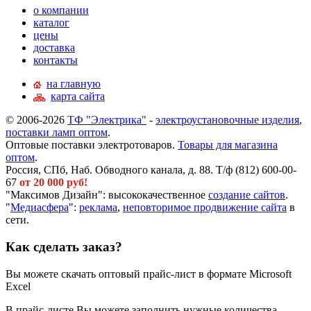
о компании
каталог
цены
доставка
контакты
на главную
карта сайта
© 2006-2026
ТФ "Электрика"
-
электроустановочные изделия
,
поставки ламп оптом
.
Оптовые поставки электротоваров.
Товары для магазина
оптом
.
Россия, СПб, Наб. Обводного канала, д. 88. Т/ф (812) 600-00-
67
от 20 000 руб!
"Максимов Дизайн": высококачественное
создание сайтов
.
"
Медиасфера
":
реклама
,
неповторимое продвижение сайта
в
сети.
Как сделать заказ?
Вы можете скачать оптовый прайс-лист в формате Microsoft
Excel
В прайс-листе Вы можете заполнить нужные количества