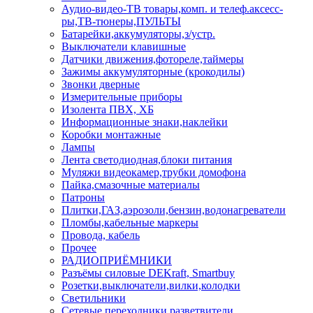
Аудио-видео-ТВ товары,комп. и телеф.аксесс-
ры,ТВ-тюнеры,ПУЛЬТЫ
Батарейки,аккумуляторы,з/устр.
Выключатели клавишные
Датчики движения,фотореле,таймеры
Зажимы аккумуляторные (крокодилы)
Звонки дверные
Измерительные приборы
Изолента ПВХ, ХБ
Информационные знаки,наклейки
Коробки монтажные
Лампы
Лента светодиодная,блоки питания
Муляжи видеокамер,трубки домофона
Пайка,смазочные материалы
Патроны
Плитки,ГАЗ,аэрозоли,бензин,водонагреватели
Пломбы,кабельные маркеры
Провода, кабель
Прочее
РАДИОПРИЁМНИКИ
Разъёмы силовые DEKraft, Smartbuy
Розетки,выключатели,вилки,колодки
Светильники
Сетевые переходники,разветвители