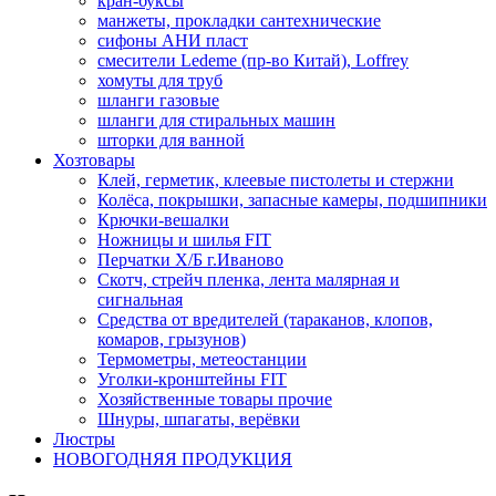
кран-буксы
манжеты, прокладки сантехнические
сифоны АНИ пласт
смесители Ledeme (пр-во Китай), Loffrey
хомуты для труб
шланги газовые
шланги для стиральных машин
шторки для ванной
Хозтовары
Клей, герметик, клеевые пистолеты и стержни
Колёса, покрышки, запасные камеры, подшипники
Крючки-вешалки
Ножницы и шилья FIT
Перчатки Х/Б г.Иваново
Скотч, стрейч пленка, лента малярная и
сигнальная
Средства от вредителей (тараканов, клопов,
комаров, грызунов)
Термометры, метеостанции
Уголки-кронштейны FIT
Хозяйственные товары прочие
Шнуры, шпагаты, верёвки
Люстры
НОВОГОДНЯЯ ПРОДУКЦИЯ