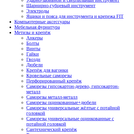
Ударно-забивной и сверлильный инструмент
Шарнирно-губцевый инструмент
Электроды
Ящики и пояса для инструмента и крепежа FIT
Компьютерные аксессуары
Мебельная фурнитура
Метизы и крепёж
Анкеры
Болты
Винты
Гайки
Гвозди
Дюбели
Крепёж для вагонки
Кровельные саморезы
Перфорированный крепёж
Саморезы гипсокартон-дерево, гипсокартон-
металл
Саморезы металл-металл
Саморезы оцинкованные+дюбели
Саморезы универсальные жёлтые с потайной
головкой
Саморезы универсальные оцинкованные с
потайной головкой
Сантехнический крепёж