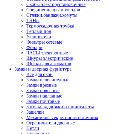
Скобы электроустановочные
Соединение для проводов
Стяжки,бандажи,хомуты
ТЭНы
Термоусадочная трубка
Тёплый пол
Удлинители
Фильтры сетевые
Фонари
ЧАСЫ электронные
Шнуры электрические
Щитки для автоматов
Замки и дверная фурнитура
Всё для окон
Замки велосипедные
Замки врезные
Замки навесные
Замки накладные
Замки почтовые
Засовы, задвижки и шпингалеты
Защёлки
Механизмы секретности и личины
Ограничители дверные
Петли
Проушины