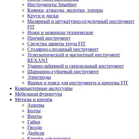
Инструменты Smartbuy
Киянки, кувалды, молотки, топоры
Круги и диски
Малярный и штукатурно-отделочный инструмент
FIT
Ножи и ножницы технические
Прочий инструмент
Средства защиты труда FIT
Столярно-слесарный инструмент
Телескопический и магнитный инструмент
REXANT
Ударно-забивной и сверлильный инструмент
Шарнирно-губцевый инструмент
Электроды
Ящики и пояса для инструмента и крепежа FIT
Компьютерные аксессуары
Мебельная фурнитура
Метизы и крепёж
Анкеры
Болты
Винты
Гайки
Гвозди
Дюбели
Крепёж для вагонки