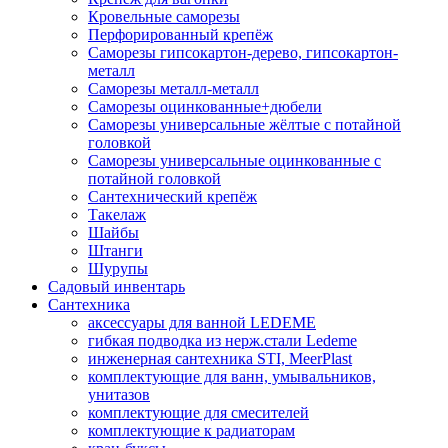
Кровельные саморезы
Перфорированный крепёж
Саморезы гипсокартон-дерево, гипсокартон-
металл
Саморезы металл-металл
Саморезы оцинкованные+дюбели
Саморезы универсальные жёлтые с потайной
головкой
Саморезы универсальные оцинкованные с
потайной головкой
Сантехнический крепёж
Такелаж
Шайбы
Штанги
Шурупы
Садовый инвентарь
Сантехника
аксессуары для ванной LEDEME
гибкая подводка из нерж.стали Ledeme
инженерная сантехника STI, MeerPlast
комплектующие для ванн, умывальников,
унитазов
комплектующие для смесителей
комплектующие к радиаторам