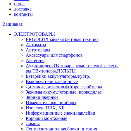
цены
доставка
контакты
Ваш заказ:
ЭЛЕКТРОТОВАРЫ
ERGOLUX мелкая бытовая техника
Автоматы
Автотовары
Аксессуары для смартфонов
Антенны
Аудио-видео-ТВ товары,комп. и телеф.аксесс-
ры,ТВ-тюнеры,ПУЛЬТЫ
Батарейки,аккумуляторы,з/устр.
Выключатели клавишные
Датчики движения,фотореле,таймеры
Зажимы аккумуляторные (крокодилы)
Звонки дверные
Измерительные приборы
Изолента ПВХ, ХБ
Информационные знаки,наклейки
Коробки монтажные
Лампы
Лента светодиодная,блоки питания