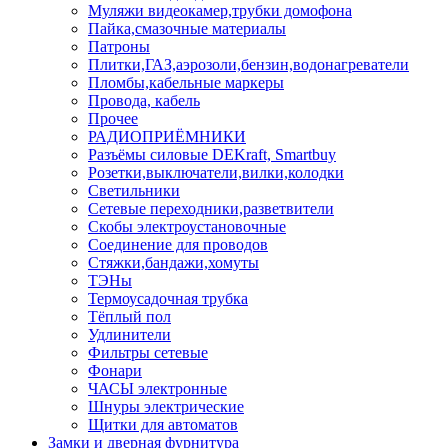
Муляжи видеокамер,трубки домофона
Пайка,смазочные материалы
Патроны
Плитки,ГАЗ,аэрозоли,бензин,водонагреватели
Пломбы,кабельные маркеры
Провода, кабель
Прочее
РАДИОПРИЁМНИКИ
Разъёмы силовые DEKraft, Smartbuy
Розетки,выключатели,вилки,колодки
Светильники
Сетевые переходники,разветвители
Скобы электроустановочные
Соединение для проводов
Стяжки,бандажи,хомуты
ТЭНы
Термоусадочная трубка
Тёплый пол
Удлинители
Фильтры сетевые
Фонари
ЧАСЫ электронные
Шнуры электрические
Щитки для автоматов
Замки и дверная фурнитура