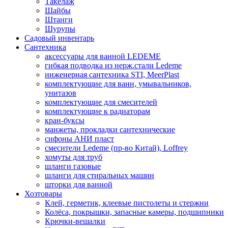
Такелаж
Шайбы
Штанги
Шурупы
Садовый инвентарь
Сантехника
аксессуары для ванной LEDEME
гибкая подводка из нерж.стали Ledeme
инженерная сантехника STI, MeerPlast
комплектующие для ванн, умывальников,
унитазов
комплектующие для смесителей
комплектующие к радиаторам
кран-буксы
манжеты, прокладки сантехнические
сифоны АНИ пласт
смесители Ledeme (пр-во Китай), Loffrey
хомуты для труб
шланги газовые
шланги для стиральных машин
шторки для ванной
Хозтовары
Клей, герметик, клеевые пистолеты и стержни
Колёса, покрышки, запасные камеры, подшипники
Крючки-вешалки