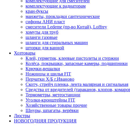
комплектующие для смесителей
комплектующие к радиаторам
кран-буксы
манжеты, прокладки сантехнические
сифоны АНИ пласт
смесители Ledeme (пр-во Китай), Loffrey
хомуты для труб
шланги газовые
шланги для стиральных машин
шторки для ванной
Хозтовары
Клей, герметик, клеевые пистолеты и стержни
Колёса, покрышки, запасные камеры, подшипники
Крючки-вешалки
Ножницы и шилья FIT
Перчатки Х/Б г.Иваново
Скотч, стрейч пленка, лента малярная и сигнальная
Средства от вредителей (тараканов, клопов, комаро
Термометры, метеостанции
Уголки-кронштейны FIT
Хозяйственные товары прочие
Шнуры, шпагаты, верёвки
Люстры
НОВОГОДНЯЯ ПРОДУКЦИЯ