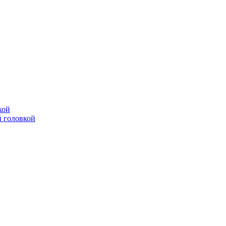
кой
 головкой