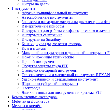
Цифры на двери
Инструменты
Абразивно-шлифовальный инструмент
Автомобильные инструменты
Запчасти и расходные материалы для электро- и бе
Измерительные приборы
Инструмент для работы с кафелем, стеклом и лами
Инструмент сантехника
Инструменты Smartbuy
Киянки, кувалды, молотки, топоры
Круги и диски
Малярный и штукатурно-отделочный инструмент F
Ножи и ножницы технические
Прочий инструмент
Средства защиты труда FIT
Столярно-слесарный инструмент
Телескопический и магнитный инструмент REXA
Ударно-забивной и сверлильный инструмент
Шарнирно-губцевый инструмент
Электроды
Ящики и пояса для инструмента и крепежа FIT
Компьютерные аксессуары
Мебельная фурнитура
Метизы и крепёж