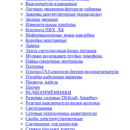
Выключатели клавишные
Датчики движения,фотореле,таймеры
Зажимы аккумуляторные (крокодилы)
Звонки дверные
Измерительные приборы
Изолента ПВХ, ХБ
Информационные знаки,наклейки
Коробки монтажные
Лампы
Лента светодиодная,блоки питания
Муляжи видеокамер,трубки домофона
Пайка,смазочные материалы
Патроны
Плитки,ГАЗ,аэрозоли,бензин,водонагреватели
Пломбы,кабельные маркеры
Провода, кабель
Прочее
РАДИОПРИЁМНИКИ
Разъёмы силовые DEKraft, Smartbuy
Розетки,выключатели,вилки,колодки
Светильники
Сетевые переходники,разветвители
Скобы электроустановочные
Соединение для проводов
Стяжки,бандажи,хомуты