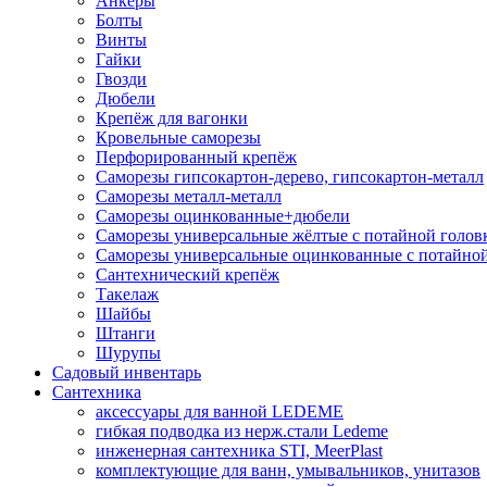
Анкеры
Болты
Винты
Гайки
Гвозди
Дюбели
Крепёж для вагонки
Кровельные саморезы
Перфорированный крепёж
Саморезы гипсокартон-дерево, гипсокартон-металл
Саморезы металл-металл
Саморезы оцинкованные+дюбели
Саморезы универсальные жёлтые с потайной голов
Саморезы универсальные оцинкованные с потайной
Сантехнический крепёж
Такелаж
Шайбы
Штанги
Шурупы
Садовый инвентарь
Сантехника
аксессуары для ванной LEDEME
гибкая подводка из нерж.стали Ledeme
инженерная сантехника STI, MeerPlast
комплектующие для ванн, умывальников, унитазов