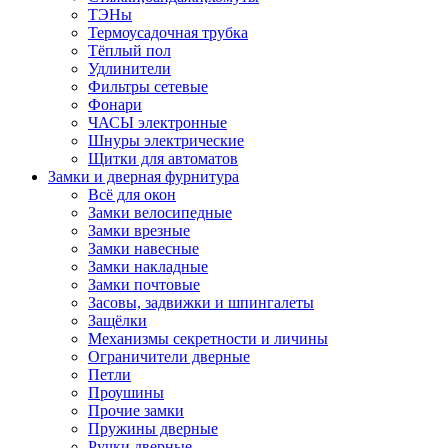
ТЭНы
Термоусадочная трубка
Тёплый пол
Удлинители
Фильтры сетевые
Фонари
ЧАСЫ электронные
Шнуры электрические
Щитки для автоматов
Замки и дверная фурнитура
Всё для окон
Замки велосипедные
Замки врезные
Замки навесные
Замки накладные
Замки почтовые
Засовы, задвижки и шпингалеты
Защёлки
Механизмы секретности и личины
Ограничители дверные
Петли
Проушины
Прочие замки
Пружины дверные
Ручки дверные