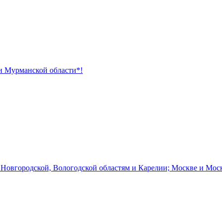
 и Мурманской области*!
 Новгородской, Вологодской областям и Карелии; Москве и Мос