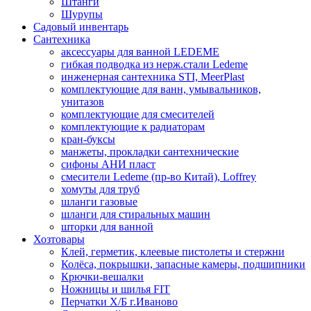
Штанги
Шурупы
Садовый инвентарь
Сантехника
аксессуары для ванной LEDEME
гибкая подводка из нерж.стали Ledeme
инженерная сантехника STI, MeerPlast
комплектующие для ванн, умывальников,
унитазов
комплектующие для смесителей
комплектующие к радиаторам
кран-буксы
манжеты, прокладки сантехнические
сифоны АНИ пласт
смесители Ledeme (пр-во Китай), Loffrey
хомуты для труб
шланги газовые
шланги для стиральных машин
шторки для ванной
Хозтовары
Клей, герметик, клеевые пистолеты и стержни
Колёса, покрышки, запасные камеры, подшипники
Крючки-вешалки
Ножницы и шилья FIT
Перчатки Х/Б г.Иваново