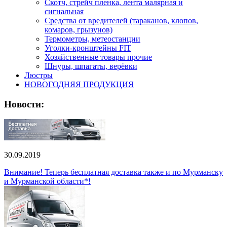
Скотч, стрейч пленка, лента малярная и
сигнальная
Средства от вредителей (тараканов, клопов,
комаров, грызунов)
Термометры, метеостанции
Уголки-кронштейны FIT
Хозяйственные товары прочие
Шнуры, шпагаты, верёвки
Люстры
НОВОГОДНЯЯ ПРОДУКЦИЯ
Новости:
30.09.2019
Внимание! Теперь бесплатная доставка также и по Мурманску
и Мурманской области*!