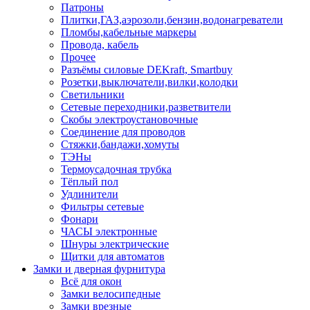
Патроны
Плитки,ГАЗ,аэрозоли,бензин,водонагреватели
Пломбы,кабельные маркеры
Провода, кабель
Прочее
Разъёмы силовые DEKraft, Smartbuy
Розетки,выключатели,вилки,колодки
Светильники
Сетевые переходники,разветвители
Скобы электроустановочные
Соединение для проводов
Стяжки,бандажи,хомуты
ТЭНы
Термоусадочная трубка
Тёплый пол
Удлинители
Фильтры сетевые
Фонари
ЧАСЫ электронные
Шнуры электрические
Щитки для автоматов
Замки и дверная фурнитура
Всё для окон
Замки велосипедные
Замки врезные