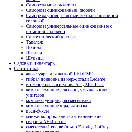
Саморезы металл-металл
Саморезы оцинкованные+дюбели
Саморезы универсальные жёлтые с потайной
головкой
Саморезы универсальные оцинкованные с
потайной головкой
Сантехнический крепёж
Такелаж
Шайбы
Штанги
Шурупы
Садовый инвентарь
Сантехника
аксессуары для ванной LEDEME
гибкая подводка из нерж.стали Ledeme
инженерная сантехника STI, MeerPlast
комплектующие для ванн, умывальников,
унитазов
комплектующие для смесителей
комплектующие к радиаторам
кран-буксы
манжеты, прокладки сантехнические
сифоны АНИ пласт
смесители Ledeme (пр-во Китай), Loffrey