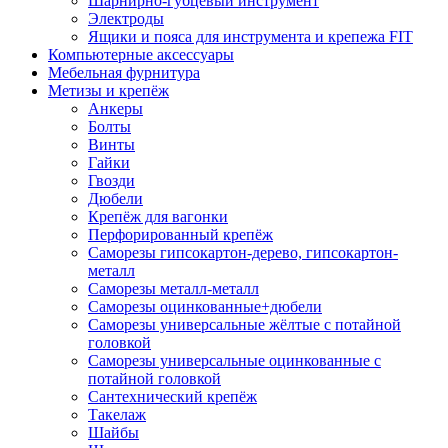
Шарнирно-губцевый инструмент
Электроды
Ящики и пояса для инструмента и крепежа FIT
Компьютерные аксессуары
Мебельная фурнитура
Метизы и крепёж
Анкеры
Болты
Винты
Гайки
Гвозди
Дюбели
Крепёж для вагонки
Перфорированный крепёж
Саморезы гипсокартон-дерево, гипсокартон-
металл
Саморезы металл-металл
Саморезы оцинкованные+дюбели
Саморезы универсальные жёлтые с потайной
головкой
Саморезы универсальные оцинкованные с
потайной головкой
Сантехнический крепёж
Такелаж
Шайбы