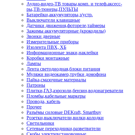
Аудио-видео-ТВ товары,комп. и телеф.аксесс-
ры,ТВ-тюнеры,ПУЛЬТЫ
Батарейки,аккумуляторы,з/устр.
Выключатели клавишные
Датчики движения,фотореле,таймеры
Зажимы аккумуляторные (крокодилы)
Звонки дверные
Измерительные приборы
Изолента ПВХ, ХБ
Информационные знаки,наклейки
Коробки монтажные
Лампы
Лента светодиодная,блоки питания
Муляжи видеокамер,трубки домофона
Пайка,смазочные материалы
Патроны
Плитки,ГАЗ,аэрозоли,бензин,водонагреватели
Пломбы,кабельные маркеры
Провода, кабель
Прочее
Разъёмы силовые DEKraft, Smartbuy
Розетки,выключатели,вилки,колодки
Светильники
Сетевые переходники,разветвители
Скобы электроустановочные