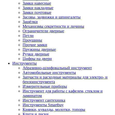
Замки навесные
Замки накладные
Замки почтовые
Засовы, задвижки и шпингалеты
Защёлки
Механизмы секретности и личины
Ограничители дверные
Петли
Проушины
Прочие замки
Пружины дверные
Ручки дверные
Цифры на двери
Инструменты
Абразивно-шлифовальный инструмент
Автомобильные инструменты
Запчасти и расходные материалы для электро- и
бензоинструмента
Измерительные приборы
Инструмент для работы с кафелем, стеклом и
ламинатом
Инструмент сантехника
Инструменты Smartbuy
Киянки, кувалды, молотки, топоры
Круги и диски