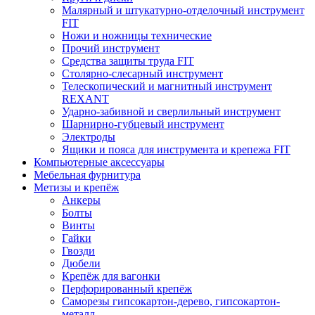
Малярный и штукатурно-отделочный инструмент
FIT
Ножи и ножницы технические
Прочий инструмент
Средства защиты труда FIT
Столярно-слесарный инструмент
Телескопический и магнитный инструмент
REXANT
Ударно-забивной и сверлильный инструмент
Шарнирно-губцевый инструмент
Электроды
Ящики и пояса для инструмента и крепежа FIT
Компьютерные аксессуары
Мебельная фурнитура
Метизы и крепёж
Анкеры
Болты
Винты
Гайки
Гвозди
Дюбели
Крепёж для вагонки
Перфорированный крепёж
Саморезы гипсокартон-дерево, гипсокартон-
металл