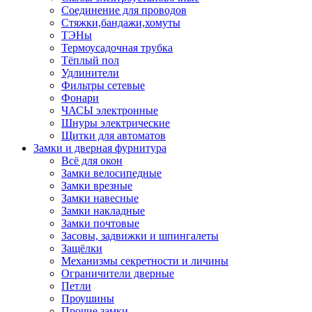
Соединение для проводов
Стяжки,бандажи,хомуты
ТЭНы
Термоусадочная трубка
Тёплый пол
Удлинители
Фильтры сетевые
Фонари
ЧАСЫ электронные
Шнуры электрические
Щитки для автоматов
Замки и дверная фурнитура
Всё для окон
Замки велосипедные
Замки врезные
Замки навесные
Замки накладные
Замки почтовые
Засовы, задвижки и шпингалеты
Защёлки
Механизмы секретности и личины
Ограничители дверные
Петли
Проушины
Прочие замки