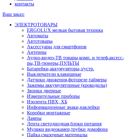
контакты
Ваш заказ:
ЭЛЕКТРОТОВАРЫ
ERGOLUX мелкая бытовая техника
Автоматы
Автотовары
Аксессуары для смартфонов
Антенны
Аудио-видео-ТВ товары,комп. и телеф.аксесс-
ры,ТВ-тюнеры,ПУЛЬТЫ
Батарейки,аккумуляторы,з/устр.
Выключатели клавишные
Датчики движения,фотореле,таймеры
Зажимы аккумуляторные (крокодилы)
Звонки дверные
Измерительные приборы
Изолента ПВХ, ХБ
Информационные знаки,наклейки
Коробки монтажные
Лампы
Лента светодиодная,блоки питания
Муляжи видеокамер,трубки домофона
Пайка,смазочные материалы