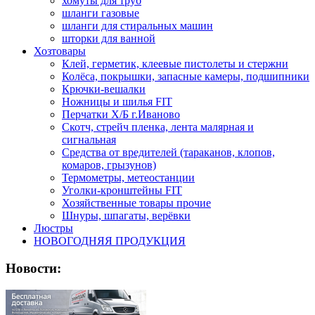
хомуты для труб
шланги газовые
шланги для стиральных машин
шторки для ванной
Хозтовары
Клей, герметик, клеевые пистолеты и стержни
Колёса, покрышки, запасные камеры, подшипники
Крючки-вешалки
Ножницы и шилья FIT
Перчатки Х/Б г.Иваново
Скотч, стрейч пленка, лента малярная и
сигнальная
Средства от вредителей (тараканов, клопов,
комаров, грызунов)
Термометры, метеостанции
Уголки-кронштейны FIT
Хозяйственные товары прочие
Шнуры, шпагаты, верёвки
Люстры
НОВОГОДНЯЯ ПРОДУКЦИЯ
Новости: