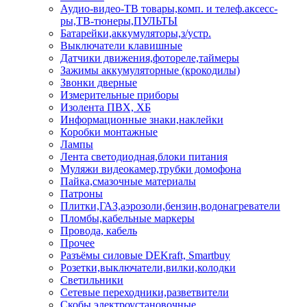
Аудио-видео-ТВ товары,комп. и телеф.аксесс-
ры,ТВ-тюнеры,ПУЛЬТЫ
Батарейки,аккумуляторы,з/устр.
Выключатели клавишные
Датчики движения,фотореле,таймеры
Зажимы аккумуляторные (крокодилы)
Звонки дверные
Измерительные приборы
Изолента ПВХ, ХБ
Информационные знаки,наклейки
Коробки монтажные
Лампы
Лента светодиодная,блоки питания
Муляжи видеокамер,трубки домофона
Пайка,смазочные материалы
Патроны
Плитки,ГАЗ,аэрозоли,бензин,водонагреватели
Пломбы,кабельные маркеры
Провода, кабель
Прочее
Разъёмы силовые DEKraft, Smartbuy
Розетки,выключатели,вилки,колодки
Светильники
Сетевые переходники,разветвители
Скобы электроустановочные