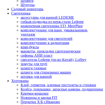
Штанги
Шурупы
Садовый инвентарь
Сантехника
аксессуары для ванной LEDEME
гибкая подводка из нерж.стали Ledeme
инженерная сантехника STI, MeerPlast
комплектующие для ванн, умывальников,
унитазов
комплектующие для смесителей
комплектующие к радиаторам
кран-буксы
манжеты, прокладки сантехнические
сифоны АНИ пласт
смесители Ledeme (пр-во Китай), Loffrey
хомуты для труб
шланги газовые
шланги для стиральных машин
шторки для ванной
Хозтовары
Клей, герметик, клеевые пистолеты и стержни
Колёса, покрышки, запасные камеры, подшипники
Крючки-вешалки
Ножницы и шилья FIT
Перчатки Х/Б г.Иваново