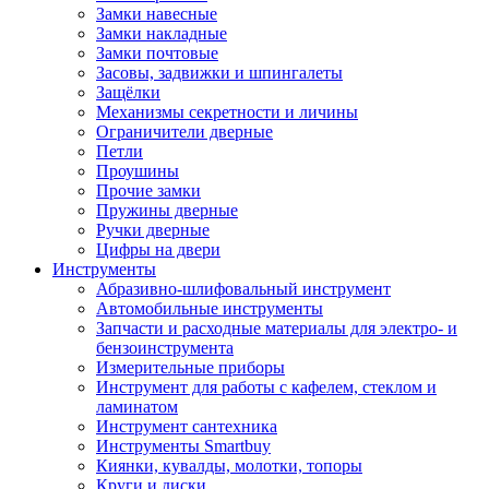
Замки навесные
Замки накладные
Замки почтовые
Засовы, задвижки и шпингалеты
Защёлки
Механизмы секретности и личины
Ограничители дверные
Петли
Проушины
Прочие замки
Пружины дверные
Ручки дверные
Цифры на двери
Инструменты
Абразивно-шлифовальный инструмент
Автомобильные инструменты
Запчасти и расходные материалы для электро- и
бензоинструмента
Измерительные приборы
Инструмент для работы с кафелем, стеклом и
ламинатом
Инструмент сантехника
Инструменты Smartbuy
Киянки, кувалды, молотки, топоры
Круги и диски