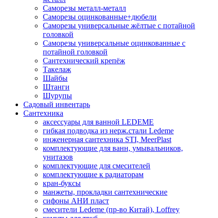
Саморезы металл-металл
Саморезы оцинкованные+дюбели
Саморезы универсальные жёлтые с потайной
головкой
Саморезы универсальные оцинкованные с
потайной головкой
Сантехнический крепёж
Такелаж
Шайбы
Штанги
Шурупы
Садовый инвентарь
Сантехника
аксессуары для ванной LEDEME
гибкая подводка из нерж.стали Ledeme
инженерная сантехника STI, MeerPlast
комплектующие для ванн, умывальников,
унитазов
комплектующие для смесителей
комплектующие к радиаторам
кран-буксы
манжеты, прокладки сантехнические
сифоны АНИ пласт
смесители Ledeme (пр-во Китай), Loffrey