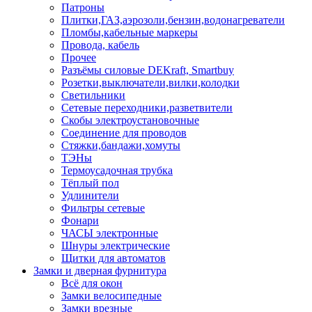
Патроны
Плитки,ГАЗ,аэрозоли,бензин,водонагреватели
Пломбы,кабельные маркеры
Провода, кабель
Прочее
Разъёмы силовые DEKraft, Smartbuy
Розетки,выключатели,вилки,колодки
Светильники
Сетевые переходники,разветвители
Скобы электроустановочные
Соединение для проводов
Стяжки,бандажи,хомуты
ТЭНы
Термоусадочная трубка
Тёплый пол
Удлинители
Фильтры сетевые
Фонари
ЧАСЫ электронные
Шнуры электрические
Щитки для автоматов
Замки и дверная фурнитура
Всё для окон
Замки велосипедные
Замки врезные