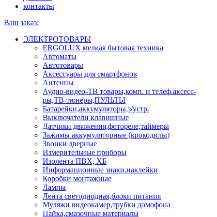
контакты
Ваш заказ:
ЭЛЕКТРОТОВАРЫ
ERGOLUX мелкая бытовая техника
Автоматы
Автотовары
Аксессуары для смартфонов
Антенны
Аудио-видео-ТВ товары,комп. и телеф.аксесс-
ры,ТВ-тюнеры,ПУЛЬТЫ
Батарейки,аккумуляторы,з/устр.
Выключатели клавишные
Датчики движения,фотореле,таймеры
Зажимы аккумуляторные (крокодилы)
Звонки дверные
Измерительные приборы
Изолента ПВХ, ХБ
Информационные знаки,наклейки
Коробки монтажные
Лампы
Лента светодиодная,блоки питания
Муляжи видеокамер,трубки домофона
Пайка,смазочные материалы