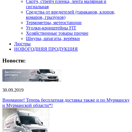
Скотч, стрейч пленка, лента малярная и
сигнальная
Средства от вредителей (тараканов, клопов,
комаров, грызунов)
Термометры, метеостанции
Уголки-кронштейны FIT
Хозяйственные товары прочие
Шнуры, шпагаты, верёвки
Люстры
НОВОГОДНЯЯ ПРОДУКЦИЯ
Новости:
30.09.2019
Внимание! Теперь бесплатная доставка также и по Мурманску
и Мурманской области*!