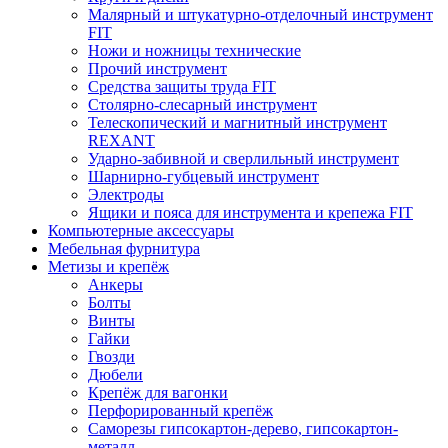
Малярный и штукатурно-отделочный инструмент
FIT
Ножи и ножницы технические
Прочий инструмент
Средства защиты труда FIT
Столярно-слесарный инструмент
Телескопический и магнитный инструмент
REXANT
Ударно-забивной и сверлильный инструмент
Шарнирно-губцевый инструмент
Электроды
Ящики и пояса для инструмента и крепежа FIT
Компьютерные аксессуары
Мебельная фурнитура
Метизы и крепёж
Анкеры
Болты
Винты
Гайки
Гвозди
Дюбели
Крепёж для вагонки
Перфорированный крепёж
Саморезы гипсокартон-дерево, гипсокартон-
металл