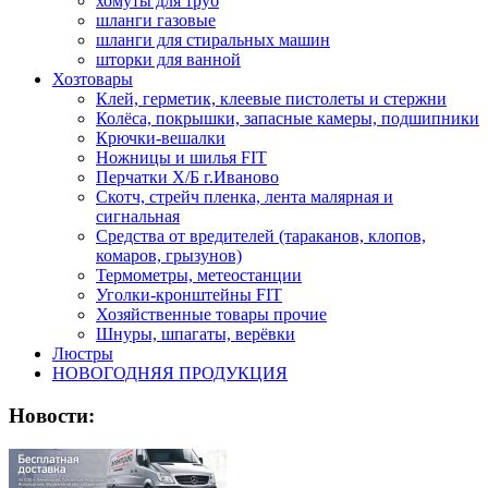
хомуты для труб
шланги газовые
шланги для стиральных машин
шторки для ванной
Хозтовары
Клей, герметик, клеевые пистолеты и стержни
Колёса, покрышки, запасные камеры, подшипники
Крючки-вешалки
Ножницы и шилья FIT
Перчатки Х/Б г.Иваново
Скотч, стрейч пленка, лента малярная и
сигнальная
Средства от вредителей (тараканов, клопов,
комаров, грызунов)
Термометры, метеостанции
Уголки-кронштейны FIT
Хозяйственные товары прочие
Шнуры, шпагаты, верёвки
Люстры
НОВОГОДНЯЯ ПРОДУКЦИЯ
Новости: