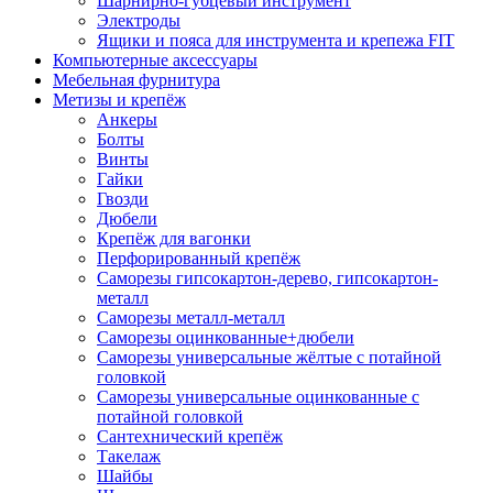
Шарнирно-губцевый инструмент
Электроды
Ящики и пояса для инструмента и крепежа FIT
Компьютерные аксессуары
Мебельная фурнитура
Метизы и крепёж
Анкеры
Болты
Винты
Гайки
Гвозди
Дюбели
Крепёж для вагонки
Перфорированный крепёж
Саморезы гипсокартон-дерево, гипсокартон-
металл
Саморезы металл-металл
Саморезы оцинкованные+дюбели
Саморезы универсальные жёлтые с потайной
головкой
Саморезы универсальные оцинкованные с
потайной головкой
Сантехнический крепёж
Такелаж
Шайбы