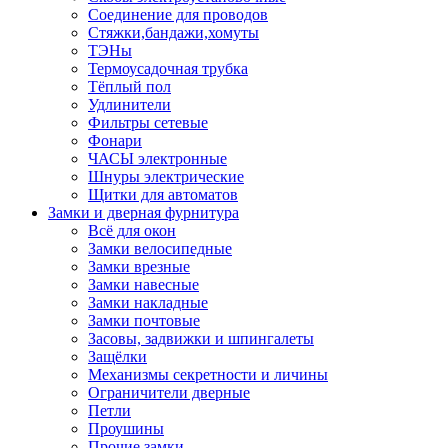
Соединение для проводов
Стяжки,бандажи,хомуты
ТЭНы
Термоусадочная трубка
Тёплый пол
Удлинители
Фильтры сетевые
Фонари
ЧАСЫ электронные
Шнуры электрические
Щитки для автоматов
Замки и дверная фурнитура
Всё для окон
Замки велосипедные
Замки врезные
Замки навесные
Замки накладные
Замки почтовые
Засовы, задвижки и шпингалеты
Защёлки
Механизмы секретности и личины
Ограничители дверные
Петли
Проушины
Прочие замки