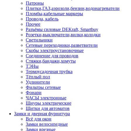
Патроны
Плитки,ГАЗ,аэрозоли,бензин,водонагреватели
Пломбы,кабельные маркеры
Провода, кабель
Прочее
Разъёмы силовые DEKraft, Smartbuy
Розетки,выключатели,вилки,колодки
Светильники
Сетевые переходники,разветвители
Скобы электроустановочные
Соединение для проводов
Стяжки,бандажи,хомуты
ТЭНы
Термоусадочная трубка
Тёплый пол
Удлинители
Фильтры сетевые
Фонари
ЧАСЫ электронные
Шнуры электрические
Щитки для автоматов
Замки и дверная фурнитура
Всё для окон
Замки велосипедные
Замки врезные