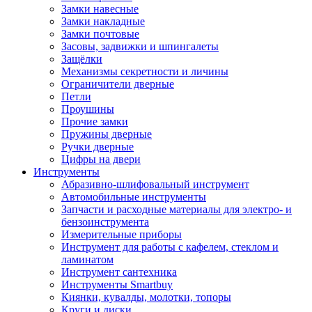
Замки навесные
Замки накладные
Замки почтовые
Засовы, задвижки и шпингалеты
Защёлки
Механизмы секретности и личины
Ограничители дверные
Петли
Проушины
Прочие замки
Пружины дверные
Ручки дверные
Цифры на двери
Инструменты
Абразивно-шлифовальный инструмент
Автомобильные инструменты
Запчасти и расходные материалы для электро- и
бензоинструмента
Измерительные приборы
Инструмент для работы с кафелем, стеклом и
ламинатом
Инструмент сантехника
Инструменты Smartbuy
Киянки, кувалды, молотки, топоры
Круги и диски