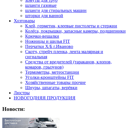
хомуты для труб
шланги газовые
шланги для стиральных машин
шторки для ванной
Хозтовары
Клей, герметик, клеевые пистолеты и стержни
Колёса, покрышки, запасные камеры, подшипники
Крючки-вешалки
Ножницы и шилья FIT
Перчатки Х/Б г.Иваново
Скотч, стрейч пленка, лента малярная и
сигнальная
Средства от вредителей (тараканов, клопов,
комаров, грызунов)
Термометры, метеостанции
Уголки-кронштейны FIT
Хозяйственные товары прочие
Шнуры, шпагаты, верёвки
Люстры
НОВОГОДНЯЯ ПРОДУКЦИЯ
Новости: