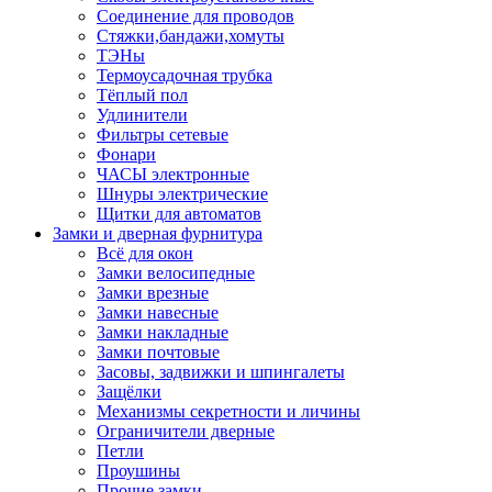
Соединение для проводов
Стяжки,бандажи,хомуты
ТЭНы
Термоусадочная трубка
Тёплый пол
Удлинители
Фильтры сетевые
Фонари
ЧАСЫ электронные
Шнуры электрические
Щитки для автоматов
Замки и дверная фурнитура
Всё для окон
Замки велосипедные
Замки врезные
Замки навесные
Замки накладные
Замки почтовые
Засовы, задвижки и шпингалеты
Защёлки
Механизмы секретности и личины
Ограничители дверные
Петли
Проушины
Прочие замки