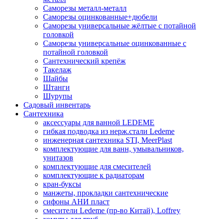
Саморезы металл-металл
Саморезы оцинкованные+дюбели
Саморезы универсальные жёлтые с потайной
головкой
Саморезы универсальные оцинкованные с
потайной головкой
Сантехнический крепёж
Такелаж
Шайбы
Штанги
Шурупы
Садовый инвентарь
Сантехника
аксессуары для ванной LEDEME
гибкая подводка из нерж.стали Ledeme
инженерная сантехника STI, MeerPlast
комплектующие для ванн, умывальников,
унитазов
комплектующие для смесителей
комплектующие к радиаторам
кран-буксы
манжеты, прокладки сантехнические
сифоны АНИ пласт
смесители Ledeme (пр-во Китай), Loffrey