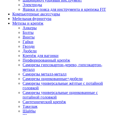
Шарнирно-губцевый инструмент
Электроды
Ящики и пояса для инструмента и крепежа FIT
Компьютерные аксессуары
Мебельная фурнитура
Метизы и крепёж
Анкеры
Болты
Винты
Гайки
Гвозди
Дюбели
Крепёж для вагонки
Перфорированный крепёж
Саморезы гипсокартон-дерево, гипсокартон-
металл
Саморезы металл-металл
Саморезы оцинкованные+дюбели
Саморезы универсальные жёлтые с потайной
головкой
Саморезы универсальные оцинкованные с
потайной головкой
Сантехнический крепёж
Такелаж
Шайбы