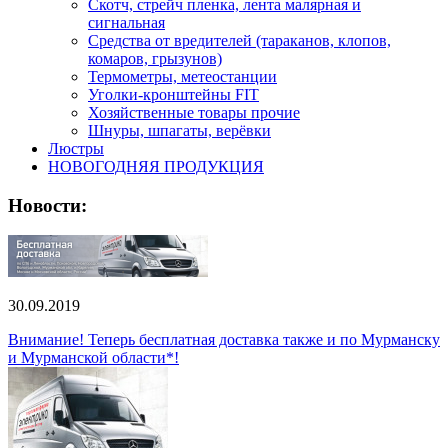
Скотч, стрейч пленка, лента малярная и
сигнальная
Средства от вредителей (тараканов, клопов,
комаров, грызунов)
Термометры, метеостанции
Уголки-кронштейны FIT
Хозяйственные товары прочие
Шнуры, шпагаты, верёвки
Люстры
НОВОГОДНЯЯ ПРОДУКЦИЯ
Новости:
30.09.2019
Внимание! Теперь бесплатная доставка также и по Мурманску
и Мурманской области*!