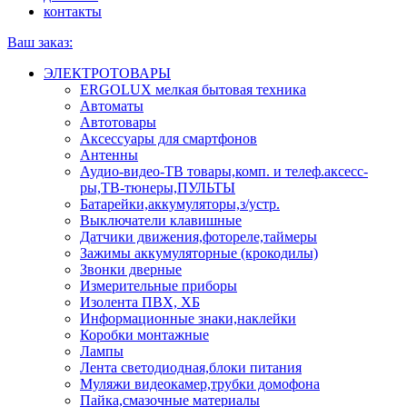
контакты
Ваш заказ:
ЭЛЕКТРОТОВАРЫ
ERGOLUX мелкая бытовая техника
Автоматы
Автотовары
Аксессуары для смартфонов
Антенны
Аудио-видео-ТВ товары,комп. и телеф.аксесс-
ры,ТВ-тюнеры,ПУЛЬТЫ
Батарейки,аккумуляторы,з/устр.
Выключатели клавишные
Датчики движения,фотореле,таймеры
Зажимы аккумуляторные (крокодилы)
Звонки дверные
Измерительные приборы
Изолента ПВХ, ХБ
Информационные знаки,наклейки
Коробки монтажные
Лампы
Лента светодиодная,блоки питания
Муляжи видеокамер,трубки домофона
Пайка,смазочные материалы