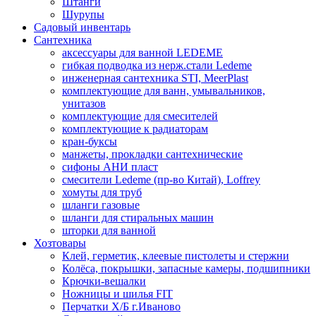
Штанги
Шурупы
Садовый инвентарь
Сантехника
аксессуары для ванной LEDEME
гибкая подводка из нерж.стали Ledeme
инженерная сантехника STI, MeerPlast
комплектующие для ванн, умывальников,
унитазов
комплектующие для смесителей
комплектующие к радиаторам
кран-буксы
манжеты, прокладки сантехнические
сифоны АНИ пласт
смесители Ledeme (пр-во Китай), Loffrey
хомуты для труб
шланги газовые
шланги для стиральных машин
шторки для ванной
Хозтовары
Клей, герметик, клеевые пистолеты и стержни
Колёса, покрышки, запасные камеры, подшипники
Крючки-вешалки
Ножницы и шилья FIT
Перчатки Х/Б г.Иваново