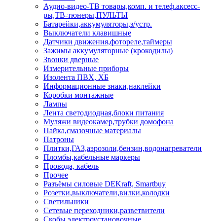
Аудио-видео-ТВ товары,комп. и телеф.аксесс-
ры,ТВ-тюнеры,ПУЛЬТЫ
Батарейки,аккумуляторы,з/устр.
Выключатели клавишные
Датчики движения,фотореле,таймеры
Зажимы аккумуляторные (крокодилы)
Звонки дверные
Измерительные приборы
Изолента ПВХ, ХБ
Информационные знаки,наклейки
Коробки монтажные
Лампы
Лента светодиодная,блоки питания
Муляжи видеокамер,трубки домофона
Пайка,смазочные материалы
Патроны
Плитки,ГАЗ,аэрозоли,бензин,водонагреватели
Пломбы,кабельные маркеры
Провода, кабель
Прочее
Разъёмы силовые DEKraft, Smartbuy
Розетки,выключатели,вилки,колодки
Светильники
Сетевые переходники,разветвители
Скобы электроустановочные