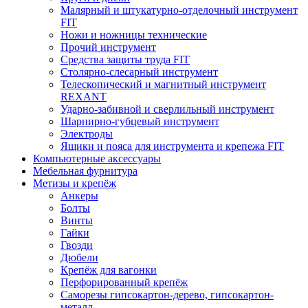
Малярный и штукатурно-отделочный инструмент
FIT
Ножи и ножницы технические
Прочий инструмент
Средства защиты труда FIT
Столярно-слесарный инструмент
Телескопический и магнитный инструмент
REXANT
Ударно-забивной и сверлильный инструмент
Шарнирно-губцевый инструмент
Электроды
Ящики и пояса для инструмента и крепежа FIT
Компьютерные аксессуары
Мебельная фурнитура
Метизы и крепёж
Анкеры
Болты
Винты
Гайки
Гвозди
Дюбели
Крепёж для вагонки
Перфорированный крепёж
Саморезы гипсокартон-дерево, гипсокартон-
металл