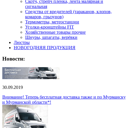
Скотч, стрейч пленка, лента малярная и
сигнальная
Средства от вредителей (тараканов, клопов,
комаров, грызунов)
Термометры, метеостанции
Уголки-кронштейны FIT
Хозяйственные товары прочие
Шнуры, шпагаты, верёвки
Люстры
НОВОГОДНЯЯ ПРОДУКЦИЯ
Новости:
30.09.2019
Внимание! Теперь бесплатная доставка также и по Мурманску
и Мурманской области*!