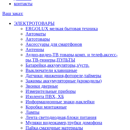
контакты
Ваш заказ:
ЭЛЕКТРОТОВАРЫ
ERGOLUX мелкая бытовая техника
Автоматы
Автотовары
Аксессуары для смартфонов
Антенны
Аудио-видео-ТВ товары,комп. и телеф.аксесс-
ры,ТВ-тюнеры,ПУЛЬТЫ
Батарейки,аккумуляторы,з/устр.
Выключатели клавишные
Датчики движения,фотореле,таймеры
Зажимы аккумуляторные (крокодилы)
Звонки дверные
Измерительные приборы
Изолента ПВХ, ХБ
Информационные знаки,наклейки
Коробки монтажные
Лампы
Лента светодиодная,блоки питания
Муляжи видеокамер,трубки домофона
Пайка,смазочные материалы