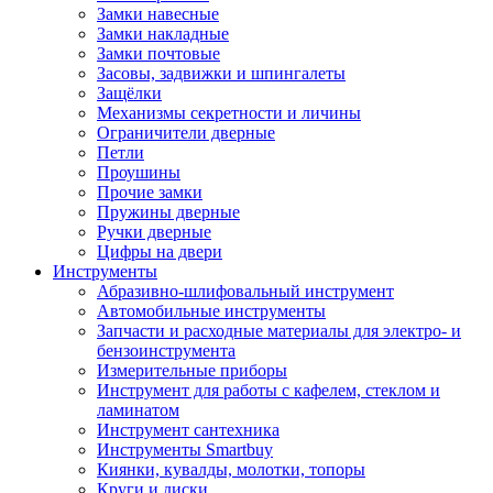
Замки навесные
Замки накладные
Замки почтовые
Засовы, задвижки и шпингалеты
Защёлки
Механизмы секретности и личины
Ограничители дверные
Петли
Проушины
Прочие замки
Пружины дверные
Ручки дверные
Цифры на двери
Инструменты
Абразивно-шлифовальный инструмент
Автомобильные инструменты
Запчасти и расходные материалы для электро- и
бензоинструмента
Измерительные приборы
Инструмент для работы с кафелем, стеклом и
ламинатом
Инструмент сантехника
Инструменты Smartbuy
Киянки, кувалды, молотки, топоры
Круги и диски