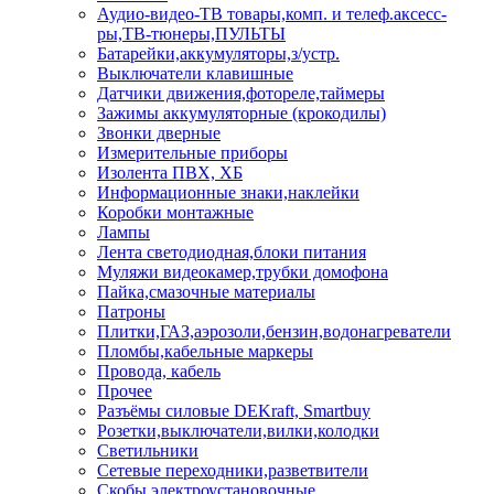
Аудио-видео-ТВ товары,комп. и телеф.аксесс-
ры,ТВ-тюнеры,ПУЛЬТЫ
Батарейки,аккумуляторы,з/устр.
Выключатели клавишные
Датчики движения,фотореле,таймеры
Зажимы аккумуляторные (крокодилы)
Звонки дверные
Измерительные приборы
Изолента ПВХ, ХБ
Информационные знаки,наклейки
Коробки монтажные
Лампы
Лента светодиодная,блоки питания
Муляжи видеокамер,трубки домофона
Пайка,смазочные материалы
Патроны
Плитки,ГАЗ,аэрозоли,бензин,водонагреватели
Пломбы,кабельные маркеры
Провода, кабель
Прочее
Разъёмы силовые DEKraft, Smartbuy
Розетки,выключатели,вилки,колодки
Светильники
Сетевые переходники,разветвители
Скобы электроустановочные