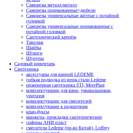
Саморезы металл-металл
Саморезы оцинкованные+дюбели
Саморезы универсальные жёлтые с потайной
головкой
Саморезы универсальные оцинкованные с
потайной головкой
Сантехнический крепёж
Такелаж
Шайбы
Штанги
Шурупы
Садовый инвентарь
Сантехника
аксессуары для ванной LEDEME
гибкая подводка из нерж.стали Ledeme
инженерная сантехника STI, MeerPlast
комплектующие для ванн, умывальников,
унитазов
комплектующие для смесителей
комплектующие к радиаторам
кран-буксы
манжеты, прокладки сантехнические
сифоны АНИ пласт
смесители Ledeme (пр-во Китай), Loffrey