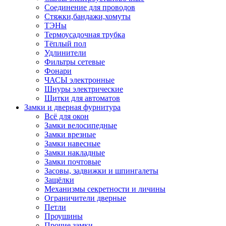
Соединение для проводов
Стяжки,бандажи,хомуты
ТЭНы
Термоусадочная трубка
Тёплый пол
Удлинители
Фильтры сетевые
Фонари
ЧАСЫ электронные
Шнуры электрические
Щитки для автоматов
Замки и дверная фурнитура
Всё для окон
Замки велосипедные
Замки врезные
Замки навесные
Замки накладные
Замки почтовые
Засовы, задвижки и шпингалеты
Защёлки
Механизмы секретности и личины
Ограничители дверные
Петли
Проушины
Прочие замки