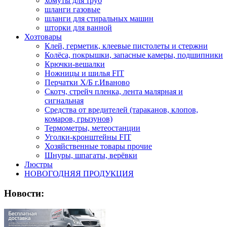
хомуты для труб
шланги газовые
шланги для стиральных машин
шторки для ванной
Хозтовары
Клей, герметик, клеевые пистолеты и стержни
Колёса, покрышки, запасные камеры, подшипники
Крючки-вешалки
Ножницы и шилья FIT
Перчатки Х/Б г.Иваново
Скотч, стрейч пленка, лента малярная и
сигнальная
Средства от вредителей (тараканов, клопов,
комаров, грызунов)
Термометры, метеостанции
Уголки-кронштейны FIT
Хозяйственные товары прочие
Шнуры, шпагаты, верёвки
Люстры
НОВОГОДНЯЯ ПРОДУКЦИЯ
Новости: