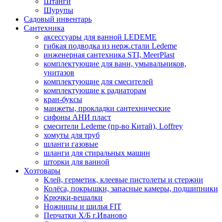
Штанги
Шурупы
Садовый инвентарь
Сантехника
аксессуары для ванной LEDEME
гибкая подводка из нерж.стали Ledeme
инженерная сантехника STI, MeerPlast
комплектующие для ванн, умывальников,
унитазов
комплектующие для смесителей
комплектующие к радиаторам
кран-буксы
манжеты, прокладки сантехнические
сифоны АНИ пласт
смесители Ledeme (пр-во Китай), Loffrey
хомуты для труб
шланги газовые
шланги для стиральных машин
шторки для ванной
Хозтовары
Клей, герметик, клеевые пистолеты и стержни
Колёса, покрышки, запасные камеры, подшипники
Крючки-вешалки
Ножницы и шилья FIT
Перчатки Х/Б г.Иваново