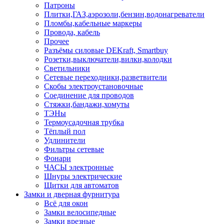
Патроны
Плитки,ГАЗ,аэрозоли,бензин,водонагреватели
Пломбы,кабельные маркеры
Провода, кабель
Прочее
Разъёмы силовые DEKraft, Smartbuy
Розетки,выключатели,вилки,колодки
Светильники
Сетевые переходники,разветвители
Скобы электроустановочные
Соединение для проводов
Стяжки,бандажи,хомуты
ТЭНы
Термоусадочная трубка
Тёплый пол
Удлинители
Фильтры сетевые
Фонари
ЧАСЫ электронные
Шнуры электрические
Щитки для автоматов
Замки и дверная фурнитура
Всё для окон
Замки велосипедные
Замки врезные