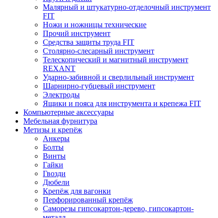
Малярный и штукатурно-отделочный инструмент
FIT
Ножи и ножницы технические
Прочий инструмент
Средства защиты труда FIT
Столярно-слесарный инструмент
Телескопический и магнитный инструмент
REXANT
Ударно-забивной и сверлильный инструмент
Шарнирно-губцевый инструмент
Электроды
Ящики и пояса для инструмента и крепежа FIT
Компьютерные аксессуары
Мебельная фурнитура
Метизы и крепёж
Анкеры
Болты
Винты
Гайки
Гвозди
Дюбели
Крепёж для вагонки
Перфорированный крепёж
Саморезы гипсокартон-дерево, гипсокартон-
металл