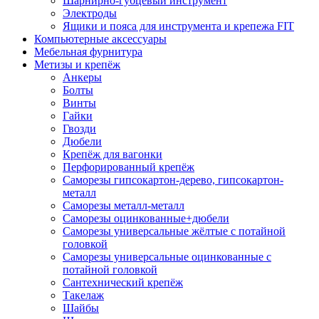
Шарнирно-губцевый инструмент
Электроды
Ящики и пояса для инструмента и крепежа FIT
Компьютерные аксессуары
Мебельная фурнитура
Метизы и крепёж
Анкеры
Болты
Винты
Гайки
Гвозди
Дюбели
Крепёж для вагонки
Перфорированный крепёж
Саморезы гипсокартон-дерево, гипсокартон-
металл
Саморезы металл-металл
Саморезы оцинкованные+дюбели
Саморезы универсальные жёлтые с потайной
головкой
Саморезы универсальные оцинкованные с
потайной головкой
Сантехнический крепёж
Такелаж
Шайбы