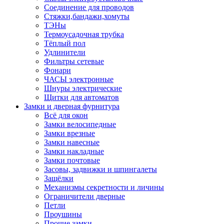
Соединение для проводов
Стяжки,бандажи,хомуты
ТЭНы
Термоусадочная трубка
Тёплый пол
Удлинители
Фильтры сетевые
Фонари
ЧАСЫ электронные
Шнуры электрические
Щитки для автоматов
Замки и дверная фурнитура
Всё для окон
Замки велосипедные
Замки врезные
Замки навесные
Замки накладные
Замки почтовые
Засовы, задвижки и шпингалеты
Защёлки
Механизмы секретности и личины
Ограничители дверные
Петли
Проушины
Прочие замки