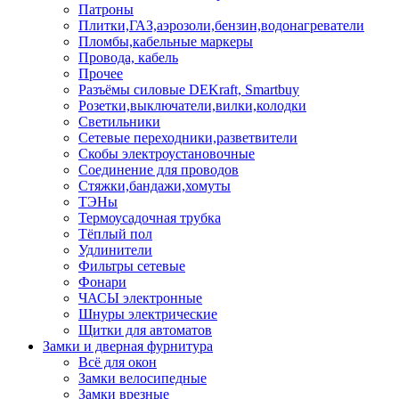
Патроны
Плитки,ГАЗ,аэрозоли,бензин,водонагреватели
Пломбы,кабельные маркеры
Провода, кабель
Прочее
Разъёмы силовые DEKraft, Smartbuy
Розетки,выключатели,вилки,колодки
Светильники
Сетевые переходники,разветвители
Скобы электроустановочные
Соединение для проводов
Стяжки,бандажи,хомуты
ТЭНы
Термоусадочная трубка
Тёплый пол
Удлинители
Фильтры сетевые
Фонари
ЧАСЫ электронные
Шнуры электрические
Щитки для автоматов
Замки и дверная фурнитура
Всё для окон
Замки велосипедные
Замки врезные