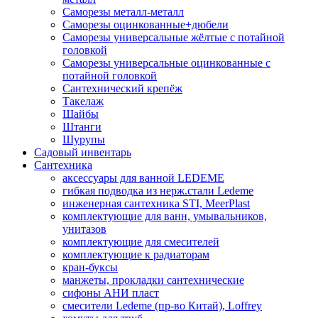
Саморезы металл-металл
Саморезы оцинкованные+дюбели
Саморезы универсальные жёлтые с потайной
головкой
Саморезы универсальные оцинкованные с
потайной головкой
Сантехнический крепёж
Такелаж
Шайбы
Штанги
Шурупы
Садовый инвентарь
Сантехника
аксессуары для ванной LEDEME
гибкая подводка из нерж.стали Ledeme
инженерная сантехника STI, MeerPlast
комплектующие для ванн, умывальников,
унитазов
комплектующие для смесителей
комплектующие к радиаторам
кран-буксы
манжеты, прокладки сантехнические
сифоны АНИ пласт
смесители Ledeme (пр-во Китай), Loffrey