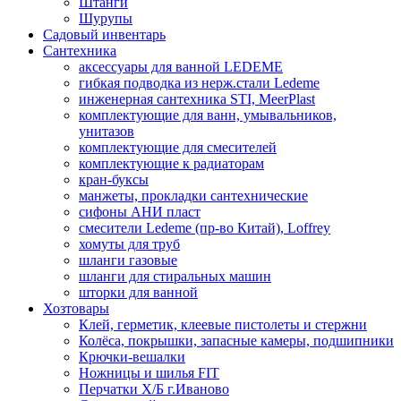
Штанги
Шурупы
Садовый инвентарь
Сантехника
аксессуары для ванной LEDEME
гибкая подводка из нерж.стали Ledeme
инженерная сантехника STI, MeerPlast
комплектующие для ванн, умывальников,
унитазов
комплектующие для смесителей
комплектующие к радиаторам
кран-буксы
манжеты, прокладки сантехнические
сифоны АНИ пласт
смесители Ledeme (пр-во Китай), Loffrey
хомуты для труб
шланги газовые
шланги для стиральных машин
шторки для ванной
Хозтовары
Клей, герметик, клеевые пистолеты и стержни
Колёса, покрышки, запасные камеры, подшипники
Крючки-вешалки
Ножницы и шилья FIT
Перчатки Х/Б г.Иваново