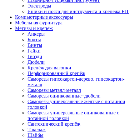
Шарнирно-губцевый инструмент
Электроды
Ящики и пояса для инструмента и крепежа FIT
Компьютерные аксессуары
Мебельная фурнитура
Метизы и крепёж
Анкеры
Болты
Винты
Гайки
Гвозди
Дюбели
Крепёж для вагонки
Перфорированный крепёж
Саморезы гипсокартон-дерево, гипсокартон-
металл
Саморезы металл-металл
Саморезы оцинкованные+дюбели
Саморезы универсальные жёлтые с потайной
головкой
Саморезы универсальные оцинкованные с
потайной головкой
Сантехнический крепёж
Такелаж
Шайбы