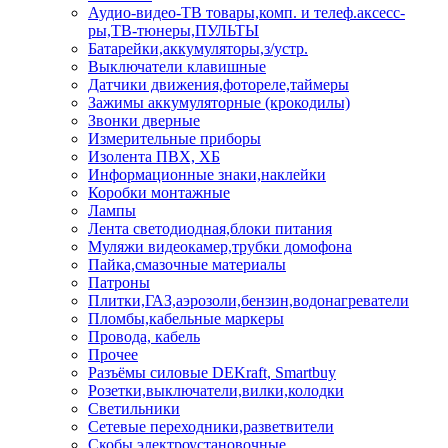
Аудио-видео-ТВ товары,комп. и телеф.аксесс-
ры,ТВ-тюнеры,ПУЛЬТЫ
Батарейки,аккумуляторы,з/устр.
Выключатели клавишные
Датчики движения,фотореле,таймеры
Зажимы аккумуляторные (крокодилы)
Звонки дверные
Измерительные приборы
Изолента ПВХ, ХБ
Информационные знаки,наклейки
Коробки монтажные
Лампы
Лента светодиодная,блоки питания
Муляжи видеокамер,трубки домофона
Пайка,смазочные материалы
Патроны
Плитки,ГАЗ,аэрозоли,бензин,водонагреватели
Пломбы,кабельные маркеры
Провода, кабель
Прочее
Разъёмы силовые DEKraft, Smartbuy
Розетки,выключатели,вилки,колодки
Светильники
Сетевые переходники,разветвители
Скобы электроустановочные