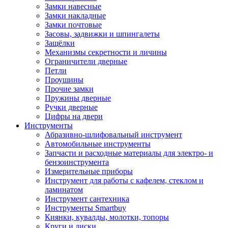
Замки навесные
Замки накладные
Замки почтовые
Засовы, задвижки и шпингалеты
Защёлки
Механизмы секретности и личины
Ограничители дверные
Петли
Проушины
Прочие замки
Пружины дверные
Ручки дверные
Цифры на двери
Инструменты
Абразивно-шлифовальный инструмент
Автомобильные инструменты
Запчасти и расходные материалы для электро- и
бензоинструмента
Измерительные приборы
Инструмент для работы с кафелем, стеклом и
ламинатом
Инструмент сантехника
Инструменты Smartbuy
Киянки, кувалды, молотки, топоры
Круги и диски