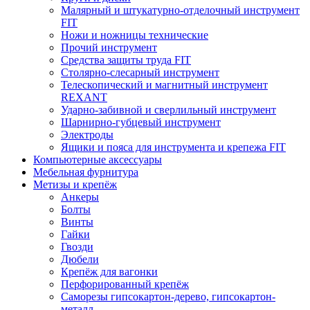
Малярный и штукатурно-отделочный инструмент
FIT
Ножи и ножницы технические
Прочий инструмент
Средства защиты труда FIT
Столярно-слесарный инструмент
Телескопический и магнитный инструмент
REXANT
Ударно-забивной и сверлильный инструмент
Шарнирно-губцевый инструмент
Электроды
Ящики и пояса для инструмента и крепежа FIT
Компьютерные аксессуары
Мебельная фурнитура
Метизы и крепёж
Анкеры
Болты
Винты
Гайки
Гвозди
Дюбели
Крепёж для вагонки
Перфорированный крепёж
Саморезы гипсокартон-дерево, гипсокартон-
металл