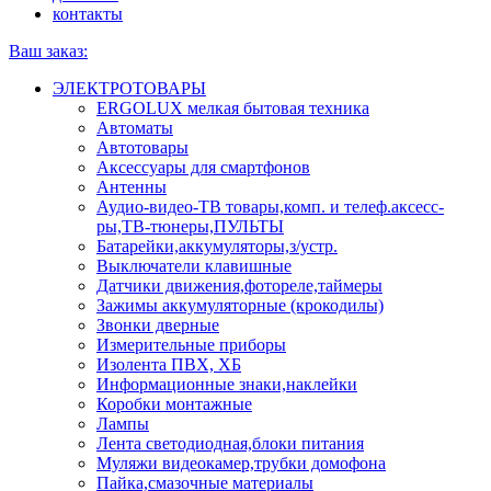
контакты
Ваш заказ:
ЭЛЕКТРОТОВАРЫ
ERGOLUX мелкая бытовая техника
Автоматы
Автотовары
Аксессуары для смартфонов
Антенны
Аудио-видео-ТВ товары,комп. и телеф.аксесс-
ры,ТВ-тюнеры,ПУЛЬТЫ
Батарейки,аккумуляторы,з/устр.
Выключатели клавишные
Датчики движения,фотореле,таймеры
Зажимы аккумуляторные (крокодилы)
Звонки дверные
Измерительные приборы
Изолента ПВХ, ХБ
Информационные знаки,наклейки
Коробки монтажные
Лампы
Лента светодиодная,блоки питания
Муляжи видеокамер,трубки домофона
Пайка,смазочные материалы