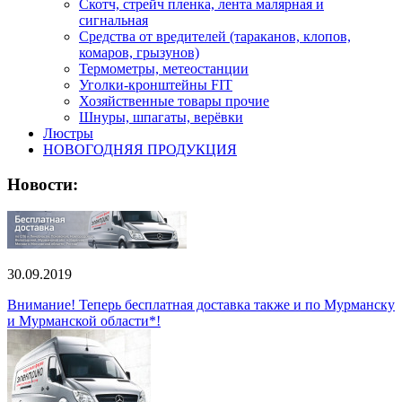
Скотч, стрейч пленка, лента малярная и
сигнальная
Средства от вредителей (тараканов, клопов,
комаров, грызунов)
Термометры, метеостанции
Уголки-кронштейны FIT
Хозяйственные товары прочие
Шнуры, шпагаты, верёвки
Люстры
НОВОГОДНЯЯ ПРОДУКЦИЯ
Новости:
30.09.2019
Внимание! Теперь бесплатная доставка также и по Мурманску
и Мурманской области*!