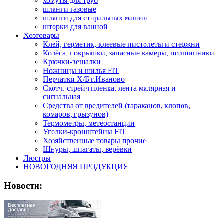
хомуты для труб
шланги газовые
шланги для стиральных машин
шторки для ванной
Хозтовары
Клей, герметик, клеевые пистолеты и стержни
Колёса, покрышки, запасные камеры, подшипники
Крючки-вешалки
Ножницы и шилья FIT
Перчатки Х/Б г.Иваново
Скотч, стрейч пленка, лента малярная и
сигнальная
Средства от вредителей (тараканов, клопов,
комаров, грызунов)
Термометры, метеостанции
Уголки-кронштейны FIT
Хозяйственные товары прочие
Шнуры, шпагаты, верёвки
Люстры
НОВОГОДНЯЯ ПРОДУКЦИЯ
Новости: