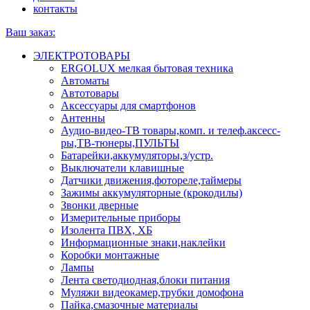
контакты
Ваш заказ:
ЭЛЕКТРОТОВАРЫ
ERGOLUX мелкая бытовая техника
Автоматы
Автотовары
Аксессуары для смартфонов
Антенны
Аудио-видео-ТВ товары,комп. и телеф.аксесс-
ры,ТВ-тюнеры,ПУЛЬТЫ
Батарейки,аккумуляторы,з/устр.
Выключатели клавишные
Датчики движения,фотореле,таймеры
Зажимы аккумуляторные (крокодилы)
Звонки дверные
Измерительные приборы
Изолента ПВХ, ХБ
Информационные знаки,наклейки
Коробки монтажные
Лампы
Лента светодиодная,блоки питания
Муляжи видеокамер,трубки домофона
Пайка,смазочные материалы