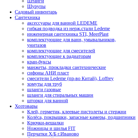
Штанги
Шурупы
Садовый инвентарь
Сантехника
аксессуары для ванной LEDEME
гибкая подводка из нерж.стали Ledeme
инженерная сантехника STI, MeerPlast
комплектующие для ванн, умывальников,
унитазов
комплектующие для смесителей
комплектующие к радиаторам
кран-буксы
манжеты, прокладки сантехнические
сифоны АНИ пласт
смесители Ledeme (пр-во Китай), Loffrey
хомуты для труб
шланги газовые
шланги для стиральных машин
шторки для ванной
Хозтовары
Клей, герметик, клеевые пистолеты и стержни
Колёса, покрышки, запасные камеры, подшипники
Крючки-вешалки
Ножницы и шилья FIT
Перчатки Х/Б г.Иваново