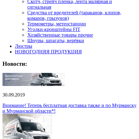
Скотч, стрейч пленка, лента малярная и
сигнальная
Средства от вредителей (тараканов, клопов,
комаров, грызунов)
Термометры, метеостанции
Уголки-кронштейны FIT
Хозяйственные товары прочие
Шнуры, шпагаты, верёвки
Люстры
НОВОГОДНЯЯ ПРОДУКЦИЯ
Новости:
30.09.2019
Внимание! Теперь бесплатная доставка также и по Мурманску
и Мурманской области*!