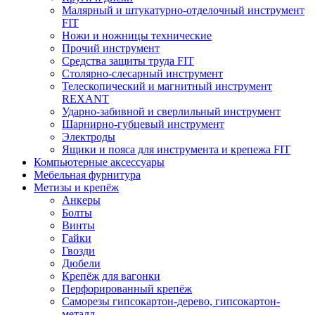
Малярный и штукатурно-отделочный инструмент
FIT
Ножи и ножницы технические
Прочий инструмент
Средства защиты труда FIT
Столярно-слесарный инструмент
Телескопический и магнитный инструмент
REXANT
Ударно-забивной и сверлильный инструмент
Шарнирно-губцевый инструмент
Электроды
Ящики и пояса для инструмента и крепежа FIT
Компьютерные аксессуары
Мебельная фурнитура
Метизы и крепёж
Анкеры
Болты
Винты
Гайки
Гвозди
Дюбели
Крепёж для вагонки
Перфорированный крепёж
Саморезы гипсокартон-дерево, гипсокартон-
металл