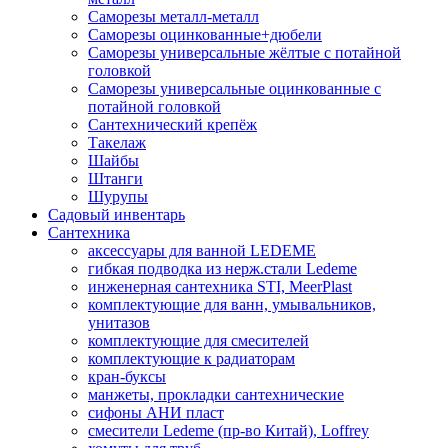
Саморезы металл-металл
Саморезы оцинкованные+дюбели
Саморезы универсальные жёлтые с потайной
головкой
Саморезы универсальные оцинкованные с
потайной головкой
Сантехнический крепёж
Такелаж
Шайбы
Штанги
Шурупы
Садовый инвентарь
Сантехника
аксессуары для ванной LEDEME
гибкая подводка из нерж.стали Ledeme
инженерная сантехника STI, MeerPlast
комплектующие для ванн, умывальников,
унитазов
комплектующие для смесителей
комплектующие к радиаторам
кран-буксы
манжеты, прокладки сантехнические
сифоны АНИ пласт
смесители Ledeme (пр-во Китай), Loffrey