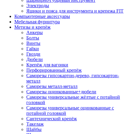
Шарнирно-губцевый инструмент
Электроды
Ящики и пояса для инструмента и крепежа FIT
Компьютерные аксессуары
Мебельная фурнитура
Метизы и крепёж
Анкеры
Болты
Винты
Гайки
Гвозди
Дюбели
Крепёж для вагонки
Перфорированный крепёж
Саморезы гипсокартон-дерево, гипсокартон-
металл
Саморезы металл-металл
Саморезы оцинкованные+дюбели
Саморезы универсальные жёлтые с потайной
головкой
Саморезы универсальные оцинкованные с
потайной головкой
Сантехнический крепёж
Такелаж
Шайбы