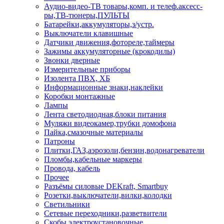
Аудио-видео-ТВ товары,комп. и телеф.аксесс-
ры,ТВ-тюнеры,ПУЛЬТЫ
Батарейки,аккумуляторы,з/устр.
Выключатели клавишные
Датчики движения,фотореле,таймеры
Зажимы аккумуляторные (крокодилы)
Звонки дверные
Измерительные приборы
Изолента ПВХ, ХБ
Информационные знаки,наклейки
Коробки монтажные
Лампы
Лента светодиодная,блоки питания
Муляжи видеокамер,трубки домофона
Пайка,смазочные материалы
Патроны
Плитки,ГАЗ,аэрозоли,бензин,водонагреватели
Пломбы,кабельные маркеры
Провода, кабель
Прочее
Разъёмы силовые DEKraft, Smartbuy
Розетки,выключатели,вилки,колодки
Светильники
Сетевые переходники,разветвители
Скобы электроустановочные