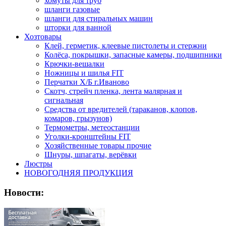
хомуты для труб
шланги газовые
шланги для стиральных машин
шторки для ванной
Хозтовары
Клей, герметик, клеевые пистолеты и стержни
Колёса, покрышки, запасные камеры, подшипники
Крючки-вешалки
Ножницы и шилья FIT
Перчатки Х/Б г.Иваново
Скотч, стрейч пленка, лента малярная и
сигнальная
Средства от вредителей (тараканов, клопов,
комаров, грызунов)
Термометры, метеостанции
Уголки-кронштейны FIT
Хозяйственные товары прочие
Шнуры, шпагаты, верёвки
Люстры
НОВОГОДНЯЯ ПРОДУКЦИЯ
Новости: