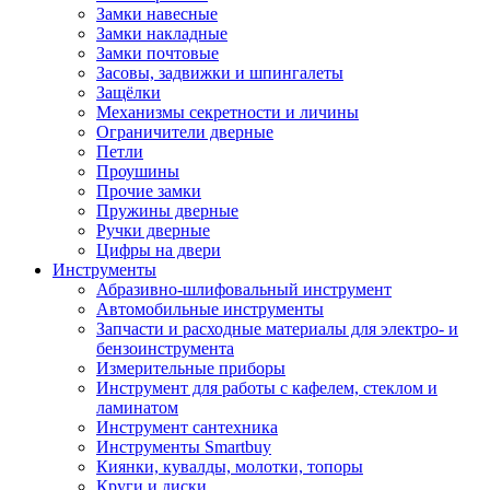
Замки навесные
Замки накладные
Замки почтовые
Засовы, задвижки и шпингалеты
Защёлки
Механизмы секретности и личины
Ограничители дверные
Петли
Проушины
Прочие замки
Пружины дверные
Ручки дверные
Цифры на двери
Инструменты
Абразивно-шлифовальный инструмент
Автомобильные инструменты
Запчасти и расходные материалы для электро- и
бензоинструмента
Измерительные приборы
Инструмент для работы с кафелем, стеклом и
ламинатом
Инструмент сантехника
Инструменты Smartbuy
Киянки, кувалды, молотки, топоры
Круги и диски