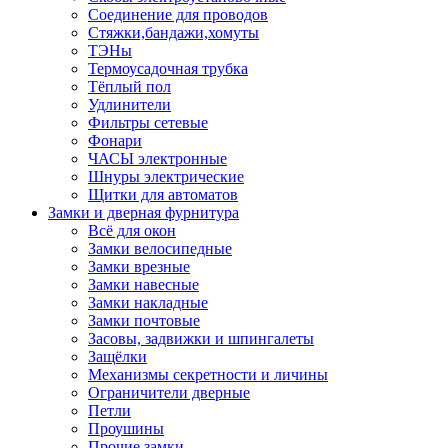
Соединение для проводов
Стяжки,бандажи,хомуты
ТЭНы
Термоусадочная трубка
Тёплый пол
Удлинители
Фильтры сетевые
Фонари
ЧАСЫ электронные
Шнуры электрические
Щитки для автоматов
Замки и дверная фурнитура
Всё для окон
Замки велосипедные
Замки врезные
Замки навесные
Замки накладные
Замки почтовые
Засовы, задвижки и шпингалеты
Защёлки
Механизмы секретности и личины
Ограничители дверные
Петли
Проушины
Прочие замки