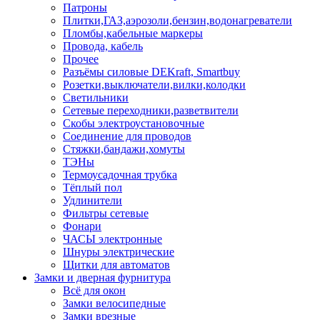
Патроны
Плитки,ГАЗ,аэрозоли,бензин,водонагреватели
Пломбы,кабельные маркеры
Провода, кабель
Прочее
Разъёмы силовые DEKraft, Smartbuy
Розетки,выключатели,вилки,колодки
Светильники
Сетевые переходники,разветвители
Скобы электроустановочные
Соединение для проводов
Стяжки,бандажи,хомуты
ТЭНы
Термоусадочная трубка
Тёплый пол
Удлинители
Фильтры сетевые
Фонари
ЧАСЫ электронные
Шнуры электрические
Щитки для автоматов
Замки и дверная фурнитура
Всё для окон
Замки велосипедные
Замки врезные