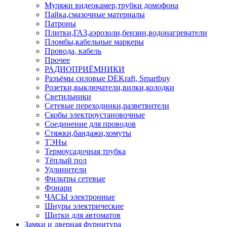
Муляжи видеокамер,трубки домофона
Пайка,смазочные материалы
Патроны
Плитки,ГАЗ,аэрозоли,бензин,водонагреватели
Пломбы,кабельные маркеры
Провода, кабель
Прочее
РАДИОПРИЁМНИКИ
Разъёмы силовые DEKraft, Smartbuy
Розетки,выключатели,вилки,колодки
Светильники
Сетевые переходники,разветвители
Скобы электроустановочные
Соединение для проводов
Стяжки,бандажи,хомуты
ТЭНы
Термоусадочная трубка
Тёплый пол
Удлинители
Фильтры сетевые
Фонари
ЧАСЫ электронные
Шнуры электрические
Щитки для автоматов
Замки и дверная фурнитура