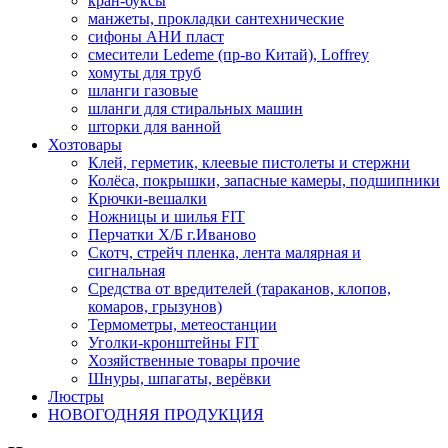
кран-буксы
манжеты, прокладки сантехнические
сифоны АНИ пласт
смесители Ledeme (пр-во Китай), Loffrey
хомуты для труб
шланги газовые
шланги для стиральных машин
шторки для ванной
Хозтовары
Клей, герметик, клеевые пистолеты и стержни
Колёса, покрышки, запасные камеры, подшипники
Крючки-вешалки
Ножницы и шилья FIT
Перчатки Х/Б г.Иваново
Скотч, стрейч пленка, лента малярная и
сигнальная
Средства от вредителей (тараканов, клопов,
комаров, грызунов)
Термометры, метеостанции
Уголки-кронштейны FIT
Хозяйственные товары прочие
Шнуры, шпагаты, верёвки
Люстры
НОВОГОДНЯЯ ПРОДУКЦИЯ