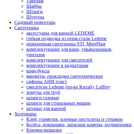
Такелаж
Шайбы
Штанги
Шурупы
Садовый инвентарь
Сантехника
аксессуары для ванной LEDEME
гибкая подводка из нерж.стали Ledeme
инженерная сантехника STI, MeerPlast
комплектующие для ванн, умывальников,
унитазов
комплектующие для смесителей
комплектующие к радиаторам
кран-буксы
манжеты, прокладки сантехнические
сифоны АНИ пласт
смесители Ledeme (пр-во Китай), Loffrey
хомуты для труб
шланги газовые
шланги для стиральных машин
шторки для ванной
Хозтовары
Клей, герметик, клеевые пистолеты и стержни
Колёса, покрышки, запасные камеры, подшипники
Крючки-вешалки