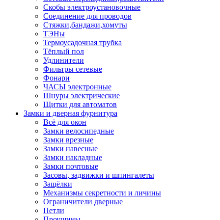
Скобы электроустановочные
Соединение для проводов
Стяжки,бандажи,хомуты
ТЭНы
Термоусадочная трубка
Тёплый пол
Удлинители
Фильтры сетевые
Фонари
ЧАСЫ электронные
Шнуры электрические
Щитки для автоматов
Замки и дверная фурнитура
Всё для окон
Замки велосипедные
Замки врезные
Замки навесные
Замки накладные
Замки почтовые
Засовы, задвижки и шпингалеты
Защёлки
Механизмы секретности и личины
Ограничители дверные
Петли
Проушины