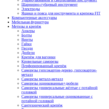
Ударно-забивной и сверлильный инструмент
Шарнирно-губцевый инструмент
Электроды
Ящики и пояса для инструмента и крепежа FIT
Компьютерные аксессуары
Мебельная фурнитура
Метизы и крепёж
Анкеры
Болты
Винты
Гайки
Гвозди
Дюбели
Крепёж для вагонки
Кровельные саморезы
Перфорированный крепёж
Саморезы гипсокартон-дерево, гипсокартон-
металл
Саморезы металл-металл
Саморезы оцинкованные+дюбели
Саморезы универсальные жёлтые с потайной
головкой
Саморезы универсальные оцинкованные с
потайной головкой
Сантехнический крепёж