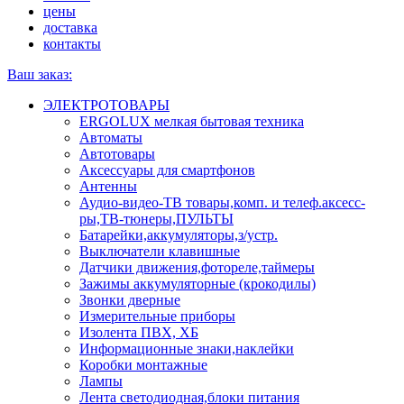
цены
доставка
контакты
Ваш заказ:
ЭЛЕКТРОТОВАРЫ
ERGOLUX мелкая бытовая техника
Автоматы
Автотовары
Аксессуары для смартфонов
Антенны
Аудио-видео-ТВ товары,комп. и телеф.аксесс-
ры,ТВ-тюнеры,ПУЛЬТЫ
Батарейки,аккумуляторы,з/устр.
Выключатели клавишные
Датчики движения,фотореле,таймеры
Зажимы аккумуляторные (крокодилы)
Звонки дверные
Измерительные приборы
Изолента ПВХ, ХБ
Информационные знаки,наклейки
Коробки монтажные
Лампы
Лента светодиодная,блоки питания