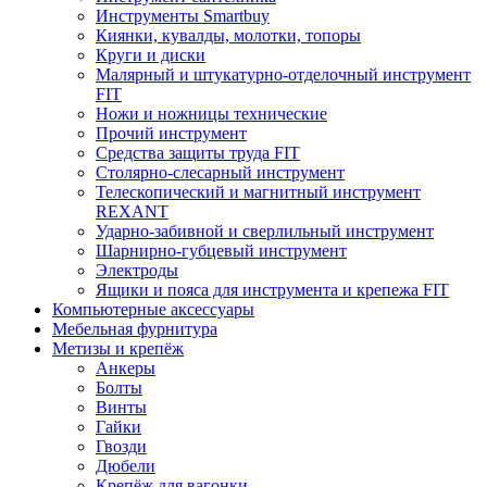
Инструменты Smartbuy
Киянки, кувалды, молотки, топоры
Круги и диски
Малярный и штукатурно-отделочный инструмент
FIT
Ножи и ножницы технические
Прочий инструмент
Средства защиты труда FIT
Столярно-слесарный инструмент
Телескопический и магнитный инструмент
REXANT
Ударно-забивной и сверлильный инструмент
Шарнирно-губцевый инструмент
Электроды
Ящики и пояса для инструмента и крепежа FIT
Компьютерные аксессуары
Мебельная фурнитура
Метизы и крепёж
Анкеры
Болты
Винты
Гайки
Гвозди
Дюбели
Крепёж для вагонки