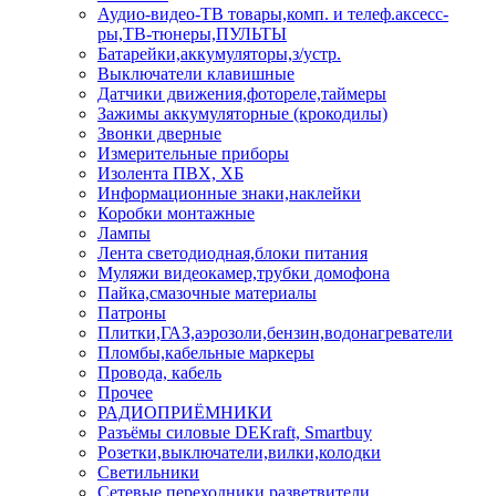
Аудио-видео-ТВ товары,комп. и телеф.аксесс-
ры,ТВ-тюнеры,ПУЛЬТЫ
Батарейки,аккумуляторы,з/устр.
Выключатели клавишные
Датчики движения,фотореле,таймеры
Зажимы аккумуляторные (крокодилы)
Звонки дверные
Измерительные приборы
Изолента ПВХ, ХБ
Информационные знаки,наклейки
Коробки монтажные
Лампы
Лента светодиодная,блоки питания
Муляжи видеокамер,трубки домофона
Пайка,смазочные материалы
Патроны
Плитки,ГАЗ,аэрозоли,бензин,водонагреватели
Пломбы,кабельные маркеры
Провода, кабель
Прочее
РАДИОПРИЁМНИКИ
Разъёмы силовые DEKraft, Smartbuy
Розетки,выключатели,вилки,колодки
Светильники
Сетевые переходники,разветвители