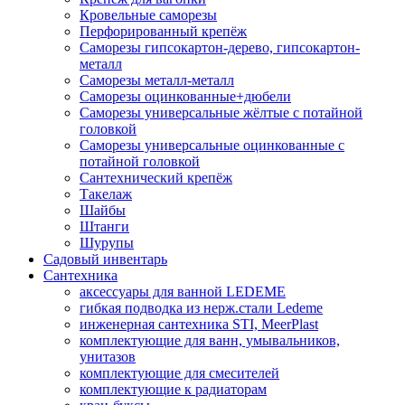
Кровельные саморезы
Перфорированный крепёж
Саморезы гипсокартон-дерево, гипсокартон-
металл
Саморезы металл-металл
Саморезы оцинкованные+дюбели
Саморезы универсальные жёлтые с потайной
головкой
Саморезы универсальные оцинкованные с
потайной головкой
Сантехнический крепёж
Такелаж
Шайбы
Штанги
Шурупы
Садовый инвентарь
Сантехника
аксессуары для ванной LEDEME
гибкая подводка из нерж.стали Ledeme
инженерная сантехника STI, MeerPlast
комплектующие для ванн, умывальников,
унитазов
комплектующие для смесителей
комплектующие к радиаторам