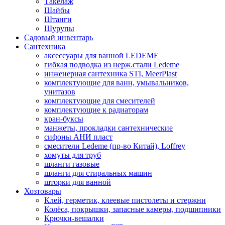
Такелаж
Шайбы
Штанги
Шурупы
Садовый инвентарь
Сантехника
аксессуары для ванной LEDEME
гибкая подводка из нерж.стали Ledeme
инженерная сантехника STI, MeerPlast
комплектующие для ванн, умывальников,
унитазов
комплектующие для смесителей
комплектующие к радиаторам
кран-буксы
манжеты, прокладки сантехнические
сифоны АНИ пласт
смесители Ledeme (пр-во Китай), Loffrey
хомуты для труб
шланги газовые
шланги для стиральных машин
шторки для ванной
Хозтовары
Клей, герметик, клеевые пистолеты и стержни
Колёса, покрышки, запасные камеры, подшипники
Крючки-вешалки