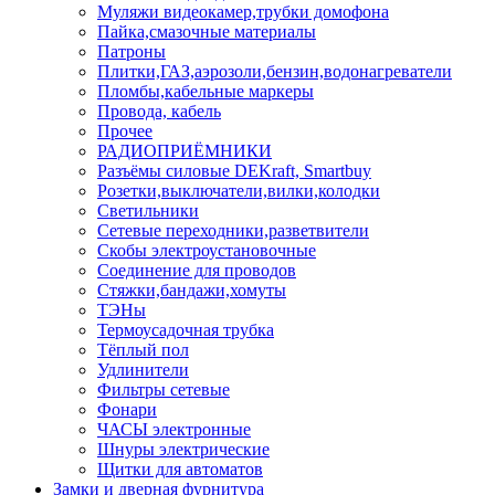
Муляжи видеокамер,трубки домофона
Пайка,смазочные материалы
Патроны
Плитки,ГАЗ,аэрозоли,бензин,водонагреватели
Пломбы,кабельные маркеры
Провода, кабель
Прочее
РАДИОПРИЁМНИКИ
Разъёмы силовые DEKraft, Smartbuy
Розетки,выключатели,вилки,колодки
Светильники
Сетевые переходники,разветвители
Скобы электроустановочные
Соединение для проводов
Стяжки,бандажи,хомуты
ТЭНы
Термоусадочная трубка
Тёплый пол
Удлинители
Фильтры сетевые
Фонари
ЧАСЫ электронные
Шнуры электрические
Щитки для автоматов
Замки и дверная фурнитура