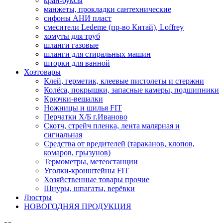
кран-буксы
манжеты, прокладки сантехнические
сифоны АНИ пласт
смесители Ledeme (пр-во Китай), Loffrey
хомуты для труб
шланги газовые
шланги для стиральных машин
шторки для ванной
Хозтовары
Клей, герметик, клеевые пистолеты и стержни
Колёса, покрышки, запасные камеры, подшипники
Крючки-вешалки
Ножницы и шилья FIT
Перчатки Х/Б г.Иваново
Скотч, стрейч пленка, лента малярная и
сигнальная
Средства от вредителей (тараканов, клопов,
комаров, грызунов)
Термометры, метеостанции
Уголки-кронштейны FIT
Хозяйственные товары прочие
Шнуры, шпагаты, верёвки
Люстры
НОВОГОДНЯЯ ПРОДУКЦИЯ