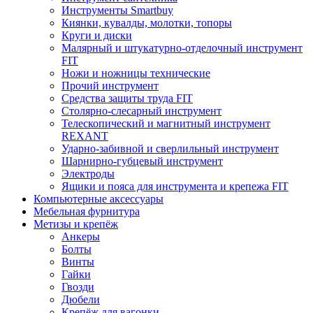
Инструменты Smartbuy
Киянки, кувалды, молотки, топоры
Круги и диски
Малярный и штукатурно-отделочный инструмент
FIT
Ножи и ножницы технические
Прочий инструмент
Средства защиты труда FIT
Столярно-слесарный инструмент
Телескопический и магнитный инструмент
REXANT
Ударно-забивной и сверлильный инструмент
Шарнирно-губцевый инструмент
Электроды
Ящики и пояса для инструмента и крепежа FIT
Компьютерные аксессуары
Мебельная фурнитура
Метизы и крепёж
Анкеры
Болты
Винты
Гайки
Гвозди
Дюбели
Крепёж для вагонки