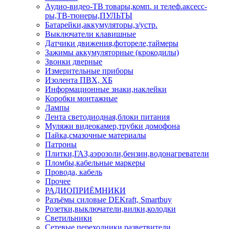
Аудио-видео-ТВ товары,комп. и телеф.аксесс-
ры,ТВ-тюнеры,ПУЛЬТЫ
Батарейки,аккумуляторы,з/устр.
Выключатели клавишные
Датчики движения,фотореле,таймеры
Зажимы аккумуляторные (крокодилы)
Звонки дверные
Измерительные приборы
Изолента ПВХ, ХБ
Информационные знаки,наклейки
Коробки монтажные
Лампы
Лента светодиодная,блоки питания
Муляжи видеокамер,трубки домофона
Пайка,смазочные материалы
Патроны
Плитки,ГАЗ,аэрозоли,бензин,водонагреватели
Пломбы,кабельные маркеры
Провода, кабель
Прочее
РАДИОПРИЁМНИКИ
Разъёмы силовые DEKraft, Smartbuy
Розетки,выключатели,вилки,колодки
Светильники
Сетевые переходники,разветвители