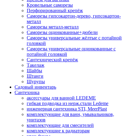
Кровельные саморезы
Перфорированный крепёж
Саморезы гипсокартон-дерево, гипсокартон-
металл
Саморезы металл-металл
Саморезы оцинкованные+дюбели
Саморезы универсальные жёлтые с потайной
головкой
Саморезы универсальные оцинкованные с
потайной головкой
Сантехнический крепёж
Такелаж
Шайбы
Штанги
Шурупы
Садовый инвентарь
Сантехника
аксессуары для ванной LEDEME
гибкая подводка из нерж.стали Ledeme
инженерная сантехника STI, MeerPlast
комплектующие для ванн, умывальников,
унитазов
комплектующие для смесителей
комплектующие к радиаторам