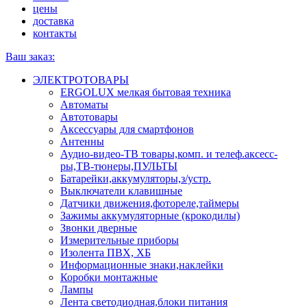
цены
доставка
контакты
Ваш заказ:
ЭЛЕКТРОТОВАРЫ
ERGOLUX мелкая бытовая техника
Автоматы
Автотовары
Аксессуары для смартфонов
Антенны
Аудио-видео-ТВ товары,комп. и телеф.аксесс-
ры,ТВ-тюнеры,ПУЛЬТЫ
Батарейки,аккумуляторы,з/устр.
Выключатели клавишные
Датчики движения,фотореле,таймеры
Зажимы аккумуляторные (крокодилы)
Звонки дверные
Измерительные приборы
Изолента ПВХ, ХБ
Информационные знаки,наклейки
Коробки монтажные
Лампы
Лента светодиодная,блоки питания