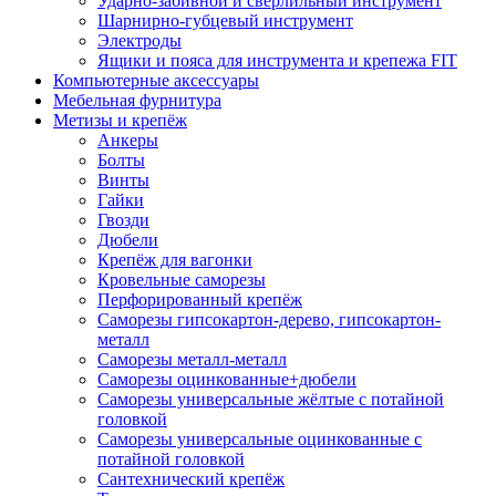
Ударно-забивной и сверлильный инструмент
Шарнирно-губцевый инструмент
Электроды
Ящики и пояса для инструмента и крепежа FIT
Компьютерные аксессуары
Мебельная фурнитура
Метизы и крепёж
Анкеры
Болты
Винты
Гайки
Гвозди
Дюбели
Крепёж для вагонки
Кровельные саморезы
Перфорированный крепёж
Саморезы гипсокартон-дерево, гипсокартон-
металл
Саморезы металл-металл
Саморезы оцинкованные+дюбели
Саморезы универсальные жёлтые с потайной
головкой
Саморезы универсальные оцинкованные с
потайной головкой
Сантехнический крепёж