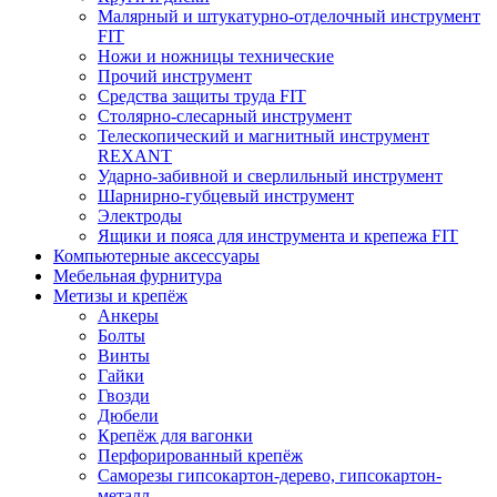
Малярный и штукатурно-отделочный инструмент
FIT
Ножи и ножницы технические
Прочий инструмент
Средства защиты труда FIT
Столярно-слесарный инструмент
Телескопический и магнитный инструмент
REXANT
Ударно-забивной и сверлильный инструмент
Шарнирно-губцевый инструмент
Электроды
Ящики и пояса для инструмента и крепежа FIT
Компьютерные аксессуары
Мебельная фурнитура
Метизы и крепёж
Анкеры
Болты
Винты
Гайки
Гвозди
Дюбели
Крепёж для вагонки
Перфорированный крепёж
Саморезы гипсокартон-дерево, гипсокартон-
металл