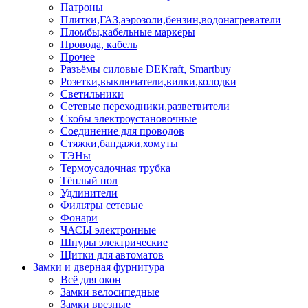
Патроны
Плитки,ГАЗ,аэрозоли,бензин,водонагреватели
Пломбы,кабельные маркеры
Провода, кабель
Прочее
Разъёмы силовые DEKraft, Smartbuy
Розетки,выключатели,вилки,колодки
Светильники
Сетевые переходники,разветвители
Скобы электроустановочные
Соединение для проводов
Стяжки,бандажи,хомуты
ТЭНы
Термоусадочная трубка
Тёплый пол
Удлинители
Фильтры сетевые
Фонари
ЧАСЫ электронные
Шнуры электрические
Щитки для автоматов
Замки и дверная фурнитура
Всё для окон
Замки велосипедные
Замки врезные