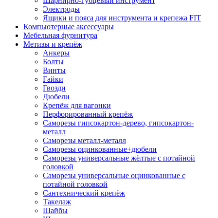
Шарнирно-губцевый инструмент
Электроды
Ящики и пояса для инструмента и крепежа FIT
Компьютерные аксессуары
Мебельная фурнитура
Метизы и крепёж
Анкеры
Болты
Винты
Гайки
Гвозди
Дюбели
Крепёж для вагонки
Перфорированный крепёж
Саморезы гипсокартон-дерево, гипсокартон-
металл
Саморезы металл-металл
Саморезы оцинкованные+дюбели
Саморезы универсальные жёлтые с потайной
головкой
Саморезы универсальные оцинкованные с
потайной головкой
Сантехнический крепёж
Такелаж
Шайбы