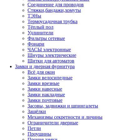
Соединение для проводов
Стяжки,бандажи,хомуты
ТЭНы
Термоусадочная трубка
Тёплый пол
Удлинители
Фильтры сетевые
Фонари
ЧАСЫ электронные
Шнуры электрические
Щитки для автоматов
Замки и дверная фурнитура
Всё для окон
Замки велосипедные
Замки врезные
Замки навесные
Замки накладные
Замки почтовые
Засовы, задвижки и шпингалеты
Защёлки
Механизмы секретности и личины
Ограничители дверные
Петли
Проушины
Прочие замки