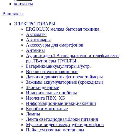
контакты
Ваш заказ:
ЭЛЕКТРОТОВАРЫ
ERGOLUX мелкая бытовая техника
Автоматы
Автотовары
Аксессуары для смартфонов
Антенны
Аудио-видео-ТВ товары,комп. и телеф.аксесс-
ры,ТВ-тюнеры,ПУЛЬТЫ
Батарейки,аккумуляторы,з/устр.
Выключатели клавишные
Датчики движения,фотореле,таймеры
Зажимы аккумуляторные (крокодилы)
Звонки дверные
Измерительные приборы
Изолента ПВХ, ХБ
Информационные знаки,наклейки
Коробки монтажные
Лампы
Лента светодиодная,блоки питания
Муляжи видеокамер,трубки домофона
Пайка,смазочные материалы