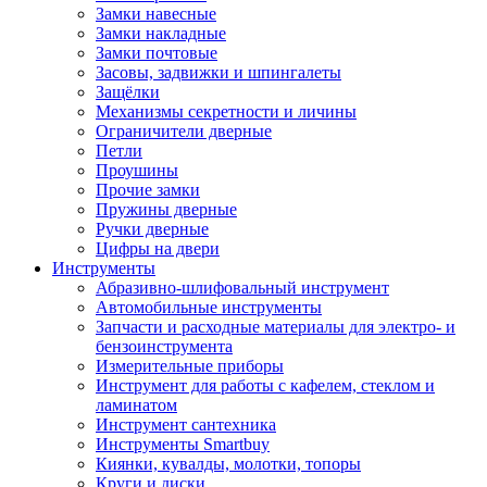
Замки навесные
Замки накладные
Замки почтовые
Засовы, задвижки и шпингалеты
Защёлки
Механизмы секретности и личины
Ограничители дверные
Петли
Проушины
Прочие замки
Пружины дверные
Ручки дверные
Цифры на двери
Инструменты
Абразивно-шлифовальный инструмент
Автомобильные инструменты
Запчасти и расходные материалы для электро- и
бензоинструмента
Измерительные приборы
Инструмент для работы с кафелем, стеклом и
ламинатом
Инструмент сантехника
Инструменты Smartbuy
Киянки, кувалды, молотки, топоры
Круги и диски