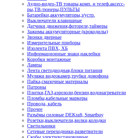
Аудио-видео-ТВ товары,комп. и телеф.аксесс-
ры,ТВ-тюнеры,ПУЛЬТЫ
Батарейки,аккумуляторы,з/устр.
Выключатели клавишные
Датчики движения,фотореле,таймеры
Зажимы аккумуляторные (крокодилы)
Звонки дверные
Измерительные приборы
Изолента ПВХ, ХБ
Информационные знаки,наклейки
Коробки монтажные
Лампы
Лента светодиодная,блоки питания
Муляжи видеокамер,трубки домофона
Пайка,смазочные материалы
Патроны
Плитки,ГАЗ,аэрозоли,бензин,водонагреватели
Пломбы,кабельные маркеры
Провода, кабель
Прочее
Разъёмы силовые DEKraft, Smartbuy
Розетки,выключатели,вилки,колодки
Светильники
Сетевые переходники,разветвители
Скобы электроустановочные