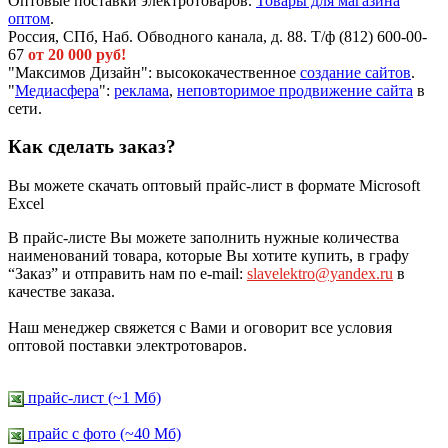
Оптовые поставки электротоваров.
Товары для магазина
оптом
.
Россия, СПб, Наб. Обводного канала, д. 88. Т/ф (812) 600-00-
67
от 20 000 руб!
"Максимов Дизайн": высококачественное
создание сайтов
.
"
Медиасфера
":
реклама
,
неповторимое продвижение сайта
в
сети.
Как сделать заказ?
Вы можете скачать оптовый прайс-лист в формате Microsoft
Excel
В прайс-листе Вы можете заполнить нужные количества
наименований товара, которые Вы хотите купить, в графу
“Заказ” и отправить нам по e-mail:
slavelektro@yandex.ru
в
качестве заказа.
Наш менеджер свяжется с Вами и оговорит все условия
оптовой поставки электротоваров.
прайс-лист (~1 Мб)
прайс c фото (~40 Мб)