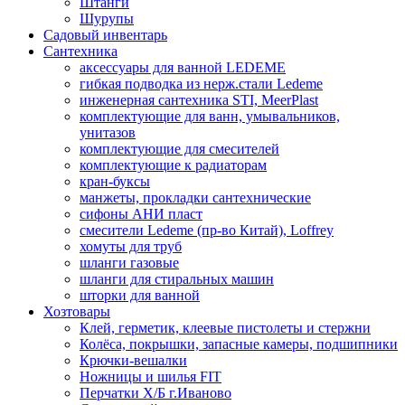
Штанги
Шурупы
Садовый инвентарь
Сантехника
аксессуары для ванной LEDEME
гибкая подводка из нерж.стали Ledeme
инженерная сантехника STI, MeerPlast
комплектующие для ванн, умывальников,
унитазов
комплектующие для смесителей
комплектующие к радиаторам
кран-буксы
манжеты, прокладки сантехнические
сифоны АНИ пласт
смесители Ledeme (пр-во Китай), Loffrey
хомуты для труб
шланги газовые
шланги для стиральных машин
шторки для ванной
Хозтовары
Клей, герметик, клеевые пистолеты и стержни
Колёса, покрышки, запасные камеры, подшипники
Крючки-вешалки
Ножницы и шилья FIT
Перчатки Х/Б г.Иваново