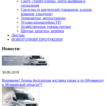
Скотч, стрейч пленка, лента малярная и
сигнальная
Средства от вредителей (тараканов, клопов,
комаров, грызунов)
Термометры, метеостанции
Уголки-кронштейны FIT
Хозяйственные товары прочие
Шнуры, шпагаты, верёвки
Люстры
НОВОГОДНЯЯ ПРОДУКЦИЯ
Новости:
30.09.2019
Внимание! Теперь бесплатная доставка также и по Мурманску
и Мурманской области*!