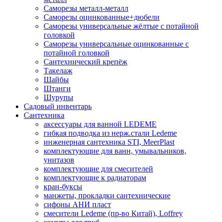
Саморезы металл-металл
Саморезы оцинкованные+дюбели
Саморезы универсальные жёлтые с потайной
головкой
Саморезы универсальные оцинкованные с
потайной головкой
Сантехнический крепёж
Такелаж
Шайбы
Штанги
Шурупы
Садовый инвентарь
Сантехника
аксессуары для ванной LEDEME
гибкая подводка из нерж.стали Ledeme
инженерная сантехника STI, MeerPlast
комплектующие для ванн, умывальников,
унитазов
комплектующие для смесителей
комплектующие к радиаторам
кран-буксы
манжеты, прокладки сантехнические
сифоны АНИ пласт
смесители Ledeme (пр-во Китай), Loffrey