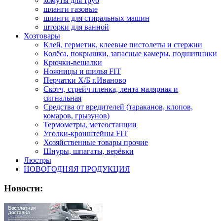
хомуты для труб
шланги газовые
шланги для стиральных машин
шторки для ванной
Хозтовары
Клей, герметик, клеевые пистолеты и стержни
Колёса, покрышки, запасные камеры, подшипники
Крючки-вешалки
Ножницы и шилья FIT
Перчатки Х/Б г.Иваново
Скотч, стрейч пленка, лента малярная и
сигнальная
Средства от вредителей (тараканов, клопов,
комаров, грызунов)
Термометры, метеостанции
Уголки-кронштейны FIT
Хозяйственные товары прочие
Шнуры, шпагаты, верёвки
Люстры
НОВОГОДНЯЯ ПРОДУКЦИЯ
Новости: