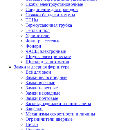
Скобы электроустановочные
Соединение для проводов
Стяжки,бандажи,хомуты
ТЭНы
Термоусадочная трубка
Тёплый пол
Удлинители
Фильтры сетевые
Фонари
ЧАСЫ электронные
Шнуры электрические
Щитки для автоматов
Замки и дверная фурнитура
Всё для окон
Замки велосипедные
Замки врезные
Замки навесные
Замки накладные
Замки почтовые
Засовы, задвижки и шпингалеты
Защёлки
Механизмы секретности и личины
Ограничители дверные
Петли
Проушины