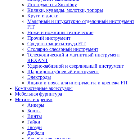
Инструменты Smartbuy
Киянки, кувалды, молотки, топоры
Круги и диски
Малярный и штукатурно-отделочный инструмент
FIT
Ножи и ножницы технические
Прочий инструмент
Средства защиты труда FIT
Столярно-слесарный инструмент
Телескопический и магнитный инструмент
REXANT
Ударно-забивной и сверлильный инструмент
Шарнирно-губцевый инструмент
Электроды
Ящики и пояса для инструмента и крепежа FIT
Компьютерные аксессуары
Мебельная фурнитура
Метизы и крепёж
Анкеры
Болты
Винты
Гайки
Гвозди
Дюбели
Крепёж для вагонки