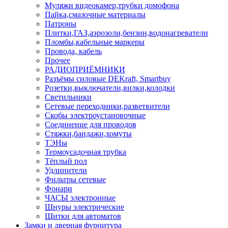
Муляжи видеокамер,трубки домофона
Пайка,смазочные материалы
Патроны
Плитки,ГАЗ,аэрозоли,бензин,водонагреватели
Пломбы,кабельные маркеры
Провода, кабель
Прочее
РАДИОПРИЁМНИКИ
Разъёмы силовые DEKraft, Smartbuy
Розетки,выключатели,вилки,колодки
Светильники
Сетевые переходники,разветвители
Скобы электроустановочные
Соединение для проводов
Стяжки,бандажи,хомуты
ТЭНы
Термоусадочная трубка
Тёплый пол
Удлинители
Фильтры сетевые
Фонари
ЧАСЫ электронные
Шнуры электрические
Щитки для автоматов
Замки и дверная фурнитура