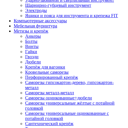
Ударно-забивной и сверлильный инструмент
Шарнирно-губцевый инструмент
Электроды
Ящики и пояса для инструмента и крепежа FIT
Компьютерные аксессуары
Мебельная фурнитура
Метизы и крепёж
Анкеры
Болты
Винты
Гайки
Гвозди
Дюбели
Крепёж для вагонки
Кровельные саморезы
Перфорированный крепёж
Саморезы гипсокартон-дерево, гипсокартон-
металл
Саморезы металл-металл
Саморезы оцинкованные+дюбели
Саморезы универсальные жёлтые с потайной
головкой
Саморезы универсальные оцинкованные с
потайной головкой
Сантехнический крепёж