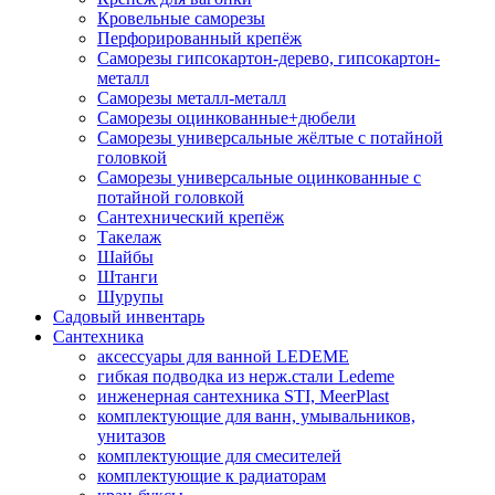
Кровельные саморезы
Перфорированный крепёж
Саморезы гипсокартон-дерево, гипсокартон-
металл
Саморезы металл-металл
Саморезы оцинкованные+дюбели
Саморезы универсальные жёлтые с потайной
головкой
Саморезы универсальные оцинкованные с
потайной головкой
Сантехнический крепёж
Такелаж
Шайбы
Штанги
Шурупы
Садовый инвентарь
Сантехника
аксессуары для ванной LEDEME
гибкая подводка из нерж.стали Ledeme
инженерная сантехника STI, MeerPlast
комплектующие для ванн, умывальников,
унитазов
комплектующие для смесителей
комплектующие к радиаторам