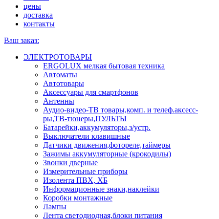
цены
доставка
контакты
Ваш заказ:
ЭЛЕКТРОТОВАРЫ
ERGOLUX мелкая бытовая техника
Автоматы
Автотовары
Аксессуары для смартфонов
Антенны
Аудио-видео-ТВ товары,комп. и телеф.аксесс-
ры,ТВ-тюнеры,ПУЛЬТЫ
Батарейки,аккумуляторы,з/устр.
Выключатели клавишные
Датчики движения,фотореле,таймеры
Зажимы аккумуляторные (крокодилы)
Звонки дверные
Измерительные приборы
Изолента ПВХ, ХБ
Информационные знаки,наклейки
Коробки монтажные
Лампы
Лента светодиодная,блоки питания