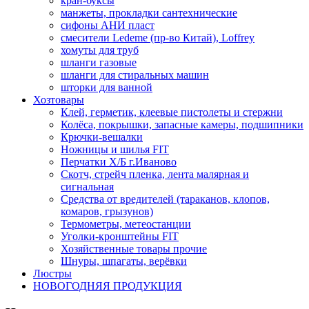
кран-буксы
манжеты, прокладки сантехнические
сифоны АНИ пласт
смесители Ledeme (пр-во Китай), Loffrey
хомуты для труб
шланги газовые
шланги для стиральных машин
шторки для ванной
Хозтовары
Клей, герметик, клеевые пистолеты и стержни
Колёса, покрышки, запасные камеры, подшипники
Крючки-вешалки
Ножницы и шилья FIT
Перчатки Х/Б г.Иваново
Скотч, стрейч пленка, лента малярная и
сигнальная
Средства от вредителей (тараканов, клопов,
комаров, грызунов)
Термометры, метеостанции
Уголки-кронштейны FIT
Хозяйственные товары прочие
Шнуры, шпагаты, верёвки
Люстры
НОВОГОДНЯЯ ПРОДУКЦИЯ