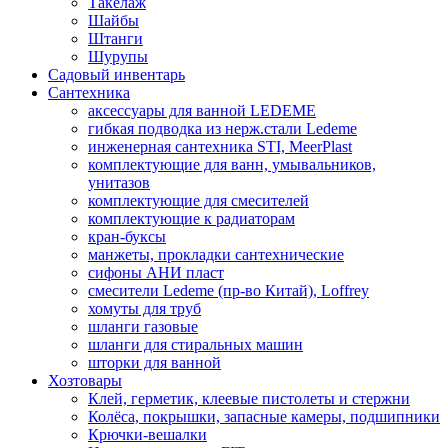
Такелаж
Шайбы
Штанги
Шурупы
Садовый инвентарь
Сантехника
аксессуары для ванной LEDEME
гибкая подводка из нерж.стали Ledeme
инженерная сантехника STI, MeerPlast
комплектующие для ванн, умывальников,
унитазов
комплектующие для смесителей
комплектующие к радиаторам
кран-буксы
манжеты, прокладки сантехнические
сифоны АНИ пласт
смесители Ledeme (пр-во Китай), Loffrey
хомуты для труб
шланги газовые
шланги для стиральных машин
шторки для ванной
Хозтовары
Клей, герметик, клеевые пистолеты и стержни
Колёса, покрышки, запасные камеры, подшипники
Крючки-вешалки