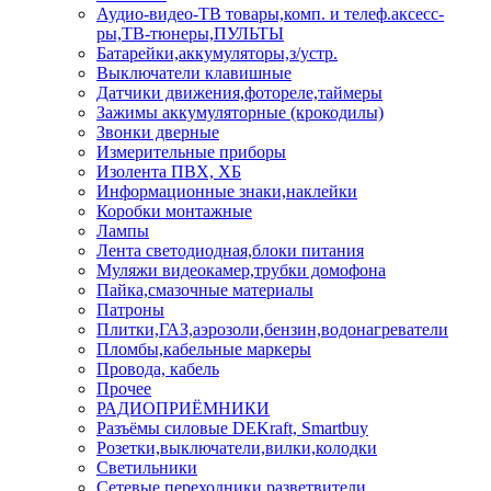
Аудио-видео-ТВ товары,комп. и телеф.аксесс-
ры,ТВ-тюнеры,ПУЛЬТЫ
Батарейки,аккумуляторы,з/устр.
Выключатели клавишные
Датчики движения,фотореле,таймеры
Зажимы аккумуляторные (крокодилы)
Звонки дверные
Измерительные приборы
Изолента ПВХ, ХБ
Информационные знаки,наклейки
Коробки монтажные
Лампы
Лента светодиодная,блоки питания
Муляжи видеокамер,трубки домофона
Пайка,смазочные материалы
Патроны
Плитки,ГАЗ,аэрозоли,бензин,водонагреватели
Пломбы,кабельные маркеры
Провода, кабель
Прочее
РАДИОПРИЁМНИКИ
Разъёмы силовые DEKraft, Smartbuy
Розетки,выключатели,вилки,колодки
Светильники
Сетевые переходники,разветвители