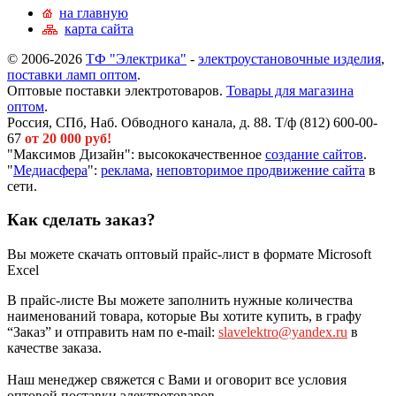
на главную
карта сайта
© 2006-2026
ТФ "Электрика"
-
электроустановочные изделия
,
поставки ламп оптом
.
Оптовые поставки электротоваров.
Товары для магазина
оптом
.
Россия, СПб, Наб. Обводного канала, д. 88. Т/ф (812) 600-00-
67
от 20 000 руб!
"Максимов Дизайн": высококачественное
создание сайтов
.
"
Медиасфера
":
реклама
,
неповторимое продвижение сайта
в
сети.
Как сделать заказ?
Вы можете скачать оптовый прайс-лист в формате Microsoft
Excel
В прайс-листе Вы можете заполнить нужные количества
наименований товара, которые Вы хотите купить, в графу
“Заказ” и отправить нам по e-mail:
slavelektro@yandex.ru
в
качестве заказа.
Наш менеджер свяжется с Вами и оговорит все условия
оптовой поставки электротоваров.