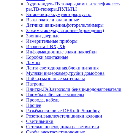
Аудио-видео-ТВ товары,комп. и телеф.аксесс-
ры,ТВ-тюнеры,ПУЛЬТЫ
Батарейки,аккумуляторы,з/устр.
Выключатели клавишные
Датчики движения,фотореле,таймеры
Зажимы аккумуляторные (крокодилы)
Звонки дверные
Измерительные приборы
Изолента ПВХ, ХБ
Информационные знаки,наклейки
Коробки монтажные
Лампы
Лента светодиодная,блоки питания
Муляжи видеокамер,трубки домофона
Пайка,смазочные материалы
Патроны
Плитки,ГАЗ,аэрозоли,бензин,водонагреватели
Пломбы,кабельные маркеры
Провода, кабель
Прочее
Разъёмы силовые DEKraft, Smartbuy
Розетки,выключатели,вилки,колодки
Светильники
Сетевые переходники,разветвители
Скобы электроустановочные