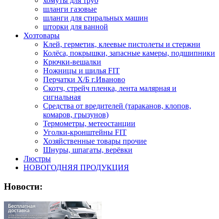
хомуты для труб
шланги газовые
шланги для стиральных машин
шторки для ванной
Хозтовары
Клей, герметик, клеевые пистолеты и стержни
Колёса, покрышки, запасные камеры, подшипники
Крючки-вешалки
Ножницы и шилья FIT
Перчатки Х/Б г.Иваново
Скотч, стрейч пленка, лента малярная и
сигнальная
Средства от вредителей (тараканов, клопов,
комаров, грызунов)
Термометры, метеостанции
Уголки-кронштейны FIT
Хозяйственные товары прочие
Шнуры, шпагаты, верёвки
Люстры
НОВОГОДНЯЯ ПРОДУКЦИЯ
Новости: