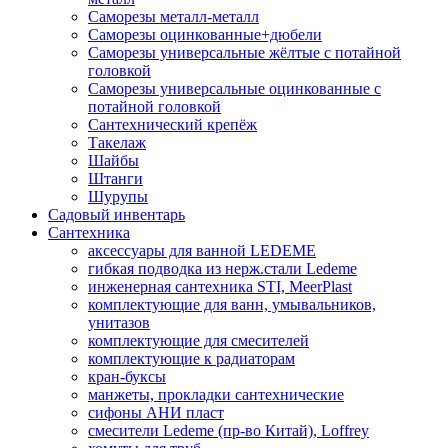
Саморезы металл-металл
Саморезы оцинкованные+дюбели
Саморезы универсальные жёлтые с потайной
головкой
Саморезы универсальные оцинкованные с
потайной головкой
Сантехнический крепёж
Такелаж
Шайбы
Штанги
Шурупы
Садовый инвентарь
Сантехника
аксессуары для ванной LEDEME
гибкая подводка из нерж.стали Ledeme
инженерная сантехника STI, MeerPlast
комплектующие для ванн, умывальников,
унитазов
комплектующие для смесителей
комплектующие к радиаторам
кран-буксы
манжеты, прокладки сантехнические
сифоны АНИ пласт
смесители Ledeme (пр-во Китай), Loffrey