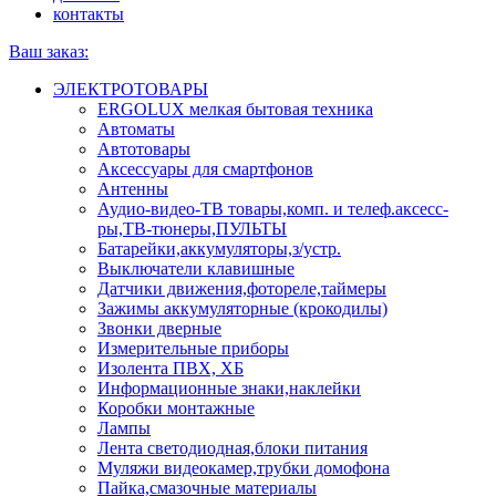
контакты
Ваш заказ:
ЭЛЕКТРОТОВАРЫ
ERGOLUX мелкая бытовая техника
Автоматы
Автотовары
Аксессуары для смартфонов
Антенны
Аудио-видео-ТВ товары,комп. и телеф.аксесс-
ры,ТВ-тюнеры,ПУЛЬТЫ
Батарейки,аккумуляторы,з/устр.
Выключатели клавишные
Датчики движения,фотореле,таймеры
Зажимы аккумуляторные (крокодилы)
Звонки дверные
Измерительные приборы
Изолента ПВХ, ХБ
Информационные знаки,наклейки
Коробки монтажные
Лампы
Лента светодиодная,блоки питания
Муляжи видеокамер,трубки домофона
Пайка,смазочные материалы