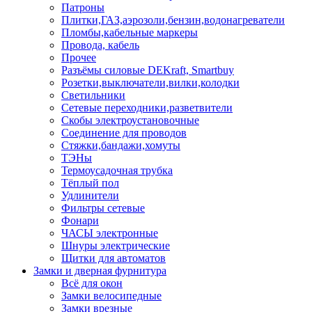
Патроны
Плитки,ГАЗ,аэрозоли,бензин,водонагреватели
Пломбы,кабельные маркеры
Провода, кабель
Прочее
Разъёмы силовые DEKraft, Smartbuy
Розетки,выключатели,вилки,колодки
Светильники
Сетевые переходники,разветвители
Скобы электроустановочные
Соединение для проводов
Стяжки,бандажи,хомуты
ТЭНы
Термоусадочная трубка
Тёплый пол
Удлинители
Фильтры сетевые
Фонари
ЧАСЫ электронные
Шнуры электрические
Щитки для автоматов
Замки и дверная фурнитура
Всё для окон
Замки велосипедные
Замки врезные