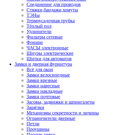
Соединение для проводов
Стяжки,бандажи,хомуты
ТЭНы
Термоусадочная трубка
Тёплый пол
Удлинители
Фильтры сетевые
Фонари
ЧАСЫ электронные
Шнуры электрические
Щитки для автоматов
Замки и дверная фурнитура
Всё для окон
Замки велосипедные
Замки врезные
Замки навесные
Замки накладные
Замки почтовые
Засовы, задвижки и шпингалеты
Защёлки
Механизмы секретности и личины
Ограничители дверные
Петли
Проушины
Прочие замки