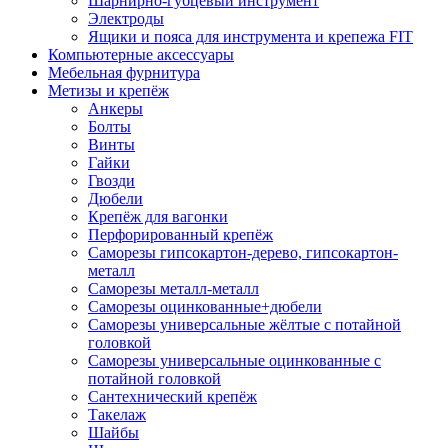
Шарнирно-губцевый инструмент
Электроды
Ящики и пояса для инструмента и крепежа FIT
Компьютерные аксессуары
Мебельная фурнитура
Метизы и крепёж
Анкеры
Болты
Винты
Гайки
Гвозди
Дюбели
Крепёж для вагонки
Перфорированный крепёж
Саморезы гипсокартон-дерево, гипсокартон-
металл
Саморезы металл-металл
Саморезы оцинкованные+дюбели
Саморезы универсальные жёлтые с потайной
головкой
Саморезы универсальные оцинкованные с
потайной головкой
Сантехнический крепёж
Такелаж
Шайбы