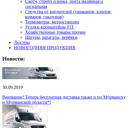
Скотч, стрейч пленка, лента малярная и
сигнальная
Средства от вредителей (тараканов, клопов,
комаров, грызунов)
Термометры, метеостанции
Уголки-кронштейны FIT
Хозяйственные товары прочие
Шнуры, шпагаты, верёвки
Люстры
НОВОГОДНЯЯ ПРОДУКЦИЯ
Новости:
30.09.2019
Внимание! Теперь бесплатная доставка также и по Мурманску
и Мурманской области*!