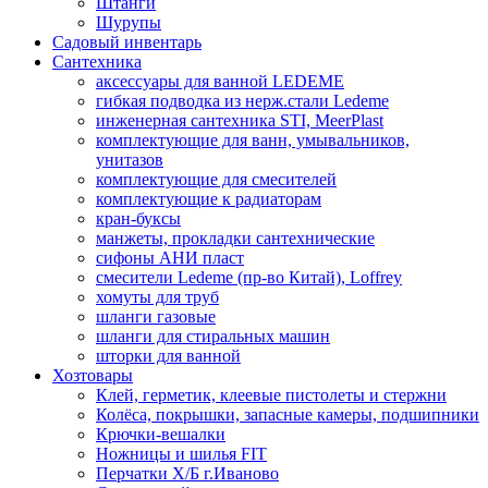
Штанги
Шурупы
Садовый инвентарь
Сантехника
аксессуары для ванной LEDEME
гибкая подводка из нерж.стали Ledeme
инженерная сантехника STI, MeerPlast
комплектующие для ванн, умывальников,
унитазов
комплектующие для смесителей
комплектующие к радиаторам
кран-буксы
манжеты, прокладки сантехнические
сифоны АНИ пласт
смесители Ledeme (пр-во Китай), Loffrey
хомуты для труб
шланги газовые
шланги для стиральных машин
шторки для ванной
Хозтовары
Клей, герметик, клеевые пистолеты и стержни
Колёса, покрышки, запасные камеры, подшипники
Крючки-вешалки
Ножницы и шилья FIT
Перчатки Х/Б г.Иваново