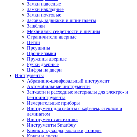
Замки навесные
Замки накладные
Замки почтовые
Засовы, задвижки и шпингалеты
Защёлки
Механизмы секретности и личины
Ограничители дверные
Петли
Проушины
Прочие замки
Пружины дверные
Ручки дверные
Цифры на двери
Инструменты
Абразивно-шлифовальный инструмент
Автомобильные инструменты
Запчасти и расходные материалы для электро- и
бензоинструмента
Измерительные приборы
Инструмент для работы с кафелем, стеклом и
ламинатом
Инструмент сантехника
Инструменты Smartbuy
Киянки, кувалды, молотки, топоры
Круги и диски