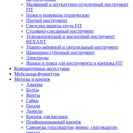
Малярный и штукатурно-отделочный инструмент
FIT
Ножи и ножницы технические
Прочий инструмент
Средства защиты труда FIT
Столярно-слесарный инструмент
Телескопический и магнитный инструмент
REXANT
Ударно-забивной и сверлильный инструмент
Шарнирно-губцевый инструмент
Электроды
Ящики и пояса для инструмента и крепежа FIT
Компьютерные аксессуары
Мебельная фурнитура
Метизы и крепёж
Анкеры
Болты
Винты
Гайки
Гвозди
Дюбели
Крепёж для вагонки
Перфорированный крепёж
Саморезы гипсокартон-дерево, гипсокартон-
металл