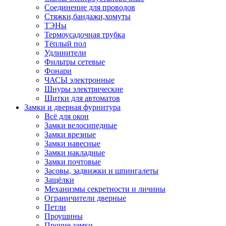
Соединение для проводов
Стяжки,бандажи,хомуты
ТЭНы
Термоусадочная трубка
Тёплый пол
Удлинители
Фильтры сетевые
Фонари
ЧАСЫ электронные
Шнуры электрические
Щитки для автоматов
Замки и дверная фурнитура
Всё для окон
Замки велосипедные
Замки врезные
Замки навесные
Замки накладные
Замки почтовые
Засовы, задвижки и шпингалеты
Защёлки
Механизмы секретности и личины
Ограничители дверные
Петли
Проушины
Прочие замки