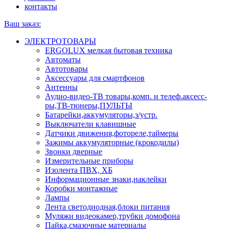
контакты
Ваш заказ:
ЭЛЕКТРОТОВАРЫ
ERGOLUX мелкая бытовая техника
Автоматы
Автотовары
Аксессуары для смартфонов
Антенны
Аудио-видео-ТВ товары,комп. и телеф.аксесс-
ры,ТВ-тюнеры,ПУЛЬТЫ
Батарейки,аккумуляторы,з/устр.
Выключатели клавишные
Датчики движения,фотореле,таймеры
Зажимы аккумуляторные (крокодилы)
Звонки дверные
Измерительные приборы
Изолента ПВХ, ХБ
Информационные знаки,наклейки
Коробки монтажные
Лампы
Лента светодиодная,блоки питания
Муляжи видеокамер,трубки домофона
Пайка,смазочные материалы