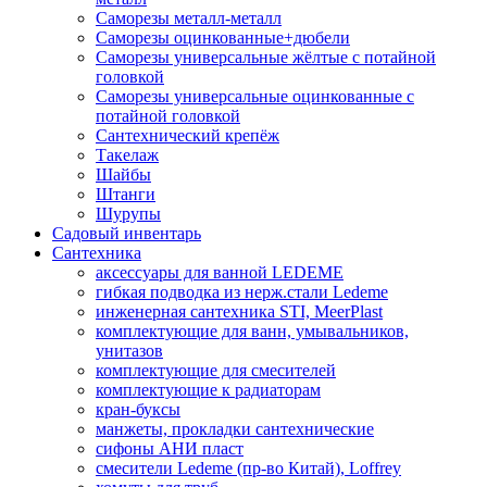
Саморезы металл-металл
Саморезы оцинкованные+дюбели
Саморезы универсальные жёлтые с потайной
головкой
Саморезы универсальные оцинкованные с
потайной головкой
Сантехнический крепёж
Такелаж
Шайбы
Штанги
Шурупы
Садовый инвентарь
Сантехника
аксессуары для ванной LEDEME
гибкая подводка из нерж.стали Ledeme
инженерная сантехника STI, MeerPlast
комплектующие для ванн, умывальников,
унитазов
комплектующие для смесителей
комплектующие к радиаторам
кран-буксы
манжеты, прокладки сантехнические
сифоны АНИ пласт
смесители Ledeme (пр-во Китай), Loffrey