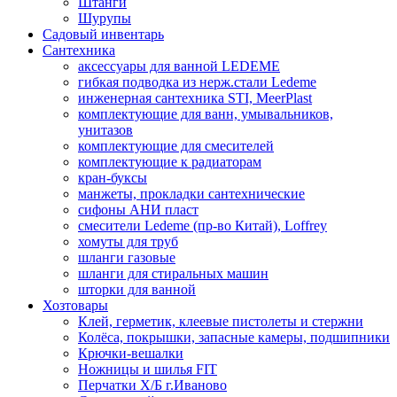
Штанги
Шурупы
Садовый инвентарь
Сантехника
аксессуары для ванной LEDEME
гибкая подводка из нерж.стали Ledeme
инженерная сантехника STI, MeerPlast
комплектующие для ванн, умывальников,
унитазов
комплектующие для смесителей
комплектующие к радиаторам
кран-буксы
манжеты, прокладки сантехнические
сифоны АНИ пласт
смесители Ledeme (пр-во Китай), Loffrey
хомуты для труб
шланги газовые
шланги для стиральных машин
шторки для ванной
Хозтовары
Клей, герметик, клеевые пистолеты и стержни
Колёса, покрышки, запасные камеры, подшипники
Крючки-вешалки
Ножницы и шилья FIT
Перчатки Х/Б г.Иваново