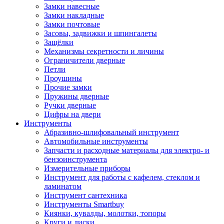
Замки навесные
Замки накладные
Замки почтовые
Засовы, задвижки и шпингалеты
Защёлки
Механизмы секретности и личины
Ограничители дверные
Петли
Проушины
Прочие замки
Пружины дверные
Ручки дверные
Цифры на двери
Инструменты
Абразивно-шлифовальный инструмент
Автомобильные инструменты
Запчасти и расходные материалы для электро- и
бензоинструмента
Измерительные приборы
Инструмент для работы с кафелем, стеклом и
ламинатом
Инструмент сантехника
Инструменты Smartbuy
Киянки, кувалды, молотки, топоры
Круги и диски