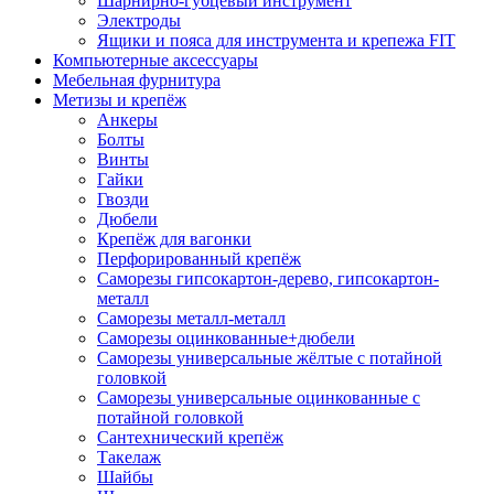
Шарнирно-губцевый инструмент
Электроды
Ящики и пояса для инструмента и крепежа FIT
Компьютерные аксессуары
Мебельная фурнитура
Метизы и крепёж
Анкеры
Болты
Винты
Гайки
Гвозди
Дюбели
Крепёж для вагонки
Перфорированный крепёж
Саморезы гипсокартон-дерево, гипсокартон-
металл
Саморезы металл-металл
Саморезы оцинкованные+дюбели
Саморезы универсальные жёлтые с потайной
головкой
Саморезы универсальные оцинкованные с
потайной головкой
Сантехнический крепёж
Такелаж
Шайбы