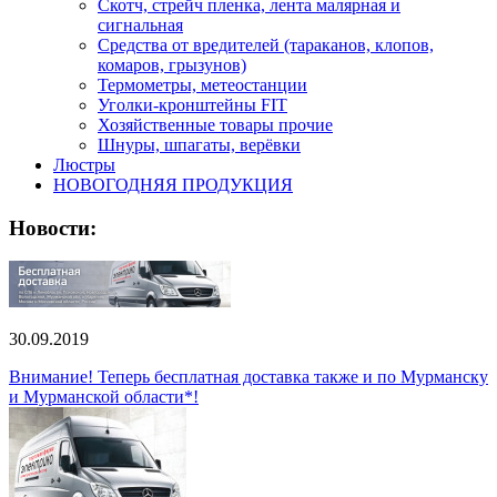
Скотч, стрейч пленка, лента малярная и
сигнальная
Средства от вредителей (тараканов, клопов,
комаров, грызунов)
Термометры, метеостанции
Уголки-кронштейны FIT
Хозяйственные товары прочие
Шнуры, шпагаты, верёвки
Люстры
НОВОГОДНЯЯ ПРОДУКЦИЯ
Новости:
30.09.2019
Внимание! Теперь бесплатная доставка также и по Мурманску
и Мурманской области*!