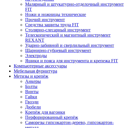
Малярный и штукатурно-отделочный инструмент
FIT
Ножи и ножницы технические
Прочий инструмент
Средства защиты труда FIT
Столярно-слесарный инструмент
Телескопический и магнитный инструмент
REXANT
Ударно-забивной и сверлильный инструмент
Шарнирно-губцевый инструмент
Электроды
Ящики и пояса для инструмента и крепежа FIT
Компьютерные аксессуары
Мебельная фурнитура
Метизы и крепёж
Анкеры
Болты
Винты
Гайки
Гвозди
Дюбели
Крепёж для вагонки
Перфорированный крепёж
Саморезы гипсокартон-дерево, гипсокартон-
металл