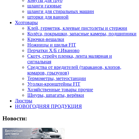
хомуты для труб
шланги газовые
шланги для стиральных машин
шторки для ванной
Хозтовары
Клей, герметик, клеевые пистолеты и стержни
Колёса, покрышки, запасные камеры, подшипники
Крючки-вешалки
Ножницы и шилья FIT
Перчатки Х/Б г.Иваново
Скотч, стрейч пленка, лента малярная и
сигнальная
Средства от вредителей (тараканов, клопов,
комаров, грызунов)
Термометры, метеостанции
Уголки-кронштейны FIT
Хозяйственные товары прочие
Шнуры, шпагаты, верёвки
Люстры
НОВОГОДНЯЯ ПРОДУКЦИЯ
Новости: