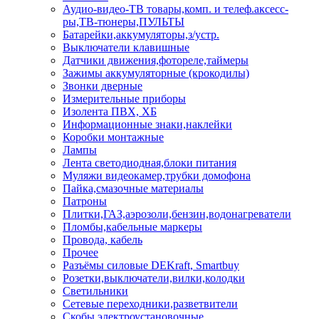
Аудио-видео-ТВ товары,комп. и телеф.аксесс-
ры,ТВ-тюнеры,ПУЛЬТЫ
Батарейки,аккумуляторы,з/устр.
Выключатели клавишные
Датчики движения,фотореле,таймеры
Зажимы аккумуляторные (крокодилы)
Звонки дверные
Измерительные приборы
Изолента ПВХ, ХБ
Информационные знаки,наклейки
Коробки монтажные
Лампы
Лента светодиодная,блоки питания
Муляжи видеокамер,трубки домофона
Пайка,смазочные материалы
Патроны
Плитки,ГАЗ,аэрозоли,бензин,водонагреватели
Пломбы,кабельные маркеры
Провода, кабель
Прочее
Разъёмы силовые DEKraft, Smartbuy
Розетки,выключатели,вилки,колодки
Светильники
Сетевые переходники,разветвители
Скобы электроустановочные