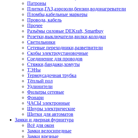
Патроны
Плитки,ГАЗ,аэрозоли,бензин,водонагреватели
Пломбы,кабельные маркеры
Провода, кабель
Прочее
Разъёмы силовые DEKraft, Smartbuy
Розетки,выключатели,вилки,колодки
Светильники
Сетевые переходники,разветвители
Скобы электроустановочные
Соединение для проводов
Стяжки,бандажи,хомуты
ТЭНы
Термоусадочная трубка
Тёплый пол
Удлинители
Фильтры сетевые
Фонари
ЧАСЫ электронные
Шнуры электрические
Щитки для автоматов
Замки и дверная фурнитура
Всё для окон
Замки велосипедные
Замки врезные