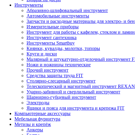
Инструменты
Абразивно-шлифовальный инструмент
Автомобильные инструменты
Запчасти и расходные материалы для электро- и бе
Измерительные приборы
Инструмент для работы с кафелем, стеклом и лами
Инструмент сантехника
Инструменты Smartbuy
Киянки, кувалды, молотки, топоры
Круги и диски
Малярный и штукатурно-отделочный инструмент F
Ножи и ножницы технические
Прочий инструмент
Средства защиты труда FIT
Столярно-слесарный инструмент
Телескопический и магнитный инструмент REXA
Ударно-забивной и сверлильный инструмент
Шарнирно-губцевый инструмент
Электроды
Ящики и пояса для инструмента и крепежа FIT
Компьютерные аксессуары
Мебельная фурнитура
Метизы и крепёж
Анкеры