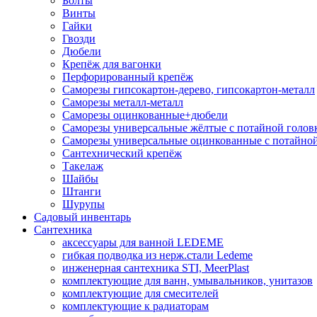
Болты
Винты
Гайки
Гвозди
Дюбели
Крепёж для вагонки
Перфорированный крепёж
Саморезы гипсокартон-дерево, гипсокартон-металл
Саморезы металл-металл
Саморезы оцинкованные+дюбели
Саморезы универсальные жёлтые с потайной голов
Саморезы универсальные оцинкованные с потайной
Сантехнический крепёж
Такелаж
Шайбы
Штанги
Шурупы
Садовый инвентарь
Сантехника
аксессуары для ванной LEDEME
гибкая подводка из нерж.стали Ledeme
инженерная сантехника STI, MeerPlast
комплектующие для ванн, умывальников, унитазов
комплектующие для смесителей
комплектующие к радиаторам