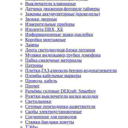
Выключатели клавишные
Датчики движения,фотореле,таймеры
Зажимы аккумуляторные (крокодилы)
Звонки дверные
Измерительные приборы
Изолента ПВХ, ХБ
Информационные знаки,наклейки
Коробки монтажные
Лампы
Лента светодиодная,блоки питания
Муляжи видеокамер,трубки домофона
Пайка,смазочные материалы
Патроны
Плитки,ГАЗ,аэрозоли,бензин,водонагреватели
Пломбы,кабельные маркеры
Провода, кабель
Прочее
Разъёмы силовые DEKraft, Smartbuy
Розетки,выключатели,вилки,колодки
Светильники
Сетевые переходники,разветвители
Скобы электроустановочные
Соединение для проводов
Стяжки,бандажи,хомуты
ТЭНы