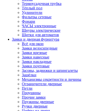
Термоусадочная трубка
Тёплый пол
Удлинители
Фильтры сетевые
Фонари
ЧАСЫ электронные
Шнуры электрические
Щитки для автоматов
Замки и дверная фурнитура
Всё для окон
Замки велосипедные
Замки врезные
Замки навесные
Замки накладные
Замки почтовые
Засовы, задвижки и шпингалеты
Защёлки
Механизмы секретности и личины
Ограничители дверные
Петли
Проушины
Прочие замки
Пружины дверные
Ручки дверные
Цифры на двери