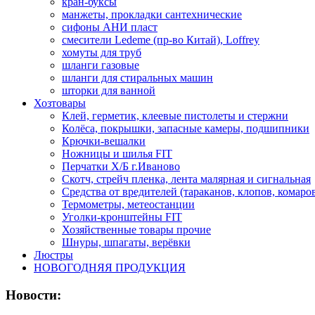
кран-буксы
манжеты, прокладки сантехнические
сифоны АНИ пласт
смесители Ledeme (пр-во Китай), Loffrey
хомуты для труб
шланги газовые
шланги для стиральных машин
шторки для ванной
Хозтовары
Клей, герметик, клеевые пистолеты и стержни
Колёса, покрышки, запасные камеры, подшипники
Крючки-вешалки
Ножницы и шилья FIT
Перчатки Х/Б г.Иваново
Скотч, стрейч пленка, лента малярная и сигнальная
Средства от вредителей (тараканов, клопов, комаро
Термометры, метеостанции
Уголки-кронштейны FIT
Хозяйственные товары прочие
Шнуры, шпагаты, верёвки
Люстры
НОВОГОДНЯЯ ПРОДУКЦИЯ
Новости: