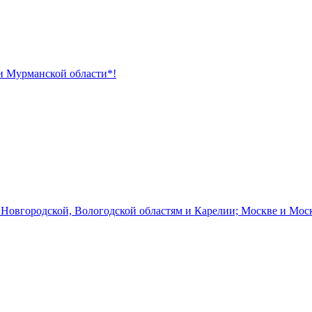
 и Мурманской области*!
 Новгородской, Вологодской областям и Карелии; Москве и Мос