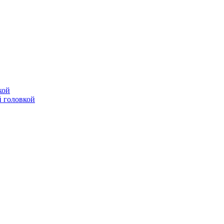
кой
 головкой