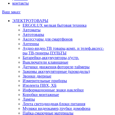
контакты
Ваш заказ:
ЭЛЕКТРОТОВАРЫ
ERGOLUX мелкая бытовая техника
Автоматы
Автотовары
Аксессуары для смартфонов
Антенны
Аудио-видео-ТВ товары,комп. и телеф.аксесс-
ры,ТВ-тюнеры,ПУЛЬТЫ
Батарейки,аккумуляторы,з/устр.
Выключатели клавишные
Датчики движения,фотореле,таймеры
Зажимы аккумуляторные (крокодилы)
Звонки дверные
Измерительные приборы
Изолента ПВХ, ХБ
Информационные знаки,наклейки
Коробки монтажные
Лампы
Лента светодиодная,блоки питания
Муляжи видеокамер,трубки домофона
Пайка,смазочные материалы