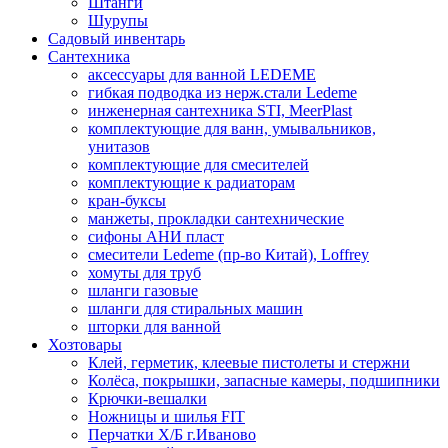
Штанги
Шурупы
Садовый инвентарь
Сантехника
аксессуары для ванной LEDEME
гибкая подводка из нерж.стали Ledeme
инженерная сантехника STI, MeerPlast
комплектующие для ванн, умывальников,
унитазов
комплектующие для смесителей
комплектующие к радиаторам
кран-буксы
манжеты, прокладки сантехнические
сифоны АНИ пласт
смесители Ledeme (пр-во Китай), Loffrey
хомуты для труб
шланги газовые
шланги для стиральных машин
шторки для ванной
Хозтовары
Клей, герметик, клеевые пистолеты и стержни
Колёса, покрышки, запасные камеры, подшипники
Крючки-вешалки
Ножницы и шилья FIT
Перчатки Х/Б г.Иваново