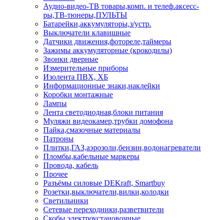
Аудио-видео-ТВ товары,комп. и телеф.аксесс-
ры,ТВ-тюнеры,ПУЛЬТЫ
Батарейки,аккумуляторы,з/устр.
Выключатели клавишные
Датчики движения,фотореле,таймеры
Зажимы аккумуляторные (крокодилы)
Звонки дверные
Измерительные приборы
Изолента ПВХ, ХБ
Информационные знаки,наклейки
Коробки монтажные
Лампы
Лента светодиодная,блоки питания
Муляжи видеокамер,трубки домофона
Пайка,смазочные материалы
Патроны
Плитки,ГАЗ,аэрозоли,бензин,водонагреватели
Пломбы,кабельные маркеры
Провода, кабель
Прочее
Разъёмы силовые DEKraft, Smartbuy
Розетки,выключатели,вилки,колодки
Светильники
Сетевые переходники,разветвители
Скобы электроустановочные