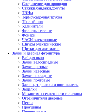
Соединение для проводов
Стяжки,бандажи,хомуты
ТЭНы
Термоусадочная трубка
Тёплый пол
Удлинители
Фильтры сетевые
Фонари
ЧАСЫ электронные
Шнуры электрические
Щитки для автоматов
Замки и дверная фурнитура
Всё для окон
Замки велосипедные
Замки врезные
Замки навесные
Замки накладные
Замки почтовые
Засовы, задвижки и шпингалеты
Защёлки
Механизмы секретности и личины
Ограничители дверные
Петли
Проушины
Прочие замки