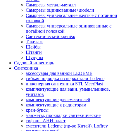
Саморезы металл-металл
Саморезы оцинкованные+дюбели
Саморезы универсальные жёлтые с потайной
головкой
Саморезы универсальные оцинкованные с
потайной головкой
Сантехнический крепёж
Такелаж
Шайбы
Штанги
Шурупы
Садовый инвентарь
Сантехника
аксессуары для ванной LEDEME
гибкая подводка из нерж.стали Ledeme
инженерная сантехника STI, MeerPlast
комплектующие для ванн, умывальников,
унитазов
комплектующие для смесителей
комплектующие к радиаторам
кран-буксы
манжеты, прокладки сантехнические
сифоны АНИ пласт
смесители Ledeme (пр-во Китай), Loffrey