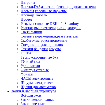
Патроны
Плитки,ГАЗ,аэрозоли,бензин,водонагреватели
Пломбы,кабельные маркеры
Провода, кабель
Прочее
Разъёмы силовые DEKraft, Smartbuy
Розетки,выключатели,вилки,колодки
Светильники
Сетевые переходники,разветвители
Скобы электроустановочные
Соединение для проводов
Стяжки,бандажи,хомуты
ТЭНы
Термоусадочная трубка
Тёплый пол
Удлинители
Фильтры сетевые
Фонари
ЧАСЫ электронные
Шнуры электрические
Щитки для автоматов
Замки и дверная фурнитура
Всё для окон
Замки велосипедные
Замки врезные