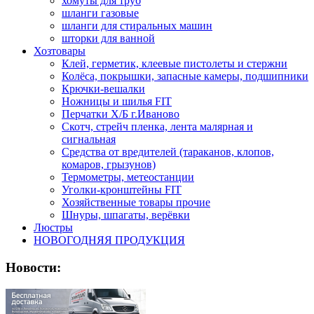
хомуты для труб
шланги газовые
шланги для стиральных машин
шторки для ванной
Хозтовары
Клей, герметик, клеевые пистолеты и стержни
Колёса, покрышки, запасные камеры, подшипники
Крючки-вешалки
Ножницы и шилья FIT
Перчатки Х/Б г.Иваново
Скотч, стрейч пленка, лента малярная и
сигнальная
Средства от вредителей (тараканов, клопов,
комаров, грызунов)
Термометры, метеостанции
Уголки-кронштейны FIT
Хозяйственные товары прочие
Шнуры, шпагаты, верёвки
Люстры
НОВОГОДНЯЯ ПРОДУКЦИЯ
Новости: