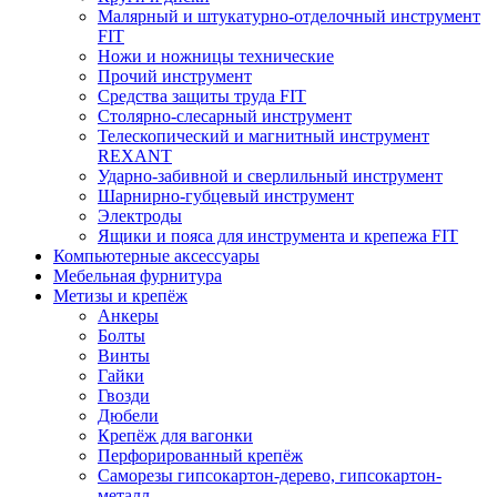
Малярный и штукатурно-отделочный инструмент
FIT
Ножи и ножницы технические
Прочий инструмент
Средства защиты труда FIT
Столярно-слесарный инструмент
Телескопический и магнитный инструмент
REXANT
Ударно-забивной и сверлильный инструмент
Шарнирно-губцевый инструмент
Электроды
Ящики и пояса для инструмента и крепежа FIT
Компьютерные аксессуары
Мебельная фурнитура
Метизы и крепёж
Анкеры
Болты
Винты
Гайки
Гвозди
Дюбели
Крепёж для вагонки
Перфорированный крепёж
Саморезы гипсокартон-дерево, гипсокартон-
металл