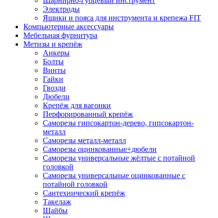
Шарнирно-губцевый инструмент
Электроды
Ящики и пояса для инструмента и крепежа FIT
Компьютерные аксессуары
Мебельная фурнитура
Метизы и крепёж
Анкеры
Болты
Винты
Гайки
Гвозди
Дюбели
Крепёж для вагонки
Перфорированный крепёж
Саморезы гипсокартон-дерево, гипсокартон-
металл
Саморезы металл-металл
Саморезы оцинкованные+дюбели
Саморезы универсальные жёлтые с потайной
головкой
Саморезы универсальные оцинкованные с
потайной головкой
Сантехнический крепёж
Такелаж
Шайбы