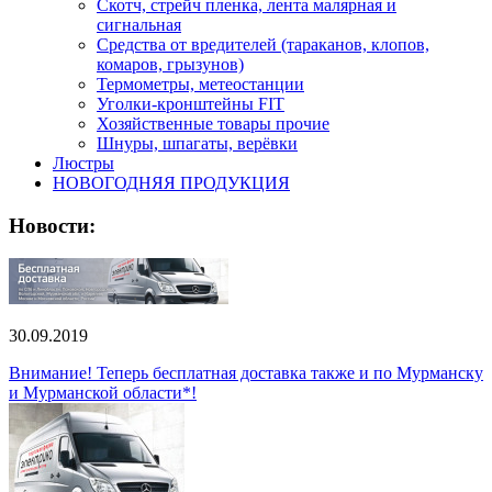
Скотч, стрейч пленка, лента малярная и
сигнальная
Средства от вредителей (тараканов, клопов,
комаров, грызунов)
Термометры, метеостанции
Уголки-кронштейны FIT
Хозяйственные товары прочие
Шнуры, шпагаты, верёвки
Люстры
НОВОГОДНЯЯ ПРОДУКЦИЯ
Новости:
30.09.2019
Внимание! Теперь бесплатная доставка также и по Мурманску
и Мурманской области*!