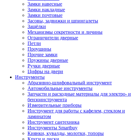
Замки навесные
Замки накладные
Замки почтовые
Засовы, задвижки и шпингалеты
Защёлки
Механизмы секретности и личины
Ограничители дверные
Петли
Проушины
Прочие замки
Пружины дверные
Ручки дверные
Цифры на двери
Инструменты
Абразивно-шлифовальный инструмент
Автомобильные инструменты
Запчасти и расходные материалы для электро- и
бензоинструмента
Измерительные приборы
Инструмент для работы с кафелем, стеклом и
ламинатом
Инструмент сантехника
Инструменты Smartbuy
Киянки, кувалды, молотки, топоры
Круги и диски