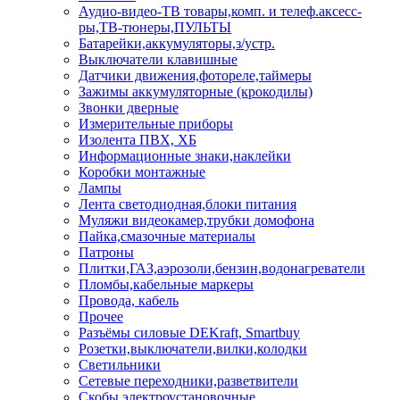
Аудио-видео-ТВ товары,комп. и телеф.аксесс-
ры,ТВ-тюнеры,ПУЛЬТЫ
Батарейки,аккумуляторы,з/устр.
Выключатели клавишные
Датчики движения,фотореле,таймеры
Зажимы аккумуляторные (крокодилы)
Звонки дверные
Измерительные приборы
Изолента ПВХ, ХБ
Информационные знаки,наклейки
Коробки монтажные
Лампы
Лента светодиодная,блоки питания
Муляжи видеокамер,трубки домофона
Пайка,смазочные материалы
Патроны
Плитки,ГАЗ,аэрозоли,бензин,водонагреватели
Пломбы,кабельные маркеры
Провода, кабель
Прочее
Разъёмы силовые DEKraft, Smartbuy
Розетки,выключатели,вилки,колодки
Светильники
Сетевые переходники,разветвители
Скобы электроустановочные