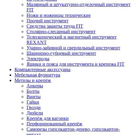
Малярный и штукатурно-отделочный инструмент
FIT
Ножи и ножницы технические
Прочий инструмент
Средства защиты труда FIT
Столярно-слесарный инструмент
Телескопический и магнитный инструмент
REXANT
Ударно-забивной и сверлильный инструмент
Шарнирно-губцевый инструмент
Электроды
Ящики и пояса для инструмента и крепежа FIT
Компьютерные аксессуары
Мебельная фурнитура
Метизы и крепёж
Анкеры
Болты
Винты
Гайки
Гвозди
Дюбели
Крепёж для вагонки
Перфорированный крепёж
Саморезы гипсокартон-дерево, гипсокартон-
металл