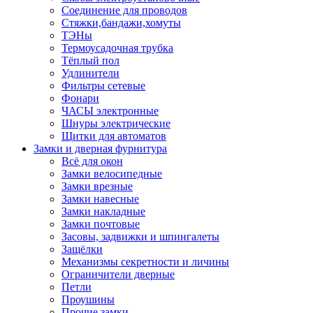
Соединение для проводов
Стяжки,бандажи,хомуты
ТЭНы
Термоусадочная трубка
Тёплый пол
Удлинители
Фильтры сетевые
Фонари
ЧАСЫ электронные
Шнуры электрические
Щитки для автоматов
Замки и дверная фурнитура
Всё для окон
Замки велосипедные
Замки врезные
Замки навесные
Замки накладные
Замки почтовые
Засовы, задвижки и шпингалеты
Защёлки
Механизмы секретности и личины
Ограничители дверные
Петли
Проушины
Прочие замки