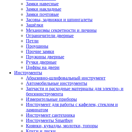
Замки навесные
Замки накладные
Замки почтовые
Засовы, задвижки и шпингалеты
Защёлки
Механизмы секретности и личины
Ограничители дверные
Петли
Проушины
Прочие замки
Пружины дверные
Ручки дверные
Цифры на двери
Инструменты
Абразивно-шлифовальный инструмент
Автомобильные инструменты
Запчасти и расходные материалы для электро- и
бензоинструмента
Измерительные приборы
Инструмент для работы с кафелем, стеклом и
ламинатом
Инструмент сантехника
Инструменты Smartbuy
Киянки, кувалды, молотки, топоры
Круги и диски