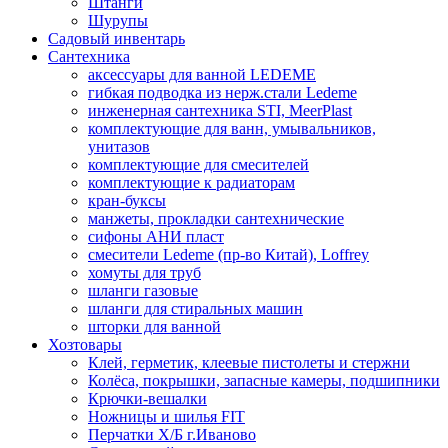
Штанги
Шурупы
Садовый инвентарь
Сантехника
аксессуары для ванной LEDEME
гибкая подводка из нерж.стали Ledeme
инженерная сантехника STI, MeerPlast
комплектующие для ванн, умывальников,
унитазов
комплектующие для смесителей
комплектующие к радиаторам
кран-буксы
манжеты, прокладки сантехнические
сифоны АНИ пласт
смесители Ledeme (пр-во Китай), Loffrey
хомуты для труб
шланги газовые
шланги для стиральных машин
шторки для ванной
Хозтовары
Клей, герметик, клеевые пистолеты и стержни
Колёса, покрышки, запасные камеры, подшипники
Крючки-вешалки
Ножницы и шилья FIT
Перчатки Х/Б г.Иваново