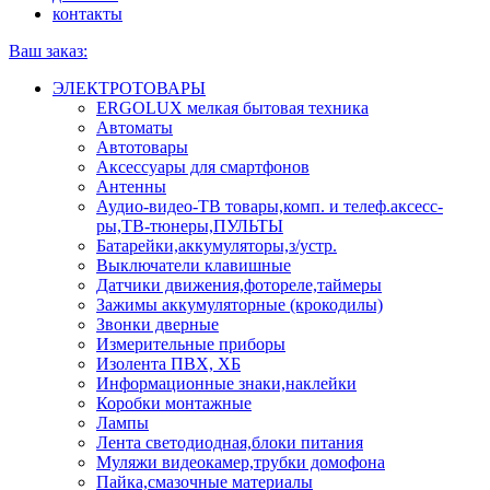
контакты
Ваш заказ:
ЭЛЕКТРОТОВАРЫ
ERGOLUX мелкая бытовая техника
Автоматы
Автотовары
Аксессуары для смартфонов
Антенны
Аудио-видео-ТВ товары,комп. и телеф.аксесс-
ры,ТВ-тюнеры,ПУЛЬТЫ
Батарейки,аккумуляторы,з/устр.
Выключатели клавишные
Датчики движения,фотореле,таймеры
Зажимы аккумуляторные (крокодилы)
Звонки дверные
Измерительные приборы
Изолента ПВХ, ХБ
Информационные знаки,наклейки
Коробки монтажные
Лампы
Лента светодиодная,блоки питания
Муляжи видеокамер,трубки домофона
Пайка,смазочные материалы