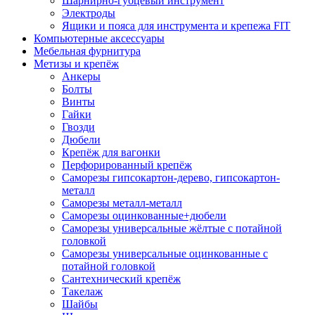
Шарнирно-губцевый инструмент
Электроды
Ящики и пояса для инструмента и крепежа FIT
Компьютерные аксессуары
Мебельная фурнитура
Метизы и крепёж
Анкеры
Болты
Винты
Гайки
Гвозди
Дюбели
Крепёж для вагонки
Перфорированный крепёж
Саморезы гипсокартон-дерево, гипсокартон-
металл
Саморезы металл-металл
Саморезы оцинкованные+дюбели
Саморезы универсальные жёлтые с потайной
головкой
Саморезы универсальные оцинкованные с
потайной головкой
Сантехнический крепёж
Такелаж
Шайбы