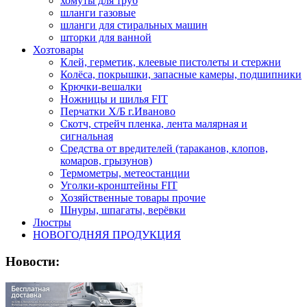
хомуты для труб
шланги газовые
шланги для стиральных машин
шторки для ванной
Хозтовары
Клей, герметик, клеевые пистолеты и стержни
Колёса, покрышки, запасные камеры, подшипники
Крючки-вешалки
Ножницы и шилья FIT
Перчатки Х/Б г.Иваново
Скотч, стрейч пленка, лента малярная и
сигнальная
Средства от вредителей (тараканов, клопов,
комаров, грызунов)
Термометры, метеостанции
Уголки-кронштейны FIT
Хозяйственные товары прочие
Шнуры, шпагаты, верёвки
Люстры
НОВОГОДНЯЯ ПРОДУКЦИЯ
Новости: