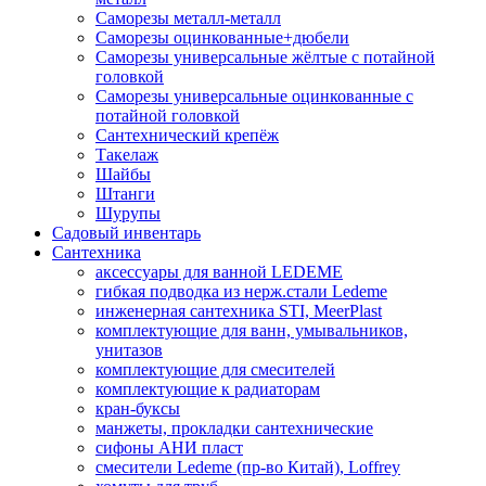
Саморезы металл-металл
Саморезы оцинкованные+дюбели
Саморезы универсальные жёлтые с потайной
головкой
Саморезы универсальные оцинкованные с
потайной головкой
Сантехнический крепёж
Такелаж
Шайбы
Штанги
Шурупы
Садовый инвентарь
Сантехника
аксессуары для ванной LEDEME
гибкая подводка из нерж.стали Ledeme
инженерная сантехника STI, MeerPlast
комплектующие для ванн, умывальников,
унитазов
комплектующие для смесителей
комплектующие к радиаторам
кран-буксы
манжеты, прокладки сантехнические
сифоны АНИ пласт
смесители Ledeme (пр-во Китай), Loffrey