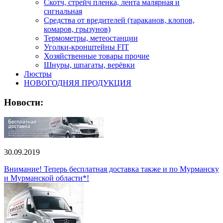
Скотч, стрейч пленка, лента малярная и
сигнальная
Средства от вредителей (тараканов, клопов,
комаров, грызунов)
Термометры, метеостанции
Уголки-кронштейны FIT
Хозяйственные товары прочие
Шнуры, шпагаты, верёвки
Люстры
НОВОГОДНЯЯ ПРОДУКЦИЯ
Новости:
30.09.2019
Внимание! Теперь бесплатная доставка также и по Мурманску
и Мурманской области*!