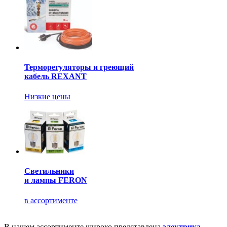
Терморегуляторы и греющий
кабель REXANT
Низкие цены
Светильники
и лампы FERON
в ассортименте
В нашем ассортименте широко представлена
электрика,