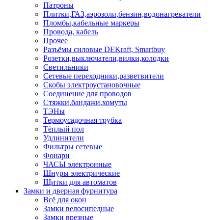
Патроны
Плитки,ГАЗ,аэрозоли,бензин,водонагреватели
Пломбы,кабельные маркеры
Провода, кабель
Прочее
Разъёмы силовые DEKraft, Smartbuy
Розетки,выключатели,вилки,колодки
Светильники
Сетевые переходники,разветвители
Скобы электроустановочные
Соединение для проводов
Стяжки,бандажи,хомуты
ТЭНы
Термоусадочная трубка
Тёплый пол
Удлинители
Фильтры сетевые
Фонари
ЧАСЫ электронные
Шнуры электрические
Щитки для автоматов
Замки и дверная фурнитура
Всё для окон
Замки велосипедные
Замки врезные