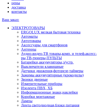
цены
доставка
контакты
Ваш заказ:
ЭЛЕКТРОТОВАРЫ
ERGOLUX мелкая бытовая техника
Автоматы
Автотовары
Аксессуары для смартфонов
Антенны
Аудио-видео-ТВ товары,комп. и телеф.аксесс-
ры,ТВ-тюнеры,ПУЛЬТЫ
Батарейки,аккумуляторы,з/устр.
Выключатели клавишные
Датчики движения,фотореле,таймеры
Зажимы аккумуляторные (крокодилы)
Звонки дверные
Измерительные приборы
Изолента ПВХ, ХБ
Информационные знаки,наклейки
Коробки монтажные
Лампы
Лента светодиодная,блоки питания