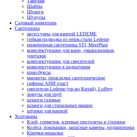
Такелаж
Шайбы
Штанги
Шурупы
Садовый инвентарь
Сантехника
аксессуары для ванной LEDEME
гибкая подводка из нерж.стали Ledeme
инженерная сантехника STI, MeerPlast
комплектующие для ванн, умывальников,
унитазов
комплектующие для смесителей
комплектующие к радиаторам
кран-буксы
манжеты, прокладки сантехнические
сифоны АНИ пласт
смесители Ledeme (пр-во Китай), Loffrey
хомуты для труб
шланги газовые
шланги для стиральных машин
шторки для ванной
Хозтовары
Клей, герметик, клеевые пистолеты и стержни
Колёса, покрышки, запасные камеры, подшипники
Крючки-вешалки