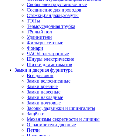
Скобы электроустановочные
Соединение для проводов
Стяжки,бандажи,хомуты
ТЭНы
Термоусадочная трубка
Тёплый пол
Удлинители
Фильтры сетевые
Фонари
ЧАСЫ электронные
Шнуры электрические
Щитки для автоматов
Замки и дверная фурнитура
Всё для окон
Замки велосипедные
Замки врезные
Замки навесные
Замки накладные
Замки почтовые
Засовы, задвижки и шпингалеты
Защёлки
Механизмы секретности и личины
Ограничители дверные
Петли
Проушины