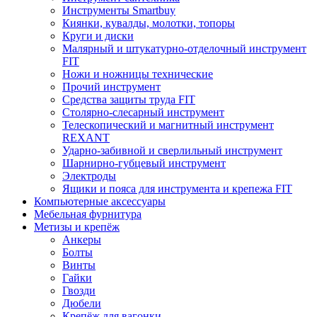
Инструменты Smartbuy
Киянки, кувалды, молотки, топоры
Круги и диски
Малярный и штукатурно-отделочный инструмент
FIT
Ножи и ножницы технические
Прочий инструмент
Средства защиты труда FIT
Столярно-слесарный инструмент
Телескопический и магнитный инструмент
REXANT
Ударно-забивной и сверлильный инструмент
Шарнирно-губцевый инструмент
Электроды
Ящики и пояса для инструмента и крепежа FIT
Компьютерные аксессуары
Мебельная фурнитура
Метизы и крепёж
Анкеры
Болты
Винты
Гайки
Гвозди
Дюбели
Крепёж для вагонки