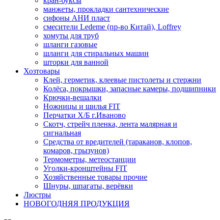
кран-буксы
манжеты, прокладки сантехнические
сифоны АНИ пласт
смесители Ledeme (пр-во Китай), Loffrey
хомуты для труб
шланги газовые
шланги для стиральных машин
шторки для ванной
Хозтовары
Клей, герметик, клеевые пистолеты и стержни
Колёса, покрышки, запасные камеры, подшипники
Крючки-вешалки
Ножницы и шилья FIT
Перчатки Х/Б г.Иваново
Скотч, стрейч пленка, лента малярная и
сигнальная
Средства от вредителей (тараканов, клопов,
комаров, грызунов)
Термометры, метеостанции
Уголки-кронштейны FIT
Хозяйственные товары прочие
Шнуры, шпагаты, верёвки
Люстры
НОВОГОДНЯЯ ПРОДУКЦИЯ