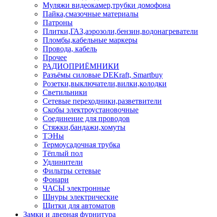
Муляжи видеокамер,трубки домофона
Пайка,смазочные материалы
Патроны
Плитки,ГАЗ,аэрозоли,бензин,водонагреватели
Пломбы,кабельные маркеры
Провода, кабель
Прочее
РАДИОПРИЁМНИКИ
Разъёмы силовые DEKraft, Smartbuy
Розетки,выключатели,вилки,колодки
Светильники
Сетевые переходники,разветвители
Скобы электроустановочные
Соединение для проводов
Стяжки,бандажи,хомуты
ТЭНы
Термоусадочная трубка
Тёплый пол
Удлинители
Фильтры сетевые
Фонари
ЧАСЫ электронные
Шнуры электрические
Щитки для автоматов
Замки и дверная фурнитура