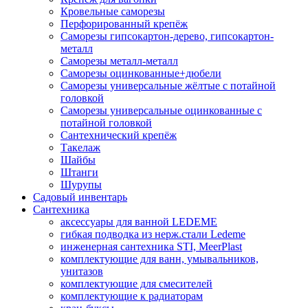
Кровельные саморезы
Перфорированный крепёж
Саморезы гипсокартон-дерево, гипсокартон-
металл
Саморезы металл-металл
Саморезы оцинкованные+дюбели
Саморезы универсальные жёлтые с потайной
головкой
Саморезы универсальные оцинкованные с
потайной головкой
Сантехнический крепёж
Такелаж
Шайбы
Штанги
Шурупы
Садовый инвентарь
Сантехника
аксессуары для ванной LEDEME
гибкая подводка из нерж.стали Ledeme
инженерная сантехника STI, MeerPlast
комплектующие для ванн, умывальников,
унитазов
комплектующие для смесителей
комплектующие к радиаторам