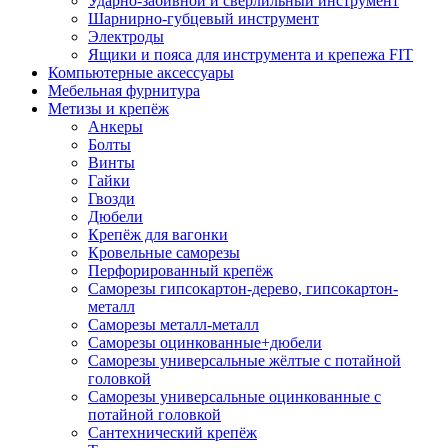
Ударно-забивной и сверлильный инструмент
Шарнирно-губцевый инструмент
Электроды
Ящики и пояса для инструмента и крепежа FIT
Компьютерные аксессуары
Мебельная фурнитура
Метизы и крепёж
Анкеры
Болты
Винты
Гайки
Гвозди
Дюбели
Крепёж для вагонки
Кровельные саморезы
Перфорированный крепёж
Саморезы гипсокартон-дерево, гипсокартон-
металл
Саморезы металл-металл
Саморезы оцинкованные+дюбели
Саморезы универсальные жёлтые с потайной
головкой
Саморезы универсальные оцинкованные с
потайной головкой
Сантехнический крепёж