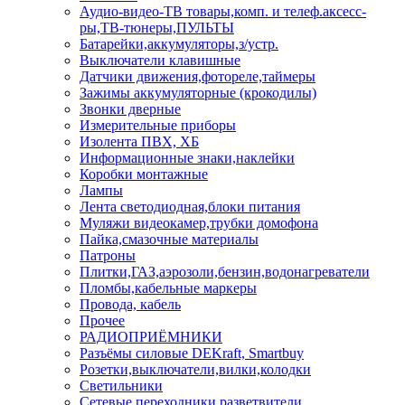
Аудио-видео-ТВ товары,комп. и телеф.аксесс-
ры,ТВ-тюнеры,ПУЛЬТЫ
Батарейки,аккумуляторы,з/устр.
Выключатели клавишные
Датчики движения,фотореле,таймеры
Зажимы аккумуляторные (крокодилы)
Звонки дверные
Измерительные приборы
Изолента ПВХ, ХБ
Информационные знаки,наклейки
Коробки монтажные
Лампы
Лента светодиодная,блоки питания
Муляжи видеокамер,трубки домофона
Пайка,смазочные материалы
Патроны
Плитки,ГАЗ,аэрозоли,бензин,водонагреватели
Пломбы,кабельные маркеры
Провода, кабель
Прочее
РАДИОПРИЁМНИКИ
Разъёмы силовые DEKraft, Smartbuy
Розетки,выключатели,вилки,колодки
Светильники
Сетевые переходники,разветвители