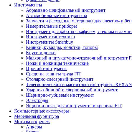
Инструменты
Абразивно-шлифовальный инструмент
Автомобильные инструменты
Запчасти и расходные материалы для электро- и бе
Измерительные приборы
Инструмент для работы с кафелем, стеклом и лами
Инструмент сантехника
Инструменты Smartbuy
Киянки, кувалды, молотки, топоры
Круги и диски
Малярный и штукатурно-отделочный инструмент F
Ножи и ножницы технические
Прочий инструмент
Средства защиты труда FIT
Столярно-слесарный инструмент
Телескопический и магнитный инструмент REXA
Ударно-забивной и сверлильный инструмент
Шарнирно-губцевый инструмент
Электроды
Ящики и пояса для инструмента и крепежа FIT
Компьютерные аксессуары
Мебельная фурнитура
Метизы и крепёж
Анкеры