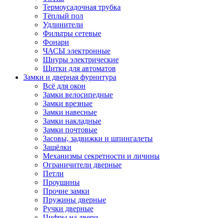
Термоусадочная трубка
Тёплый пол
Удлинители
Фильтры сетевые
Фонари
ЧАСЫ электронные
Шнуры электрические
Щитки для автоматов
Замки и дверная фурнитура
Всё для окон
Замки велосипедные
Замки врезные
Замки навесные
Замки накладные
Замки почтовые
Засовы, задвижки и шпингалеты
Защёлки
Механизмы секретности и личины
Ограничители дверные
Петли
Проушины
Прочие замки
Пружины дверные
Ручки дверные
Цифры на двери