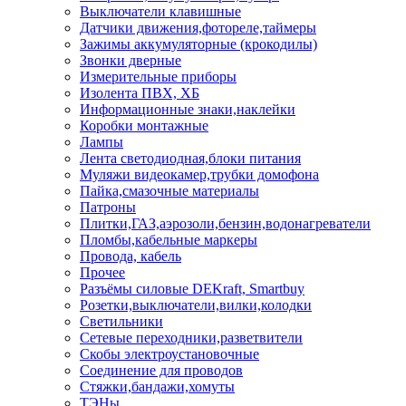
Выключатели клавишные
Датчики движения,фотореле,таймеры
Зажимы аккумуляторные (крокодилы)
Звонки дверные
Измерительные приборы
Изолента ПВХ, ХБ
Информационные знаки,наклейки
Коробки монтажные
Лампы
Лента светодиодная,блоки питания
Муляжи видеокамер,трубки домофона
Пайка,смазочные материалы
Патроны
Плитки,ГАЗ,аэрозоли,бензин,водонагреватели
Пломбы,кабельные маркеры
Провода, кабель
Прочее
Разъёмы силовые DEKraft, Smartbuy
Розетки,выключатели,вилки,колодки
Светильники
Сетевые переходники,разветвители
Скобы электроустановочные
Соединение для проводов
Стяжки,бандажи,хомуты
ТЭНы