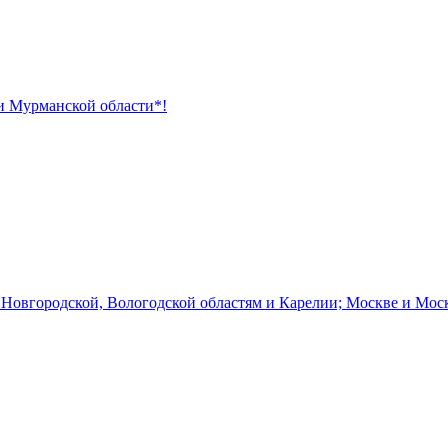
 и Мурманской области*!
 Новгородской, Вологодской областям и Карелии; Москве и Мос