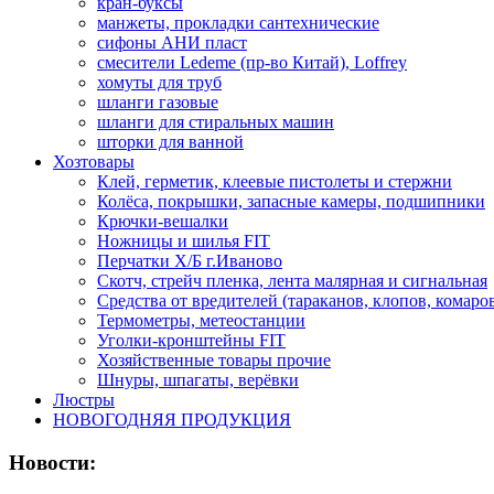
кран-буксы
манжеты, прокладки сантехнические
сифоны АНИ пласт
смесители Ledeme (пр-во Китай), Loffrey
хомуты для труб
шланги газовые
шланги для стиральных машин
шторки для ванной
Хозтовары
Клей, герметик, клеевые пистолеты и стержни
Колёса, покрышки, запасные камеры, подшипники
Крючки-вешалки
Ножницы и шилья FIT
Перчатки Х/Б г.Иваново
Скотч, стрейч пленка, лента малярная и сигнальная
Средства от вредителей (тараканов, клопов, комаро
Термометры, метеостанции
Уголки-кронштейны FIT
Хозяйственные товары прочие
Шнуры, шпагаты, верёвки
Люстры
НОВОГОДНЯЯ ПРОДУКЦИЯ
Новости: