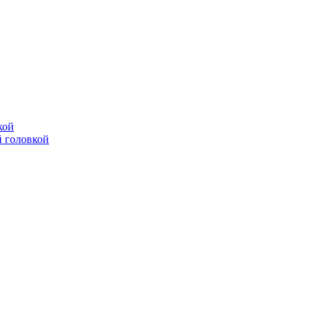
кой
 головкой