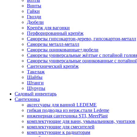
Болты
Винты
Гайки
Гвозди
Дюбели
Крепёж для вагонки
Перфорированный крепёж
Саморезы гипсокартон-дерево, гипсокартон-металл
Саморезы металл-металл
Саморезы оцинкованные+дюбели
Саморезы универсальные жёлтые с потайной голов
Саморезы универсальные оцинкованные с потайной
Сантехнический крепёж
Такелаж
Шайбы
Штанги
Шурупы
Садовый инвентарь
Сантехника
аксессуары для ванной LEDEME
гибкая подводка из нерж.стали Ledeme
инженерная сантехника STI, MeerPlast
комплектующие для ванн, умывальников, унитазов
комплектующие для смесителей
комплектующие к радиаторам