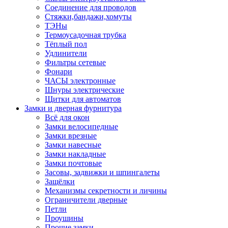
Соединение для проводов
Стяжки,бандажи,хомуты
ТЭНы
Термоусадочная трубка
Тёплый пол
Удлинители
Фильтры сетевые
Фонари
ЧАСЫ электронные
Шнуры электрические
Щитки для автоматов
Замки и дверная фурнитура
Всё для окон
Замки велосипедные
Замки врезные
Замки навесные
Замки накладные
Замки почтовые
Засовы, задвижки и шпингалеты
Защёлки
Механизмы секретности и личины
Ограничители дверные
Петли
Проушины
Прочие замки