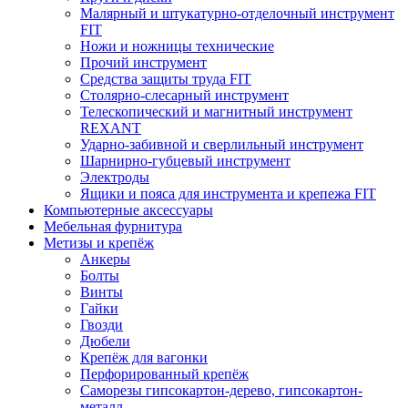
Малярный и штукатурно-отделочный инструмент
FIT
Ножи и ножницы технические
Прочий инструмент
Средства защиты труда FIT
Столярно-слесарный инструмент
Телескопический и магнитный инструмент
REXANT
Ударно-забивной и сверлильный инструмент
Шарнирно-губцевый инструмент
Электроды
Ящики и пояса для инструмента и крепежа FIT
Компьютерные аксессуары
Мебельная фурнитура
Метизы и крепёж
Анкеры
Болты
Винты
Гайки
Гвозди
Дюбели
Крепёж для вагонки
Перфорированный крепёж
Саморезы гипсокартон-дерево, гипсокартон-
металл