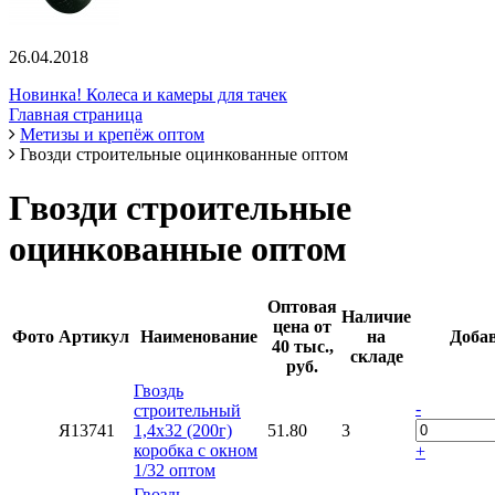
26.04.2018
Новинка! Колеса и камеры для тачек
Главная страница
Метизы и крепёж оптом
Гвозди строительные оцинкованные оптом
Гвозди строительные
оцинкованные оптом
Оптовая
Наличие
цена от
Фото
Артикул
Наименование
на
Добав
40 тыс.,
складе
руб.
Гвоздь
-
строительный
Я13741
1,4х32 (200г)
51.80
3
коробка с окном
+
1/32 оптом
Гвоздь