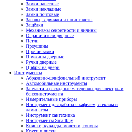
Замки навесные
Замки накладные
Замки почтовые
Засовы, задвижки и шпингалеты
Защёлки
Механизмы секретности и личины
Ограничители дверные
Петли
Проушины
Прочие замки
Пружины дверные
Ручки дверные
Цифры на двери
Инструменты
Абразивно-шлифовальный инструмент
Автомобильные инструменты
Запчасти и расходные материалы для электро- и
бензоинструмента
Измерительные приборы
Инструмент для работы с кафелем, стеклом и
ламинатом
Инструмент сантехника
Инструменты Smartbuy
Киянки, кувалды, молотки, топоры
Круги и диски