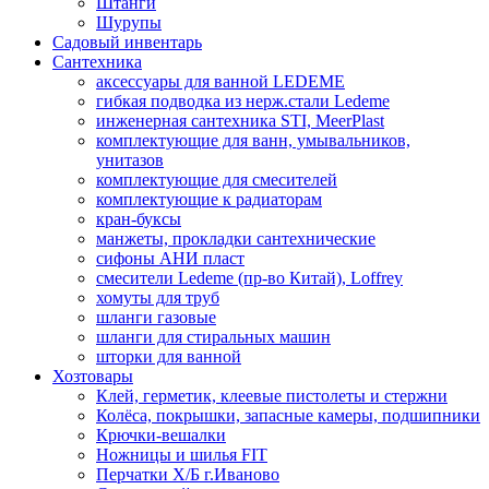
Штанги
Шурупы
Садовый инвентарь
Сантехника
аксессуары для ванной LEDEME
гибкая подводка из нерж.стали Ledeme
инженерная сантехника STI, MeerPlast
комплектующие для ванн, умывальников,
унитазов
комплектующие для смесителей
комплектующие к радиаторам
кран-буксы
манжеты, прокладки сантехнические
сифоны АНИ пласт
смесители Ledeme (пр-во Китай), Loffrey
хомуты для труб
шланги газовые
шланги для стиральных машин
шторки для ванной
Хозтовары
Клей, герметик, клеевые пистолеты и стержни
Колёса, покрышки, запасные камеры, подшипники
Крючки-вешалки
Ножницы и шилья FIT
Перчатки Х/Б г.Иваново