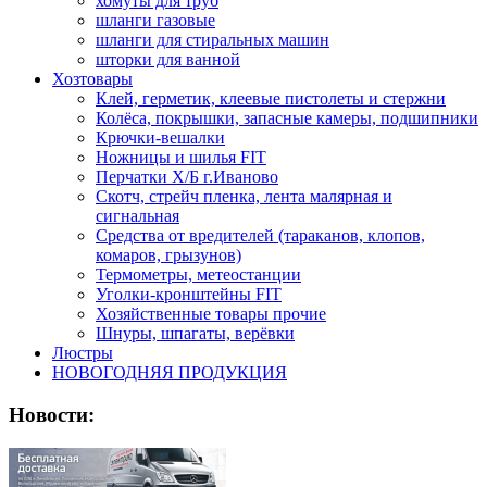
хомуты для труб
шланги газовые
шланги для стиральных машин
шторки для ванной
Хозтовары
Клей, герметик, клеевые пистолеты и стержни
Колёса, покрышки, запасные камеры, подшипники
Крючки-вешалки
Ножницы и шилья FIT
Перчатки Х/Б г.Иваново
Скотч, стрейч пленка, лента малярная и
сигнальная
Средства от вредителей (тараканов, клопов,
комаров, грызунов)
Термометры, метеостанции
Уголки-кронштейны FIT
Хозяйственные товары прочие
Шнуры, шпагаты, верёвки
Люстры
НОВОГОДНЯЯ ПРОДУКЦИЯ
Новости: