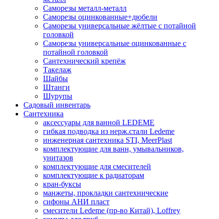
Саморезы металл-металл
Саморезы оцинкованные+дюбели
Саморезы универсальные жёлтые с потайной
головкой
Саморезы универсальные оцинкованные с
потайной головкой
Сантехнический крепёж
Такелаж
Шайбы
Штанги
Шурупы
Садовый инвентарь
Сантехника
аксессуары для ванной LEDEME
гибкая подводка из нерж.стали Ledeme
инженерная сантехника STI, MeerPlast
комплектующие для ванн, умывальников,
унитазов
комплектующие для смесителей
комплектующие к радиаторам
кран-буксы
манжеты, прокладки сантехнические
сифоны АНИ пласт
смесители Ledeme (пр-во Китай), Loffrey