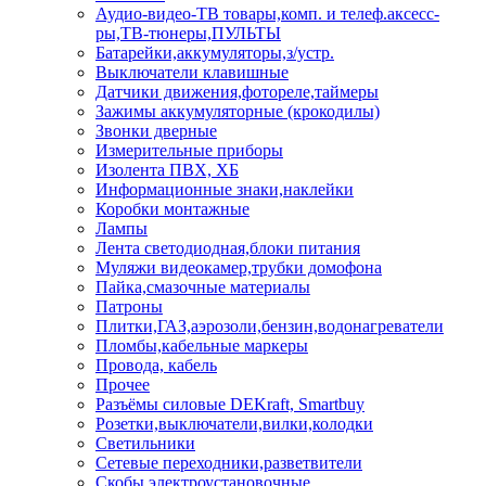
Аудио-видео-ТВ товары,комп. и телеф.аксесс-
ры,ТВ-тюнеры,ПУЛЬТЫ
Батарейки,аккумуляторы,з/устр.
Выключатели клавишные
Датчики движения,фотореле,таймеры
Зажимы аккумуляторные (крокодилы)
Звонки дверные
Измерительные приборы
Изолента ПВХ, ХБ
Информационные знаки,наклейки
Коробки монтажные
Лампы
Лента светодиодная,блоки питания
Муляжи видеокамер,трубки домофона
Пайка,смазочные материалы
Патроны
Плитки,ГАЗ,аэрозоли,бензин,водонагреватели
Пломбы,кабельные маркеры
Провода, кабель
Прочее
Разъёмы силовые DEKraft, Smartbuy
Розетки,выключатели,вилки,колодки
Светильники
Сетевые переходники,разветвители
Скобы электроустановочные