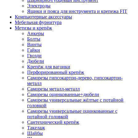
Шарнирно-губцевый инструмент
Электроды
Ящики и пояса для инструмента и крепежа FIT
Компьютерные аксессуары
Мебельная фурнитура
Метизы и крепёж
Анкеры
Болты
Винты
Гайки
Гвозди
Дюбели
Крепёж для вагонки
Перфорированный крепёж
Саморезы гипсокартон-дерево, гипсокартон-
металл
Саморезы металл-металл
Саморезы оцинкованные+дюбели
Саморезы универсальные жёлтые с потайной
головкой
Саморезы универсальные оцинкованные с
потайной головкой
Сантехнический крепёж
Такелаж
Шайбы