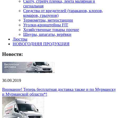
Скотч, стрейч пленка, лента малярная и
сигнальная
Средства от вредителей (тараканов, клопов,
комаров, грызунов)
Термометры, метеостанции
Уголки-кронштейны FIT
Хозяйственные товары прочие
Шнуры, шпагаты, верёвки
Люстры
НОВОГОДНЯЯ ПРОДУКЦИЯ
Новости:
30.09.2019
Внимание! Теперь бесплатная доставка также и по Мурманску
и Мурманской области*!