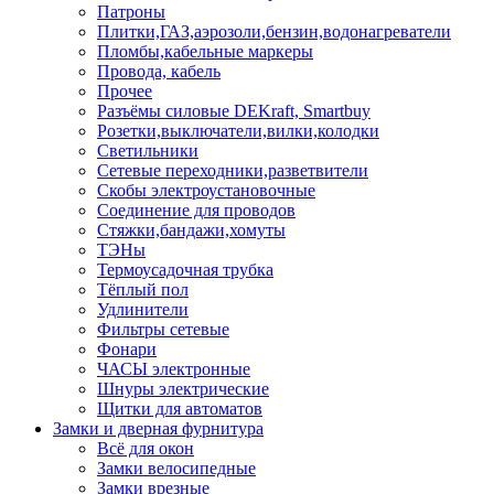
Патроны
Плитки,ГАЗ,аэрозоли,бензин,водонагреватели
Пломбы,кабельные маркеры
Провода, кабель
Прочее
Разъёмы силовые DEKraft, Smartbuy
Розетки,выключатели,вилки,колодки
Светильники
Сетевые переходники,разветвители
Скобы электроустановочные
Соединение для проводов
Стяжки,бандажи,хомуты
ТЭНы
Термоусадочная трубка
Тёплый пол
Удлинители
Фильтры сетевые
Фонари
ЧАСЫ электронные
Шнуры электрические
Щитки для автоматов
Замки и дверная фурнитура
Всё для окон
Замки велосипедные
Замки врезные