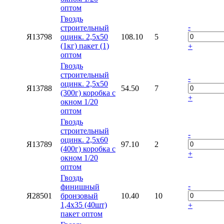
оптом
Гвоздь
-
строительный
Я13798
оцинк. 2,5х50
108.10
5
(1кг) пакет (1)
+
оптом
Гвоздь
строительный
-
оцинк. 2,5х50
Я13788
54.50
7
(300г) коробка с
+
окном 1/20
оптом
Гвоздь
строительный
-
оцинк. 2,5х60
Я13789
97.10
2
(400г) коробка с
+
окном 1/20
оптом
Гвоздь
-
финишный
Я28501
бронзовый
10.40
10
1,4х35 (40шт)
+
пакет оптом