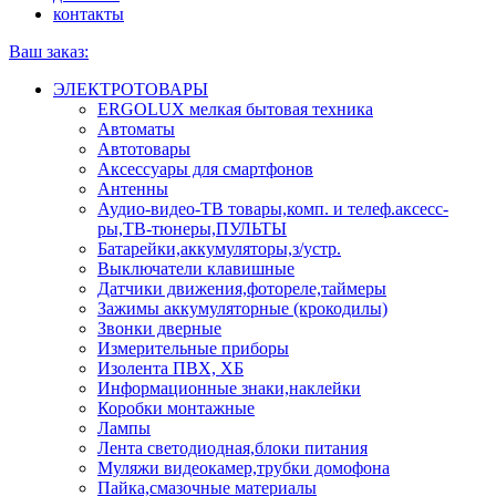
контакты
Ваш заказ:
ЭЛЕКТРОТОВАРЫ
ERGOLUX мелкая бытовая техника
Автоматы
Автотовары
Аксессуары для смартфонов
Антенны
Аудио-видео-ТВ товары,комп. и телеф.аксесс-
ры,ТВ-тюнеры,ПУЛЬТЫ
Батарейки,аккумуляторы,з/устр.
Выключатели клавишные
Датчики движения,фотореле,таймеры
Зажимы аккумуляторные (крокодилы)
Звонки дверные
Измерительные приборы
Изолента ПВХ, ХБ
Информационные знаки,наклейки
Коробки монтажные
Лампы
Лента светодиодная,блоки питания
Муляжи видеокамер,трубки домофона
Пайка,смазочные материалы