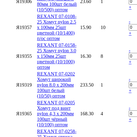
Я19306
23.60
1
80мм 100шт белый
+
(10/500) оптом
REXANT 07-0108-
-
25 Хомут nylon 2.5
Я19357
х 100мм 25шт
15.90
10
цветной (10/1400)
+
п/ос оптом
REXANT 07-0158-
-
25 Хомут nylon 3.0
Я19355
х 150мм 25шт
16.30
8
цветной (10/1000)
+
оптом
REXANT 07-0202
-
Хомут широкий
Я19319
nylon 8.0 х 200мм
233.50
1
100шт белый
+
(10/50) оптом
REXANT 07-0205
-
Хомут под винт
Я19365
nylon 4,3 х 200мм
168.30
4
100шт чёрный
+
(10/100) оптом
REXANT 07-0258-
25 Хомут-стяжкa