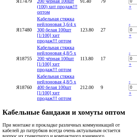
Я17479
200 чёрная 100шт
91.40
79
(100) хит продаж!!!
+
оптом
Кабельная стяжка
-
нейлоновая 3,6/4 х
Я17480
300 белая 100шт
123.80
27
[1/100] хит
+
продаж!!! оптом
Кабельная стяжка
-
нейлоновая 4,8/5 х
Я18755
200 чёрная 100шт
113.80
17
[1/100] хит
+
продаж!!! оптом
Кабельная стяжка
-
нейлоновая 4,8/5 х
Я18760
400 белая 100шт
212.00
9
[1/100] хит
+
продаж!!! оптом
Кабельные бандажи и хомуты оптом
При монтаже и прокладке различных коммуникаций от
кабелей до патрубков всегда очень актуальным остается
вопрос их грамотного и компактного взаимного