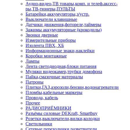
Аудио-видео-ТВ товары,комп. и телеф.аксесс-
ры,ТВ-тюнеры,ПУЛЬТЫ
Батарейки,аккумуляторы,з/устр.
Выключатели клавишные
Датчики движения,фотореле,таймеры
Зажимы аккумуляторные (крокодилы)
Звонки дверные
Измерительные приборы
Изолента ПВХ, ХБ
Информационные знаки,наклейки
Коробки монтажные
Лампы
Лента светодиодная,блоки питания
Муляжи видеокамер,трубки домофона
Пайка,смазочные материалы
Патроны
Плитки,ГАЗ,аэрозоли,бензин,водонагреватели
Пломбы,кабельные маркеры
Провода, кабель
Прочее
РАДИОПРИЁМНИКИ
Разъёмы силовые DEKraft, Smartbuy
Розетки,выключатели,вилки,колодки
Светильники
Сетевые переходники,разветвители