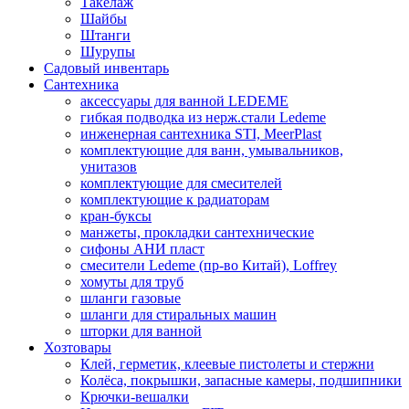
Такелаж
Шайбы
Штанги
Шурупы
Садовый инвентарь
Сантехника
аксессуары для ванной LEDEME
гибкая подводка из нерж.стали Ledeme
инженерная сантехника STI, MeerPlast
комплектующие для ванн, умывальников,
унитазов
комплектующие для смесителей
комплектующие к радиаторам
кран-буксы
манжеты, прокладки сантехнические
сифоны АНИ пласт
смесители Ledeme (пр-во Китай), Loffrey
хомуты для труб
шланги газовые
шланги для стиральных машин
шторки для ванной
Хозтовары
Клей, герметик, клеевые пистолеты и стержни
Колёса, покрышки, запасные камеры, подшипники
Крючки-вешалки