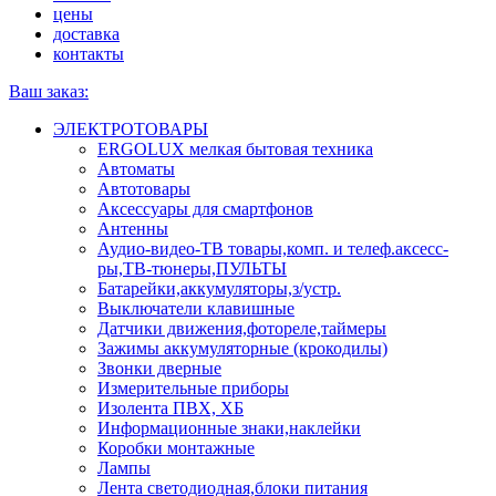
цены
доставка
контакты
Ваш заказ:
ЭЛЕКТРОТОВАРЫ
ERGOLUX мелкая бытовая техника
Автоматы
Автотовары
Аксессуары для смартфонов
Антенны
Аудио-видео-ТВ товары,комп. и телеф.аксесс-
ры,ТВ-тюнеры,ПУЛЬТЫ
Батарейки,аккумуляторы,з/устр.
Выключатели клавишные
Датчики движения,фотореле,таймеры
Зажимы аккумуляторные (крокодилы)
Звонки дверные
Измерительные приборы
Изолента ПВХ, ХБ
Информационные знаки,наклейки
Коробки монтажные
Лампы
Лента светодиодная,блоки питания