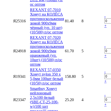
ос оптом
REXANT 07-7010
Хомут на КОЛЁСА
-
противоскольжения
Я25316
81.40
8
зимой 900x9мм
+
чёрный (уп. 10 шт)
(10/500) п/ос оптом
REXANT 07-7020
Хомут на КОЛЁСА
-
противоскольжения
Я24918
зимой 900x9мм
61.70
5
оранжевый (уп.
+
10шт) (10/500) п/ос
оптом
REXANT 57-0350
-
Хомут nylon 350 х
Я19341
158.80
5
5,0мм 100шт белый
+
(10/50) п/ос оптом
Smartbuy Хомут
нейлоновый
-
2,5х100 белый
Я23347
25.20
4
(SBE-CT-25-100-
+
w)/100 хит
продаж!!! оптом