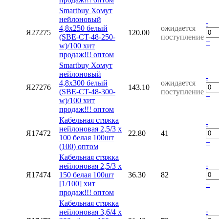
Smartbuy Хомут
нейлоновый
-
4,8х250 белый
ожидается
Я27275
120.00
(SBE-CT-48-250-
поступление
+
w)/100 хит
продаж!!! оптом
Smartbuy Хомут
нейлоновый
-
4,8х300 белый
ожидается
Я27276
143.10
(SBE-CT-48-300-
поступление
+
w)/100 хит
продаж!!! оптом
Кабельная стяжка
-
нейлоновая 2,5/3 х
Я17472
22.80
41
100 белая 100шт
+
(100) оптом
Кабельная стяжка
-
нейлоновая 2,5/3 х
Я17474
150 белая 100шт
36.30
82
[1/100] хит
+
продаж!!! оптом
Кабельная стяжка
-
нейлоновая 3,6/4 х