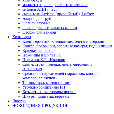
кран-буксы
манжеты, прокладки сантехнические
сифоны АНИ пласт
смесители Ledeme (пр-во Китай), Loffrey
хомуты для труб
шланги газовые
шланги для стиральных машин
шторки для ванной
Хозтовары
Клей, герметик, клеевые пистолеты и стержни
Колёса, покрышки, запасные камеры, подшипники
Крючки-вешалки
Ножницы и шилья FIT
Перчатки Х/Б г.Иваново
Скотч, стрейч пленка, лента малярная и
сигнальная
Средства от вредителей (тараканов, клопов,
комаров, грызунов)
Термометры, метеостанции
Уголки-кронштейны FIT
Хозяйственные товары прочие
Шнуры, шпагаты, верёвки
Люстры
НОВОГОДНЯЯ ПРОДУКЦИЯ