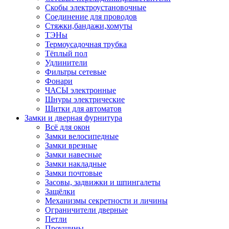
Скобы электроустановочные
Соединение для проводов
Стяжки,бандажи,хомуты
ТЭНы
Термоусадочная трубка
Тёплый пол
Удлинители
Фильтры сетевые
Фонари
ЧАСЫ электронные
Шнуры электрические
Щитки для автоматов
Замки и дверная фурнитура
Всё для окон
Замки велосипедные
Замки врезные
Замки навесные
Замки накладные
Замки почтовые
Засовы, задвижки и шпингалеты
Защёлки
Механизмы секретности и личины
Ограничители дверные
Петли
Проушины