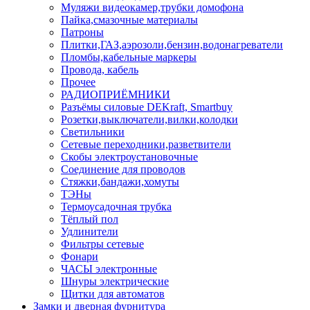
Муляжи видеокамер,трубки домофона
Пайка,смазочные материалы
Патроны
Плитки,ГАЗ,аэрозоли,бензин,водонагреватели
Пломбы,кабельные маркеры
Провода, кабель
Прочее
РАДИОПРИЁМНИКИ
Разъёмы силовые DEKraft, Smartbuy
Розетки,выключатели,вилки,колодки
Светильники
Сетевые переходники,разветвители
Скобы электроустановочные
Соединение для проводов
Стяжки,бандажи,хомуты
ТЭНы
Термоусадочная трубка
Тёплый пол
Удлинители
Фильтры сетевые
Фонари
ЧАСЫ электронные
Шнуры электрические
Щитки для автоматов
Замки и дверная фурнитура