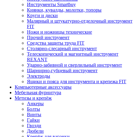
Инструменты Smartbuy
Киянки, кувалды, молотки, топоры
Круги и диски
Малярный и штукатурно-отделочный инструмент
FIT
Ножи и ножницы технические
Прочий инструмент
Средства защиты труда FIT
Столярно-слесарный инструмент
Телескопический и магнитный инструмент
REXANT
Ударно-забивной и сверлильный инструмент
Шарнирно-губцевый инструмент
Электроды
Ящики и пояса для инструмента и крепежа FIT
Компьютерные аксессуары
Мебельная фурнитура
Метизы и крепёж
Анкеры
Болты
Винты
Гайки
Гвозди
Дюбели
Крепёж для вагонки