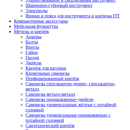
Ударно-забивной и сверлильный инструмент
Шарнирно-губцевый инструмент
Электроды
Ящики и пояса для инструмента и крепежа FIT
Компьютерные аксессуары
Мебельная фурнитура
Метизы и крепёж
Анкеры
Болты
Винты
Гайки
Гвозди
Дюбели
Крепёж для вагонки
Кровельные саморезы
Перфорированный крепёж
Саморезы гипсокартон-дерево, гипсокартон-
металл
Саморезы металл-металл
Саморезы оцинкованные+дюбели
Саморезы универсальные жёлтые с потайной
головкой
Саморезы универсальные оцинкованные с
потайной головкой
Сантехнический крепёж