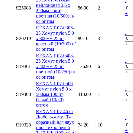
-
нeйлонoвая 3,6 х
Я25088
56.90
2
250мм 25шт
+
цветная (10/500) п/
ос оптом
REXANT 07-0306-
-
25 Хомут nylon 5.0
Я20219
х 300мм 25шт
89.10
3
красный (10/300) п/
+
ос оптом
REXANT 07-0408-
-
25 Хомут nylon 5.0
Я19361
х 400мм 25шт
136.90
6
цветной (10/250) п/
+
ос оптом
REXANT 07-0500
-
Хомут nylon 5.0 х
Я19308
500мм 100шт
313.60
1
белый (10/50)
+
оптом
REXANT 07-4615
Дюбель-хомут Т-
-
образный для двух
Я19328
74.20
10
плоских кабелей
+
2х12 КФ (100шт) п/