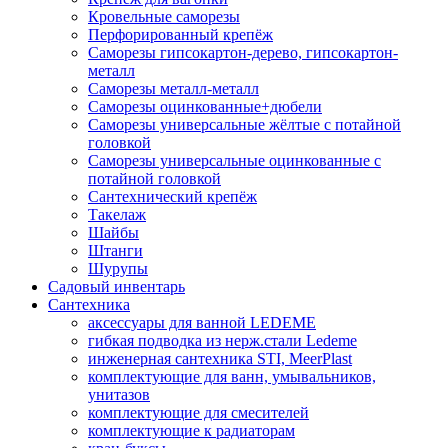
Кровельные саморезы
Перфорированный крепёж
Саморезы гипсокартон-дерево, гипсокартон-
металл
Саморезы металл-металл
Саморезы оцинкованные+дюбели
Саморезы универсальные жёлтые с потайной
головкой
Саморезы универсальные оцинкованные с
потайной головкой
Сантехнический крепёж
Такелаж
Шайбы
Штанги
Шурупы
Садовый инвентарь
Сантехника
аксессуары для ванной LEDEME
гибкая подводка из нерж.стали Ledeme
инженерная сантехника STI, MeerPlast
комплектующие для ванн, умывальников,
унитазов
комплектующие для смесителей
комплектующие к радиаторам