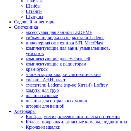
Такелаж
Шайбы
Штанги
Шурупы
Садовый инвентарь
Сантехника
аксессуары для ванной LEDEME
гибкая подводка из нерж.стали Ledeme
инженерная сантехника STI, MeerPlast
комплектующие для ванн, умывальников,
унитазов
комплектующие для смесителей
комплектующие к радиаторам
кран-буксы
манжеты, прокладки сантехнические
сифоны АНИ пласт
смесители Ledeme (пр-во Китай), Loffrey
хомуты для труб
шланги газовые
шланги для стиральных машин
шторки для ванной
Хозтовары
Клей, герметик, клеевые пистолеты и стержни
Колёса, покрышки, запасные камеры, подшипники
Крючки-вешалки