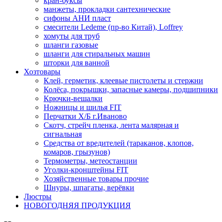
кран-буксы
манжеты, прокладки сантехнические
сифоны АНИ пласт
смесители Ledeme (пр-во Китай), Loffrey
хомуты для труб
шланги газовые
шланги для стиральных машин
шторки для ванной
Хозтовары
Клей, герметик, клеевые пистолеты и стержни
Колёса, покрышки, запасные камеры, подшипники
Крючки-вешалки
Ножницы и шилья FIT
Перчатки Х/Б г.Иваново
Скотч, стрейч пленка, лента малярная и
сигнальная
Средства от вредителей (тараканов, клопов,
комаров, грызунов)
Термометры, метеостанции
Уголки-кронштейны FIT
Хозяйственные товары прочие
Шнуры, шпагаты, верёвки
Люстры
НОВОГОДНЯЯ ПРОДУКЦИЯ