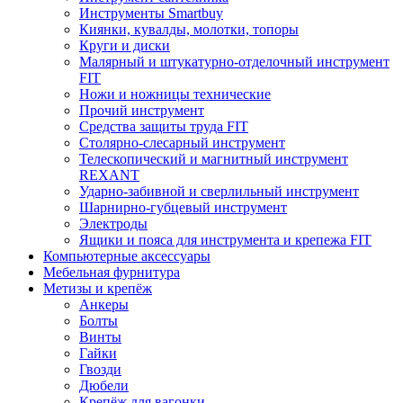
Инструменты Smartbuy
Киянки, кувалды, молотки, топоры
Круги и диски
Малярный и штукатурно-отделочный инструмент
FIT
Ножи и ножницы технические
Прочий инструмент
Средства защиты труда FIT
Столярно-слесарный инструмент
Телескопический и магнитный инструмент
REXANT
Ударно-забивной и сверлильный инструмент
Шарнирно-губцевый инструмент
Электроды
Ящики и пояса для инструмента и крепежа FIT
Компьютерные аксессуары
Мебельная фурнитура
Метизы и крепёж
Анкеры
Болты
Винты
Гайки
Гвозди
Дюбели
Крепёж для вагонки