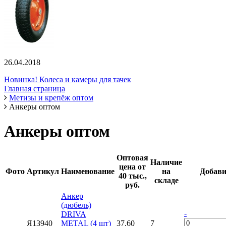
26.04.2018
Новинка! Колеса и камеры для тачек
Главная страница
Метизы и крепёж оптом
Анкеры оптом
Анкеры оптом
Оптовая
Наличие
цена от
Фото
Артикул
Наименование
на
Добави
40 тыс.,
складе
руб.
Анкер
(дюбель)
-
DRIVA
Я13940
METAL (4 шт)
37.60
7