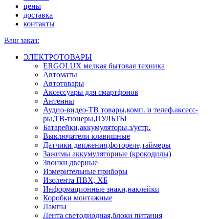
цены
доставка
контакты
Ваш заказ:
ЭЛЕКТРОТОВАРЫ
ERGOLUX мелкая бытовая техника
Автоматы
Автотовары
Аксессуары для смартфонов
Антенны
Аудио-видео-ТВ товары,комп. и телеф.аксесс-
ры,ТВ-тюнеры,ПУЛЬТЫ
Батарейки,аккумуляторы,з/устр.
Выключатели клавишные
Датчики движения,фотореле,таймеры
Зажимы аккумуляторные (крокодилы)
Звонки дверные
Измерительные приборы
Изолента ПВХ, ХБ
Информационные знаки,наклейки
Коробки монтажные
Лампы
Лента светодиодная,блоки питания