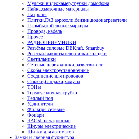
Муляжи видеокамер,трубки домофона
Пайка,смазочные материалы
Патроны
Плитки,ГАЗ,аэрозоли,бензин,водонагреватели
Пломбы,кабельные маркеры
Провода, кабель
Прочее
РАДИОПРИЁМНИКИ
Разъёмы силовые DEKraft, Smartbuy
Розетки,выключатели,вилки,колодки
Светильники
Сетевые переходники,разветвители
Скобы электроустановочные
Соединение для проводов
Стяжки,бандажи,хомуты
ТЭНы
Термоусадочная трубка
Тёплый пол
Удлинители
Фильтры сетевые
Фонари
ЧАСЫ электронные
Шнуры электрические
Щитки для автоматов
Замки и дверная фурнитура