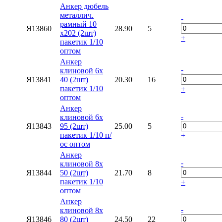
Анкер дюбель
металлич.
-
рамный 10
Я13860
28.90
5
х202 (2шт)
+
пакетик 1/10
оптом
Анкер
-
клиновой 6х
Я13841
40 (2шт)
20.30
16
пакетик 1/10
+
оптом
Анкер
-
клиновой 6х
Я13843
95 (2шт)
25.00
5
пакетик 1/10 п/
+
ос оптом
Анкер
-
клиновой 8х
Я13844
50 (2шт)
21.70
8
пакетик 1/10
+
оптом
Анкер
-
клиновой 8х
Я13846
80 (2шт)
24.50
22