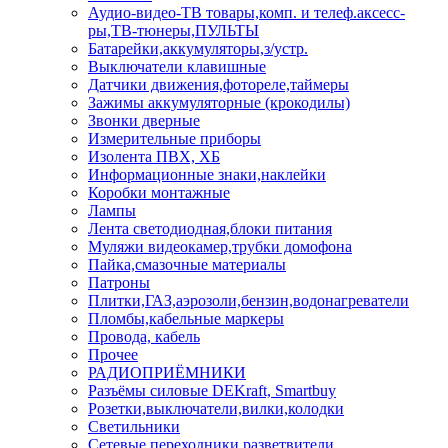
Аудио-видео-ТВ товары,комп. и телеф.аксесс-
ры,ТВ-тюнеры,ПУЛЬТЫ
Батарейки,аккумуляторы,з/устр.
Выключатели клавишные
Датчики движения,фотореле,таймеры
Зажимы аккумуляторные (крокодилы)
Звонки дверные
Измерительные приборы
Изолента ПВХ, ХБ
Информационные знаки,наклейки
Коробки монтажные
Лампы
Лента светодиодная,блоки питания
Муляжи видеокамер,трубки домофона
Пайка,смазочные материалы
Патроны
Плитки,ГАЗ,аэрозоли,бензин,водонагреватели
Пломбы,кабельные маркеры
Провода, кабель
Прочее
РАДИОПРИЁМНИКИ
Разъёмы силовые DEKraft, Smartbuy
Розетки,выключатели,вилки,колодки
Светильники
Сетевые переходники,разветвители