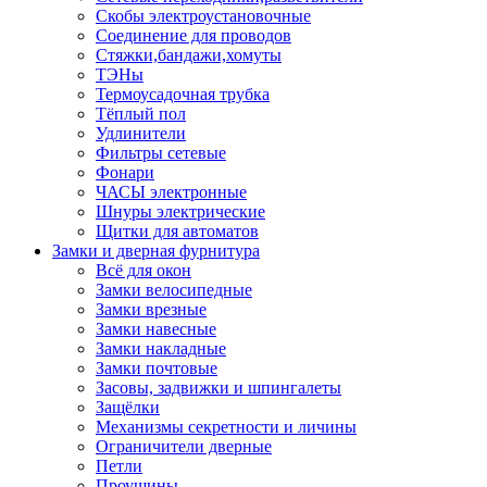
Скобы электроустановочные
Соединение для проводов
Стяжки,бандажи,хомуты
ТЭНы
Термоусадочная трубка
Тёплый пол
Удлинители
Фильтры сетевые
Фонари
ЧАСЫ электронные
Шнуры электрические
Щитки для автоматов
Замки и дверная фурнитура
Всё для окон
Замки велосипедные
Замки врезные
Замки навесные
Замки накладные
Замки почтовые
Засовы, задвижки и шпингалеты
Защёлки
Механизмы секретности и личины
Ограничители дверные
Петли
Проушины