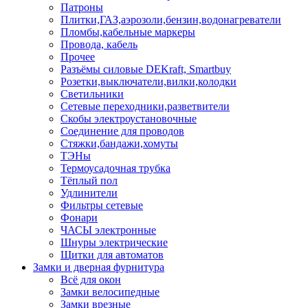
Патроны
Плитки,ГАЗ,аэрозоли,бензин,водонагреватели
Пломбы,кабельные маркеры
Провода, кабель
Прочее
Разъёмы силовые DEKraft, Smartbuy
Розетки,выключатели,вилки,колодки
Светильники
Сетевые переходники,разветвители
Скобы электроустановочные
Соединение для проводов
Стяжки,бандажи,хомуты
ТЭНы
Термоусадочная трубка
Тёплый пол
Удлинители
Фильтры сетевые
Фонари
ЧАСЫ электронные
Шнуры электрические
Щитки для автоматов
Замки и дверная фурнитура
Всё для окон
Замки велосипедные
Замки врезные