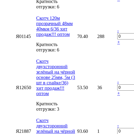
Кратность
отгрузки: 6
Скотч 120м
прозрачный 48мм
40мкм 6/36 хит
-
продаж!!! оптом
Я01145
70.40
288
+
Кратность
отгрузки: 6
Скотч
двухсторонний
зелёный на чёрной
основе 25мм, 5м (3
-
шт в спайке/36)
Я12650
53.50
36
хит продаж!!!
+
оптом
Кратность
отгрузки: 3
Скотч
-
двухсторонний
Я21887
зелёный на чёрной
93.60
1