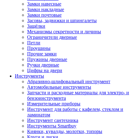
Замки навесные
Замки накладные
Замки почтовые
Засовы, задвижки и шпингалеты
Защёлки
Механизмы секретности и личины
Ограничители дверные
Петли
Проушины
Прочие замки
Пружины дверные
Ручки дверные
Цифры на двери
Инструменты
Абразивно-шлифовальный инструмент
Автомобильные инструменты
Запчасти и расходные материалы для электро- и
бензоинструмента
Измерительные приборы
Инструмент для работы с кафелем, стеклом и
ламинатом
Инструмент сантехника
Инструменты Smartbuy
Киянки, кувалды, молотки, топоры
Круги и диски