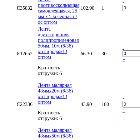
-
противоскользящая
Я35832
102.90
1
самоклеящаяся, 25
+
мм х 5 м чёрная п/
ос оптом
Лента
двухсторонняя
полипропиленовая
50мм, 10м (6/36)
-
хит продаж!!!
Я12652
66.30
30
оптом
+
Кратность
отгрузки: 6
Лента малярная
48ммх20м (6/36)
хит продаж!!!
-
оптом
Я22336
43.90
180
+
Кратность
отгрузки: 6
Лента малярная
48ммх50м (6/36)