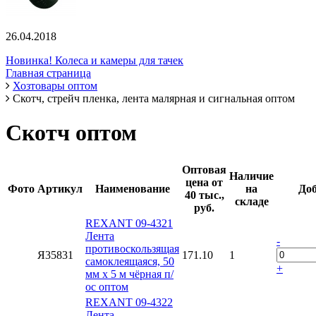
26.04.2018
Новинка! Колеса и камеры для тачек
Главная страница
Хозтовары оптом
Скотч, стрейч пленка, лента малярная и сигнальная оптом
Скотч оптом
Оптовая
Наличие
цена от
Фото
Артикул
Наименование
на
Доб
40 тыс.,
складе
руб.
REXANT 09-4321
Лента
-
противоскользящая
Я35831
171.10
1
самоклеящаяся, 50
+
мм х 5 м чёрная п/
ос оптом
REXANT 09-4322
Лента