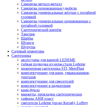
Саморезы металл-металл
Саморезы оцинкованные+дюбели
Саморезы универсальные жёлтые с потайной
головкой
Саморезы универсальные оцинкованные с
потайной головкой
Сантехнический крепёж
Такелаж
Шайбы
Штанги
Шурупы
Садовый инвентарь
Сантехника
аксессуары для ванной LEDEME
гибкая подводка из нерж.стали Ledeme
инженерная сантехника STI, MeerPlast
комплектующие для ванн, умывальников,
унитазов
комплектующие для смесителей
комплектующие к радиаторам
кран-буксы
манжеты, прокладки сантехнические
сифоны АНИ пласт
смесители Ledeme (пр-во Китай), Loffrey