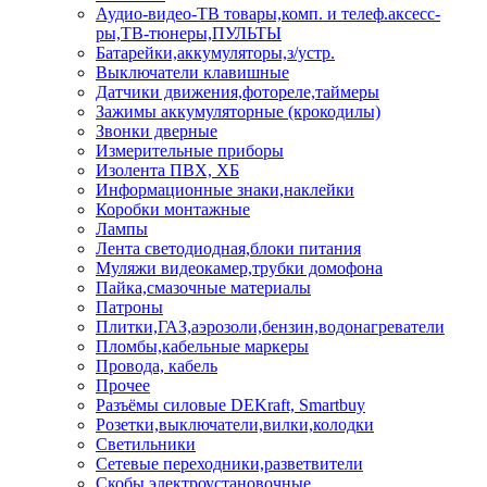
Аудио-видео-ТВ товары,комп. и телеф.аксесс-
ры,ТВ-тюнеры,ПУЛЬТЫ
Батарейки,аккумуляторы,з/устр.
Выключатели клавишные
Датчики движения,фотореле,таймеры
Зажимы аккумуляторные (крокодилы)
Звонки дверные
Измерительные приборы
Изолента ПВХ, ХБ
Информационные знаки,наклейки
Коробки монтажные
Лампы
Лента светодиодная,блоки питания
Муляжи видеокамер,трубки домофона
Пайка,смазочные материалы
Патроны
Плитки,ГАЗ,аэрозоли,бензин,водонагреватели
Пломбы,кабельные маркеры
Провода, кабель
Прочее
Разъёмы силовые DEKraft, Smartbuy
Розетки,выключатели,вилки,колодки
Светильники
Сетевые переходники,разветвители
Скобы электроустановочные