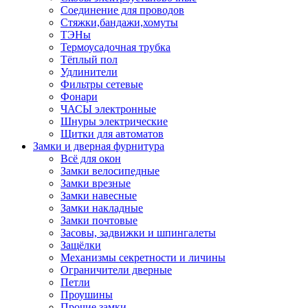
Соединение для проводов
Стяжки,бандажи,хомуты
ТЭНы
Термоусадочная трубка
Тёплый пол
Удлинители
Фильтры сетевые
Фонари
ЧАСЫ электронные
Шнуры электрические
Щитки для автоматов
Замки и дверная фурнитура
Всё для окон
Замки велосипедные
Замки врезные
Замки навесные
Замки накладные
Замки почтовые
Засовы, задвижки и шпингалеты
Защёлки
Механизмы секретности и личины
Ограничители дверные
Петли
Проушины
Прочие замки