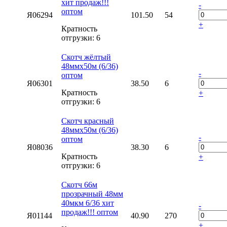
хит продаж!!!
-
оптом
Я06294
101.50
54
+
Кратность
отгрузки: 6
Скотч жёлтый
48ммх50м (6/36)
-
оптом
Я06301
38.50
6
Кратность
+
отгрузки: 6
Скотч красный
48ммх50м (6/36)
-
оптом
Я08036
38.30
6
Кратность
+
отгрузки: 6
Скотч 66м
прозрачный 48мм
40мкм 6/36 хит
-
продаж!!! оптом
Я01144
40.90
270
+