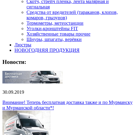
Скотч, стрейч пленка, лента малярная и
сигнальная
Средства от вредителей (тараканов, клопов,
комаров, грызунов)
Термометры, метеостанции
Уголки-кронштейны FIT
Хозяйственные товары прочие
Шнуры, шпагаты, верёвки
Люстры
НОВОГОДНЯЯ ПРОДУКЦИЯ
Новости:
30.09.2019
Внимание! Теперь бесплатная доставка также и по Мурманску
и Мурманской области*!