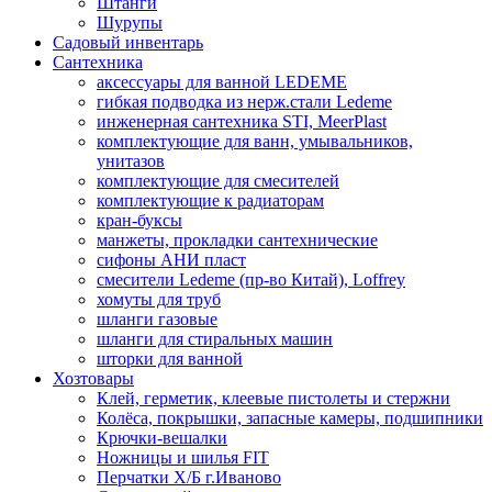
Штанги
Шурупы
Садовый инвентарь
Сантехника
аксессуары для ванной LEDEME
гибкая подводка из нерж.стали Ledeme
инженерная сантехника STI, MeerPlast
комплектующие для ванн, умывальников,
унитазов
комплектующие для смесителей
комплектующие к радиаторам
кран-буксы
манжеты, прокладки сантехнические
сифоны АНИ пласт
смесители Ledeme (пр-во Китай), Loffrey
хомуты для труб
шланги газовые
шланги для стиральных машин
шторки для ванной
Хозтовары
Клей, герметик, клеевые пистолеты и стержни
Колёса, покрышки, запасные камеры, подшипники
Крючки-вешалки
Ножницы и шилья FIT
Перчатки Х/Б г.Иваново