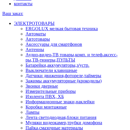
контакты
Ваш заказ:
ЭЛЕКТРОТОВАРЫ
ERGOLUX мелкая бытовая техника
Автоматы
Автотовары
Аксессуары для смартфонов
Антенны
Аудио-видео-ТВ товары,комп. и телеф.аксесс-
ры,ТВ-тюнеры,ПУЛЬТЫ
Батарейки,аккумуляторы,з/устр.
Выключатели клавишные
Датчики движения,фотореле,таймеры
Зажимы аккумуляторные (крокодилы)
Звонки дверные
Измерительные приборы
Изолента ПВХ, ХБ
Информационные знаки,наклейки
Коробки монтажные
Лампы
Лента светодиодная,блоки питания
Муляжи видеокамер,трубки домофона
Пайка,смазочные материалы