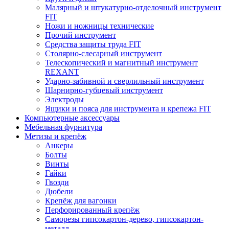
Малярный и штукатурно-отделочный инструмент
FIT
Ножи и ножницы технические
Прочий инструмент
Средства защиты труда FIT
Столярно-слесарный инструмент
Телескопический и магнитный инструмент
REXANT
Ударно-забивной и сверлильный инструмент
Шарнирно-губцевый инструмент
Электроды
Ящики и пояса для инструмента и крепежа FIT
Компьютерные аксессуары
Мебельная фурнитура
Метизы и крепёж
Анкеры
Болты
Винты
Гайки
Гвозди
Дюбели
Крепёж для вагонки
Перфорированный крепёж
Саморезы гипсокартон-дерево, гипсокартон-
металл