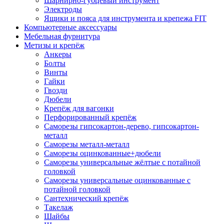
Шарнирно-губцевый инструмент
Электроды
Ящики и пояса для инструмента и крепежа FIT
Компьютерные аксессуары
Мебельная фурнитура
Метизы и крепёж
Анкеры
Болты
Винты
Гайки
Гвозди
Дюбели
Крепёж для вагонки
Перфорированный крепёж
Саморезы гипсокартон-дерево, гипсокартон-
металл
Саморезы металл-металл
Саморезы оцинкованные+дюбели
Саморезы универсальные жёлтые с потайной
головкой
Саморезы универсальные оцинкованные с
потайной головкой
Сантехнический крепёж
Такелаж
Шайбы