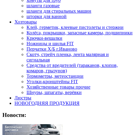
хомуты для труб
шланги газовые
шланги для стиральных машин
шторки для ванной
Хозтовары
Клей, герметик, клеевые пистолеты и стержни
Колёса, покрышки, запасные камеры, подшипники
Крючки-вешалки
Ножницы и шилья FIT
Перчатки Х/Б г.Иваново
Скотч, стрейч пленка, лента малярная и
сигнальная
Средства от вредителей (тараканов, клопов,
комаров, грызунов)
Термометры, метеостанции
Уголки-кронштейны FIT
Хозяйственные товары прочие
Шнуры, шпагаты, верёвки
Люстры
НОВОГОДНЯЯ ПРОДУКЦИЯ
Новости: