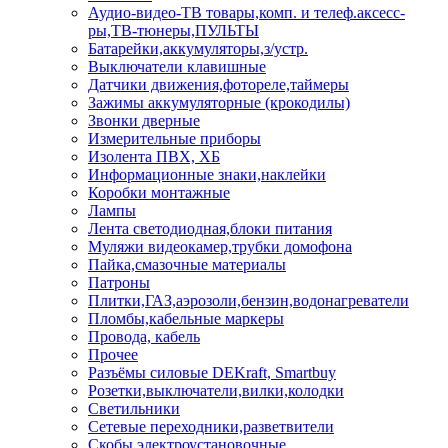
Аудио-видео-ТВ товары,комп. и телеф.аксесс-
ры,ТВ-тюнеры,ПУЛЬТЫ
Батарейки,аккумуляторы,з/устр.
Выключатели клавишные
Датчики движения,фотореле,таймеры
Зажимы аккумуляторные (крокодилы)
Звонки дверные
Измерительные приборы
Изолента ПВХ, ХБ
Информационные знаки,наклейки
Коробки монтажные
Лампы
Лента светодиодная,блоки питания
Муляжи видеокамер,трубки домофона
Пайка,смазочные материалы
Патроны
Плитки,ГАЗ,аэрозоли,бензин,водонагреватели
Пломбы,кабельные маркеры
Провода, кабель
Прочее
Разъёмы силовые DEKraft, Smartbuy
Розетки,выключатели,вилки,колодки
Светильники
Сетевые переходники,разветвители
Скобы электроустановочные