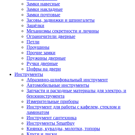
Замки навесные
Замки накладные
Замки почтовые
Засовы, задвижки и шпингалеты
Защёлки
Механизмы секретности и личины
Ограничители дверные
Петли
Проушины
Прочие замки
Пружины дверные
Ручки дверные
Цифры на двери
Инструменты
Абразивно-шлифовальный инструмент
Автомобильные инструменты
Запчасти и расходные материалы для электро- и
бензоинструмента
Измерительные приборы
Инструмент для работы с кафелем, стеклом и
ламинатом
Инструмент сантехника
Инструменты Smartbuy
Киянки, кувалды, молотки, топоры
Круги и диски