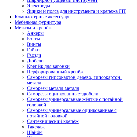
Шарнирно-губцевый инструмент
Электроды
Ящики и пояса для инструмента и крепежа FIT
Компьютерные аксессуары
Мебельная фурнитура
Метизы и крепёж
Анкеры
Болты
Винты
Гайки
Гвозди
Дюбели
Крепёж для вагонки
Перфорированный крепёж
Саморезы гипсокартон-дерево, гипсокартон-
металл
Саморезы металл-металл
Саморезы оцинкованные+дюбели
Саморезы универсальные жёлтые с потайной
головкой
Саморезы универсальные оцинкованные с
потайной головкой
Сантехнический крепёж
Такелаж
Шайбы