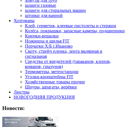
хомуты для труб
шланги газовые
шланги для стиральных машин
шторки для ванной
Хозтовары
Клей, герметик, клеевые пистолеты и стержни
Колёса, покрышки, запасные камеры, подшипники
Крючки-вешалки
Ножницы и шилья FIT
Перчатки Х/Б г.Иваново
Скотч, стрейч пленка, лента малярная и
сигнальная
Средства от вредителей (тараканов, клопов,
комаров, грызунов)
Термометры, метеостанции
Уголки-кронштейны FIT
Хозяйственные товары прочие
Шнуры, шпагаты, верёвки
Люстры
НОВОГОДНЯЯ ПРОДУКЦИЯ
Новости: