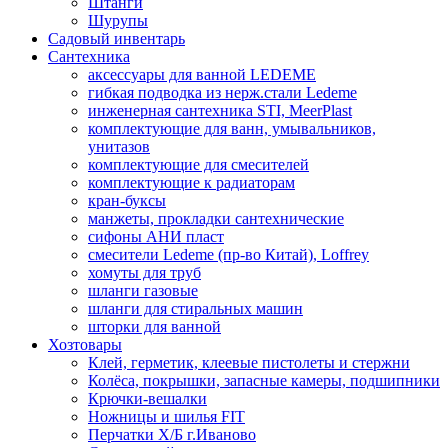
Штанги
Шурупы
Садовый инвентарь
Сантехника
аксессуары для ванной LEDEME
гибкая подводка из нерж.стали Ledeme
инженерная сантехника STI, MeerPlast
комплектующие для ванн, умывальников,
унитазов
комплектующие для смесителей
комплектующие к радиаторам
кран-буксы
манжеты, прокладки сантехнические
сифоны АНИ пласт
смесители Ledeme (пр-во Китай), Loffrey
хомуты для труб
шланги газовые
шланги для стиральных машин
шторки для ванной
Хозтовары
Клей, герметик, клеевые пистолеты и стержни
Колёса, покрышки, запасные камеры, подшипники
Крючки-вешалки
Ножницы и шилья FIT
Перчатки Х/Б г.Иваново