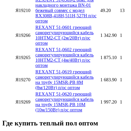
накладного монтажа BN-01
Я19210
бежевый совмес с модел
49.20
13
RX308B,418Н,511Н,527Н п/ос
оптом
REXANT 51-0601 греющий
саморегулирующийся кабель
Я19266
1 342.90
1
10HTM2-CT (2м/20Вт) п/ос
оптом
REXANT 51-0602 греющий
саморегулирующийся кабель
Я19265
1 875.10
1
10HTM2-CT (4м/40Вт) п/ос
оптом
REXANT 51-0619 греющий
саморегулирующийся кабель
Я19270
1 683.90
1
на трубу 15MSR-PB 8M
(8м/120Вт) п/ос оптом
REXANT 51-0620 греющий
саморегулирующийся кабель
Я19269
1 997.20
1
на трубу 15MSR-PB 10M
(10м/150Вт) п/ос оптом
Где купить теплый пол оптом