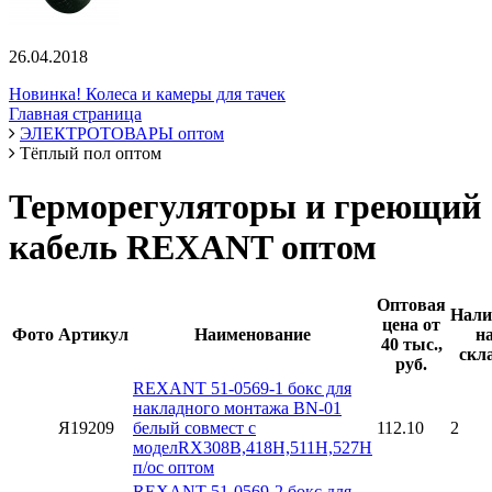
26.04.2018
Новинка! Колеса и камеры для тачек
Главная страница
ЭЛЕКТРОТОВАРЫ оптом
Тёплый пол оптом
Терморегуляторы и греющий
кабель REXANT оптом
Оптовая
Нали
цена от
Фото
Артикул
Наименование
н
40 тыс.,
скл
руб.
REXANT 51-0569-1 бокс для
накладного монтажа BN-01
Я19209
белый совмест с
112.10
2
моделRX308B,418Н,511Н,527Н
п/ос оптом
REXANT 51-0569-2 бокс для