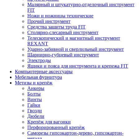
Малярный и штукатурно-отделочный инструмент
FIT
Ножи и ножницы технические
Прочий инструмент
Средства защиты труда FIT
Столярно-слесарный инструмент
Телескопический и магнитный инструмент
REXANT
Ударно-забивной и сверлильный инструмент
Шарнирно-губцевый инструмент
Электроды
Ящики и пояса для инструмента и крепежа FIT
Компьютерные аксессуары
Мебельная фурнитура
Метизы и крепёж
Анкеры
Болты
Винты
Гайки
Гвозди
Дюбели
Крепёж для вагонки
Перфорированный крепёж
Саморезы гипсокартон-дерево, гипсокартон-
металл