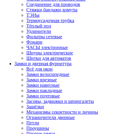
Соединение для проводов
Стяжки,бандажи,хомуты
ТЭНы
Термоусадочная трубка
Тёплый пол
Удлинители
Фильтры сетевые
Фонари
ЧАСЫ электронные
Шнуры электрические
Щитки для автоматов
Замки и дверная фурнитура
Всё для окон
Замки велосипедные
Замки врезные
Замки навесные
Замки накладные
Замки почтовые
Засовы, задвижки и шпингалеты
Защёлки
Механизмы секретности и личины
Ограничители дверные
Петли
Проушины
Прочие замки