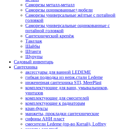
Саморезы металл-металл
Саморезы оцинкованные+дюбели
Саморезы универсальные жёлтые с потайной
головкой
Саморезы универсальные оцинкованные с
потайной головкой
Сантехнический крепёж
Такелаж
Шайбы
Штанги
Шурупы
Садовый инвентарь
Сантехника
аксессуары для ванной LEDEME
гибкая подводка из нерж.стали Ledeme
инженерная сантехника STI, MeerPlast
комплектующие для ванн, умывальников,
унитазов
комплектующие для смесителей
комплектующие к радиаторам
кран-буксы
манжеты, прокладки сантехнические
сифоны АНИ пласт
смесители Ledeme (пр-во Китай), Loffrey