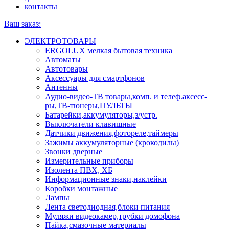
контакты
Ваш заказ:
ЭЛЕКТРОТОВАРЫ
ERGOLUX мелкая бытовая техника
Автоматы
Автотовары
Аксессуары для смартфонов
Антенны
Аудио-видео-ТВ товары,комп. и телеф.аксесс-
ры,ТВ-тюнеры,ПУЛЬТЫ
Батарейки,аккумуляторы,з/устр.
Выключатели клавишные
Датчики движения,фотореле,таймеры
Зажимы аккумуляторные (крокодилы)
Звонки дверные
Измерительные приборы
Изолента ПВХ, ХБ
Информационные знаки,наклейки
Коробки монтажные
Лампы
Лента светодиодная,блоки питания
Муляжи видеокамер,трубки домофона
Пайка,смазочные материалы