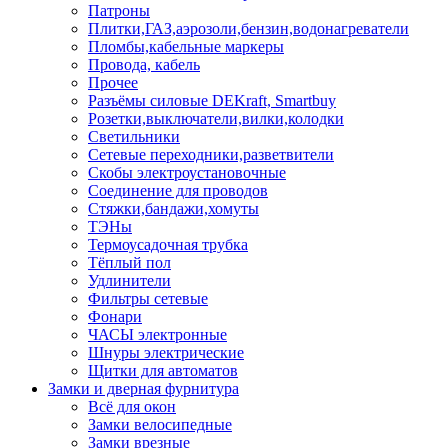
Патроны
Плитки,ГАЗ,аэрозоли,бензин,водонагреватели
Пломбы,кабельные маркеры
Провода, кабель
Прочее
Разъёмы силовые DEKraft, Smartbuy
Розетки,выключатели,вилки,колодки
Светильники
Сетевые переходники,разветвители
Скобы электроустановочные
Соединение для проводов
Стяжки,бандажи,хомуты
ТЭНы
Термоусадочная трубка
Тёплый пол
Удлинители
Фильтры сетевые
Фонари
ЧАСЫ электронные
Шнуры электрические
Щитки для автоматов
Замки и дверная фурнитура
Всё для окон
Замки велосипедные
Замки врезные