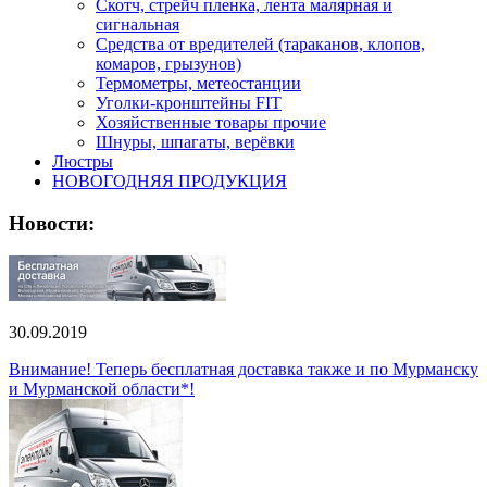
Скотч, стрейч пленка, лента малярная и
сигнальная
Средства от вредителей (тараканов, клопов,
комаров, грызунов)
Термометры, метеостанции
Уголки-кронштейны FIT
Хозяйственные товары прочие
Шнуры, шпагаты, верёвки
Люстры
НОВОГОДНЯЯ ПРОДУКЦИЯ
Новости:
30.09.2019
Внимание! Теперь бесплатная доставка также и по Мурманску
и Мурманской области*!