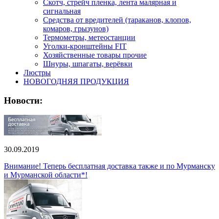
Скотч, стрейч пленка, лента малярная и
сигнальная
Средства от вредителей (тараканов, клопов,
комаров, грызунов)
Термометры, метеостанции
Уголки-кронштейны FIT
Хозяйственные товары прочие
Шнуры, шпагаты, верёвки
Люстры
НОВОГОДНЯЯ ПРОДУКЦИЯ
Новости:
30.09.2019
Внимание! Теперь бесплатная доставка также и по Мурманску
и Мурманской области*!