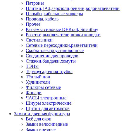
Патроны
Плитки,ГАЗ,аэрозоли,бензин,водонагреватели
Пломбы,кабельные маркеры
Провода, кабель
Прочее
Разъёмы силовые DEKraft, Smartbuy
Розетки,выключатели,вилки,колодки
Светильники
Сетевые переходники,разветвители
Скобы электроустановочные
Соединение для проводов
Стяжки,бандажи,хомуты
ТЭНы
Термоусадочная трубка
Тёплый пол
Удлинители
Фильтры сетевые
Фонари
ЧАСЫ электронные
Шнуры электрические
Щитки для автоматов
Замки и дверная фурнитура
Всё для окон
Замки велосипедные
Замки врезные