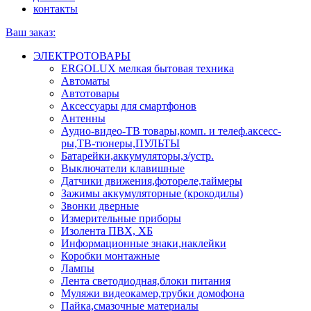
контакты
Ваш заказ:
ЭЛЕКТРОТОВАРЫ
ERGOLUX мелкая бытовая техника
Автоматы
Автотовары
Аксессуары для смартфонов
Антенны
Аудио-видео-ТВ товары,комп. и телеф.аксесс-
ры,ТВ-тюнеры,ПУЛЬТЫ
Батарейки,аккумуляторы,з/устр.
Выключатели клавишные
Датчики движения,фотореле,таймеры
Зажимы аккумуляторные (крокодилы)
Звонки дверные
Измерительные приборы
Изолента ПВХ, ХБ
Информационные знаки,наклейки
Коробки монтажные
Лампы
Лента светодиодная,блоки питания
Муляжи видеокамер,трубки домофона
Пайка,смазочные материалы