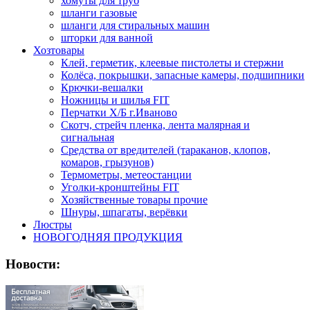
хомуты для труб
шланги газовые
шланги для стиральных машин
шторки для ванной
Хозтовары
Клей, герметик, клеевые пистолеты и стержни
Колёса, покрышки, запасные камеры, подшипники
Крючки-вешалки
Ножницы и шилья FIT
Перчатки Х/Б г.Иваново
Скотч, стрейч пленка, лента малярная и
сигнальная
Средства от вредителей (тараканов, клопов,
комаров, грызунов)
Термометры, метеостанции
Уголки-кронштейны FIT
Хозяйственные товары прочие
Шнуры, шпагаты, верёвки
Люстры
НОВОГОДНЯЯ ПРОДУКЦИЯ
Новости: