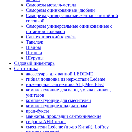
Саморезы металл-металл
Саморезы оцинкованные+дюбели
Саморезы универсальные жёлтые с потайной
головкой
Саморезы универсальные оцинкованные с
потайной головкой
Сантехнический крепёж
Такелаж
Шайбы
Штанги
Шурупы
Садовый инвентарь
Сантехника
аксессуары для ванной LEDEME
гибкая подводка из нерж.стали Ledeme
инженерная сантехника STI, MeerPlast
комплектующие для ванн, умывальников,
унитазов
комплектующие для смесителей
комплектующие к радиаторам
кран-буксы
манжеты, прокладки сантехнические
сифоны АНИ пласт
смесители Ledeme (пр-во Китай), Loffrey