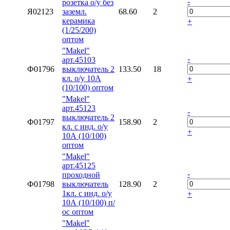
-
розетка о/у без
Я02123
заземл.
68.60
2
керамика
+
(1/25/200)
оптом
"Makel"
-
арт.45103
Ф01796
выключатель 2
133.50
18
кл. о/у 10А
+
(10/100) оптом
"Makel"
арт.45123
-
выключатель 2
Ф01797
158.90
2
кл. с инд. о/у
+
10А (10/100)
оптом
"Makel"
арт.45125
-
проходной
Ф01798
выключатель
128.90
2
1кл. с инд. о/у
+
10А (10/100) п/
ос оптом
"Makel"