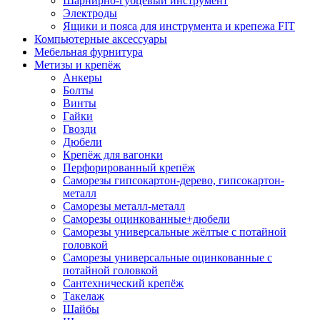
Шарнирно-губцевый инструмент
Электроды
Ящики и пояса для инструмента и крепежа FIT
Компьютерные аксессуары
Мебельная фурнитура
Метизы и крепёж
Анкеры
Болты
Винты
Гайки
Гвозди
Дюбели
Крепёж для вагонки
Перфорированный крепёж
Саморезы гипсокартон-дерево, гипсокартон-
металл
Саморезы металл-металл
Саморезы оцинкованные+дюбели
Саморезы универсальные жёлтые с потайной
головкой
Саморезы универсальные оцинкованные с
потайной головкой
Сантехнический крепёж
Такелаж
Шайбы