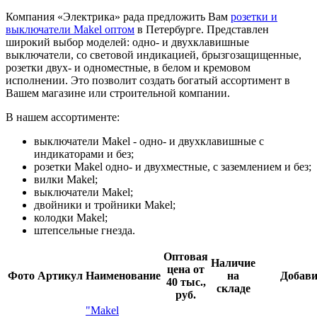
Компания «Электрика» рада предложить Вам
розетки и
выключатели Makel оптом
в Петербурге. Представлен
широкий выбор моделей: одно- и двухклавишные
выключатели, со световой индикацией, брызгозащищенные,
розетки двух- и одноместные, в белом и кремовом
исполнении. Это позволит создать богатый ассортимент в
Вашем магазине или строительной компании.
В нашем ассортименте:
выключатели Makel - одно- и двухклавишные с
индикаторами и без;
розетки Makel одно- и двухместные, с заземлением и без;
вилки Makel;
выключатели Makel;
двойники и тройники Makel;
колодки Makel;
штепсельные гнезда.
Оптовая
Наличие
цена от
Фото
Артикул
Наименование
на
Добави
40 тыс.,
складе
руб.
"Makel