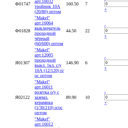
арт.10032
Ф01747
160.50
7
тройник 10А
+
(20/80) оптом
"Makel"
арт.10064
-
выключатель
Ф01828
44.50
22
проходной
+
чёрный
(60/600) оптом
"Makel"
арт.12005
-
проходной
Я01307
146.90
6
выкл. 1кл. с/у
+
10А (12/120) п/
ос оптом
"Makel"
арт.16011
-
розетка о/у с
Я02122
заземл.
89.90
10
керамика
+
(1/30/210) п/ос
оптом
"Makel"
арт.16012