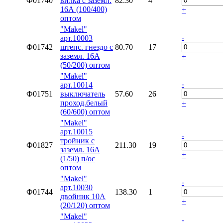
Ф01740
вилка с заземл.
82.30
4
16А (100/400)
+
оптом
"Makel"
-
арт.10003
Ф01742
штепс. гнездо с
80.70
17
заземл. 16А
+
(50/200) оптом
"Makel"
-
арт.10014
Ф01751
выключатель
57.60
26
проход.белый
+
(60/600) оптом
"Makel"
арт.10015
-
тройник с
Ф01827
211.30
19
заземл. 16А
+
(1/50) п/ос
оптом
"Makel"
-
арт.10030
Ф01744
138.30
1
двойник 10А
+
(20/120) оптом
"Makel"
-