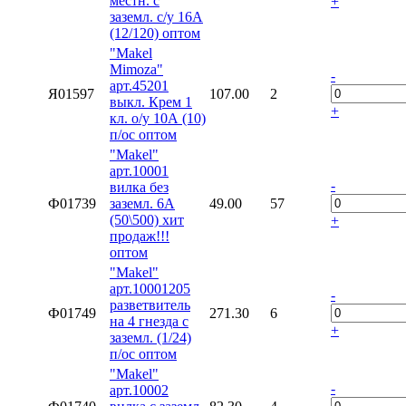
местн. с
+
заземл. с/у 16А
(12/120) оптом
"Makel
Mimoza"
-
арт.45201
Я01597
107.00
2
выкл. Крем 1
+
кл. о/у 10А (10)
п/ос оптом
"Makel"
арт.10001
-
вилка без
Ф01739
заземл. 6А
49.00
57
(50\500) хит
+
продаж!!!
оптом
"Makel"
арт.10001205
-
разветвитель
Ф01749
271.30
6
на 4 гнезда с
+
заземл. (1/24)
п/ос оптом
"Makel"
-
арт.10002