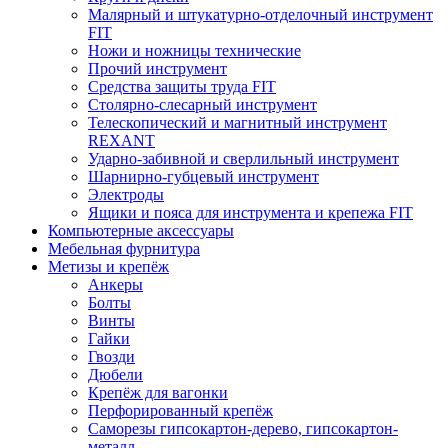
Малярный и штукатурно-отделочный инструмент
FIT
Ножи и ножницы технические
Прочий инструмент
Средства защиты труда FIT
Столярно-слесарный инструмент
Телескопический и магнитный инструмент
REXANT
Ударно-забивной и сверлильный инструмент
Шарнирно-губцевый инструмент
Электроды
Ящики и пояса для инструмента и крепежа FIT
Компьютерные аксессуары
Мебельная фурнитура
Метизы и крепёж
Анкеры
Болты
Винты
Гайки
Гвозди
Дюбели
Крепёж для вагонки
Перфорированный крепёж
Саморезы гипсокартон-дерево, гипсокартон-
металл