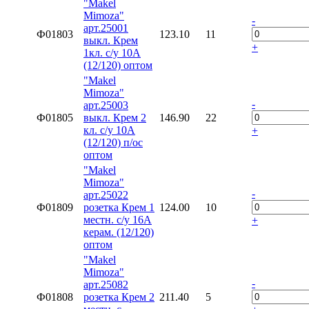
"Makel
Mimoza"
-
арт.25001
Ф01803
123.10
11
выкл. Крем
+
1кл. с/у 10А
(12/120) оптом
"Makel
Mimoza"
-
арт.25003
Ф01805
выкл. Крем 2
146.90
22
кл. с/у 10А
+
(12/120) п/ос
оптом
"Makel
Mimoza"
-
арт.25022
Ф01809
розетка Крем 1
124.00
10
местн. с/у 16А
+
керам. (12/120)
оптом
"Makel
Mimoza"
-
арт.25082
Ф01808
розетка Крем 2
211.40
5