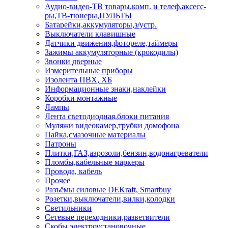
Аудио-видео-ТВ товары,комп. и телеф.аксесс-
ры,ТВ-тюнеры,ПУЛЬТЫ
Батарейки,аккумуляторы,з/устр.
Выключатели клавишные
Датчики движения,фотореле,таймеры
Зажимы аккумуляторные (крокодилы)
Звонки дверные
Измерительные приборы
Изолента ПВХ, ХБ
Информационные знаки,наклейки
Коробки монтажные
Лампы
Лента светодиодная,блоки питания
Муляжи видеокамер,трубки домофона
Пайка,смазочные материалы
Патроны
Плитки,ГАЗ,аэрозоли,бензин,водонагреватели
Пломбы,кабельные маркеры
Провода, кабель
Прочее
Разъёмы силовые DEKraft, Smartbuy
Розетки,выключатели,вилки,колодки
Светильники
Сетевые переходники,разветвители
Скобы электроустановочные