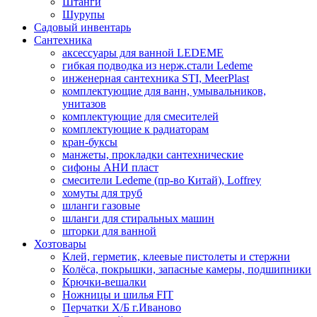
Штанги
Шурупы
Садовый инвентарь
Сантехника
аксессуары для ванной LEDEME
гибкая подводка из нерж.стали Ledeme
инженерная сантехника STI, MeerPlast
комплектующие для ванн, умывальников,
унитазов
комплектующие для смесителей
комплектующие к радиаторам
кран-буксы
манжеты, прокладки сантехнические
сифоны АНИ пласт
смесители Ledeme (пр-во Китай), Loffrey
хомуты для труб
шланги газовые
шланги для стиральных машин
шторки для ванной
Хозтовары
Клей, герметик, клеевые пистолеты и стержни
Колёса, покрышки, запасные камеры, подшипники
Крючки-вешалки
Ножницы и шилья FIT
Перчатки Х/Б г.Иваново