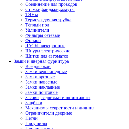
Соединение для проводов
Стяжки,бандажи,хомуты
ТЭНы
Термоусадочная трубка
Тёплый пол
Удлинители
Фильтры сетевые
Фонари
ЧАСЫ электронные
Шнуры электрические
Щитки для автоматов
Замки и дверная фурнитура
Всё для окон
Замки велосипедные
Замки врезные
Замки навесные
Замки накладные
Замки почтовые
Засовы, задвижки и шпингалеты
Защёлки
Механизмы секретности и личины
Ограничители дверные
Петли
Проушины
Прочие замки