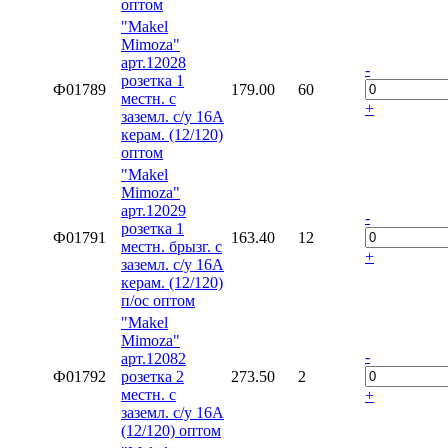
оптом
"Makel
Mimoza"
арт.12028
-
розетка 1
Ф01789
179.00
60
местн. с
+
заземл. с/у 16А
керам. (12/120)
оптом
"Makel
Mimoza"
арт.12029
-
розетка 1
Ф01791
163.40
12
местн. брызг. с
+
заземл. с/у 16А
керам. (12/120)
п/ос оптом
"Makel
Mimoza"
-
арт.12082
Ф01792
розетка 2
273.50
2
местн. с
+
заземл. с/у 16А
(12/120) оптом