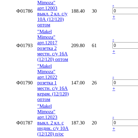
Mimoza"
-
арт.12003
Ф01786
188.40
30
выкл. 2 кл. с/у
+
10А (12/120)
оптом
"Makel
Mimoza"
-
арт.12017
Ф01793
209.80
61
розетка 2
+
местн. с/у 16А
(12/120) оптом
"Makel
Mimoza"
-
арт.12022
Ф01790
розетка 1
147.00
26
местн. с/у 16А
+
керам. (12/120)
оптом
"Makel
Mimoza"
-
арт.12023
Ф01787
выкл. 2 кл. с
187.30
20
индик. с/у 10А
+
(12/120) п/ос