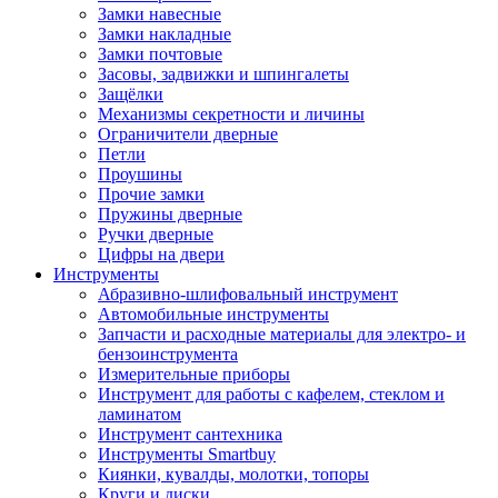
Замки навесные
Замки накладные
Замки почтовые
Засовы, задвижки и шпингалеты
Защёлки
Механизмы секретности и личины
Ограничители дверные
Петли
Проушины
Прочие замки
Пружины дверные
Ручки дверные
Цифры на двери
Инструменты
Абразивно-шлифовальный инструмент
Автомобильные инструменты
Запчасти и расходные материалы для электро- и
бензоинструмента
Измерительные приборы
Инструмент для работы с кафелем, стеклом и
ламинатом
Инструмент сантехника
Инструменты Smartbuy
Киянки, кувалды, молотки, топоры
Круги и диски