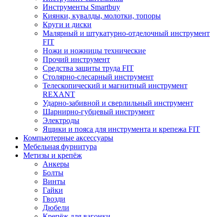
Инструменты Smartbuy
Киянки, кувалды, молотки, топоры
Круги и диски
Малярный и штукатурно-отделочный инструмент
FIT
Ножи и ножницы технические
Прочий инструмент
Средства защиты труда FIT
Столярно-слесарный инструмент
Телескопический и магнитный инструмент
REXANT
Ударно-забивной и сверлильный инструмент
Шарнирно-губцевый инструмент
Электроды
Ящики и пояса для инструмента и крепежа FIT
Компьютерные аксессуары
Мебельная фурнитура
Метизы и крепёж
Анкеры
Болты
Винты
Гайки
Гвозди
Дюбели
Крепёж для вагонки