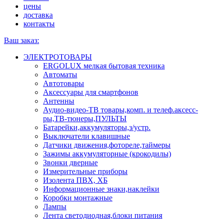
цены
доставка
контакты
Ваш заказ:
ЭЛЕКТРОТОВАРЫ
ERGOLUX мелкая бытовая техника
Автоматы
Автотовары
Аксессуары для смартфонов
Антенны
Аудио-видео-ТВ товары,комп. и телеф.аксесс-
ры,ТВ-тюнеры,ПУЛЬТЫ
Батарейки,аккумуляторы,з/устр.
Выключатели клавишные
Датчики движения,фотореле,таймеры
Зажимы аккумуляторные (крокодилы)
Звонки дверные
Измерительные приборы
Изолента ПВХ, ХБ
Информационные знаки,наклейки
Коробки монтажные
Лампы
Лента светодиодная,блоки питания