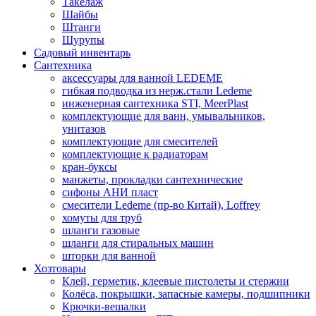
Такелаж
Шайбы
Штанги
Шурупы
Садовый инвентарь
Сантехника
аксессуары для ванной LEDEME
гибкая подводка из нерж.стали Ledeme
инженерная сантехника STI, MeerPlast
комплектующие для ванн, умывальников,
унитазов
комплектующие для смесителей
комплектующие к радиаторам
кран-буксы
манжеты, прокладки сантехнические
сифоны АНИ пласт
смесители Ledeme (пр-во Китай), Loffrey
хомуты для труб
шланги газовые
шланги для стиральных машин
шторки для ванной
Хозтовары
Клей, герметик, клеевые пистолеты и стержни
Колёса, покрышки, запасные камеры, подшипники
Крючки-вешалки