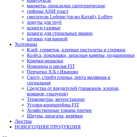
кран-буксы
манжеты, прокладки сантехнические
сифоны АНИ пласт
смесители Ledeme (пр-во Китай), Loffrey
хомуты для труб
шланги газовые
шланги для стиральных машин
шторки для ванной
Хозтовары
Клей, герметик, клеевые пистолеты и стержни
Колёса, покрышки, запасные камеры, подшипники
Крючки-вешалки
Ножницы и шилья FIT
Перчатки Х/Б г.Иваново
Скотч, стрейч пленка, лента малярная и
сигнальная
Средства от вредителей (тараканов, клопов,
комаров, грызунов)
Термометры, метеостанции
Уголки-кронштейны FIT
Хозяйственные товары прочие
Шнуры, шпагаты, верёвки
Люстры
НОВОГОДНЯЯ ПРОДУКЦИЯ