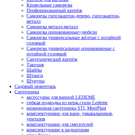
Кровельные саморезы
Перфорированный крепёж
Саморезы гипсокартон-дерево, гипсокартон-
металл
Саморезы металл-металл
Саморезы оцинкованные+дюбели
Саморезы универсальные жёлтые с потайной
головкой
Саморезы универсальные оцинкованные с
потайной головкой
Сантехнический крепёж
Такелаж
Шайбы
Штанги
Шурупы
Садовый инвентарь
Сантехника
аксессуары для ванной LEDEME
гибкая подводка из нерж.стали Ledeme
инженерная сантехника STI, MeerPlast
комплектующие для ванн, умывальников,
унитазов
комплектующие для смесителей
комплектующие к радиаторам