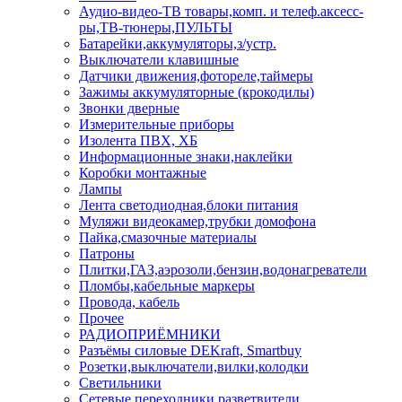
Аудио-видео-ТВ товары,комп. и телеф.аксесс-
ры,ТВ-тюнеры,ПУЛЬТЫ
Батарейки,аккумуляторы,з/устр.
Выключатели клавишные
Датчики движения,фотореле,таймеры
Зажимы аккумуляторные (крокодилы)
Звонки дверные
Измерительные приборы
Изолента ПВХ, ХБ
Информационные знаки,наклейки
Коробки монтажные
Лампы
Лента светодиодная,блоки питания
Муляжи видеокамер,трубки домофона
Пайка,смазочные материалы
Патроны
Плитки,ГАЗ,аэрозоли,бензин,водонагреватели
Пломбы,кабельные маркеры
Провода, кабель
Прочее
РАДИОПРИЁМНИКИ
Разъёмы силовые DEKraft, Smartbuy
Розетки,выключатели,вилки,колодки
Светильники
Сетевые переходники,разветвители