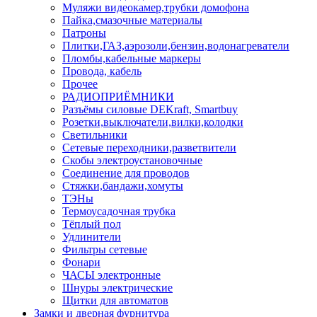
Муляжи видеокамер,трубки домофона
Пайка,смазочные материалы
Патроны
Плитки,ГАЗ,аэрозоли,бензин,водонагреватели
Пломбы,кабельные маркеры
Провода, кабель
Прочее
РАДИОПРИЁМНИКИ
Разъёмы силовые DEKraft, Smartbuy
Розетки,выключатели,вилки,колодки
Светильники
Сетевые переходники,разветвители
Скобы электроустановочные
Соединение для проводов
Стяжки,бандажи,хомуты
ТЭНы
Термоусадочная трубка
Тёплый пол
Удлинители
Фильтры сетевые
Фонари
ЧАСЫ электронные
Шнуры электрические
Щитки для автоматов
Замки и дверная фурнитура