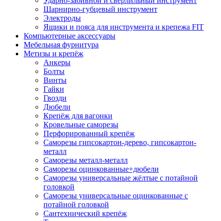
Ударно-забивной и сверлильный инструмент
Шарнирно-губцевый инструмент
Электроды
Ящики и пояса для инструмента и крепежа FIT
Компьютерные аксессуары
Мебельная фурнитура
Метизы и крепёж
Анкеры
Болты
Винты
Гайки
Гвозди
Дюбели
Крепёж для вагонки
Кровельные саморезы
Перфорированный крепёж
Саморезы гипсокартон-дерево, гипсокартон-
металл
Саморезы металл-металл
Саморезы оцинкованные+дюбели
Саморезы универсальные жёлтые с потайной
головкой
Саморезы универсальные оцинкованные с
потайной головкой
Сантехнический крепёж