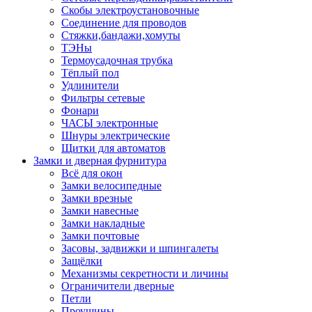
Скобы электроустановочные
Соединение для проводов
Стяжки,бандажи,хомуты
ТЭНы
Термоусадочная трубка
Тёплый пол
Удлинители
Фильтры сетевые
Фонари
ЧАСЫ электронные
Шнуры электрические
Щитки для автоматов
Замки и дверная фурнитура
Всё для окон
Замки велосипедные
Замки врезные
Замки навесные
Замки накладные
Замки почтовые
Засовы, задвижки и шпингалеты
Защёлки
Механизмы секретности и личины
Ограничители дверные
Петли
Проушины