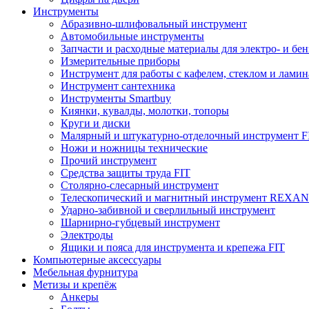
Инструменты
Абразивно-шлифовальный инструмент
Автомобильные инструменты
Запчасти и расходные материалы для электро- и бе
Измерительные приборы
Инструмент для работы с кафелем, стеклом и лами
Инструмент сантехника
Инструменты Smartbuy
Киянки, кувалды, молотки, топоры
Круги и диски
Малярный и штукатурно-отделочный инструмент F
Ножи и ножницы технические
Прочий инструмент
Средства защиты труда FIT
Столярно-слесарный инструмент
Телескопический и магнитный инструмент REXA
Ударно-забивной и сверлильный инструмент
Шарнирно-губцевый инструмент
Электроды
Ящики и пояса для инструмента и крепежа FIT
Компьютерные аксессуары
Мебельная фурнитура
Метизы и крепёж
Анкеры