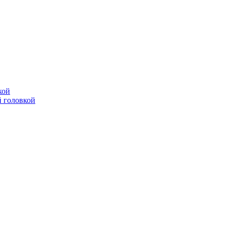
кой
 головкой