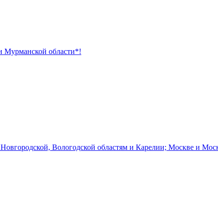
 и Мурманской области*!
 Новгородской, Вологодской областям и Карелии; Москве и Мос