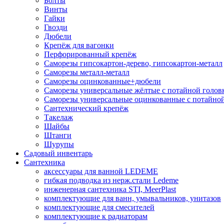
Болты
Винты
Гайки
Гвозди
Дюбели
Крепёж для вагонки
Перфорированный крепёж
Саморезы гипсокартон-дерево, гипсокартон-металл
Саморезы металл-металл
Саморезы оцинкованные+дюбели
Саморезы универсальные жёлтые с потайной голов
Саморезы универсальные оцинкованные с потайной
Сантехнический крепёж
Такелаж
Шайбы
Штанги
Шурупы
Садовый инвентарь
Сантехника
аксессуары для ванной LEDEME
гибкая подводка из нерж.стали Ledeme
инженерная сантехника STI, MeerPlast
комплектующие для ванн, умывальников, унитазов
комплектующие для смесителей
комплектующие к радиаторам