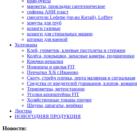
кран-буксы
манжеты, прокладки сантехнические
сифоны АНИ пласт
смесители Ledeme (пр-во Китай), Loffrey
хомуты для труб
шланги газовые
шланги для стиральных машин
шторки для ванной
Хозтовары
Клей, герметик, клеевые пистолеты и стержни
Колёса, покрышки, запасные камеры, подшипники
Крючки-вешалки
Ножницы и шилья FIT
Перчатки Х/Б г.Иваново
Скотч, стрейч пленка, лента малярная и сигнальная
Средства от вредителей (тараканов, клопов, комаро
Термометры, метеостанции
Уголки-кронштейны FIT
Хозяйственные товары прочие
Шнуры, шпагаты, верёвки
Люстры
НОВОГОДНЯЯ ПРОДУКЦИЯ
Новости: