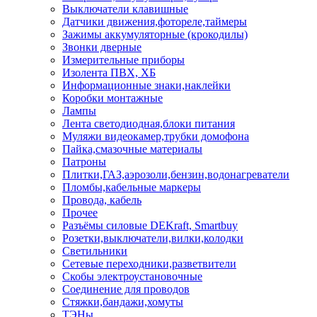
Выключатели клавишные
Датчики движения,фотореле,таймеры
Зажимы аккумуляторные (крокодилы)
Звонки дверные
Измерительные приборы
Изолента ПВХ, ХБ
Информационные знаки,наклейки
Коробки монтажные
Лампы
Лента светодиодная,блоки питания
Муляжи видеокамер,трубки домофона
Пайка,смазочные материалы
Патроны
Плитки,ГАЗ,аэрозоли,бензин,водонагреватели
Пломбы,кабельные маркеры
Провода, кабель
Прочее
Разъёмы силовые DEKraft, Smartbuy
Розетки,выключатели,вилки,колодки
Светильники
Сетевые переходники,разветвители
Скобы электроустановочные
Соединение для проводов
Стяжки,бандажи,хомуты
ТЭНы