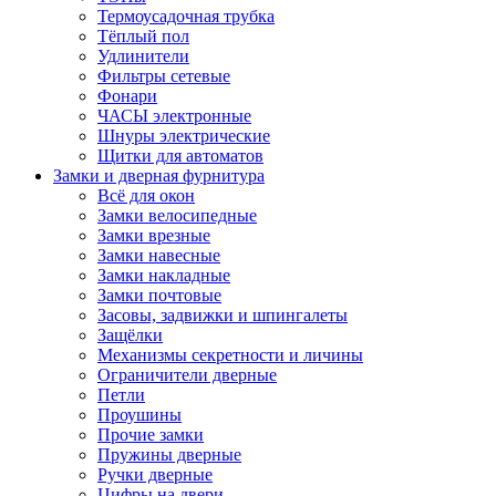
Термоусадочная трубка
Тёплый пол
Удлинители
Фильтры сетевые
Фонари
ЧАСЫ электронные
Шнуры электрические
Щитки для автоматов
Замки и дверная фурнитура
Всё для окон
Замки велосипедные
Замки врезные
Замки навесные
Замки накладные
Замки почтовые
Засовы, задвижки и шпингалеты
Защёлки
Механизмы секретности и личины
Ограничители дверные
Петли
Проушины
Прочие замки
Пружины дверные
Ручки дверные
Цифры на двери