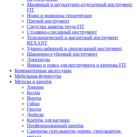
Малярный и штукатурно-отделочный инструмент
FIT
Ножи и ножницы технические
Прочий инструмент
Средства защиты труда FIT
Столярно-слесарный инструмент
Телескопический и магнитный инструмент
REXANT
Ударно-забивной и сверлильный инструмент
Шарнирно-губцевый инструмент
Электроды
Ящики и пояса для инструмента и крепежа FIT
Компьютерные аксессуары
Мебельная фурнитура
Метизы и крепёж
Анкеры
Болты
Винты
Гайки
Гвозди
Дюбели
Крепёж для вагонки
Перфорированный крепёж
Саморезы гипсокартон-дерево, гипсокартон-
металл