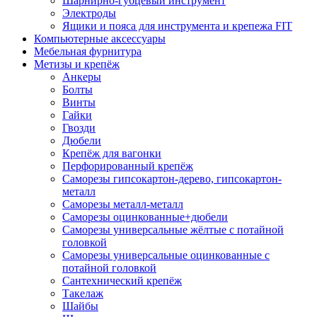
Шарнирно-губцевый инструмент
Электроды
Ящики и пояса для инструмента и крепежа FIT
Компьютерные аксессуары
Мебельная фурнитура
Метизы и крепёж
Анкеры
Болты
Винты
Гайки
Гвозди
Дюбели
Крепёж для вагонки
Перфорированный крепёж
Саморезы гипсокартон-дерево, гипсокартон-
металл
Саморезы металл-металл
Саморезы оцинкованные+дюбели
Саморезы универсальные жёлтые с потайной
головкой
Саморезы универсальные оцинкованные с
потайной головкой
Сантехнический крепёж
Такелаж
Шайбы