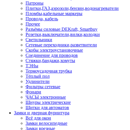
Патроны
Плитки,ГАЗ,аэрозоли,бензин,водонагреватели
Пломбы,кабельные маркеры
Провода, кабель
Прочее
Разъёмы силовые DEKraft, Smartbuy
Розетки,выключатели,вилки,колодки
Светильники
Сетевые переходники,разветвители
Скобы электроустановочные
Соединение для проводов
Стяжки,бандажи,хомуты
ТЭНы
Термоусадочная трубка
Тёплый пол
Удлинители
Фильтры сетевые
Фонари
ЧАСЫ электронные
Шнуры электрические
Щитки для автоматов
Замки и дверная фурнитура
Всё для окон
Замки велосипедные
Замки врезные