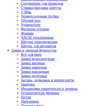
Соединение для проводов
Стяжки,бандажи,хомуты
ТЭНы
Термоусадочная трубка
Тёплый пол
Удлинители
Фильтры сетевые
Фонари
ЧАСЫ электронные
Шнуры электрические
Щитки для автоматов
Замки и дверная фурнитура
Всё для окон
Замки велосипедные
Замки врезные
Замки навесные
Замки накладные
Замки почтовые
Засовы, задвижки и шпингалеты
Защёлки
Механизмы секретности и личины
Ограничители дверные
Петли
Проушины
Прочие замки