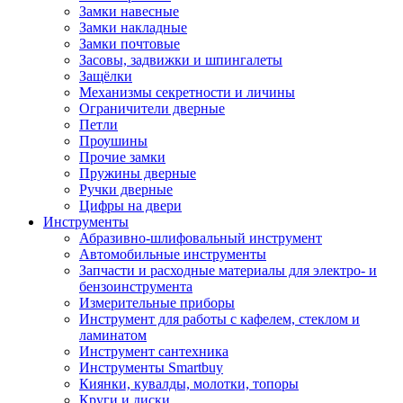
Замки навесные
Замки накладные
Замки почтовые
Засовы, задвижки и шпингалеты
Защёлки
Механизмы секретности и личины
Ограничители дверные
Петли
Проушины
Прочие замки
Пружины дверные
Ручки дверные
Цифры на двери
Инструменты
Абразивно-шлифовальный инструмент
Автомобильные инструменты
Запчасти и расходные материалы для электро- и
бензоинструмента
Измерительные приборы
Инструмент для работы с кафелем, стеклом и
ламинатом
Инструмент сантехника
Инструменты Smartbuy
Киянки, кувалды, молотки, топоры
Круги и диски