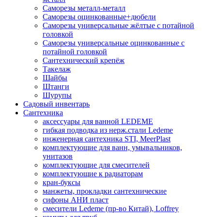
Саморезы металл-металл
Саморезы оцинкованные+дюбели
Саморезы универсальные жёлтые с потайной
головкой
Саморезы универсальные оцинкованные с
потайной головкой
Сантехнический крепёж
Такелаж
Шайбы
Штанги
Шурупы
Садовый инвентарь
Сантехника
аксессуары для ванной LEDEME
гибкая подводка из нерж.стали Ledeme
инженерная сантехника STI, MeerPlast
комплектующие для ванн, умывальников,
унитазов
комплектующие для смесителей
комплектующие к радиаторам
кран-буксы
манжеты, прокладки сантехнические
сифоны АНИ пласт
смесители Ledeme (пр-во Китай), Loffrey