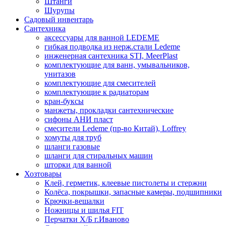
Штанги
Шурупы
Садовый инвентарь
Сантехника
аксессуары для ванной LEDEME
гибкая подводка из нерж.стали Ledeme
инженерная сантехника STI, MeerPlast
комплектующие для ванн, умывальников,
унитазов
комплектующие для смесителей
комплектующие к радиаторам
кран-буксы
манжеты, прокладки сантехнические
сифоны АНИ пласт
смесители Ledeme (пр-во Китай), Loffrey
хомуты для труб
шланги газовые
шланги для стиральных машин
шторки для ванной
Хозтовары
Клей, герметик, клеевые пистолеты и стержни
Колёса, покрышки, запасные камеры, подшипники
Крючки-вешалки
Ножницы и шилья FIT
Перчатки Х/Б г.Иваново