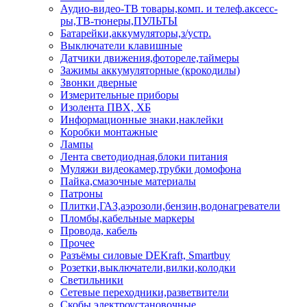
Аудио-видео-ТВ товары,комп. и телеф.аксесс-
ры,ТВ-тюнеры,ПУЛЬТЫ
Батарейки,аккумуляторы,з/устр.
Выключатели клавишные
Датчики движения,фотореле,таймеры
Зажимы аккумуляторные (крокодилы)
Звонки дверные
Измерительные приборы
Изолента ПВХ, ХБ
Информационные знаки,наклейки
Коробки монтажные
Лампы
Лента светодиодная,блоки питания
Муляжи видеокамер,трубки домофона
Пайка,смазочные материалы
Патроны
Плитки,ГАЗ,аэрозоли,бензин,водонагреватели
Пломбы,кабельные маркеры
Провода, кабель
Прочее
Разъёмы силовые DEKraft, Smartbuy
Розетки,выключатели,вилки,колодки
Светильники
Сетевые переходники,разветвители
Скобы электроустановочные