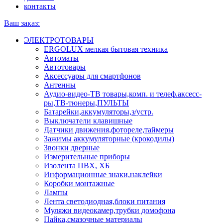
контакты
Ваш заказ:
ЭЛЕКТРОТОВАРЫ
ERGOLUX мелкая бытовая техника
Автоматы
Автотовары
Аксессуары для смартфонов
Антенны
Аудио-видео-ТВ товары,комп. и телеф.аксесс-
ры,ТВ-тюнеры,ПУЛЬТЫ
Батарейки,аккумуляторы,з/устр.
Выключатели клавишные
Датчики движения,фотореле,таймеры
Зажимы аккумуляторные (крокодилы)
Звонки дверные
Измерительные приборы
Изолента ПВХ, ХБ
Информационные знаки,наклейки
Коробки монтажные
Лампы
Лента светодиодная,блоки питания
Муляжи видеокамер,трубки домофона
Пайка,смазочные материалы