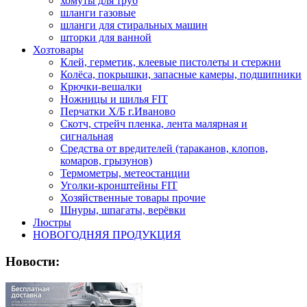
хомуты для труб
шланги газовые
шланги для стиральных машин
шторки для ванной
Хозтовары
Клей, герметик, клеевые пистолеты и стержни
Колёса, покрышки, запасные камеры, подшипники
Крючки-вешалки
Ножницы и шилья FIT
Перчатки Х/Б г.Иваново
Скотч, стрейч пленка, лента малярная и
сигнальная
Средства от вредителей (тараканов, клопов,
комаров, грызунов)
Термометры, метеостанции
Уголки-кронштейны FIT
Хозяйственные товары прочие
Шнуры, шпагаты, верёвки
Люстры
НОВОГОДНЯЯ ПРОДУКЦИЯ
Новости: