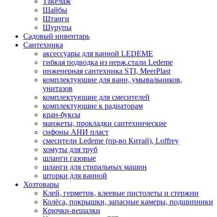
Такелаж
Шайбы
Штанги
Шурупы
Садовый инвентарь
Сантехника
аксессуары для ванной LEDEME
гибкая подводка из нерж.стали Ledeme
инженерная сантехника STI, MeerPlast
комплектующие для ванн, умывальников,
унитазов
комплектующие для смесителей
комплектующие к радиаторам
кран-буксы
манжеты, прокладки сантехнические
сифоны АНИ пласт
смесители Ledeme (пр-во Китай), Loffrey
хомуты для труб
шланги газовые
шланги для стиральных машин
шторки для ванной
Хозтовары
Клей, герметик, клеевые пистолеты и стержни
Колёса, покрышки, запасные камеры, подшипники
Крючки-вешалки