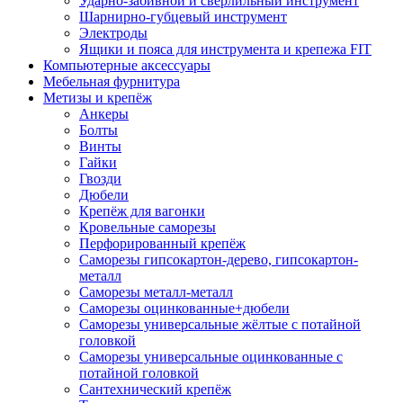
Ударно-забивной и сверлильный инструмент
Шарнирно-губцевый инструмент
Электроды
Ящики и пояса для инструмента и крепежа FIT
Компьютерные аксессуары
Мебельная фурнитура
Метизы и крепёж
Анкеры
Болты
Винты
Гайки
Гвозди
Дюбели
Крепёж для вагонки
Кровельные саморезы
Перфорированный крепёж
Саморезы гипсокартон-дерево, гипсокартон-
металл
Саморезы металл-металл
Саморезы оцинкованные+дюбели
Саморезы универсальные жёлтые с потайной
головкой
Саморезы универсальные оцинкованные с
потайной головкой
Сантехнический крепёж