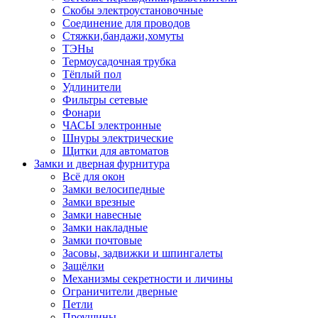
Скобы электроустановочные
Соединение для проводов
Стяжки,бандажи,хомуты
ТЭНы
Термоусадочная трубка
Тёплый пол
Удлинители
Фильтры сетевые
Фонари
ЧАСЫ электронные
Шнуры электрические
Щитки для автоматов
Замки и дверная фурнитура
Всё для окон
Замки велосипедные
Замки врезные
Замки навесные
Замки накладные
Замки почтовые
Засовы, задвижки и шпингалеты
Защёлки
Механизмы секретности и личины
Ограничители дверные
Петли
Проушины