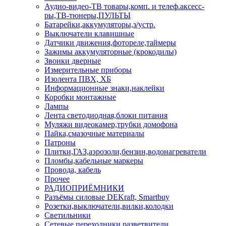
Аудио-видео-ТВ товары,комп. и телеф.аксесс-
ры,ТВ-тюнеры,ПУЛЬТЫ
Батарейки,аккумуляторы,з/устр.
Выключатели клавишные
Датчики движения,фотореле,таймеры
Зажимы аккумуляторные (крокодилы)
Звонки дверные
Измерительные приборы
Изолента ПВХ, ХБ
Информационные знаки,наклейки
Коробки монтажные
Лампы
Лента светодиодная,блоки питания
Муляжи видеокамер,трубки домофона
Пайка,смазочные материалы
Патроны
Плитки,ГАЗ,аэрозоли,бензин,водонагреватели
Пломбы,кабельные маркеры
Провода, кабель
Прочее
РАДИОПРИЁМНИКИ
Разъёмы силовые DEKraft, Smartbuy
Розетки,выключатели,вилки,колодки
Светильники
Сетевые переходники,разветвители