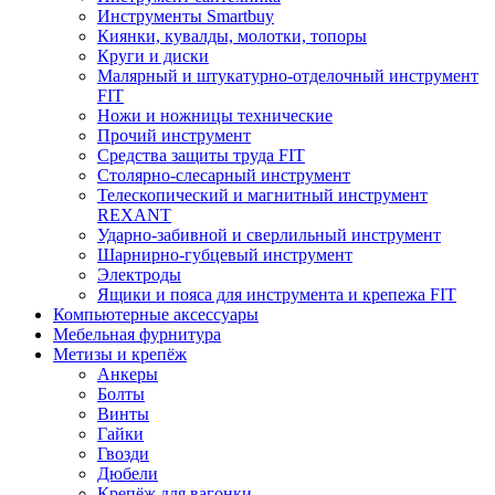
Инструменты Smartbuy
Киянки, кувалды, молотки, топоры
Круги и диски
Малярный и штукатурно-отделочный инструмент
FIT
Ножи и ножницы технические
Прочий инструмент
Средства защиты труда FIT
Столярно-слесарный инструмент
Телескопический и магнитный инструмент
REXANT
Ударно-забивной и сверлильный инструмент
Шарнирно-губцевый инструмент
Электроды
Ящики и пояса для инструмента и крепежа FIT
Компьютерные аксессуары
Мебельная фурнитура
Метизы и крепёж
Анкеры
Болты
Винты
Гайки
Гвозди
Дюбели
Крепёж для вагонки