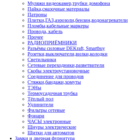
Муляжи видеокамер,трубки домофона
Пайка,смазочные материалы
Патроны
Плитки,ГАЗ,аэрозоли,бензин,водонагреватели
Пломбы,кабельные маркеры
Провода, кабель
Прочее
РАДИОПРИЁМНИКИ
Разъёмы силовые DEKraft, Smartbuy
Розетки,выключатели,вилки,колодки
Светильники
Сетевые переходники,разветвители
Скобы электроустановочные
Соединение для проводов
Стяжки,бандажи,хомуты
ТЭНы
Термоусадочная трубка
Тёплый пол
Удлинители
Фильтры сетевые
Фонари
ЧАСЫ электронные
Шнуры электрические
Щитки для автоматов
Замки и дверная фурнитура