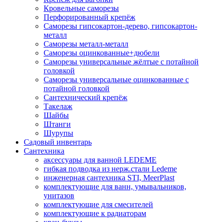
Кровельные саморезы
Перфорированный крепёж
Саморезы гипсокартон-дерево, гипсокартон-
металл
Саморезы металл-металл
Саморезы оцинкованные+дюбели
Саморезы универсальные жёлтые с потайной
головкой
Саморезы универсальные оцинкованные с
потайной головкой
Сантехнический крепёж
Такелаж
Шайбы
Штанги
Шурупы
Садовый инвентарь
Сантехника
аксессуары для ванной LEDEME
гибкая подводка из нерж.стали Ledeme
инженерная сантехника STI, MeerPlast
комплектующие для ванн, умывальников,
унитазов
комплектующие для смесителей
комплектующие к радиаторам