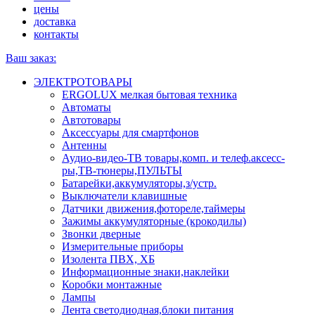
цены
доставка
контакты
Ваш заказ:
ЭЛЕКТРОТОВАРЫ
ERGOLUX мелкая бытовая техника
Автоматы
Автотовары
Аксессуары для смартфонов
Антенны
Аудио-видео-ТВ товары,комп. и телеф.аксесс-
ры,ТВ-тюнеры,ПУЛЬТЫ
Батарейки,аккумуляторы,з/устр.
Выключатели клавишные
Датчики движения,фотореле,таймеры
Зажимы аккумуляторные (крокодилы)
Звонки дверные
Измерительные приборы
Изолента ПВХ, ХБ
Информационные знаки,наклейки
Коробки монтажные
Лампы
Лента светодиодная,блоки питания