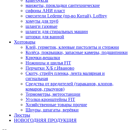
кран-буксы
манжеты, прокладки сантехнические
сифоны АНИ пласт
смесители Ledeme (пр-во Китай), Loffrey
хомуты для труб
шланги газовые
шланги для стиральных машин
шторки для ванной
Хозтовары
Клей, герметик, клеевые пистолеты и стержни
Колёса, покрышки, запасные камеры, подшипники
Крючки-вешалки
Ножницы и шилья FIT
Перчатки Х/Б г.Иваново
Скотч, стрейч пленка, лента малярная и
сигнальная
Средства от вредителей (тараканов, клопов,
комаров, грызунов)
Термометры, метеостанции
Уголки-кронштейны FIT
Хозяйственные товары прочие
Шнуры, шпагаты, верёвки
Люстры
НОВОГОДНЯЯ ПРОДУКЦИЯ