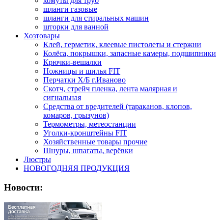
хомуты для труб
шланги газовые
шланги для стиральных машин
шторки для ванной
Хозтовары
Клей, герметик, клеевые пистолеты и стержни
Колёса, покрышки, запасные камеры, подшипники
Крючки-вешалки
Ножницы и шилья FIT
Перчатки Х/Б г.Иваново
Скотч, стрейч пленка, лента малярная и
сигнальная
Средства от вредителей (тараканов, клопов,
комаров, грызунов)
Термометры, метеостанции
Уголки-кронштейны FIT
Хозяйственные товары прочие
Шнуры, шпагаты, верёвки
Люстры
НОВОГОДНЯЯ ПРОДУКЦИЯ
Новости: