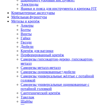
Шарнирно-губцевый инструмент
Электроды
Ящики и пояса для инструмента и крепежа FIT
Компьютерные аксессуары
Мебельная фурнитура
Метизы и крепёж
Анкеры
Болты
Винты
Гайки
Гвозди
Дюбели
Крепёж для вагонки
Перфорированный крепёж
Саморезы гипсокартон-дерево, гипсокартон-
металл
Саморезы металл-металл
Саморезы оцинкованные+дюбели
Саморезы универсальные жёлтые с потайной
головкой
Саморезы универсальные оцинкованные с
потайной головкой
Сантехнический крепёж
Такелаж
Шайбы