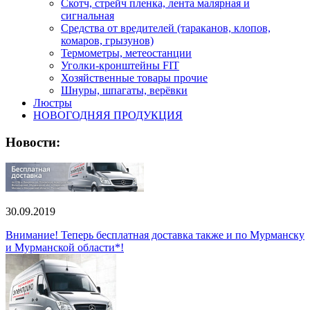
Скотч, стрейч пленка, лента малярная и
сигнальная
Средства от вредителей (тараканов, клопов,
комаров, грызунов)
Термометры, метеостанции
Уголки-кронштейны FIT
Хозяйственные товары прочие
Шнуры, шпагаты, верёвки
Люстры
НОВОГОДНЯЯ ПРОДУКЦИЯ
Новости:
30.09.2019
Внимание! Теперь бесплатная доставка также и по Мурманску
и Мурманской области*!