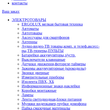
контакты
Ваш заказ:
ЭЛЕКТРОТОВАРЫ
ERGOLUX мелкая бытовая техника
Автоматы
Автотовары
Аксессуары для смартфонов
Антенны
Аудио-видео-ТВ товары,комп. и телеф.аксесс-
ры,ТВ-тюнеры,ПУЛЬТЫ
Батарейки,аккумуляторы,з/устр.
Выключатели клавишные
Датчики движения,фотореле,таймеры
Зажимы аккумуляторные (крокодилы)
Звонки дверные
Измерительные приборы
Изолента ПВХ, ХБ
Информационные знаки,наклейки
Коробки монтажные
Лампы
Лента светодиодная,блоки питания
Муляжи видеокамер,трубки домофона
Пайка,смазочные материалы