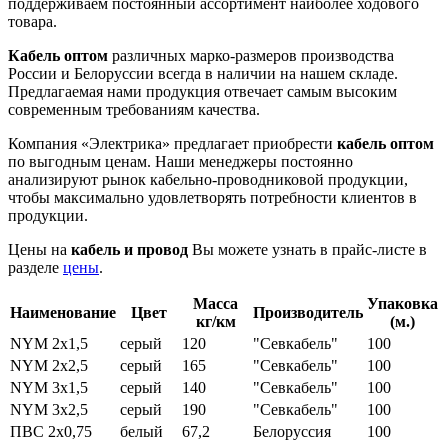
поддерживаем постоянный ассортимент наиболее ходового
товара.
Кабель оптом
различных марко-размеров производства
России и Белоруссии всегда в наличии на нашем складе.
Предлагаемая нами продукция отвечает самым высоким
современным требованиям качества.
Компания «Электрика» предлагает приобрести
кабель оптом
по выгодным ценам. Наши менеджеры постоянно
анализируют рынок кабельно-проводниковой продукции,
чтобы максимально удовлетворять потребности клиентов в
продукции.
Цены на
кабель и провод
Вы можете узнать в прайс-листе в
разделе
цены
.
Масса
Упаковка
Наименование
Цвет
Производитель
кг/км
(м.)
NYM 2x1,5
серый
120
"Севкабель"
100
NYM 2x2,5
серый
165
"Севкабель"
100
NYM 3x1,5
серый
140
"Севкабель"
100
NYM 3x2,5
серый
190
"Севкабель"
100
ПВС 2х0,75
белый
67,2
Белоруссия
100