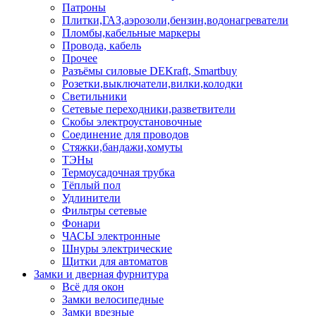
Патроны
Плитки,ГАЗ,аэрозоли,бензин,водонагреватели
Пломбы,кабельные маркеры
Провода, кабель
Прочее
Разъёмы силовые DEKraft, Smartbuy
Розетки,выключатели,вилки,колодки
Светильники
Сетевые переходники,разветвители
Скобы электроустановочные
Соединение для проводов
Стяжки,бандажи,хомуты
ТЭНы
Термоусадочная трубка
Тёплый пол
Удлинители
Фильтры сетевые
Фонари
ЧАСЫ электронные
Шнуры электрические
Щитки для автоматов
Замки и дверная фурнитура
Всё для окон
Замки велосипедные
Замки врезные