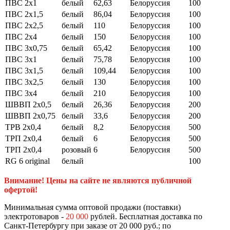
ПВС 2х1
белый
62,63
Белоруссия
100
ПВС 2х1,5
белый
86,04
Белоруссия
100
ПВС 2х2,5
белый
110
Белоруссия
100
ПВС 2х4
белый
150
Белоруссия
100
ПВС 3х0,75
белый
65,42
Белоруссия
100
ПВС 3х1
белый
75,78
Белоруссия
100
ПВС 3х1,5
белый
109,44
Белоруссия
100
ПВС 3х2,5
белый
130
Белоруссия
100
ПВС 3х4
белый
210
Белоруссия
100
ШВВП 2х0,5
белый
26,36
Белоруссия
200
ШВВП 2х0,75
белый
33,6
Белоруссия
200
ТРВ 2х0,4
белый
8,2
Белоруссия
500
ТРП 2х0,4
белый
6
Белоруссия
500
ТРП 2х0,4
розовый
6
Белоруссия
500
RG 6 original
белый
100
Внимание! Цены на сайте не являются публичной
офертой!
Минимальная сумма оптовой продажи (поставки)
электротоваров -
20 000
рублей. Бесплатная доставка по
Санкт-Петербургу при заказе от 20 000 руб.; по