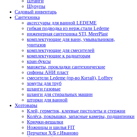
Штанги
Шурупы
Садовый инвентарь
Сантехника
аксессуары для ванной LEDEME
гибкая подводка из нерж.стали Ledeme
инженерная сантехника STI, MeerPlast
комплектующие для ванн, умывальников,
унитазов
комплектующие для смесителей
комплектующие к радиаторам
кран-буксы
манжеты, прокладки сантехнические
сифоны АНИ пласт
смесители Ledeme (пр-во Китай), Loffrey
хомуты для труб
шланги газовые
шланги для стиральных машин
шторки для ванной
Хозтовары
Клей, герметик, клеевые пистолеты и стержни
Колёса, покрышки, запасные камеры, подшипники
Крючки-вешалки
Ножницы и шилья FIT
Перчатки Х/Б г.Иваново