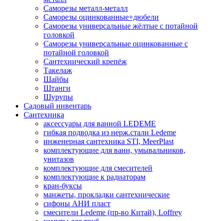
Саморезы металл-металл
Саморезы оцинкованные+дюбели
Саморезы универсальные жёлтые с потайной
головкой
Саморезы универсальные оцинкованные с
потайной головкой
Сантехнический крепёж
Такелаж
Шайбы
Штанги
Шурупы
Садовый инвентарь
Сантехника
аксессуары для ванной LEDEME
гибкая подводка из нерж.стали Ledeme
инженерная сантехника STI, MeerPlast
комплектующие для ванн, умывальников,
унитазов
комплектующие для смесителей
комплектующие к радиаторам
кран-буксы
манжеты, прокладки сантехнические
сифоны АНИ пласт
смесители Ledeme (пр-во Китай), Loffrey