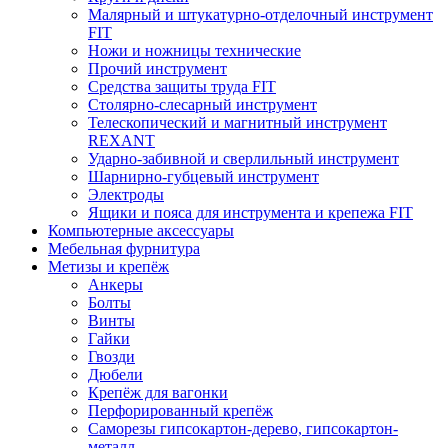
Малярный и штукатурно-отделочный инструмент
FIT
Ножи и ножницы технические
Прочий инструмент
Средства защиты труда FIT
Столярно-слесарный инструмент
Телескопический и магнитный инструмент
REXANT
Ударно-забивной и сверлильный инструмент
Шарнирно-губцевый инструмент
Электроды
Ящики и пояса для инструмента и крепежа FIT
Компьютерные аксессуары
Мебельная фурнитура
Метизы и крепёж
Анкеры
Болты
Винты
Гайки
Гвозди
Дюбели
Крепёж для вагонки
Перфорированный крепёж
Саморезы гипсокартон-дерево, гипсокартон-
металл