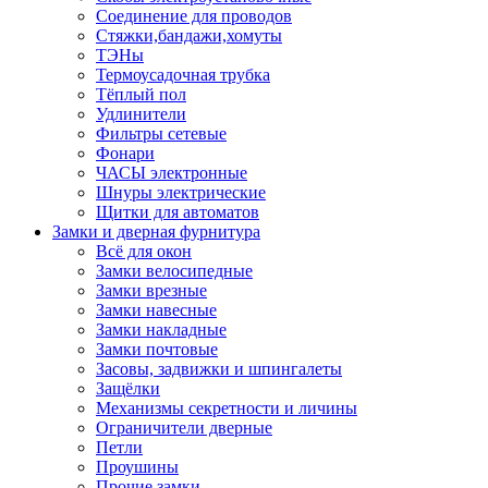
Соединение для проводов
Стяжки,бандажи,хомуты
ТЭНы
Термоусадочная трубка
Тёплый пол
Удлинители
Фильтры сетевые
Фонари
ЧАСЫ электронные
Шнуры электрические
Щитки для автоматов
Замки и дверная фурнитура
Всё для окон
Замки велосипедные
Замки врезные
Замки навесные
Замки накладные
Замки почтовые
Засовы, задвижки и шпингалеты
Защёлки
Механизмы секретности и личины
Ограничители дверные
Петли
Проушины
Прочие замки