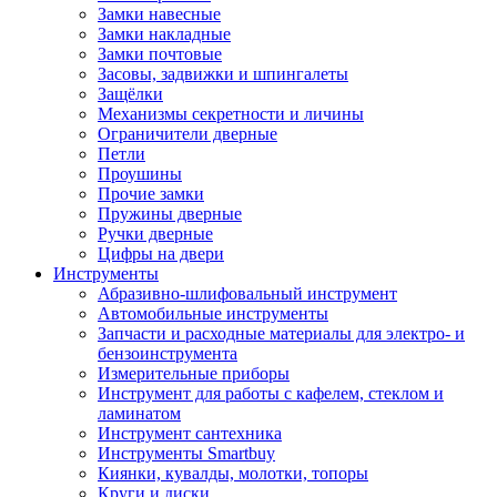
Замки навесные
Замки накладные
Замки почтовые
Засовы, задвижки и шпингалеты
Защёлки
Механизмы секретности и личины
Ограничители дверные
Петли
Проушины
Прочие замки
Пружины дверные
Ручки дверные
Цифры на двери
Инструменты
Абразивно-шлифовальный инструмент
Автомобильные инструменты
Запчасти и расходные материалы для электро- и
бензоинструмента
Измерительные приборы
Инструмент для работы с кафелем, стеклом и
ламинатом
Инструмент сантехника
Инструменты Smartbuy
Киянки, кувалды, молотки, топоры
Круги и диски