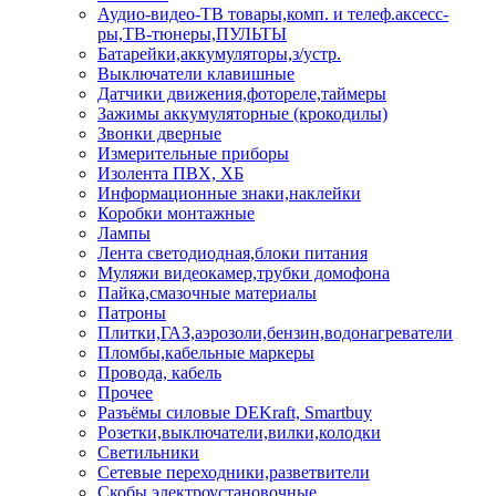
Аудио-видео-ТВ товары,комп. и телеф.аксесс-
ры,ТВ-тюнеры,ПУЛЬТЫ
Батарейки,аккумуляторы,з/устр.
Выключатели клавишные
Датчики движения,фотореле,таймеры
Зажимы аккумуляторные (крокодилы)
Звонки дверные
Измерительные приборы
Изолента ПВХ, ХБ
Информационные знаки,наклейки
Коробки монтажные
Лампы
Лента светодиодная,блоки питания
Муляжи видеокамер,трубки домофона
Пайка,смазочные материалы
Патроны
Плитки,ГАЗ,аэрозоли,бензин,водонагреватели
Пломбы,кабельные маркеры
Провода, кабель
Прочее
Разъёмы силовые DEKraft, Smartbuy
Розетки,выключатели,вилки,колодки
Светильники
Сетевые переходники,разветвители
Скобы электроустановочные