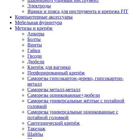
Шарнирно-губцевый инструмент
Электроды
Ящики и пояса для инструмента и крепежа FIT
Компьютерные аксессуары
Мебельная фурнитура
Метизы и крепёж
Анкеры
Болты
Винты
Гайки
Гвозди
Дюбели
Крепёж для вагонки
Перфорированный крепёж
Саморезы гипсокартон-дерево, гипсокартон-
металл
Саморезы металл-металл
Саморезы оцинкованные+дюбели
Саморезы универсальные жёлтые с потайной
головкой
Саморезы универсальные оцинкованные с
потайной головкой
Сантехнический крепёж
Такелаж
Шайбы