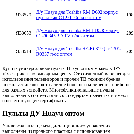
Д/у Huayu для Toshiba RM-D602 корпус
Я33529
198
пульта как CT-90126 п/ос оптом
Д/у Huayu для Toshiba RM-L1028 корпуc
Я33653
289
CT-90345 3D TV п/ос оптом
Д/у Huayu для Toshiba SE-R0319 ( ic ) SE-
Я33514
205
R0337 п/ос оптом
Купить универсальные пульты Huayu оптом можно в ТФ
«Электрика» по выгодным ценам. Это отличный вариант для
использования телевизоров и прочей ТВ-техники бренда,
поскольку исключают наличие большого количества приборов
для разных устройств. Многофункциональные пульты
выполнены в соответствии со стандартами качества и имеют
соответствующие сертификаты.
Пульты ДУ Huayu оптом
Универсальные пульты дистанционного управления
выполнены из прочного пластика с использованием