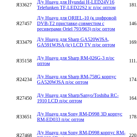
Д/у Huayu для Hyundai H-LED24V16
Я33627
181
Telefunken TF-LED22S2 ic п/ос оптом
Д/у Huayu для ORIEL-10 (к цифровой
Я27457
DVB-T2 приставке,совместим с
146
ресиверами Oriel 793/963) п/ос оптом
Д/у Huayu для Sharp GA520WJSA,
Я33479
169
GA591WJSA (ic) LCD TV п/ос оптом
Д/у Huayu для Sharp RM-026G-3 п/ос
Я35158
111
оптом
Д/у Huayu для Sharp RM-758G корпус
Я24234
174
GA520WJSA п/ос оптом
Д/у Huayu для Sharp/Sanyo/Toshiba RC-
Я27450
164
1910 LCD п/ос оптом
Д/у Huayu для Sony RM-D998 3D корпус
Я33651
178
RM-ED033 п/ос оптом
Д/у Huayu для Sony RM-D998 корпус RM-
Я27468
220