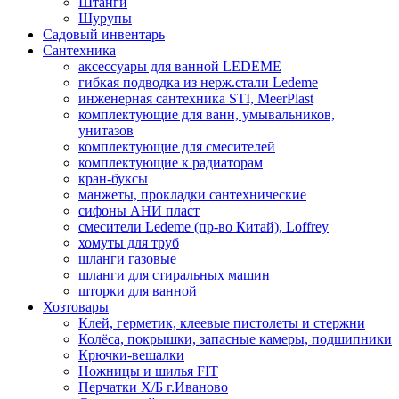
Штанги
Шурупы
Садовый инвентарь
Сантехника
аксессуары для ванной LEDEME
гибкая подводка из нерж.стали Ledeme
инженерная сантехника STI, MeerPlast
комплектующие для ванн, умывальников,
унитазов
комплектующие для смесителей
комплектующие к радиаторам
кран-буксы
манжеты, прокладки сантехнические
сифоны АНИ пласт
смесители Ledeme (пр-во Китай), Loffrey
хомуты для труб
шланги газовые
шланги для стиральных машин
шторки для ванной
Хозтовары
Клей, герметик, клеевые пистолеты и стержни
Колёса, покрышки, запасные камеры, подшипники
Крючки-вешалки
Ножницы и шилья FIT
Перчатки Х/Б г.Иваново