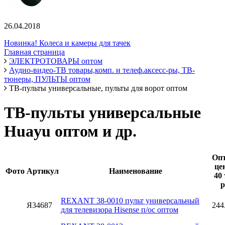
26.04.2018
Новинка! Колеса и камеры для тачек
Главная страница
ЭЛЕКТРОТОВАРЫ оптом
Аудио-видео-ТВ товары,комп. и телеф.аксесс-ры, ТВ-
тюнеры, ПУЛЬТЫ оптом
ТВ-пульты универсальные, пульты для ворот оптом
ТВ-пульты универсальные
Huayu оптом и др.
Оп
це
Фото
Артикул
Наименование
40 
р
REXANT 38-0010 пульт универсальный
Я34687
244
для телевизора Hisense п/ос оптом