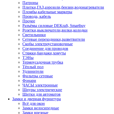
Патроны
Плитки,ГАЗ,аэрозоли,бензин,водонагреватели
Пломбы,кабельные маркеры
Провода, кабель
Прочее
Разъёмы силовые DEKraft, Smartbuy
Розетки,выключатели,вилки,колодки
Светильники
Сетевые переходники,разветвители
Скобы электроустановочные
Соединение для проводов
Стяжки,бандажи,хомуты
ТЭНы
Термоусадочная трубка
Тёплый пол
Удлинители
Фильтры сетевые
Фонари
ЧАСЫ электронные
Шнуры электрические
Щитки для автоматов
Замки и дверная фурнитура
Всё для окон
Замки велосипедные
Замки врезные