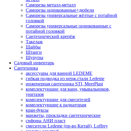
Саморезы металл-металл
Саморезы оцинкованные+дюбели
Саморезы универсальные жёлтые с потайной
головкой
Саморезы универсальные оцинкованные с
потайной головкой
Сантехнический крепёж
Такелаж
Шайбы
Штанги
Шурупы
Садовый инвентарь
Сантехника
аксессуары для ванной LEDEME
гибкая подводка из нерж.стали Ledeme
инженерная сантехника STI, MeerPlast
комплектующие для ванн, умывальников,
унитазов
комплектующие для смесителей
комплектующие к радиаторам
кран-буксы
манжеты, прокладки сантехнические
сифоны АНИ пласт
смесители Ledeme (пр-во Китай), Loffrey