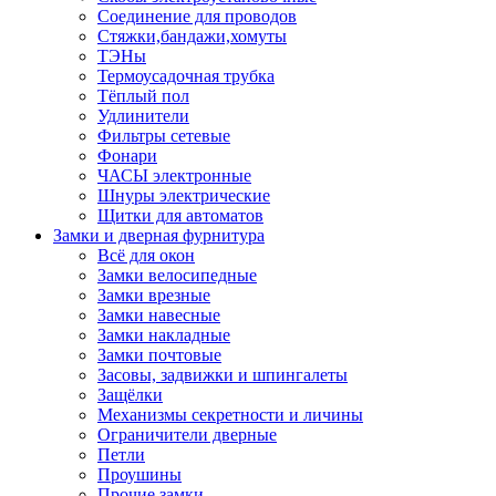
Соединение для проводов
Стяжки,бандажи,хомуты
ТЭНы
Термоусадочная трубка
Тёплый пол
Удлинители
Фильтры сетевые
Фонари
ЧАСЫ электронные
Шнуры электрические
Щитки для автоматов
Замки и дверная фурнитура
Всё для окон
Замки велосипедные
Замки врезные
Замки навесные
Замки накладные
Замки почтовые
Засовы, задвижки и шпингалеты
Защёлки
Механизмы секретности и личины
Ограничители дверные
Петли
Проушины
Прочие замки