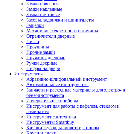
Замки навесные
Замки накладные
Замки почтовые
Засовы, задвижки и шпингалеты
Защёлки
Механизмы секретности и личины
Ограничители дверные
Петли
Проушины
Прочие замки
Пружины дверные
Ручки дверные
Цифры на двери
Инструменты
Абразивно-шлифовальный инструмент
Автомобильные инструменты
Запчасти и расходные материалы для электро- и
бензоинструмента
Измерительные приборы
Инструмент для работы с кафелем, стеклом и
ламинатом
Инструмент сантехника
Инструменты Smartbuy
Киянки, кувалды, молотки, топоры
Круги и диски