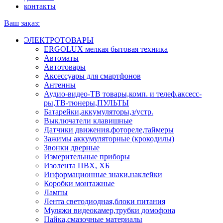
контакты
Ваш заказ:
ЭЛЕКТРОТОВАРЫ
ERGOLUX мелкая бытовая техника
Автоматы
Автотовары
Аксессуары для смартфонов
Антенны
Аудио-видео-ТВ товары,комп. и телеф.аксесс-
ры,ТВ-тюнеры,ПУЛЬТЫ
Батарейки,аккумуляторы,з/устр.
Выключатели клавишные
Датчики движения,фотореле,таймеры
Зажимы аккумуляторные (крокодилы)
Звонки дверные
Измерительные приборы
Изолента ПВХ, ХБ
Информационные знаки,наклейки
Коробки монтажные
Лампы
Лента светодиодная,блоки питания
Муляжи видеокамер,трубки домофона
Пайка,смазочные материалы