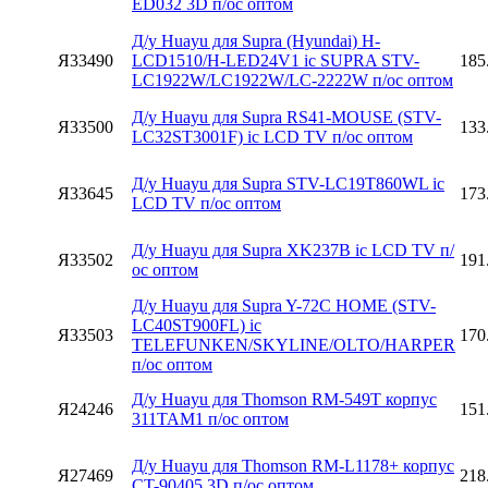
ED032 3D п/ос оптом
Д/у Huayu для Supra (Hyundai) H-
Я33490
LCD1510/H-LED24V1 ic SUPRA STV-
185
LC1922W/LC1922W/LC-2222W п/ос оптом
Д/у Huayu для Supra RS41-MOUSE (STV-
Я33500
133
LC32ST3001F) ic LCD TV п/ос оптом
Д/у Huayu для Supra STV-LC19T860WL ic
Я33645
173
LCD TV п/ос оптом
Д/у Huayu для Supra XK237B ic LCD TV п/
Я33502
191
ос оптом
Д/у Huayu для Supra Y-72C HOME (STV-
LC40ST900FL) ic
Я33503
170
TELEFUNKEN/SKYLINE/OLTO/HARPER
п/ос оптом
Д/у Huayu для Thomson RM-549T корпус
Я24246
151
311TAM1 п/ос оптом
Д/у Huayu для Thomson RM-L1178+ корпуc
Я27469
218
CT-90405 3D п/ос оптом