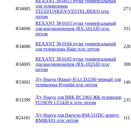
REXANT 38-0013 пульт универсальный
для телевизоров
Я34685
273
TELEFUNKEN/VESTEL/BEKO п/ос
оптом
REXANT 38-0103 пульт универсальный
Я34696
для кондиционеров (RX-101AII) п/ос
331
оптом
REXANT 38-0104 пульт универсальный
Я34686
228
для телевизора Haier п/ос оптом
REXANT 38-0105 пульт универсальный
Я34695
для кондиционеров (RX-102AII) п/ос
308
оптом
Д/у Huayu (Braun) H-LCD2200 чёрный для
Я33692
146
телевизора Hyundai п/ос оптом
Д/у Huayu для BBK RC1902 ЖК телевизор
Я33399
235
FUSION LT2428 ic п/ос оптом
Д/у Huayu для Daewoo RM-531DC корпус
Я24181
111
RM48A01 п/ос оптом