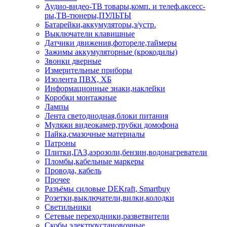
Аудио-видео-ТВ товары,комп. и телеф.аксесс-
ры,ТВ-тюнеры,ПУЛЬТЫ
Батарейки,аккумуляторы,з/устр.
Выключатели клавишные
Датчики движения,фотореле,таймеры
Зажимы аккумуляторные (крокодилы)
Звонки дверные
Измерительные приборы
Изолента ПВХ, ХБ
Информационные знаки,наклейки
Коробки монтажные
Лампы
Лента светодиодная,блоки питания
Муляжи видеокамер,трубки домофона
Пайка,смазочные материалы
Патроны
Плитки,ГАЗ,аэрозоли,бензин,водонагреватели
Пломбы,кабельные маркеры
Провода, кабель
Прочее
Разъёмы силовые DEKraft, Smartbuy
Розетки,выключатели,вилки,колодки
Светильники
Сетевые переходники,разветвители
Скобы электроустановочные