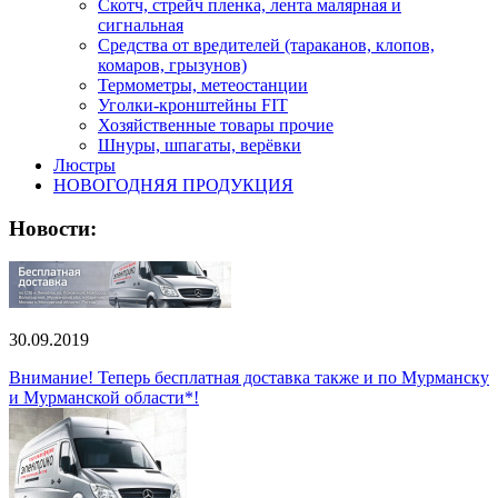
Скотч, стрейч пленка, лента малярная и
сигнальная
Средства от вредителей (тараканов, клопов,
комаров, грызунов)
Термометры, метеостанции
Уголки-кронштейны FIT
Хозяйственные товары прочие
Шнуры, шпагаты, верёвки
Люстры
НОВОГОДНЯЯ ПРОДУКЦИЯ
Новости:
30.09.2019
Внимание! Теперь бесплатная доставка также и по Мурманску
и Мурманской области*!