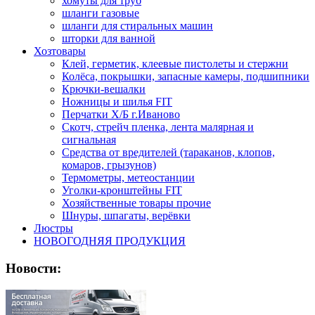
хомуты для труб
шланги газовые
шланги для стиральных машин
шторки для ванной
Хозтовары
Клей, герметик, клеевые пистолеты и стержни
Колёса, покрышки, запасные камеры, подшипники
Крючки-вешалки
Ножницы и шилья FIT
Перчатки Х/Б г.Иваново
Скотч, стрейч пленка, лента малярная и
сигнальная
Средства от вредителей (тараканов, клопов,
комаров, грызунов)
Термометры, метеостанции
Уголки-кронштейны FIT
Хозяйственные товары прочие
Шнуры, шпагаты, верёвки
Люстры
НОВОГОДНЯЯ ПРОДУКЦИЯ
Новости: