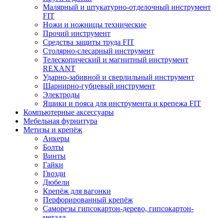
Малярный и штукатурно-отделочный инструмент
FIT
Ножи и ножницы технические
Прочий инструмент
Средства защиты труда FIT
Столярно-слесарный инструмент
Телескопический и магнитный инструмент
REXANT
Ударно-забивной и сверлильный инструмент
Шарнирно-губцевый инструмент
Электроды
Ящики и пояса для инструмента и крепежа FIT
Компьютерные аксессуары
Мебельная фурнитура
Метизы и крепёж
Анкеры
Болты
Винты
Гайки
Гвозди
Дюбели
Крепёж для вагонки
Перфорированный крепёж
Саморезы гипсокартон-дерево, гипсокартон-
металл