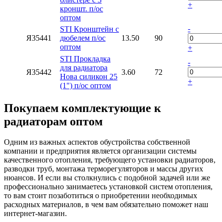
+
кроншт. п/ос
оптом
-
STI Кронштейн с
Я35441
дюбелем п/ос
13.50
90
оптом
+
STI Прокладка
-
для радиатора
Я35442
3.60
72
Нова силикон 25
+
(1") п/ос оптом
Покупаем комплектующие к
радиаторам оптом
Одним из важных аспектов обустройства собственной
компании и предприятия является организации системы
качественного отопления, требующего установки радиаторов,
разводки труб, монтажа терморегуляторов и массы других
нюансов. И если вы столкнулись с подобной задачей или же
профессионально занимаетесь установкой систем отопления,
то вам стоит позаботиться о приобретении необходимых
расходных материалов, в чем вам обязательно поможет наш
интернет-магазин.