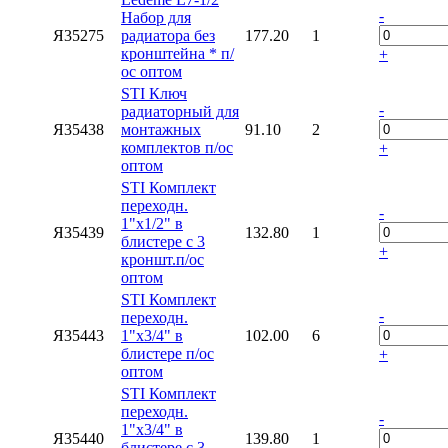
-
Набор для
Я35275
радиатора без
177.20
1
кронштейна * п/
+
ос оптом
STI Ключ
-
радиаторный для
Я35438
монтажных
91.10
2
комплектов п/ос
+
оптом
STI Комплект
переходн.
-
1"х1/2" в
Я35439
132.80
1
блистере с 3
+
кроншт.п/ос
оптом
STI Комплект
-
переходн.
Я35443
1"х3/4" в
102.00
6
блистере п/ос
+
оптом
STI Комплект
переходн.
-
1"х3/4" в
Я35440
139.80
1
блистере с 3