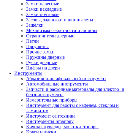
Замки навесные
Замки накладные
Замки почтовые
Засовы, задвижки и шпингалеты
Защёлки
Механизмы секретности и личины
Ограничители дверные
Петли
Проушины
Прочие замки
Пружины дверные
Ручки дверные
Цифры на двери
Инструменты
Абразивно-шлифовальный инструмент
Автомобильные инструменты
Запчасти и расходные материалы для электро- и
бензоинструмента
Измерительные приборы
Инструмент для работы с кафелем, стеклом и
ламинатом
Инструмент сантехника
Инструменты Smartbuy
Киянки, кувалды, молотки, топоры
Круги и диски