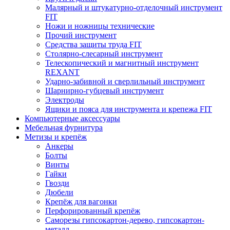
Малярный и штукатурно-отделочный инструмент
FIT
Ножи и ножницы технические
Прочий инструмент
Средства защиты труда FIT
Столярно-слесарный инструмент
Телескопический и магнитный инструмент
REXANT
Ударно-забивной и сверлильный инструмент
Шарнирно-губцевый инструмент
Электроды
Ящики и пояса для инструмента и крепежа FIT
Компьютерные аксессуары
Мебельная фурнитура
Метизы и крепёж
Анкеры
Болты
Винты
Гайки
Гвозди
Дюбели
Крепёж для вагонки
Перфорированный крепёж
Саморезы гипсокартон-дерево, гипсокартон-
металл