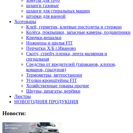
хомуты для труб
шланги газовые
шланги для стиральных машин
шторки для ванной
Хозтовары
Клей, герметик, клеевые пистолеты и стержни
Колёса, покрышки, запасные камеры, подшипники
Крючки-вешалки
Ножницы и шилья FIT
Перчатки Х/Б г.Иваново
Скотч, стрейч пленка, лента малярная и
сигнальная
Средства от вредителей (тараканов, клопов,
комаров, грызунов)
Термометры, метеостанции
Уголки-кронштейны FIT
Хозяйственные товары прочие
Шнуры, шпагаты, верёвки
Люстры
НОВОГОДНЯЯ ПРОДУКЦИЯ
Новости: