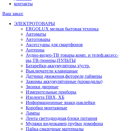
контакты
Ваш заказ:
ЭЛЕКТРОТОВАРЫ
ERGOLUX мелкая бытовая техника
Автоматы
Автотовары
Аксессуары для смартфонов
Антенны
Аудио-видео-ТВ товары,комп. и телеф.аксесс-
ры,ТВ-тюнеры,ПУЛЬТЫ
Батарейки,аккумуляторы,з/устр.
Выключатели клавишные
Датчики движения,фотореле,таймеры
Зажимы аккумуляторные (крокодилы)
Звонки дверные
Измерительные приборы
Изолента ПВХ, ХБ
Информационные знаки,наклейки
Коробки монтажные
Лампы
Лента светодиодная,блоки питания
Муляжи видеокамер,трубки домофона
Пайка,смазочные материалы