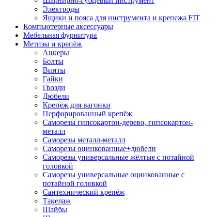
Шарнирно-губцевый инструмент
Электроды
Ящики и пояса для инструмента и крепежа FIT
Компьютерные аксессуары
Мебельная фурнитура
Метизы и крепёж
Анкеры
Болты
Винты
Гайки
Гвозди
Дюбели
Крепёж для вагонки
Перфорированный крепёж
Саморезы гипсокартон-дерево, гипсокартон-
металл
Саморезы металл-металл
Саморезы оцинкованные+дюбели
Саморезы универсальные жёлтые с потайной
головкой
Саморезы универсальные оцинкованные с
потайной головкой
Сантехнический крепёж
Такелаж
Шайбы