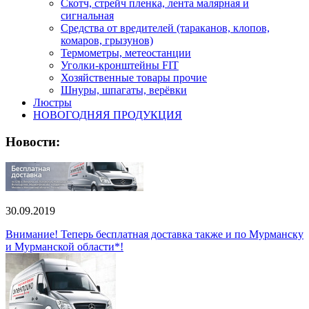
Скотч, стрейч пленка, лента малярная и
сигнальная
Средства от вредителей (тараканов, клопов,
комаров, грызунов)
Термометры, метеостанции
Уголки-кронштейны FIT
Хозяйственные товары прочие
Шнуры, шпагаты, верёвки
Люстры
НОВОГОДНЯЯ ПРОДУКЦИЯ
Новости:
30.09.2019
Внимание! Теперь бесплатная доставка также и по Мурманску
и Мурманской области*!