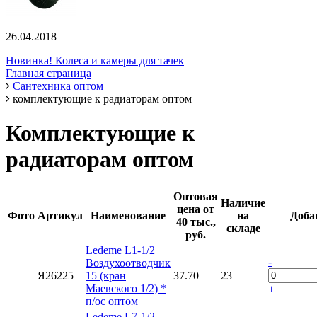
26.04.2018
Новинка! Колеса и камеры для тачек
Главная страница
Сантехника оптом
комплектующие к радиаторам оптом
Комплектующие к
радиаторам оптом
Оптовая
Наличие
цена от
Фото
Артикул
Наименование
на
Доба
40 тыс.,
складе
руб.
Ledeme L1-1/2
-
Воздухоотводчик
Я26225
15 (кран
37.70
23
Маевского 1/2) *
+
п/ос оптом
Ledeme L7-1/2