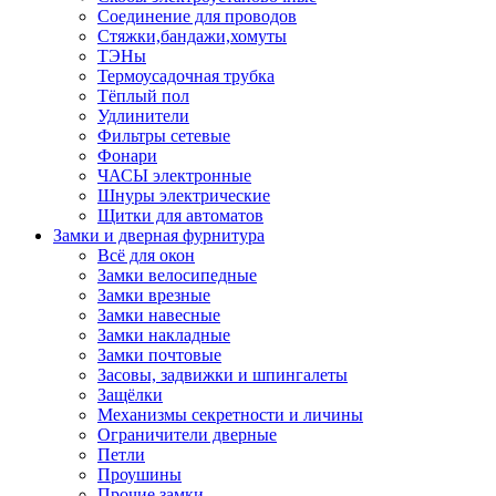
Соединение для проводов
Стяжки,бандажи,хомуты
ТЭНы
Термоусадочная трубка
Тёплый пол
Удлинители
Фильтры сетевые
Фонари
ЧАСЫ электронные
Шнуры электрические
Щитки для автоматов
Замки и дверная фурнитура
Всё для окон
Замки велосипедные
Замки врезные
Замки навесные
Замки накладные
Замки почтовые
Засовы, задвижки и шпингалеты
Защёлки
Механизмы секретности и личины
Ограничители дверные
Петли
Проушины
Прочие замки