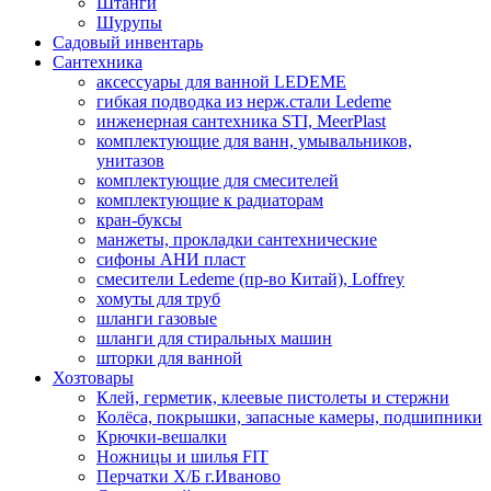
Штанги
Шурупы
Садовый инвентарь
Сантехника
аксессуары для ванной LEDEME
гибкая подводка из нерж.стали Ledeme
инженерная сантехника STI, MeerPlast
комплектующие для ванн, умывальников,
унитазов
комплектующие для смесителей
комплектующие к радиаторам
кран-буксы
манжеты, прокладки сантехнические
сифоны АНИ пласт
смесители Ledeme (пр-во Китай), Loffrey
хомуты для труб
шланги газовые
шланги для стиральных машин
шторки для ванной
Хозтовары
Клей, герметик, клеевые пистолеты и стержни
Колёса, покрышки, запасные камеры, подшипники
Крючки-вешалки
Ножницы и шилья FIT
Перчатки Х/Б г.Иваново