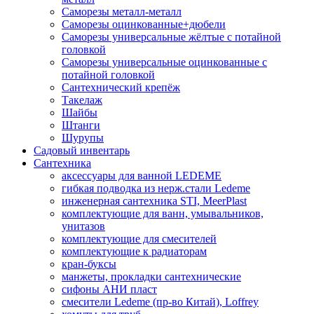
Саморезы металл-металл
Саморезы оцинкованные+дюбели
Саморезы универсальные жёлтые с потайной
головкой
Саморезы универсальные оцинкованные с
потайной головкой
Сантехнический крепёж
Такелаж
Шайбы
Штанги
Шурупы
Садовый инвентарь
Сантехника
аксессуары для ванной LEDEME
гибкая подводка из нерж.стали Ledeme
инженерная сантехника STI, MeerPlast
комплектующие для ванн, умывальников,
унитазов
комплектующие для смесителей
комплектующие к радиаторам
кран-буксы
манжеты, прокладки сантехнические
сифоны АНИ пласт
смесители Ledeme (пр-во Китай), Loffrey