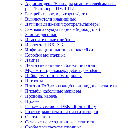
Аудио-видео-ТВ товары,комп. и телеф.аксесс-
ры,ТВ-тюнеры,ПУЛЬТЫ
Батарейки,аккумуляторы,з/устр.
Выключатели клавишные
Датчики движения,фотореле,таймеры
Зажимы аккумуляторные (крокодилы)
Звонки дверные
Измерительные приборы
Изолента ПВХ, ХБ
Информационные знаки,наклейки
Коробки монтажные
Лампы
Лента светодиодная,блоки питания
Муляжи видеокамер,трубки домофона
Пайка,смазочные материалы
Патроны
Плитки,ГАЗ,аэрозоли,бензин,водонагреватели
Пломбы,кабельные маркеры
Провода, кабель
Прочее
Разъёмы силовые DEKraft, Smartbuy
Розетки,выключатели,вилки,колодки
Светильники
Сетевые переходники,разветвители
Скобы электроустановочные