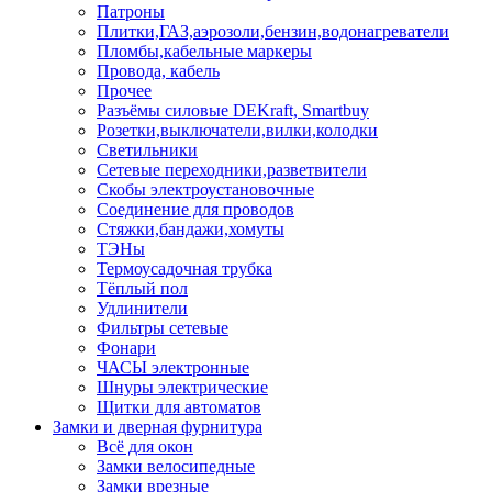
Патроны
Плитки,ГАЗ,аэрозоли,бензин,водонагреватели
Пломбы,кабельные маркеры
Провода, кабель
Прочее
Разъёмы силовые DEKraft, Smartbuy
Розетки,выключатели,вилки,колодки
Светильники
Сетевые переходники,разветвители
Скобы электроустановочные
Соединение для проводов
Стяжки,бандажи,хомуты
ТЭНы
Термоусадочная трубка
Тёплый пол
Удлинители
Фильтры сетевые
Фонари
ЧАСЫ электронные
Шнуры электрические
Щитки для автоматов
Замки и дверная фурнитура
Всё для окон
Замки велосипедные
Замки врезные