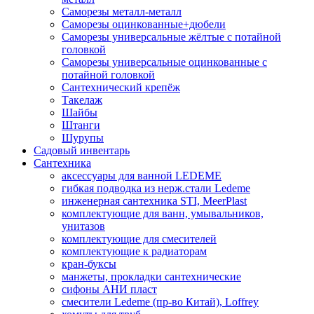
Саморезы металл-металл
Саморезы оцинкованные+дюбели
Саморезы универсальные жёлтые с потайной
головкой
Саморезы универсальные оцинкованные с
потайной головкой
Сантехнический крепёж
Такелаж
Шайбы
Штанги
Шурупы
Садовый инвентарь
Сантехника
аксессуары для ванной LEDEME
гибкая подводка из нерж.стали Ledeme
инженерная сантехника STI, MeerPlast
комплектующие для ванн, умывальников,
унитазов
комплектующие для смесителей
комплектующие к радиаторам
кран-буксы
манжеты, прокладки сантехнические
сифоны АНИ пласт
смесители Ledeme (пр-во Китай), Loffrey