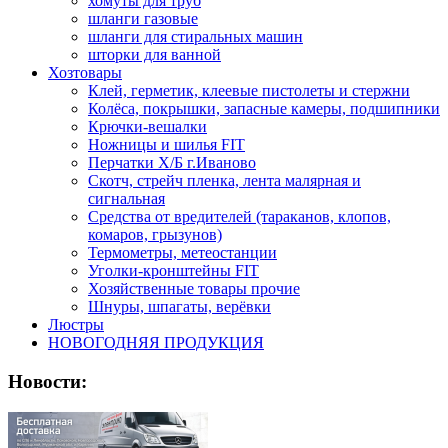
хомуты для труб
шланги газовые
шланги для стиральных машин
шторки для ванной
Хозтовары
Клей, герметик, клеевые пистолеты и стержни
Колёса, покрышки, запасные камеры, подшипники
Крючки-вешалки
Ножницы и шилья FIT
Перчатки Х/Б г.Иваново
Скотч, стрейч пленка, лента малярная и
сигнальная
Средства от вредителей (тараканов, клопов,
комаров, грызунов)
Термометры, метеостанции
Уголки-кронштейны FIT
Хозяйственные товары прочие
Шнуры, шпагаты, верёвки
Люстры
НОВОГОДНЯЯ ПРОДУКЦИЯ
Новости: