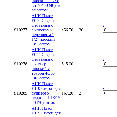
плоский 1 1/2 с
+
г/т 40*50 (40) п/
ос оптом
АНИ Пласт
E050 Сифон
-
для ванны с
Я10277
выпуском и
456.50
30
переливом 1
+
1/2" плоский
(35) оптом
АНИ Пласт
E055 Сифон
-
для ванны с
Я10278
вып/пер
515.00
1
плоский с
+
трубой 40/50
(30) оптом
АНИ Пласт
-
E110 Сифон для
Я10285
душевого
167.20
2
поддона 1 1/2"*
+
40 (70) оптом
АНИ Пласт
E115 Сифон для