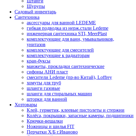
Штанги
Шурупы
Садовый инвентарь
Сантехника
аксессуары для ванной LEDEME
гибкая подводка из нерж.стали Ledeme
инженерная сантехника STI, MeerPlast
комплектующие для ванн, умывальников,
унитазов
комплектующие для смесителей
комплектующие к радиаторам
кран-буксы
манжеты, прокладки сантехнические
сифоны АНИ пласт
смесители Ledeme (пр-во Китай), Loffrey
хомуты для труб
шланги газовые
шланги для стиральных машин
шторки для ванной
Хозтовары
Клей, герметик, клеевые пистолеты и стержни
Колёса, покрышки, запасные камеры, подшипники
Крючки-вешалки
Ножницы и шилья FIT
Перчатки Х/Б г.Иваново