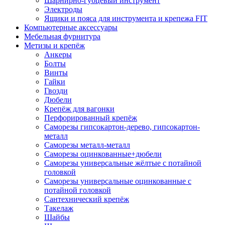
Шарнирно-губцевый инструмент
Электроды
Ящики и пояса для инструмента и крепежа FIT
Компьютерные аксессуары
Мебельная фурнитура
Метизы и крепёж
Анкеры
Болты
Винты
Гайки
Гвозди
Дюбели
Крепёж для вагонки
Перфорированный крепёж
Саморезы гипсокартон-дерево, гипсокартон-
металл
Саморезы металл-металл
Саморезы оцинкованные+дюбели
Саморезы универсальные жёлтые с потайной
головкой
Саморезы универсальные оцинкованные с
потайной головкой
Сантехнический крепёж
Такелаж
Шайбы