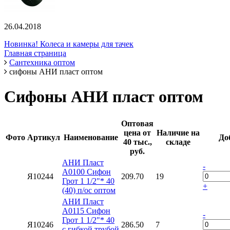
26.04.2018
Новинка! Колеса и камеры для тачек
Главная страница
Сантехника оптом
сифоны АНИ пласт оптом
Сифоны АНИ пласт оптом
Оптовая
цена от
Наличие на
Фото
Артикул
Наименование
До
40 тыс.,
складе
руб.
АНИ Пласт
-
A0100 Сифон
Я10244
209.70
19
Грот 1 1/2"* 40
+
(40) п/ос оптом
АНИ Пласт
A0115 Сифон
-
Грот 1 1/2"* 40
Я10246
286.50
7
с гибкой трубой