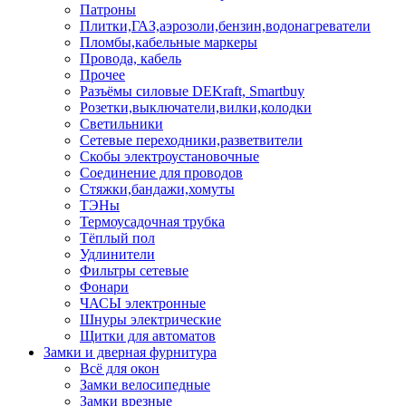
Патроны
Плитки,ГАЗ,аэрозоли,бензин,водонагреватели
Пломбы,кабельные маркеры
Провода, кабель
Прочее
Разъёмы силовые DEKraft, Smartbuy
Розетки,выключатели,вилки,колодки
Светильники
Сетевые переходники,разветвители
Скобы электроустановочные
Соединение для проводов
Стяжки,бандажи,хомуты
ТЭНы
Термоусадочная трубка
Тёплый пол
Удлинители
Фильтры сетевые
Фонари
ЧАСЫ электронные
Шнуры электрические
Щитки для автоматов
Замки и дверная фурнитура
Всё для окон
Замки велосипедные
Замки врезные