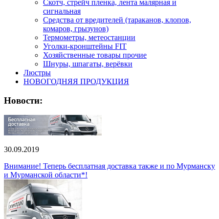
Скотч, стрейч пленка, лента малярная и
сигнальная
Средства от вредителей (тараканов, клопов,
комаров, грызунов)
Термометры, метеостанции
Уголки-кронштейны FIT
Хозяйственные товары прочие
Шнуры, шпагаты, верёвки
Люстры
НОВОГОДНЯЯ ПРОДУКЦИЯ
Новости:
30.09.2019
Внимание! Теперь бесплатная доставка также и по Мурманску
и Мурманской области*!