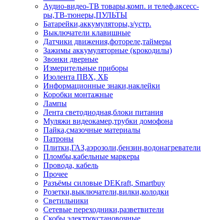
Аудио-видео-ТВ товары,комп. и телеф.аксесс-
ры,ТВ-тюнеры,ПУЛЬТЫ
Батарейки,аккумуляторы,з/устр.
Выключатели клавишные
Датчики движения,фотореле,таймеры
Зажимы аккумуляторные (крокодилы)
Звонки дверные
Измерительные приборы
Изолента ПВХ, ХБ
Информационные знаки,наклейки
Коробки монтажные
Лампы
Лента светодиодная,блоки питания
Муляжи видеокамер,трубки домофона
Пайка,смазочные материалы
Патроны
Плитки,ГАЗ,аэрозоли,бензин,водонагреватели
Пломбы,кабельные маркеры
Провода, кабель
Прочее
Разъёмы силовые DEKraft, Smartbuy
Розетки,выключатели,вилки,колодки
Светильники
Сетевые переходники,разветвители
Скобы электроустановочные