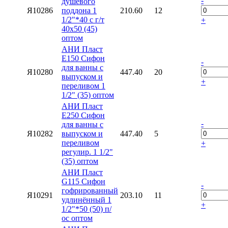
-
душевого
Я10286
поддона 1
210.60
12
1/2"*40 с г/т
+
40х50 (45)
оптом
АНИ Пласт
E150 Сифон
-
для ванны с
Я10280
447.40
20
выпуском и
+
переливом 1
1/2" (35) оптом
АНИ Пласт
E250 Сифон
-
для ванны с
Я10282
выпуском и
447.40
5
переливом
+
регулир. 1 1/2"
(35) оптом
АНИ Пласт
G115 Сифон
-
гофрированный
Я10291
203.10
11
удлинённый 1
+
1/2"*50 (50) п/
ос оптом