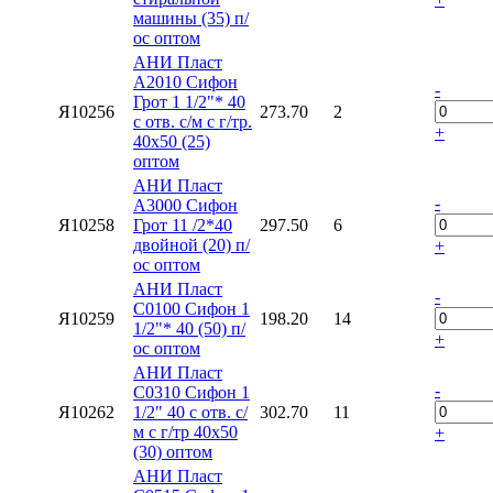
машины (35) п/
ос оптом
АНИ Пласт
A2010 Сифон
-
Грот 1 1/2"* 40
Я10256
273.70
2
с отв. с/м с г/тр.
+
40х50 (25)
оптом
АНИ Пласт
-
A3000 Сифон
Я10258
Грот 11 /2*40
297.50
6
двойной (20) п/
+
ос оптом
АНИ Пласт
-
C0100 Сифон 1
Я10259
198.20
14
1/2"* 40 (50) п/
+
ос оптом
АНИ Пласт
-
C0310 Сифон 1
Я10262
1/2" 40 с отв. с/
302.70
11
м с г/тр 40х50
+
(30) оптом
АНИ Пласт