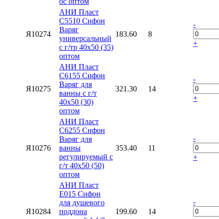
ос оптом
АНИ Пласт
C5510 Сифон
-
Варяг
Я10274
183.60
8
универсальный
+
с г/тр 40х50 (35)
оптом
АНИ Пласт
C6155 Сифон
-
Варяг для
Я10275
321.30
14
ванны с г/т
+
40х50 (30)
оптом
АНИ Пласт
C6255 Сифон
-
Варяг для
Я10276
ванны
353.40
11
регулируемый с
+
г/т 40х50 (50)
оптом
АНИ Пласт
E015 Сифон
-
для душевого
Я10284
поддона
199.60
14