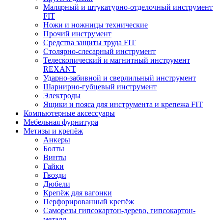
Малярный и штукатурно-отделочный инструмент
FIT
Ножи и ножницы технические
Прочий инструмент
Средства защиты труда FIT
Столярно-слесарный инструмент
Телескопический и магнитный инструмент
REXANT
Ударно-забивной и сверлильный инструмент
Шарнирно-губцевый инструмент
Электроды
Ящики и пояса для инструмента и крепежа FIT
Компьютерные аксессуары
Мебельная фурнитура
Метизы и крепёж
Анкеры
Болты
Винты
Гайки
Гвозди
Дюбели
Крепёж для вагонки
Перфорированный крепёж
Саморезы гипсокартон-дерево, гипсокартон-
металл