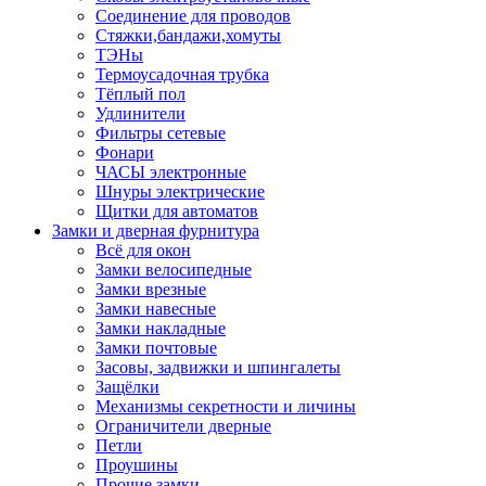
Соединение для проводов
Стяжки,бандажи,хомуты
ТЭНы
Термоусадочная трубка
Тёплый пол
Удлинители
Фильтры сетевые
Фонари
ЧАСЫ электронные
Шнуры электрические
Щитки для автоматов
Замки и дверная фурнитура
Всё для окон
Замки велосипедные
Замки врезные
Замки навесные
Замки накладные
Замки почтовые
Засовы, задвижки и шпингалеты
Защёлки
Механизмы секретности и личины
Ограничители дверные
Петли
Проушины
Прочие замки