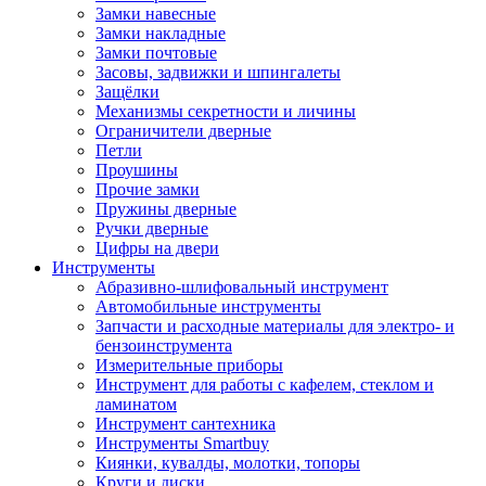
Замки навесные
Замки накладные
Замки почтовые
Засовы, задвижки и шпингалеты
Защёлки
Механизмы секретности и личины
Ограничители дверные
Петли
Проушины
Прочие замки
Пружины дверные
Ручки дверные
Цифры на двери
Инструменты
Абразивно-шлифовальный инструмент
Автомобильные инструменты
Запчасти и расходные материалы для электро- и
бензоинструмента
Измерительные приборы
Инструмент для работы с кафелем, стеклом и
ламинатом
Инструмент сантехника
Инструменты Smartbuy
Киянки, кувалды, молотки, топоры
Круги и диски