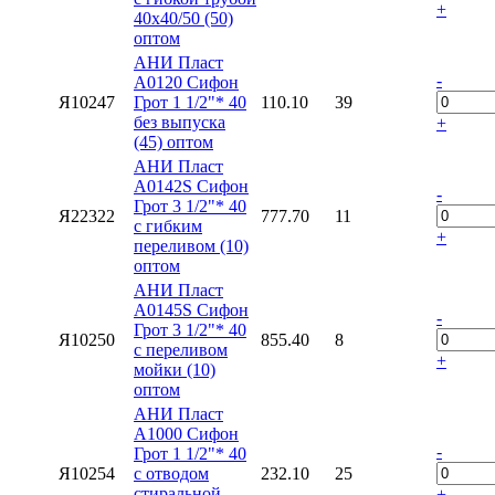
+
40х40/50 (50)
оптом
АНИ Пласт
-
A0120 Сифон
Я10247
Грот 1 1/2"* 40
110.10
39
без выпуска
+
(45) оптом
АНИ Пласт
A0142S Сифон
-
Грот 3 1/2"* 40
Я22322
777.70
11
с гибким
+
переливом (10)
оптом
АНИ Пласт
A0145S Сифон
-
Грот 3 1/2"* 40
Я10250
855.40
8
с переливом
+
мойки (10)
оптом
АНИ Пласт
A1000 Сифон
-
Грот 1 1/2"* 40
Я10254
с отводом
232.10
25
стиральной
+