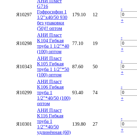
АНИ Пласт
G716
-
Гофросифон 1
Я10297
179.10
12
1/2"х40/50 930
+
без упаковки
(50)!! оптом
АНИ Пласт
-
K104 Гибкая
Я10298
77.10
19
труба 1 1/2"*40
+
(100) оптом
АНИ Пласт
-
K105 Гибкая
Я10343
87.60
50
труба 1 1/2"*50
+
(100) оптом
АНИ Пласт
-
K106 Гибкая
Я10299
труба 1
93.40
74
1/2"*40/50 (100)
+
оптом
АНИ Пласт
K116 Гибкая
-
труба 1
Я10301
139.80
27
1/2"*40/50
+
удлинённая (60)