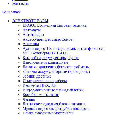
контакты
Ваш заказ:
ЭЛЕКТРОТОВАРЫ
ERGOLUX мелкая бытовая техника
Автоматы
Автотовары
Аксессуары для смартфонов
Антенны
Аудио-видео-ТВ товары,комп. и телеф.аксесс-
ры,ТВ-тюнеры,ПУЛЬТЫ
Батарейки,аккумуляторы,з/устр.
Выключатели клавишные
Датчики движения,фотореле,таймеры
Зажимы аккумуляторные (крокодилы)
Звонки дверные
Измерительные приборы
Изолента ПВХ, ХБ
Информационные знаки,наклейки
Коробки монтажные
Лампы
Лента светодиодная,блоки питания
Муляжи видеокамер,трубки домофона
Пайка,смазочные материалы