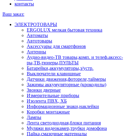
контакты
Ваш заказ:
ЭЛЕКТРОТОВАРЫ
ERGOLUX мелкая бытовая техника
Автоматы
Автотовары
Аксессуары для смартфонов
Антенны
Аудио-видео-ТВ товары,комп. и телеф.аксесс-
ры,ТВ-тюнеры,ПУЛЬТЫ
Батарейки,аккумуляторы,з/устр.
Выключатели клавишные
Датчики движения,фотореле,таймеры
Зажимы аккумуляторные (крокодилы)
Звонки дверные
Измерительные приборы
Изолента ПВХ, ХБ
Информационные знаки,наклейки
Коробки монтажные
Лампы
Лента светодиодная,блоки питания
Муляжи видеокамер,трубки домофона
Пайка,смазочные материалы