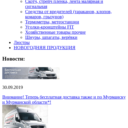
Скотч, стрейч пленка, лента малярная и
сигнальная
Средства от вредителей (тараканов, клопов,
комаров, грызунов)
Термометры, метеостанции
Уголки-кронштейны FIT
Хозяйственные товары прочие
Шнуры, шпагаты, верёвки
Люстры
НОВОГОДНЯЯ ПРОДУКЦИЯ
Новости:
30.09.2019
Внимание! Теперь бесплатная доставка также и по Мурманску
и Мурманской области*!