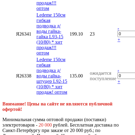
продаж!!!
оптом
Ledeme 150см
гибкая
подводка д/
-
воды гайка-
Я26341
199.10
23
гайка L93-15
+
(10/80) * хит
продаж!!!
оптом
Ledeme 150см
гибкая
-
подводка д/
ожидается
Я26338
воды гайка-
135.00
поступление
штуцер L92-15
+
(10/80) * хит
продаж! оптом
Внимание! Цены на сайте не являются публичной
офертой!
Минимальная сумма оптовой продажи (поставки)
электротоваров -
20 000
рублей. Бесплатная доставка по
Санкт-Петербургу при заказе от 20 000 руб.; по