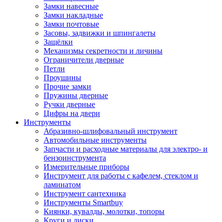
Замки навесные
Замки накладные
Замки почтовые
Засовы, задвижки и шпингалеты
Защёлки
Механизмы секретности и личины
Ограничители дверные
Петли
Проушины
Прочие замки
Пружины дверные
Ручки дверные
Цифры на двери
Инструменты
Абразивно-шлифовальный инструмент
Автомобильные инструменты
Запчасти и расходные материалы для электро- и
бензоинструмента
Измерительные приборы
Инструмент для работы с кафелем, стеклом и
ламинатом
Инструмент сантехника
Инструменты Smartbuy
Киянки, кувалды, молотки, топоры
Круги и диски