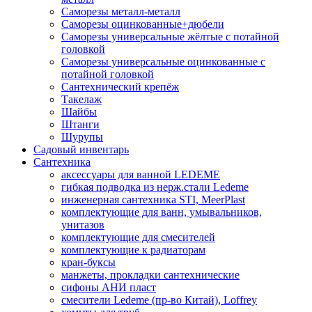
Саморезы металл-металл
Саморезы оцинкованные+дюбели
Саморезы универсальные жёлтые с потайной
головкой
Саморезы универсальные оцинкованные с
потайной головкой
Сантехнический крепёж
Такелаж
Шайбы
Штанги
Шурупы
Садовый инвентарь
Сантехника
аксессуары для ванной LEDEME
гибкая подводка из нерж.стали Ledeme
инженерная сантехника STI, MeerPlast
комплектующие для ванн, умывальников,
унитазов
комплектующие для смесителей
комплектующие к радиаторам
кран-буксы
манжеты, прокладки сантехнические
сифоны АНИ пласт
смесители Ledeme (пр-во Китай), Loffrey