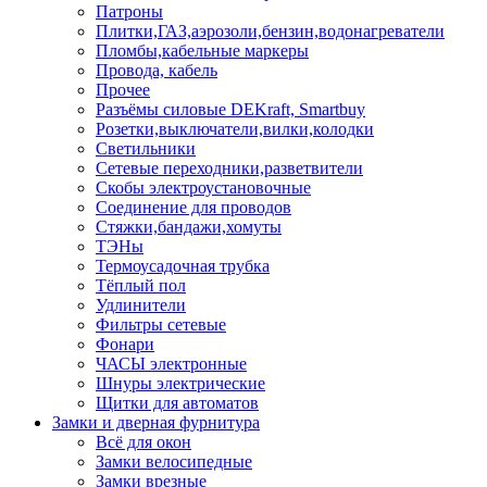
Патроны
Плитки,ГАЗ,аэрозоли,бензин,водонагреватели
Пломбы,кабельные маркеры
Провода, кабель
Прочее
Разъёмы силовые DEKraft, Smartbuy
Розетки,выключатели,вилки,колодки
Светильники
Сетевые переходники,разветвители
Скобы электроустановочные
Соединение для проводов
Стяжки,бандажи,хомуты
ТЭНы
Термоусадочная трубка
Тёплый пол
Удлинители
Фильтры сетевые
Фонари
ЧАСЫ электронные
Шнуры электрические
Щитки для автоматов
Замки и дверная фурнитура
Всё для окон
Замки велосипедные
Замки врезные