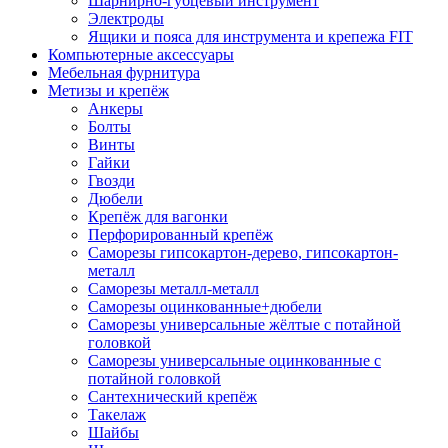
Шарнирно-губцевый инструмент
Электроды
Ящики и пояса для инструмента и крепежа FIT
Компьютерные аксессуары
Мебельная фурнитура
Метизы и крепёж
Анкеры
Болты
Винты
Гайки
Гвозди
Дюбели
Крепёж для вагонки
Перфорированный крепёж
Саморезы гипсокартон-дерево, гипсокартон-
металл
Саморезы металл-металл
Саморезы оцинкованные+дюбели
Саморезы универсальные жёлтые с потайной
головкой
Саморезы универсальные оцинкованные с
потайной головкой
Сантехнический крепёж
Такелаж
Шайбы