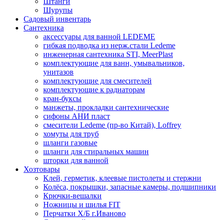
Штанги
Шурупы
Садовый инвентарь
Сантехника
аксессуары для ванной LEDEME
гибкая подводка из нерж.стали Ledeme
инженерная сантехника STI, MeerPlast
комплектующие для ванн, умывальников,
унитазов
комплектующие для смесителей
комплектующие к радиаторам
кран-буксы
манжеты, прокладки сантехнические
сифоны АНИ пласт
смесители Ledeme (пр-во Китай), Loffrey
хомуты для труб
шланги газовые
шланги для стиральных машин
шторки для ванной
Хозтовары
Клей, герметик, клеевые пистолеты и стержни
Колёса, покрышки, запасные камеры, подшипники
Крючки-вешалки
Ножницы и шилья FIT
Перчатки Х/Б г.Иваново