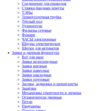
Соединение для проводов
Стяжки,бандажи,хомуты
ТЭНы
Термоусадочная трубка
Тёплый пол
Удлинители
Фильтры сетевые
Фонари
ЧАСЫ электронные
Шнуры электрические
Щитки для автоматов
Замки и дверная фурнитура
Всё для окон
Замки велосипедные
Замки врезные
Замки навесные
Замки накладные
Замки почтовые
Засовы, задвижки и шпингалеты
Защёлки
Механизмы секретности и личины
Ограничители дверные
Петли
Проушины
Прочие замки