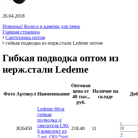
26.04.2018
Новинка! Колеса и камеры для тачек
Главная страница
Сантехника оптом
гибкая подводка из нерж.стали Ledeme оптом
Гибкая подводка оптом из
нерж.стали Ledeme
Оптовая
цена от
Наличие на
Фото
Артикул
Наименование
Доб
40 тыс.,
складе
руб.
Ledeme 60см
гибкая
подводка д/
-
смесителя L90-
Я26450
218.40
11
6 комплект из
+
2 шт. (50) *хит