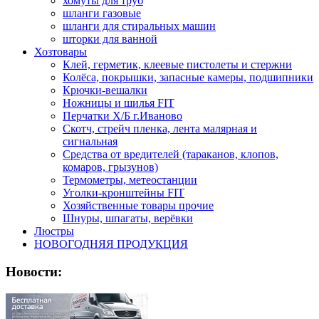
хомуты для труб
шланги газовые
шланги для стиральных машин
шторки для ванной
Хозтовары
Клей, герметик, клеевые пистолеты и стержни
Колёса, покрышки, запасные камеры, подшипники
Крючки-вешалки
Ножницы и шилья FIT
Перчатки Х/Б г.Иваново
Скотч, стрейч пленка, лента малярная и
сигнальная
Средства от вредителей (тараканов, клопов,
комаров, грызунов)
Термометры, метеостанции
Уголки-кронштейны FIT
Хозяйственные товары прочие
Шнуры, шпагаты, верёвки
Люстры
НОВОГОДНЯЯ ПРОДУКЦИЯ
Новости: