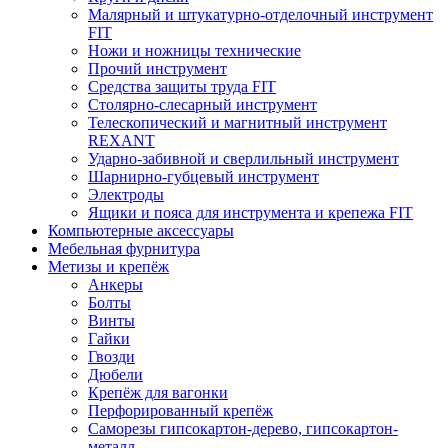
Малярный и штукатурно-отделочный инструмент
FIT
Ножи и ножницы технические
Прочий инструмент
Средства защиты труда FIT
Столярно-слесарный инструмент
Телескопический и магнитный инструмент
REXANT
Ударно-забивной и сверлильный инструмент
Шарнирно-губцевый инструмент
Электроды
Ящики и пояса для инструмента и крепежа FIT
Компьютерные аксессуары
Мебельная фурнитура
Метизы и крепёж
Анкеры
Болты
Винты
Гайки
Гвозди
Дюбели
Крепёж для вагонки
Перфорированный крепёж
Саморезы гипсокартон-дерево, гипсокартон-
металл