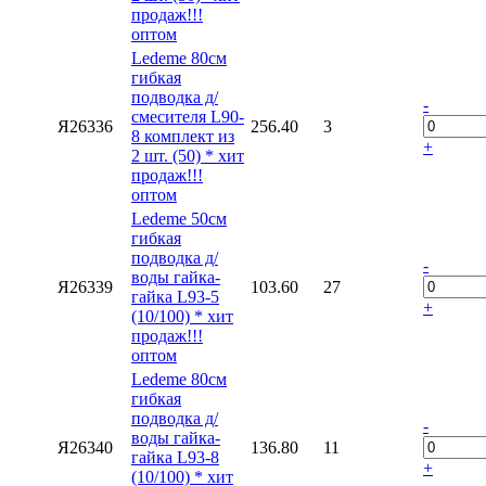
продаж!!!
оптом
Ledeme 80см
гибкая
подводка д/
-
смесителя L90-
Я26336
256.40
3
8 комплект из
+
2 шт. (50) * хит
продаж!!!
оптом
Ledeme 50см
гибкая
подводка д/
-
воды гайка-
Я26339
103.60
27
гайка L93-5
+
(10/100) * хит
продаж!!!
оптом
Ledeme 80см
гибкая
подводка д/
-
воды гайка-
Я26340
136.80
11
гайка L93-8
+
(10/100) * хит