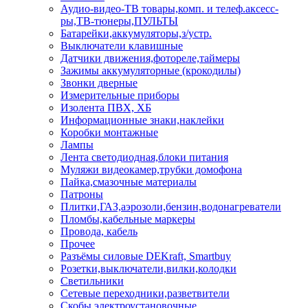
Аудио-видео-ТВ товары,комп. и телеф.аксесс-
ры,ТВ-тюнеры,ПУЛЬТЫ
Батарейки,аккумуляторы,з/устр.
Выключатели клавишные
Датчики движения,фотореле,таймеры
Зажимы аккумуляторные (крокодилы)
Звонки дверные
Измерительные приборы
Изолента ПВХ, ХБ
Информационные знаки,наклейки
Коробки монтажные
Лампы
Лента светодиодная,блоки питания
Муляжи видеокамер,трубки домофона
Пайка,смазочные материалы
Патроны
Плитки,ГАЗ,аэрозоли,бензин,водонагреватели
Пломбы,кабельные маркеры
Провода, кабель
Прочее
Разъёмы силовые DEKraft, Smartbuy
Розетки,выключатели,вилки,колодки
Светильники
Сетевые переходники,разветвители
Скобы электроустановочные