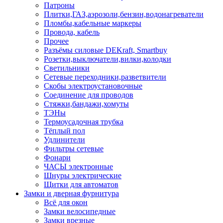
Патроны
Плитки,ГАЗ,аэрозоли,бензин,водонагреватели
Пломбы,кабельные маркеры
Провода, кабель
Прочее
Разъёмы силовые DEKraft, Smartbuy
Розетки,выключатели,вилки,колодки
Светильники
Сетевые переходники,разветвители
Скобы электроустановочные
Соединение для проводов
Стяжки,бандажи,хомуты
ТЭНы
Термоусадочная трубка
Тёплый пол
Удлинители
Фильтры сетевые
Фонари
ЧАСЫ электронные
Шнуры электрические
Щитки для автоматов
Замки и дверная фурнитура
Всё для окон
Замки велосипедные
Замки врезные