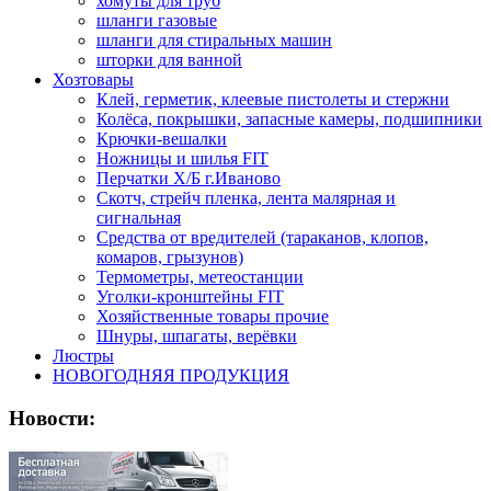
хомуты для труб
шланги газовые
шланги для стиральных машин
шторки для ванной
Хозтовары
Клей, герметик, клеевые пистолеты и стержни
Колёса, покрышки, запасные камеры, подшипники
Крючки-вешалки
Ножницы и шилья FIT
Перчатки Х/Б г.Иваново
Скотч, стрейч пленка, лента малярная и
сигнальная
Средства от вредителей (тараканов, клопов,
комаров, грызунов)
Термометры, метеостанции
Уголки-кронштейны FIT
Хозяйственные товары прочие
Шнуры, шпагаты, верёвки
Люстры
НОВОГОДНЯЯ ПРОДУКЦИЯ
Новости: