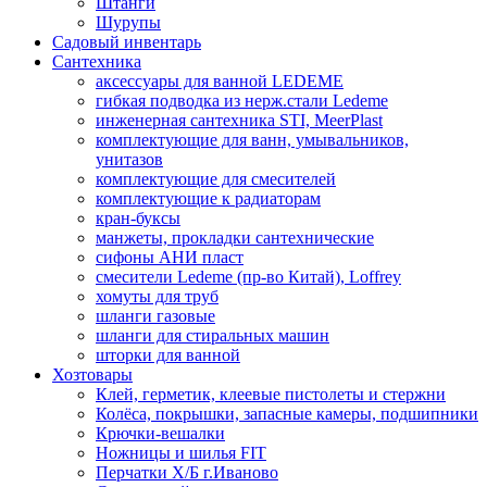
Штанги
Шурупы
Садовый инвентарь
Сантехника
аксессуары для ванной LEDEME
гибкая подводка из нерж.стали Ledeme
инженерная сантехника STI, MeerPlast
комплектующие для ванн, умывальников,
унитазов
комплектующие для смесителей
комплектующие к радиаторам
кран-буксы
манжеты, прокладки сантехнические
сифоны АНИ пласт
смесители Ledeme (пр-во Китай), Loffrey
хомуты для труб
шланги газовые
шланги для стиральных машин
шторки для ванной
Хозтовары
Клей, герметик, клеевые пистолеты и стержни
Колёса, покрышки, запасные камеры, подшипники
Крючки-вешалки
Ножницы и шилья FIT
Перчатки Х/Б г.Иваново