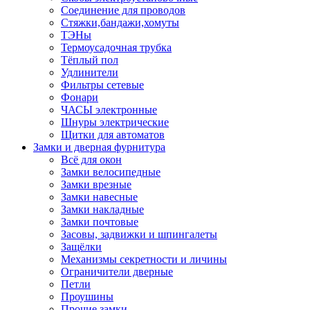
Соединение для проводов
Стяжки,бандажи,хомуты
ТЭНы
Термоусадочная трубка
Тёплый пол
Удлинители
Фильтры сетевые
Фонари
ЧАСЫ электронные
Шнуры электрические
Щитки для автоматов
Замки и дверная фурнитура
Всё для окон
Замки велосипедные
Замки врезные
Замки навесные
Замки накладные
Замки почтовые
Засовы, задвижки и шпингалеты
Защёлки
Механизмы секретности и личины
Ограничители дверные
Петли
Проушины
Прочие замки