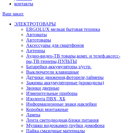
контакты
Ваш заказ:
ЭЛЕКТРОТОВАРЫ
ERGOLUX мелкая бытовая техника
Автоматы
Автотовары
Аксессуары для смартфонов
Антенны
Аудио-видео-ТВ товары,комп. и телеф.аксесс-
ры,ТВ-тюнеры,ПУЛЬТЫ
Батарейки,аккумуляторы,з/устр.
Выключатели клавишные
Датчики движения,фотореле,таймеры
Зажимы аккумуляторные (крокодилы)
Звонки дверные
Измерительные приборы
Изолента ПВХ, ХБ
Информационные знаки,наклейки
Коробки монтажные
Лампы
Лента светодиодная,блоки питания
Муляжи видеокамер,трубки домофона
Пайка,смазочные материалы