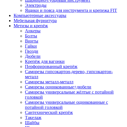
Шарнирно-губцевый инструмент
Электроды
Ящики и пояса для инструмента и крепежа FIT
Компьютерные аксессуары
Мебельная фурнитура
Метизы и крепёж
Анкеры
Болты
Винты
Гайки
Гвозди
Дюбели
Крепёж для вагонки
Перфорированный крепёж
Саморезы гипсокартон-дерево, гипсокартон-
металл
Саморезы металл-металл
Саморезы оцинкованные+дюбели
Саморезы универсальные жёлтые с потайной
головкой
Саморезы универсальные оцинкованные с
потайной головкой
Сантехнический крепёж
Такелаж
Шайбы