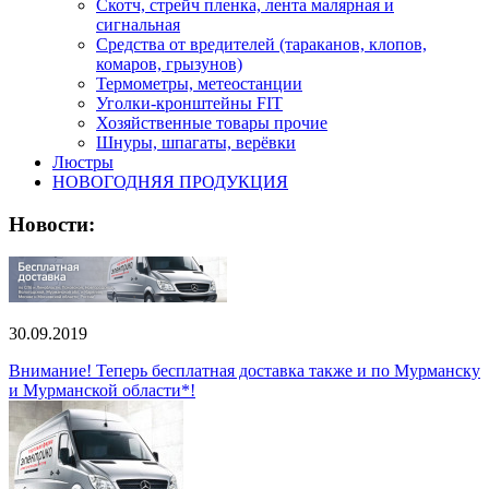
Скотч, стрейч пленка, лента малярная и
сигнальная
Средства от вредителей (тараканов, клопов,
комаров, грызунов)
Термометры, метеостанции
Уголки-кронштейны FIT
Хозяйственные товары прочие
Шнуры, шпагаты, верёвки
Люстры
НОВОГОДНЯЯ ПРОДУКЦИЯ
Новости:
30.09.2019
Внимание! Теперь бесплатная доставка также и по Мурманску
и Мурманской области*!