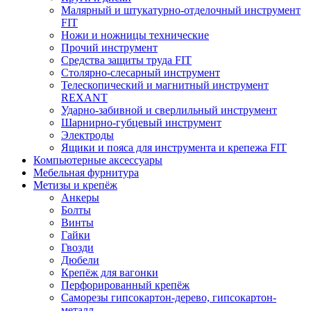
Малярный и штукатурно-отделочный инструмент
FIT
Ножи и ножницы технические
Прочий инструмент
Средства защиты труда FIT
Столярно-слесарный инструмент
Телескопический и магнитный инструмент
REXANT
Ударно-забивной и сверлильный инструмент
Шарнирно-губцевый инструмент
Электроды
Ящики и пояса для инструмента и крепежа FIT
Компьютерные аксессуары
Мебельная фурнитура
Метизы и крепёж
Анкеры
Болты
Винты
Гайки
Гвозди
Дюбели
Крепёж для вагонки
Перфорированный крепёж
Саморезы гипсокартон-дерево, гипсокартон-
металл