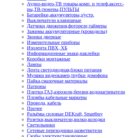
Аудио-видео-ТВ товары,комп. и телеф.аксесс-
ры,ТВ-тюнеры,ПУЛЬТЫ
Батарейки,аккумуляторы,з/устр.
Выключатели клавишные
Датчики движения,фотореле,таймеры
Зажимы аккумуляторные (крокодилы)
Звонки дверные
Измерительные приборы
Изолента ПВХ, ХБ
Информационные знаки,наклейки
Коробки монтажные
Лампы
Лента светодиодная,блоки питания
Муляжи видеокамер,трубки домофона
Пайка,смазочные материалы
Патроны
Плитки,ГАЗ,аэрозоли,бензин,водонагреватели
Пломбы,кабельные маркеры
Провода, кабель
Прочее
Разъёмы силовые DEKraft, Smartbuy
Розетки,выключатели,вилки,колодки
Светильники
Сетевые переходники,разветвители
Скобы электроустановочные