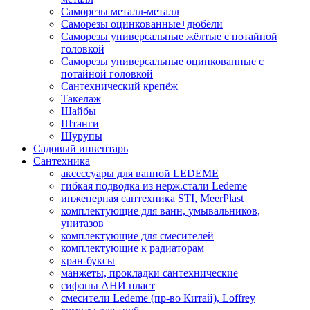
Саморезы металл-металл
Саморезы оцинкованные+дюбели
Саморезы универсальные жёлтые с потайной
головкой
Саморезы универсальные оцинкованные с
потайной головкой
Сантехнический крепёж
Такелаж
Шайбы
Штанги
Шурупы
Садовый инвентарь
Сантехника
аксессуары для ванной LEDEME
гибкая подводка из нерж.стали Ledeme
инженерная сантехника STI, MeerPlast
комплектующие для ванн, умывальников,
унитазов
комплектующие для смесителей
комплектующие к радиаторам
кран-буксы
манжеты, прокладки сантехнические
сифоны АНИ пласт
смесители Ledeme (пр-во Китай), Loffrey