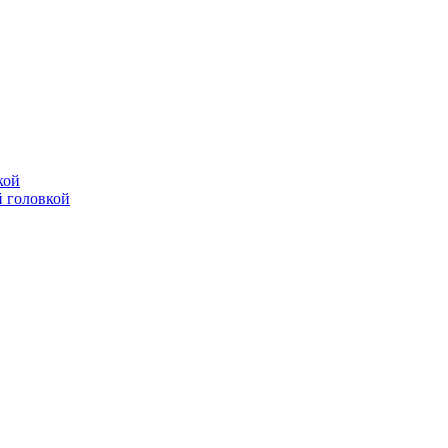
кой
 головкой