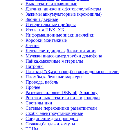
Выключатели клавишные
Датчики движения,фотореле,таймеры
Зажимы аккумуляторные (крокодилы)
Звонки дверные
Измерительные приборы
Изолента ПВХ, ХБ
Информационные знаки,наклейки
Коробки монтажные
Лампы
Лента светодиодная,блоки питания
Муляжи видеокамер,трубки домофона
Пайка,смазочные материалы
Патроны
Плитки,ГАЗ,аэрозоли,бензин,водонагреватели
Пломбы,кабельные маркеры
Провода, кабель
Прочее
Разъёмы силовые DEKraft, Smartbuy
Розетки,выключатели,вилки,колодки
Светильники
Сетевые переходники,разветвители
Скобы электроустановочные
Соединение для проводов
Стяжки,бандажи,хомуты
ТЭНы