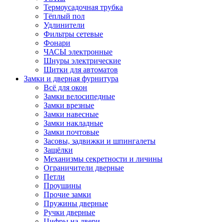
Термоусадочная трубка
Тёплый пол
Удлинители
Фильтры сетевые
Фонари
ЧАСЫ электронные
Шнуры электрические
Щитки для автоматов
Замки и дверная фурнитура
Всё для окон
Замки велосипедные
Замки врезные
Замки навесные
Замки накладные
Замки почтовые
Засовы, задвижки и шпингалеты
Защёлки
Механизмы секретности и личины
Ограничители дверные
Петли
Проушины
Прочие замки
Пружины дверные
Ручки дверные
Цифры на двери