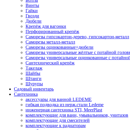
Болты
Винты
Гайки
Гвозди
Дюбели
Крепёж для вагонки
Перфорированный крепёж
Саморезы гипсокартон-дерево, гипсокартон-металл
Саморезы металл-металл
Саморезы оцинкованные+дюбели
Саморезы универсальные жёлтые с потайной голов
Саморезы универсальные оцинкованные с потайной
Сантехнический крепёж
Такелаж
Шайбы
Штанги
Шурупы
Садовый инвентарь
Сантехника
аксессуары для ванной LEDEME
гибкая подводка из нерж.стали Ledeme
инженерная сантехника STI, MeerPlast
комплектующие для ванн, умывальников, унитазов
комплектующие для смесителей
комплектующие к радиаторам