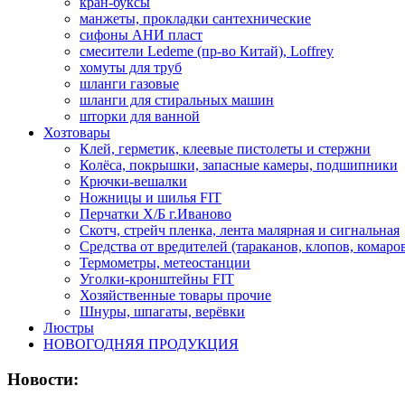
кран-буксы
манжеты, прокладки сантехнические
сифоны АНИ пласт
смесители Ledeme (пр-во Китай), Loffrey
хомуты для труб
шланги газовые
шланги для стиральных машин
шторки для ванной
Хозтовары
Клей, герметик, клеевые пистолеты и стержни
Колёса, покрышки, запасные камеры, подшипники
Крючки-вешалки
Ножницы и шилья FIT
Перчатки Х/Б г.Иваново
Скотч, стрейч пленка, лента малярная и сигнальная
Средства от вредителей (тараканов, клопов, комаро
Термометры, метеостанции
Уголки-кронштейны FIT
Хозяйственные товары прочие
Шнуры, шпагаты, верёвки
Люстры
НОВОГОДНЯЯ ПРОДУКЦИЯ
Новости: