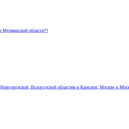
 и Мурманской области*!
 Новгородской, Вологодской областям и Карелии; Москве и Мос