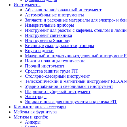
Инструменты
Абразивно-шлифовальный инструмент
Автомобильные инструменты
Запчасти и расходные материалы для электро- и бе
Измерительные приборы
Инструмент для работы с кафелем, стеклом и лами
Инструмент сантехника
Инструменты Smartbuy
Киянки, кувалды, молотки, топоры
Круги и диски
Малярный и штукатурно-отделочный инструмент F
Ножи и ножницы технические
Прочий инструмент
Средства защиты труда FIT
Столярно-слесарный инструмент
Телескопический и магнитный инструмент REXA
Ударно-забивной и сверлильный инструмент
Шарнирно-губцевый инструмент
Электроды
Ящики и пояса для инструмента и крепежа FIT
Компьютерные аксессуары
Мебельная фурнитура
Метизы и крепёж
Анкеры