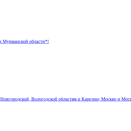
 и Мурманской области*!
 Новгородской, Вологодской областям и Карелии; Москве и Мос