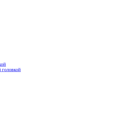
кой
 головкой