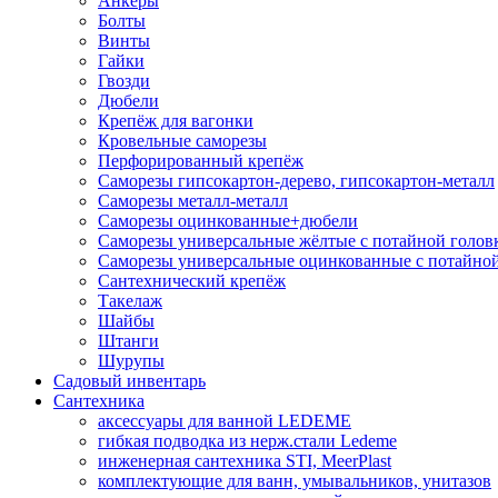
Анкеры
Болты
Винты
Гайки
Гвозди
Дюбели
Крепёж для вагонки
Кровельные саморезы
Перфорированный крепёж
Саморезы гипсокартон-дерево, гипсокартон-металл
Саморезы металл-металл
Саморезы оцинкованные+дюбели
Саморезы универсальные жёлтые с потайной голов
Саморезы универсальные оцинкованные с потайной
Сантехнический крепёж
Такелаж
Шайбы
Штанги
Шурупы
Садовый инвентарь
Сантехника
аксессуары для ванной LEDEME
гибкая подводка из нерж.стали Ledeme
инженерная сантехника STI, MeerPlast
комплектующие для ванн, умывальников, унитазов