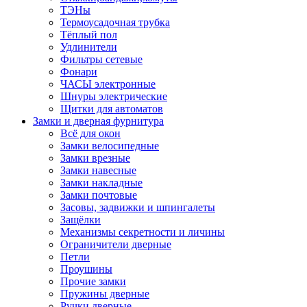
ТЭНы
Термоусадочная трубка
Тёплый пол
Удлинители
Фильтры сетевые
Фонари
ЧАСЫ электронные
Шнуры электрические
Щитки для автоматов
Замки и дверная фурнитура
Всё для окон
Замки велосипедные
Замки врезные
Замки навесные
Замки накладные
Замки почтовые
Засовы, задвижки и шпингалеты
Защёлки
Механизмы секретности и личины
Ограничители дверные
Петли
Проушины
Прочие замки
Пружины дверные
Ручки дверные