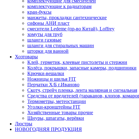
комплектующие для смесителей
комплектующие к радиаторам
кран-буксы
манжеты, прокладки сантехнические
сифоны АНИ пласт
смесители Ledeme (пр-во Китай), Loffrey
хомуты для труб
шланги газовые
шланги для стиральных машин
шторки для ванной
Хозтовары
Клей, герметик, клеевые пистолеты и стержни
Колёса, покрышки, запасные камеры, подшипники
Крючки-вешалки
Ножницы и шилья FIT
Перчатки Х/Б г.Иваново
Скотч, стрейч пленка, лента малярная и сигнальная
Средства от вредителей (тараканов, клопов, комаро
Термометры, метеостанции
Уголки-кронштейны FIT
Хозяйственные товары прочие
Шнуры, шпагаты, верёвки
Люстры
НОВОГОДНЯЯ ПРОДУКЦИЯ