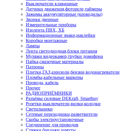
Выключатели клавишные
Датчики движения,фотореле,таймеры
Зажимы аккумуляторные (крокодилы)
Звонки дверные
Измерительные приборы
Изолента ПВХ, ХБ
Информационные знаки,наклейки
Коробки монтажные
Лампы
Лента светодиодная,блоки питания
Муляжи видеокамер,трубки домофона
Пайка,смазочные материалы
Патроны
Плитки,ГАЗ,аэрозоли,бензин,водонагреватели
Пломбы,кабельные маркеры
Провода, кабель
Прочее
РАДИОПРИЁМНИКИ
Разъёмы силовые DEKraft, Smartbuy
Розетки,выключатели,вилки,колодки
Светильники
Сетевые переходники,разветвители
Скобы электроустановочные
Соединение для проводов
Стяжки,бандажи,хомуты