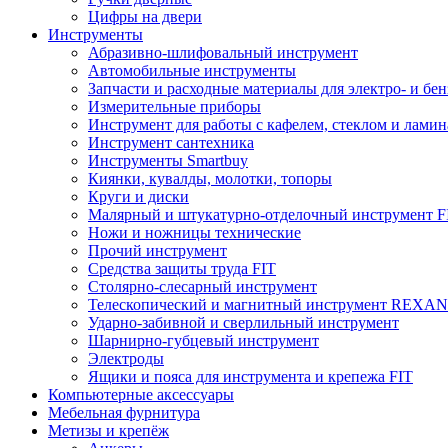
Цифры на двери
Инструменты
Абразивно-шлифовальный инструмент
Автомобильные инструменты
Запчасти и расходные материалы для электро- и бе
Измерительные приборы
Инструмент для работы с кафелем, стеклом и лами
Инструмент сантехника
Инструменты Smartbuy
Киянки, кувалды, молотки, топоры
Круги и диски
Малярный и штукатурно-отделочный инструмент F
Ножи и ножницы технические
Прочий инструмент
Средства защиты труда FIT
Столярно-слесарный инструмент
Телескопический и магнитный инструмент REXA
Ударно-забивной и сверлильный инструмент
Шарнирно-губцевый инструмент
Электроды
Ящики и пояса для инструмента и крепежа FIT
Компьютерные аксессуары
Мебельная фурнитура
Метизы и крепёж