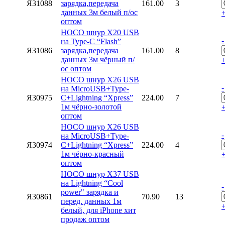
Я31088
зарядка,передача
161.00
3
данных 3м белый п/ос
оптом
HOCO шнур X20 USB
-
на Type-C “Flash”
Я31086
зарядка,передача
161.00
8
данных 3м чёрный п/
ос оптом
HOCO шнур X26 USB
-
на MicroUSB+Type-
Я30975
C+Lightning “Xpress”
224.00
7
1м чёрно-золотой
оптом
HOCO шнур X26 USB
-
на MicroUSB+Type-
Я30974
C+Lightning “Xpress”
224.00
4
1м чёрно-красный
оптом
HOCO шнур X37 USB
на Lightning “Cool
-
power" зарядка и
Я30861
70.90
13
перед. данных 1м
белый, для iPhone хит
продаж оптом