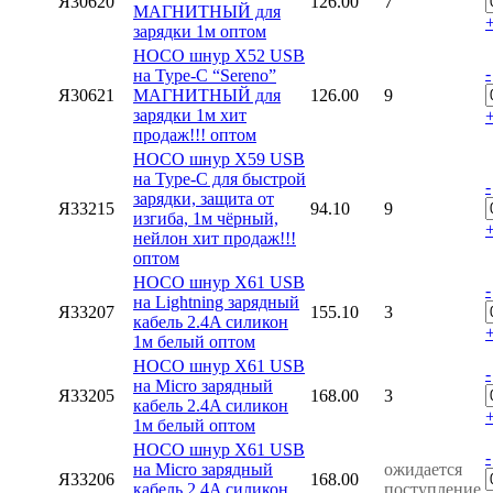
Я30620
126.00
7
МАГНИТНЫЙ для
зарядки 1м оптом
HOCO шнур X52 USB
-
на Type-C “Sereno”
Я30621
МАГНИТНЫЙ для
126.00
9
зарядки 1м хит
продаж!!! оптом
HOCO шнур X59 USB
на Type-C для быстрой
-
зарядки, защита от
Я33215
94.10
9
изгиба, 1м чёрный,
нейлон хит продаж!!!
оптом
HOCO шнур X61 USB
-
на Lightning зарядный
Я33207
155.10
3
кабель 2.4A силикон
1м белый оптом
HOCO шнур X61 USB
-
на Micro зарядный
Я33205
168.00
3
кабель 2.4A силикон
1м белый оптом
HOCO шнур X61 USB
-
на Micro зарядный
ожидается
Я33206
168.00
кабель 2.4A силикон
поступление