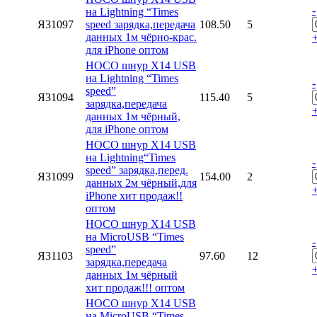
-
на Lightning “Times
Я31097
speed зарядка,передача
108.50
5
данных 1м чёрно-крас.
для iPhone оптом
HOCO шнур X14 USB
на Lightning “Times
-
speed”
Я31094
115.40
5
зарядка,передача
данных 1м чёрный,
для iPhone оптом
HOCO шнур X14 USB
на Lightning“Times
-
speed” зарядка,перед.
Я31099
154.00
2
данных 2м чёрный,для
iPhone хит продаж!!
оптом
HOCO шнур X14 USB
на MicroUSB “Times
-
speed”
Я31103
97.60
12
зарядка,передача
данных 1м чёрный
хит продаж!!! оптом
HOCO шнур X14 USB
на MicroUSB “Times