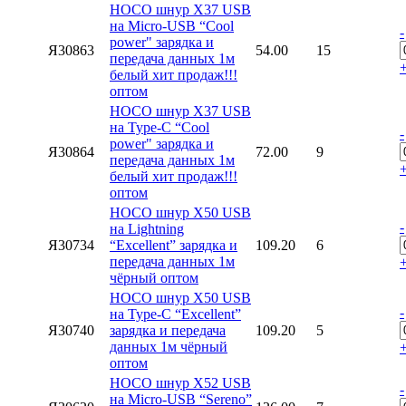
HOCO шнур X37 USB
на Micro-USB “Cool
-
power" зарядка и
Я30863
54.00
15
передача данных 1м
белый хит продаж!!!
оптом
HOCO шнур X37 USB
на Type-C “Cool
-
power" зарядка и
Я30864
72.00
9
передача данных 1м
белый хит продаж!!!
оптом
HOCO шнур X50 USB
-
на Lightning
Я30734
“Excellent” зарядка и
109.20
6
передача данных 1м
чёрный оптом
HOCO шнур X50 USB
-
на Type-C “Excellent”
Я30740
зарядка и передача
109.20
5
данных 1м чёрный
оптом
HOCO шнур X52 USB
-
на Micro-USB “Sereno”