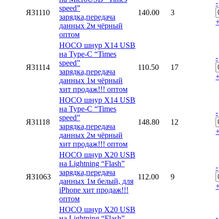
-
speed”
Я31110
140.00
3
зарядка,передача
данных 2м чёрный
оптом
HOCO шнур X14 USB
на Type-C “Times
-
speed”
Я31114
110.50
17
зарядка,передача
данных 1м чёрный
хит продаж!!! оптом
HOCO шнур X14 USB
на Type-C “Times
-
speed”
Я31118
148.80
12
зарядка,передача
данных 2м чёрный
хит продаж!!! оптом
HOCO шнур X20 USB
на Lightning “Flash”
-
зарядка,передача
Я31063
112.00
9
данных 1м белый, для
iPhone хит продаж!!!
оптом
HOCO шнур X20 USB
-
на Lightning “Flash”