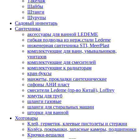
Такелаж
Шайбы
Штанги
Шурупы
Садовый инвентарь
Сантехника
аксессуары для ванной LEDEME
гибкая подводка из нерж.стали Ledeme
инженерная сантехника STI, MeerPlast
комплектующие для ванн, умывальников,
унитазов
комплектующие для смесителей
комплектующие к радиаторам
кран-буксы
манжеты, прокладки сантехнические
сифоны АНИ пласт
смесители Ledeme (пр-во Китай), Loffrey
хомуты для труб
шланги газовые
шланги для стиральных машин
шторки для ванной
Хозтовары
Клей, герметик, клеевые пистолеты и стержни
Колёса, покрышки, запасные камеры, подшипники
Крючки-вешалки