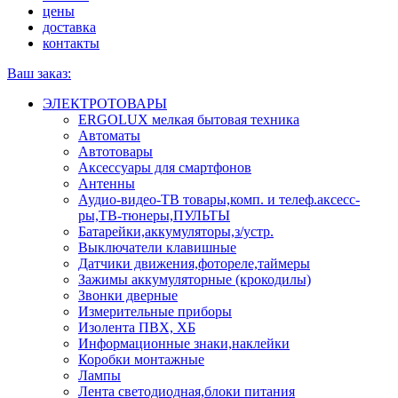
цены
доставка
контакты
Ваш заказ:
ЭЛЕКТРОТОВАРЫ
ERGOLUX мелкая бытовая техника
Автоматы
Автотовары
Аксессуары для смартфонов
Антенны
Аудио-видео-ТВ товары,комп. и телеф.аксесс-
ры,ТВ-тюнеры,ПУЛЬТЫ
Батарейки,аккумуляторы,з/устр.
Выключатели клавишные
Датчики движения,фотореле,таймеры
Зажимы аккумуляторные (крокодилы)
Звонки дверные
Измерительные приборы
Изолента ПВХ, ХБ
Информационные знаки,наклейки
Коробки монтажные
Лампы
Лента светодиодная,блоки питания