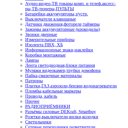
Аудио-видео-ТВ товары,комп. и телеф.аксесс-
ры,ТВ-тюнеры,ПУЛЬТЫ
Батарейки,аккумуляторы,з/устр.
Выключатели клавишные
Датчики движения,фотореле,таймеры
Зажимы аккумуляторные (крокодилы)
Звонки дверные
Измерительные приборы
Изолента ПВХ, ХБ
Информационные знаки,наклейки
Коробки монтажные
Лампы
Лента светодиодная,блоки питания
Муляжи видеокамер,трубки домофона
Пайка,смазочные материалы
Патроны
Плитки,ГАЗ,аэрозоли,бензин,водонагреватели
Пломбы,кабельные маркеры
Провода, кабель
Прочее
РАДИОПРИЁМНИКИ
Разъёмы силовые DEKraft, Smartbuy
Розетки,выключатели,вилки,колодки
Светильники
Сетевые переходники,разветвители