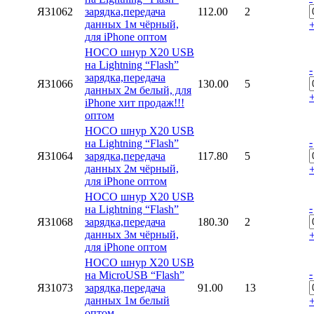
Я31062
зарядка,передача
112.00
2
данных 1м чёрный,
для iPhone оптом
HOCO шнур X20 USB
на Lightning “Flash”
-
зарядка,передача
Я31066
130.00
5
данных 2м белый, для
iPhone хит продаж!!!
оптом
HOCO шнур X20 USB
-
на Lightning “Flash”
Я31064
зарядка,передача
117.80
5
данных 2м чёрный,
для iPhone оптом
HOCO шнур X20 USB
-
на Lightning “Flash”
Я31068
зарядка,передача
180.30
2
данных 3м чёрный,
для iPhone оптом
HOCO шнур X20 USB
-
на MicroUSB “Flash”
Я31073
зарядка,передача
91.00
13
данных 1м белый
оптом