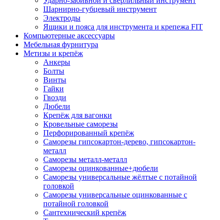
Ударно-забивной и сверлильный инструмент
Шарнирно-губцевый инструмент
Электроды
Ящики и пояса для инструмента и крепежа FIT
Компьютерные аксессуары
Мебельная фурнитура
Метизы и крепёж
Анкеры
Болты
Винты
Гайки
Гвозди
Дюбели
Крепёж для вагонки
Кровельные саморезы
Перфорированный крепёж
Саморезы гипсокартон-дерево, гипсокартон-
металл
Саморезы металл-металл
Саморезы оцинкованные+дюбели
Саморезы универсальные жёлтые с потайной
головкой
Саморезы универсальные оцинкованные с
потайной головкой
Сантехнический крепёж