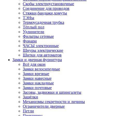
Скобы электроустановочные
Соединение для проводов
Стяжки,бандажи,хомуты
ТЭНы
Термоусадочная трубка
Тёплый пол
Удлинители
Фильтры сетевые
Фонари
ЧАСЫ электронные
Шнуры электрические
Щитки для автоматов
Замки и дверная фурнитура
Всё для окон
Замки велосипедные
Замки врезные
Замки навесные
Замки накладные
Замки почтовые
Засовы, задвижки и шпингалеты
Защёлки
Механизмы секретности и личины
Ограничители дверные
Петли
Проушины