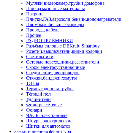
Муляжи видеокамер,трубки домофона
Пайка,смазочные материалы
Патроны
Плитки,ГАЗ,аэрозоли,бензин,водонагреватели
Пломбы,кабельные маркеры
Провода, кабель
Прочее
РАДИОПРИЁМНИКИ
Разъёмы силовые DEKraft, Smartbuy
Розетки,выключатели,вилки,колодки
Светильники
Сетевые переходники,разветвители
Скобы электроустановочные
Соединение для проводов
Стяжки,бандажи,хомуты
ТЭНы
Термоусадочная трубка
Тёплый пол
Удлинители
Фильтры сетевые
Фонари
ЧАСЫ электронные
Шнуры электрические
Щитки для автоматов
Замки и дверная фурнитура