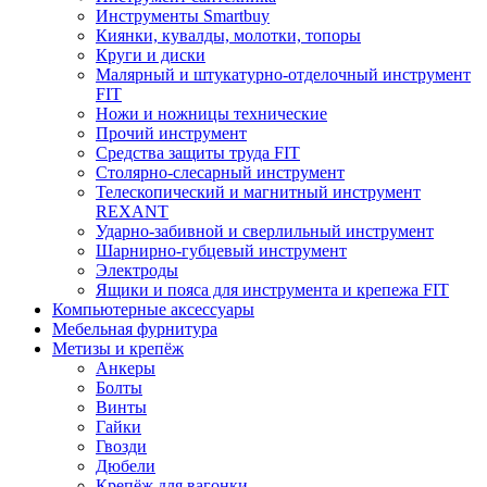
Инструменты Smartbuy
Киянки, кувалды, молотки, топоры
Круги и диски
Малярный и штукатурно-отделочный инструмент
FIT
Ножи и ножницы технические
Прочий инструмент
Средства защиты труда FIT
Столярно-слесарный инструмент
Телескопический и магнитный инструмент
REXANT
Ударно-забивной и сверлильный инструмент
Шарнирно-губцевый инструмент
Электроды
Ящики и пояса для инструмента и крепежа FIT
Компьютерные аксессуары
Мебельная фурнитура
Метизы и крепёж
Анкеры
Болты
Винты
Гайки
Гвозди
Дюбели
Крепёж для вагонки