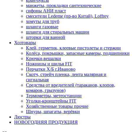
кран-буксы
манжеты, прокладки сантехнические
сифоны АНИ пласт
смесители Ledeme (пр-во Китай), Loffrey
хомуты для труб
шланги газовые
шланги для стиральных машин
шторки для ванной
Хозтовары
Клей, герметик, клеевые пистолеты и стержни
Колёса, покрышки, запасные камеры, подшипники
Крючки-вешалки
Ножницы и шилья FIT
Перчатки Х/Б г.Иваново
Скотч, стрейч пленка, лента малярная и
сигнальная
Средства от вредителей (тараканов, клопов,
комаров, грызунов)
Термометры, метеостанции
Уголки-кронштейны FIT
Хозяйственные товары прочие
Шнуры, шпагаты, верёвки
Люстры
НОВОГОДНЯЯ ПРОДУКЦИЯ