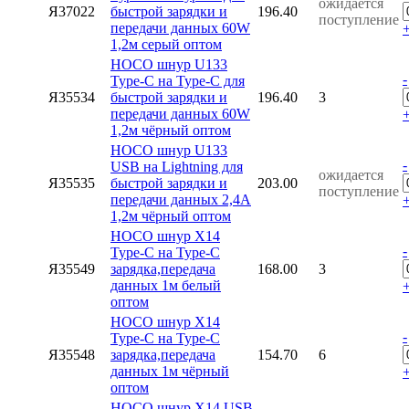
ожидается
Я37022
быстрой зарядки и
196.40
поступление
передачи данных 60W
1,2м серый оптом
HOCO шнур U133
-
Type-C на Type-C для
Я35534
быстрой зарядки и
196.40
3
передачи данных 60W
1,2м чёрный оптом
HOCO шнур U133
-
USB на Lightning для
ожидается
Я35535
быстрой зарядки и
203.00
поступление
передачи данных 2,4А
1,2м чёрный оптом
HOCO шнур X14
-
Type-C на Type-C
Я35549
зарядка,передача
168.00
3
данных 1м белый
оптом
HOCO шнур X14
-
Type-C на Type-C
Я35548
зарядка,передача
154.70
6
данных 1м чёрный
оптом
HOCO шнур X14 USB