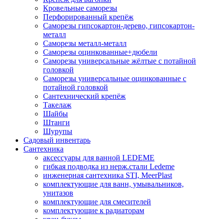
Кровельные саморезы
Перфорированный крепёж
Саморезы гипсокартон-дерево, гипсокартон-
металл
Саморезы металл-металл
Саморезы оцинкованные+дюбели
Саморезы универсальные жёлтые с потайной
головкой
Саморезы универсальные оцинкованные с
потайной головкой
Сантехнический крепёж
Такелаж
Шайбы
Штанги
Шурупы
Садовый инвентарь
Сантехника
аксессуары для ванной LEDEME
гибкая подводка из нерж.стали Ledeme
инженерная сантехника STI, MeerPlast
комплектующие для ванн, умывальников,
унитазов
комплектующие для смесителей
комплектующие к радиаторам