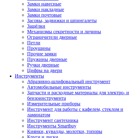
Замки навесные
Замки накладные
Замки почтовые
Засовы, задвижки и шпингалеты
Защёлки
Механизмы секретности и личины
Ограничители дверные
Петли
Проушины
Прочие замки
Пружины дверные
Ручки дверные
Цифры на двери
Инструменты
Абразивно-шлифовальный инструмент
Автомобильные инструменты
Запчасти и расходные материалы для электро- и
бензоинструмента
Измерительные приборы
Инструмент для работы с кафелем, стеклом и
ламинатом
Инструмент сантехника
Инструменты Smartbuy
Киянки, кувалды, молотки, топоры
Круги и диски