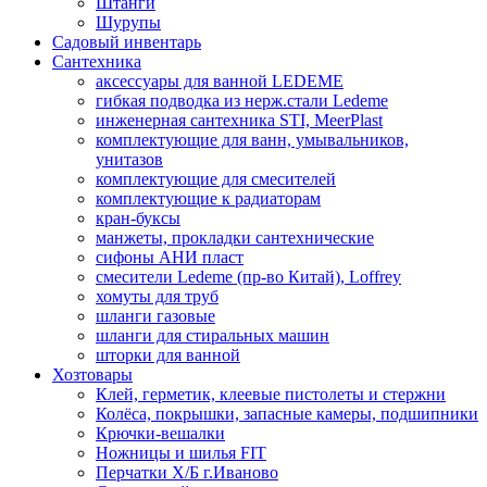
Штанги
Шурупы
Садовый инвентарь
Сантехника
аксессуары для ванной LEDEME
гибкая подводка из нерж.стали Ledeme
инженерная сантехника STI, MeerPlast
комплектующие для ванн, умывальников,
унитазов
комплектующие для смесителей
комплектующие к радиаторам
кран-буксы
манжеты, прокладки сантехнические
сифоны АНИ пласт
смесители Ledeme (пр-во Китай), Loffrey
хомуты для труб
шланги газовые
шланги для стиральных машин
шторки для ванной
Хозтовары
Клей, герметик, клеевые пистолеты и стержни
Колёса, покрышки, запасные камеры, подшипники
Крючки-вешалки
Ножницы и шилья FIT
Перчатки Х/Б г.Иваново