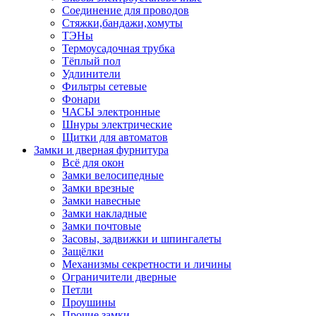
Соединение для проводов
Стяжки,бандажи,хомуты
ТЭНы
Термоусадочная трубка
Тёплый пол
Удлинители
Фильтры сетевые
Фонари
ЧАСЫ электронные
Шнуры электрические
Щитки для автоматов
Замки и дверная фурнитура
Всё для окон
Замки велосипедные
Замки врезные
Замки навесные
Замки накладные
Замки почтовые
Засовы, задвижки и шпингалеты
Защёлки
Механизмы секретности и личины
Ограничители дверные
Петли
Проушины
Прочие замки