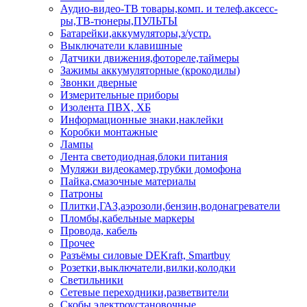
Аудио-видео-ТВ товары,комп. и телеф.аксесс-
ры,ТВ-тюнеры,ПУЛЬТЫ
Батарейки,аккумуляторы,з/устр.
Выключатели клавишные
Датчики движения,фотореле,таймеры
Зажимы аккумуляторные (крокодилы)
Звонки дверные
Измерительные приборы
Изолента ПВХ, ХБ
Информационные знаки,наклейки
Коробки монтажные
Лампы
Лента светодиодная,блоки питания
Муляжи видеокамер,трубки домофона
Пайка,смазочные материалы
Патроны
Плитки,ГАЗ,аэрозоли,бензин,водонагреватели
Пломбы,кабельные маркеры
Провода, кабель
Прочее
Разъёмы силовые DEKraft, Smartbuy
Розетки,выключатели,вилки,колодки
Светильники
Сетевые переходники,разветвители
Скобы электроустановочные