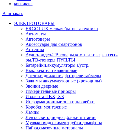
контакты
Ваш заказ:
ЭЛЕКТРОТОВАРЫ
ERGOLUX мелкая бытовая техника
Автоматы
Автотовары
Аксессуары для смартфонов
Антенны
Аудио-видео-ТВ товары,комп. и телеф.аксесс-
ры,ТВ-тюнеры,ПУЛЬТЫ
Батарейки,аккумуляторы,з/устр.
Выключатели клавишные
Датчики движения,фотореле,таймеры
Зажимы аккумуляторные (крокодилы)
Звонки дверные
Измерительные приборы
Изолента ПВХ, ХБ
Информационные знаки,наклейки
Коробки монтажные
Лампы
Лента светодиодная,блоки питания
Муляжи видеокамер,трубки домофона
Пайка,смазочные материалы