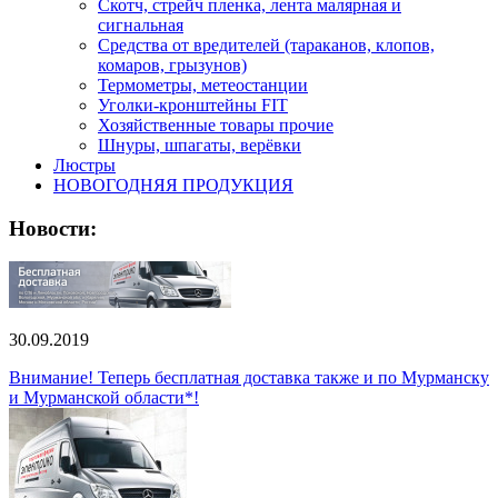
Скотч, стрейч пленка, лента малярная и
сигнальная
Средства от вредителей (тараканов, клопов,
комаров, грызунов)
Термометры, метеостанции
Уголки-кронштейны FIT
Хозяйственные товары прочие
Шнуры, шпагаты, верёвки
Люстры
НОВОГОДНЯЯ ПРОДУКЦИЯ
Новости:
30.09.2019
Внимание! Теперь бесплатная доставка также и по Мурманску
и Мурманской области*!