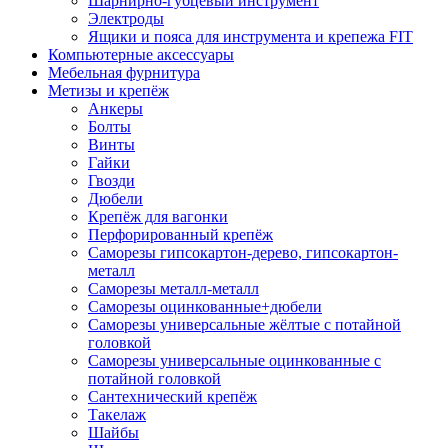
Шарнирно-губцевый инструмент
Электроды
Ящики и пояса для инструмента и крепежа FIT
Компьютерные аксессуары
Мебельная фурнитура
Метизы и крепёж
Анкеры
Болты
Винты
Гайки
Гвозди
Дюбели
Крепёж для вагонки
Перфорированный крепёж
Саморезы гипсокартон-дерево, гипсокартон-
металл
Саморезы металл-металл
Саморезы оцинкованные+дюбели
Саморезы универсальные жёлтые с потайной
головкой
Саморезы универсальные оцинкованные с
потайной головкой
Сантехнический крепёж
Такелаж
Шайбы