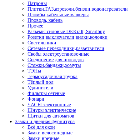
Патроны
Плитки,ГАЗ,аэрозоли,бензин,водонагреватели
Пломбы,кабельные маркеры
Провода, кабель
Прочее
Разъёмы силовые DEKraft, Smartbuy
Розетки,выключатели,вилки,колодки
Светильники
Сетевые переходники,разветвители
Скобы электроустановочные
Соединение для проводов
Стяжки,бандажи,хомуты
ТЭНы
Термоусадочная трубка
Тёплый пол
Удлинители
Фильтры сетевые
Фонари
ЧАСЫ электронные
Шнуры электрические
Щитки для автоматов
Замки и дверная фурнитура
Всё для окон
Замки велосипедные
Замки врезные