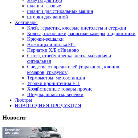
хомуты для труб
шланги газовые
шланги для стиральных машин
шторки для ванной
Хозтовары
Клей, герметик, клеевые пистолеты и стержни
Колёса, покрышки, запасные камеры, подшипники
Крючки-вешалки
Ножницы и шилья FIT
Перчатки Х/Б г.Иваново
Скотч, стрейч пленка, лента малярная и
сигнальная
Средства от вредителей (тараканов, клопов,
комаров, грызунов)
Термометры, метеостанции
Уголки-кронштейны FIT
Хозяйственные товары прочие
Шнуры, шпагаты, верёвки
Люстры
НОВОГОДНЯЯ ПРОДУКЦИЯ
Новости: