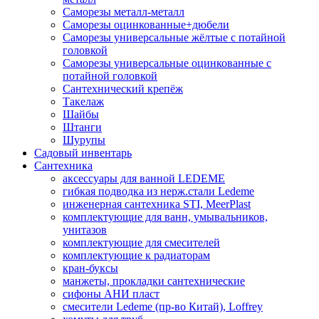
Саморезы металл-металл
Саморезы оцинкованные+дюбели
Саморезы универсальные жёлтые с потайной
головкой
Саморезы универсальные оцинкованные с
потайной головкой
Сантехнический крепёж
Такелаж
Шайбы
Штанги
Шурупы
Садовый инвентарь
Сантехника
аксессуары для ванной LEDEME
гибкая подводка из нерж.стали Ledeme
инженерная сантехника STI, MeerPlast
комплектующие для ванн, умывальников,
унитазов
комплектующие для смесителей
комплектующие к радиаторам
кран-буксы
манжеты, прокладки сантехнические
сифоны АНИ пласт
смесители Ledeme (пр-во Китай), Loffrey