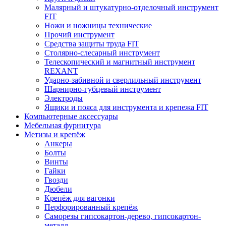
Малярный и штукатурно-отделочный инструмент
FIT
Ножи и ножницы технические
Прочий инструмент
Средства защиты труда FIT
Столярно-слесарный инструмент
Телескопический и магнитный инструмент
REXANT
Ударно-забивной и сверлильный инструмент
Шарнирно-губцевый инструмент
Электроды
Ящики и пояса для инструмента и крепежа FIT
Компьютерные аксессуары
Мебельная фурнитура
Метизы и крепёж
Анкеры
Болты
Винты
Гайки
Гвозди
Дюбели
Крепёж для вагонки
Перфорированный крепёж
Саморезы гипсокартон-дерево, гипсокартон-
металл