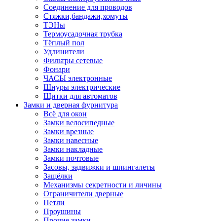
Соединение для проводов
Стяжки,бандажи,хомуты
ТЭНы
Термоусадочная трубка
Тёплый пол
Удлинители
Фильтры сетевые
Фонари
ЧАСЫ электронные
Шнуры электрические
Щитки для автоматов
Замки и дверная фурнитура
Всё для окон
Замки велосипедные
Замки врезные
Замки навесные
Замки накладные
Замки почтовые
Засовы, задвижки и шпингалеты
Защёлки
Механизмы секретности и личины
Ограничители дверные
Петли
Проушины
Прочие замки