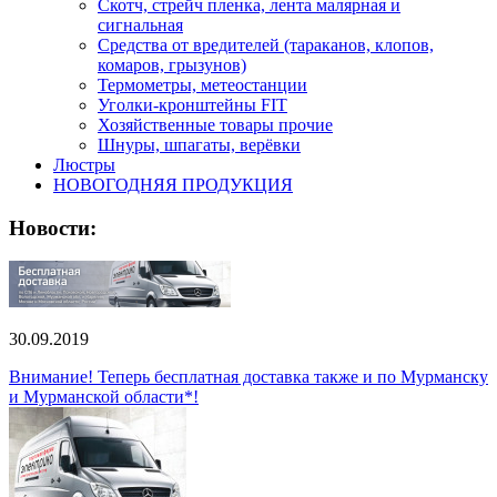
Скотч, стрейч пленка, лента малярная и
сигнальная
Средства от вредителей (тараканов, клопов,
комаров, грызунов)
Термометры, метеостанции
Уголки-кронштейны FIT
Хозяйственные товары прочие
Шнуры, шпагаты, верёвки
Люстры
НОВОГОДНЯЯ ПРОДУКЦИЯ
Новости:
30.09.2019
Внимание! Теперь бесплатная доставка также и по Мурманску
и Мурманской области*!