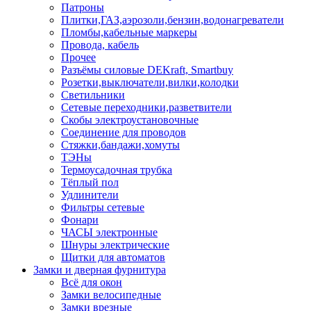
Патроны
Плитки,ГАЗ,аэрозоли,бензин,водонагреватели
Пломбы,кабельные маркеры
Провода, кабель
Прочее
Разъёмы силовые DEKraft, Smartbuy
Розетки,выключатели,вилки,колодки
Светильники
Сетевые переходники,разветвители
Скобы электроустановочные
Соединение для проводов
Стяжки,бандажи,хомуты
ТЭНы
Термоусадочная трубка
Тёплый пол
Удлинители
Фильтры сетевые
Фонари
ЧАСЫ электронные
Шнуры электрические
Щитки для автоматов
Замки и дверная фурнитура
Всё для окон
Замки велосипедные
Замки врезные