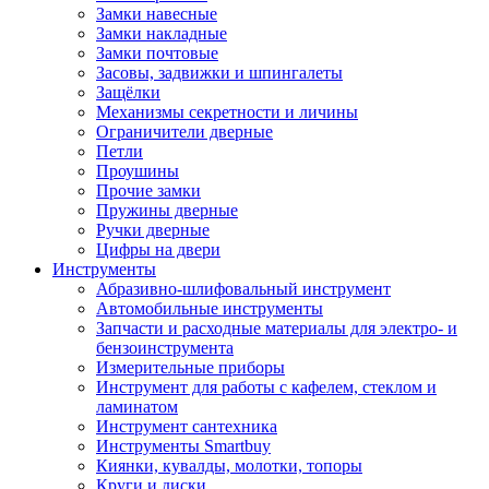
Замки навесные
Замки накладные
Замки почтовые
Засовы, задвижки и шпингалеты
Защёлки
Механизмы секретности и личины
Ограничители дверные
Петли
Проушины
Прочие замки
Пружины дверные
Ручки дверные
Цифры на двери
Инструменты
Абразивно-шлифовальный инструмент
Автомобильные инструменты
Запчасти и расходные материалы для электро- и
бензоинструмента
Измерительные приборы
Инструмент для работы с кафелем, стеклом и
ламинатом
Инструмент сантехника
Инструменты Smartbuy
Киянки, кувалды, молотки, топоры
Круги и диски