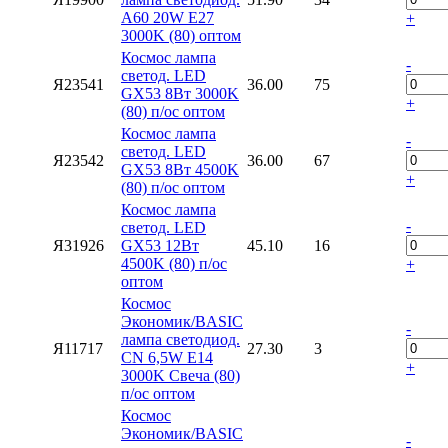
А60 20W Е27
+
3000K (80) оптом
Космос лампа
-
светод. LED
Я23541
36.00
75
GX53 8Вт 3000K
+
(80) п/ос оптом
Космос лампа
-
светод. LED
Я23542
36.00
67
GX53 8Вт 4500K
+
(80) п/ос оптом
Космос лампа
-
светод. LED
Я31926
GX53 12Вт
45.10
16
4500K (80) п/ос
+
оптом
Космос
Экономик/BASIC
-
лампа светодиод.
Я11717
27.30
3
CN 6,5W E14
+
3000K Свеча (80)
п/ос оптом
Космос
Экономик/BASIC
-