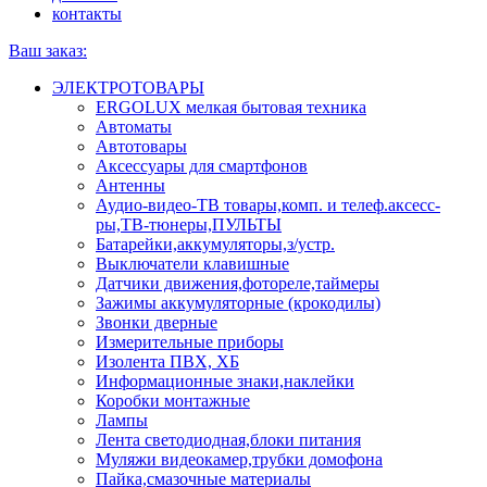
контакты
Ваш заказ:
ЭЛЕКТРОТОВАРЫ
ERGOLUX мелкая бытовая техника
Автоматы
Автотовары
Аксессуары для смартфонов
Антенны
Аудио-видео-ТВ товары,комп. и телеф.аксесс-
ры,ТВ-тюнеры,ПУЛЬТЫ
Батарейки,аккумуляторы,з/устр.
Выключатели клавишные
Датчики движения,фотореле,таймеры
Зажимы аккумуляторные (крокодилы)
Звонки дверные
Измерительные приборы
Изолента ПВХ, ХБ
Информационные знаки,наклейки
Коробки монтажные
Лампы
Лента светодиодная,блоки питания
Муляжи видеокамер,трубки домофона
Пайка,смазочные материалы