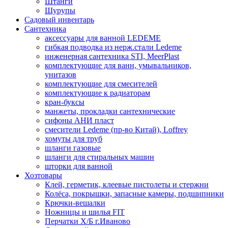
Штанги
Шурупы
Садовый инвентарь
Сантехника
аксессуары для ванной LEDEME
гибкая подводка из нерж.стали Ledeme
инженерная сантехника STI, MeerPlast
комплектующие для ванн, умывальников,
унитазов
комплектующие для смесителей
комплектующие к радиаторам
кран-буксы
манжеты, прокладки сантехнические
сифоны АНИ пласт
смесители Ledeme (пр-во Китай), Loffrey
хомуты для труб
шланги газовые
шланги для стиральных машин
шторки для ванной
Хозтовары
Клей, герметик, клеевые пистолеты и стержни
Колёса, покрышки, запасные камеры, подшипники
Крючки-вешалки
Ножницы и шилья FIT
Перчатки Х/Б г.Иваново