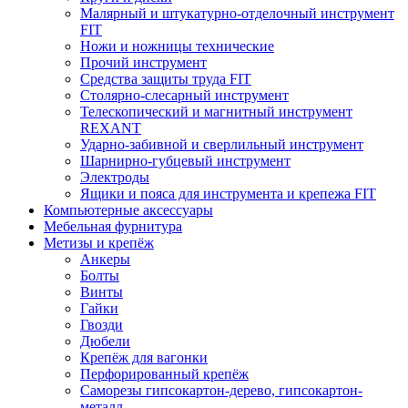
Малярный и штукатурно-отделочный инструмент
FIT
Ножи и ножницы технические
Прочий инструмент
Средства защиты труда FIT
Столярно-слесарный инструмент
Телескопический и магнитный инструмент
REXANT
Ударно-забивной и сверлильный инструмент
Шарнирно-губцевый инструмент
Электроды
Ящики и пояса для инструмента и крепежа FIT
Компьютерные аксессуары
Мебельная фурнитура
Метизы и крепёж
Анкеры
Болты
Винты
Гайки
Гвозди
Дюбели
Крепёж для вагонки
Перфорированный крепёж
Саморезы гипсокартон-дерево, гипсокартон-
металл