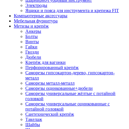
Шарнирно-губцевый инструмент
Электроды
Ящики и пояса для инструмента и крепежа FIT
Компьютерные аксессуары
Мебельная фурнитура
Метизы и крепёж
Анкеры
Болты
Винты
Гайки
Гвозди
Дюбели
Крепёж для вагонки
Перфорированный крепёж
Саморезы гипсокартон-дерево, гипсокартон-
металл
Саморезы металл-металл
Саморезы оцинкованные+дюбели
Саморезы универсальные жёлтые с потайной
головкой
Саморезы универсальные оцинкованные с
потайной головкой
Сантехнический крепёж
Такелаж
Шайбы