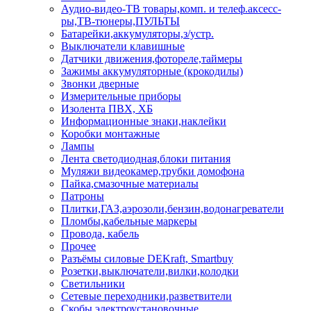
Аудио-видео-ТВ товары,комп. и телеф.аксесс-
ры,ТВ-тюнеры,ПУЛЬТЫ
Батарейки,аккумуляторы,з/устр.
Выключатели клавишные
Датчики движения,фотореле,таймеры
Зажимы аккумуляторные (крокодилы)
Звонки дверные
Измерительные приборы
Изолента ПВХ, ХБ
Информационные знаки,наклейки
Коробки монтажные
Лампы
Лента светодиодная,блоки питания
Муляжи видеокамер,трубки домофона
Пайка,смазочные материалы
Патроны
Плитки,ГАЗ,аэрозоли,бензин,водонагреватели
Пломбы,кабельные маркеры
Провода, кабель
Прочее
Разъёмы силовые DEKraft, Smartbuy
Розетки,выключатели,вилки,колодки
Светильники
Сетевые переходники,разветвители
Скобы электроустановочные