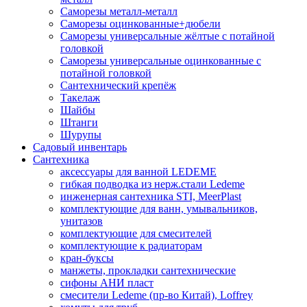
Саморезы металл-металл
Саморезы оцинкованные+дюбели
Саморезы универсальные жёлтые с потайной
головкой
Саморезы универсальные оцинкованные с
потайной головкой
Сантехнический крепёж
Такелаж
Шайбы
Штанги
Шурупы
Садовый инвентарь
Сантехника
аксессуары для ванной LEDEME
гибкая подводка из нерж.стали Ledeme
инженерная сантехника STI, MeerPlast
комплектующие для ванн, умывальников,
унитазов
комплектующие для смесителей
комплектующие к радиаторам
кран-буксы
манжеты, прокладки сантехнические
сифоны АНИ пласт
смесители Ledeme (пр-во Китай), Loffrey