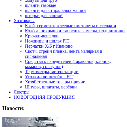
хомуты для труб
шланги газовые
шланги для стиральных машин
шторки для ванной
Хозтовары
Клей, герметик, клеевые пистолеты и стержни
Колёса, покрышки, запасные камеры, подшипники
Крючки-вешалки
Ножницы и шилья FIT
Перчатки Х/Б г.Иваново
Скотч, стрейч пленка, лента малярная и
сигнальная
Средства от вредителей (тараканов, клопов,
комаров, грызунов)
Термометры, метеостанции
Уголки-кронштейны FIT
Хозяйственные товары прочие
Шнуры, шпагаты, верёвки
Люстры
НОВОГОДНЯЯ ПРОДУКЦИЯ
Новости: