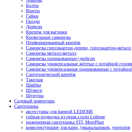
Анкеры
Болты
Винты
Гайки
Гвозди
Дюбели
Крепёж для вагонки
Кровельные саморезы
Перфорированный крепёж
Саморезы гипсокартон-дерево, гипсокартон-металл
Саморезы металл-металл
Саморезы оцинкованные+дюбели
Саморезы универсальные жёлтые с потайной голов
Саморезы универсальные оцинкованные с потайной
Сантехнический крепёж
Такелаж
Шайбы
Штанги
Шурупы
Садовый инвентарь
Сантехника
аксессуары для ванной LEDEME
гибкая подводка из нерж.стали Ledeme
инженерная сантехника STI, MeerPlast
комплектующие для ванн, умывальников, унитазов