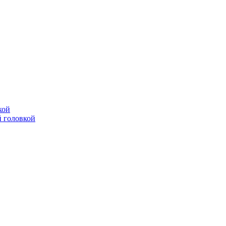
кой
 головкой