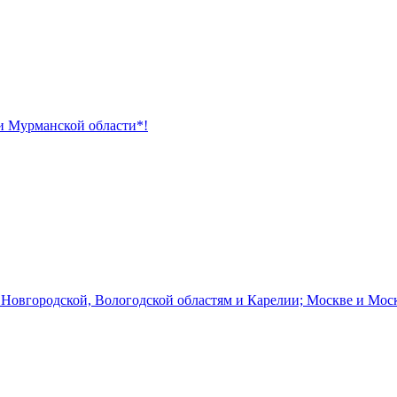
 и Мурманской области*!
 Новгородской, Вологодской областям и Карелии; Москве и Мос