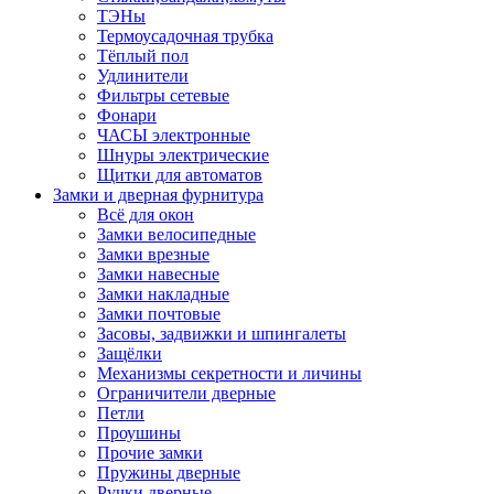
ТЭНы
Термоусадочная трубка
Тёплый пол
Удлинители
Фильтры сетевые
Фонари
ЧАСЫ электронные
Шнуры электрические
Щитки для автоматов
Замки и дверная фурнитура
Всё для окон
Замки велосипедные
Замки врезные
Замки навесные
Замки накладные
Замки почтовые
Засовы, задвижки и шпингалеты
Защёлки
Механизмы секретности и личины
Ограничители дверные
Петли
Проушины
Прочие замки
Пружины дверные
Ручки дверные