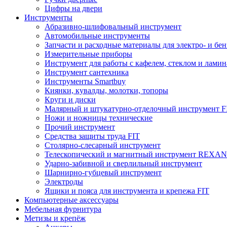
Цифры на двери
Инструменты
Абразивно-шлифовальный инструмент
Автомобильные инструменты
Запчасти и расходные материалы для электро- и бе
Измерительные приборы
Инструмент для работы с кафелем, стеклом и лами
Инструмент сантехника
Инструменты Smartbuy
Киянки, кувалды, молотки, топоры
Круги и диски
Малярный и штукатурно-отделочный инструмент F
Ножи и ножницы технические
Прочий инструмент
Средства защиты труда FIT
Столярно-слесарный инструмент
Телескопический и магнитный инструмент REXA
Ударно-забивной и сверлильный инструмент
Шарнирно-губцевый инструмент
Электроды
Ящики и пояса для инструмента и крепежа FIT
Компьютерные аксессуары
Мебельная фурнитура
Метизы и крепёж