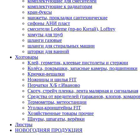
комплектующие для смесителей
комплектующие к радиаторам
кран-буксы
манжеты, прокладки сантехнические
сифоны АНИ пласт
смесители Ledeme (пр-во Китай), Loffrey
хомуты для труб
шланги газовые
шланги для стиральных машин
шторки для ванной
Хозтовары
Клей, герметик, клеевые пистолеты и стержни
Колёса, покрышки, запасные камеры, подшипники
Крючки-вешалки
Ножницы и шилья FIT
Перчатки Х/Б г.Иваново
Скотч, стрейч пленка, лента малярная и сигнальная
Средства от вредителей (тараканов, клопов, комаро
Термометры, метеостанции
Уголки-кронштейны FIT
Хозяйственные товары прочие
Шнуры, шпагаты, верёвки
Люстры
НОВОГОДНЯЯ ПРОДУКЦИЯ