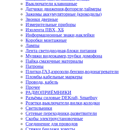
Выключатели клавишные
Датчики движения,фотореле,таймеры
Зажимы аккумуляторные (крокодилы)
Звонки дверные
Измерительные приборы
Изолента ПВХ, ХБ
Информационные знаки,наклейки
Коробки монтажные
Лампы
Лента светодиодная,блоки питания
Муляжи видеокамер,трубки домофона
Пайка,смазочные материалы
Патроны
Плитки,ГАЗ,аэрозоли,бензин,водонагреватели
Пломбы,кабельные маркеры
Провода, кабель
Прочее
РАДИОПРИЁМНИКИ
Разъёмы силовые DEKraft, Smartbuy
Розетки,выключатели,вилки,колодки
Светильники
Сетевые переходники,разветвители
Скобы электроустановочные
Соединение для проводов
Стяжки,бандажи,хомуты