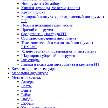
Инструменты Smartbuy
Киянки, кувалды, молотки, топоры
Круги и диски
Малярный и штукатурно-отделочный инструмент
FIT
Ножи и ножницы технические
Прочий инструмент
Средства защиты труда FIT
Столярно-слесарный инструмент
Телескопический и магнитный инструмент
REXANT
Ударно-забивной и сверлильный инструмент
Шарнирно-губцевый инструмент
Электроды
Ящики и пояса для инструмента и крепежа FIT
Компьютерные аксессуары
Мебельная фурнитура
Метизы и крепёж
Анкеры
Болты
Винты
Гайки
Гвозди
Дюбели
Крепёж для вагонки