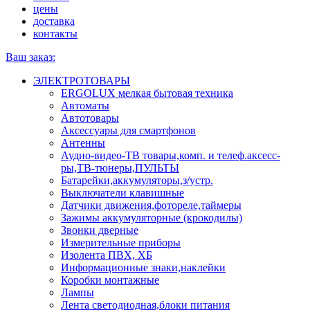
цены
доставка
контакты
Ваш заказ:
ЭЛЕКТРОТОВАРЫ
ERGOLUX мелкая бытовая техника
Автоматы
Автотовары
Аксессуары для смартфонов
Антенны
Аудио-видео-ТВ товары,комп. и телеф.аксесс-
ры,ТВ-тюнеры,ПУЛЬТЫ
Батарейки,аккумуляторы,з/устр.
Выключатели клавишные
Датчики движения,фотореле,таймеры
Зажимы аккумуляторные (крокодилы)
Звонки дверные
Измерительные приборы
Изолента ПВХ, ХБ
Информационные знаки,наклейки
Коробки монтажные
Лампы
Лента светодиодная,блоки питания