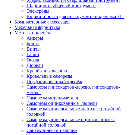
Ударно-забивной и сверлильный инструмент
Шарнирно-губцевый инструмент
Электроды
Ящики и пояса для инструмента и крепежа FIT
Компьютерные аксессуары
Мебельная фурнитура
Метизы и крепёж
Анкеры
Болты
Винты
Гайки
Гвозди
Дюбели
Крепёж для вагонки
Кровельные саморезы
Перфорированный крепёж
Саморезы гипсокартон-дерево, гипсокартон-
металл
Саморезы металл-металл
Саморезы оцинкованные+дюбели
Саморезы универсальные жёлтые с потайной
головкой
Саморезы универсальные оцинкованные с
потайной головкой
Сантехнический крепёж