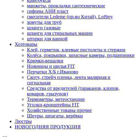
кран-буксы
манжеты, прокладки сантехнические
сифоны АНИ пласт
смесители Ledeme (пр-во Китай), Loffrey
хомуты для труб
шланги газовые
шланги для стиральных машин
шторки для ванной
Хозтовары
Клей, герметик, клеевые пистолеты и стержни
Колёса, покрышки, запасные камеры, подшипники
Крючки-вешалки
Ножницы и шилья FIT
Перчатки Х/Б г.Иваново
Скотч, стрейч пленка, лента малярная и
сигнальная
Средства от вредителей (тараканов, клопов,
комаров, грызунов)
Термометры, метеостанции
Уголки-кронштейны FIT
Хозяйственные товары прочие
Шнуры, шпагаты, верёвки
Люстры
НОВОГОДНЯЯ ПРОДУКЦИЯ