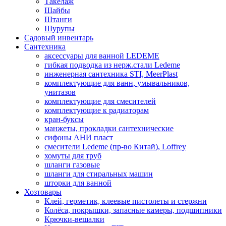
Такелаж
Шайбы
Штанги
Шурупы
Садовый инвентарь
Сантехника
аксессуары для ванной LEDEME
гибкая подводка из нерж.стали Ledeme
инженерная сантехника STI, MeerPlast
комплектующие для ванн, умывальников,
унитазов
комплектующие для смесителей
комплектующие к радиаторам
кран-буксы
манжеты, прокладки сантехнические
сифоны АНИ пласт
смесители Ledeme (пр-во Китай), Loffrey
хомуты для труб
шланги газовые
шланги для стиральных машин
шторки для ванной
Хозтовары
Клей, герметик, клеевые пистолеты и стержни
Колёса, покрышки, запасные камеры, подшипники
Крючки-вешалки