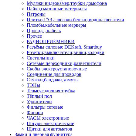
Муляжи видеокамер,трубки домофона
Пайка,смазочные материалы
Патроны
Плитки,ГАЗ,аэрозоли,бензин,водонагреватели
Пломбы,кабельные маркеры
Провода, кабель
Прочее
РАДИОПРИЁМНИКИ
Разъёмы силовые DEKraft, Smartbuy
Розетки,выключатели,вилки,колодки
Светильники
Сетевые переходники,разветвители
Скобы электроустановочные
Соединение для проводов
Стяжки,бандажи,хомуты
ТЭНы
Термоусадочная трубка
Тёплый пол
Удлинители
Фильтры сетевые
Фонари
ЧАСЫ электронные
Шнуры электрические
Щитки для автоматов
Замки и дверная фурнитура