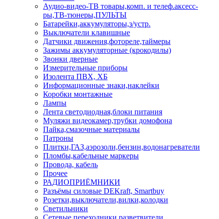
Аудио-видео-ТВ товары,комп. и телеф.аксесс-
ры,ТВ-тюнеры,ПУЛЬТЫ
Батарейки,аккумуляторы,з/устр.
Выключатели клавишные
Датчики движения,фотореле,таймеры
Зажимы аккумуляторные (крокодилы)
Звонки дверные
Измерительные приборы
Изолента ПВХ, ХБ
Информационные знаки,наклейки
Коробки монтажные
Лампы
Лента светодиодная,блоки питания
Муляжи видеокамер,трубки домофона
Пайка,смазочные материалы
Патроны
Плитки,ГАЗ,аэрозоли,бензин,водонагреватели
Пломбы,кабельные маркеры
Провода, кабель
Прочее
РАДИОПРИЁМНИКИ
Разъёмы силовые DEKraft, Smartbuy
Розетки,выключатели,вилки,колодки
Светильники
Сетевые переходники,разветвители