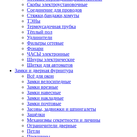
Скобы электроустановочные
Соединение для проводов
Стяжки,бандажи,хомуты
ТЭНы
Термоусадочная трубка
Тёплый пол
Удлинители
Фильтры сетевые
Фонари
ЧАСЫ электронные
Шнуры электрические
Щитки для автоматов
Замки и дверная фурнитура
Всё для окон
Замки велосипедные
Замки врезные
Замки навесные
Замки накладные
Замки почтовые
Засовы, задвижки и шпингалеты
Защёлки
Механизмы секретности и личины
Ограничители дверные
Петли
Проушины