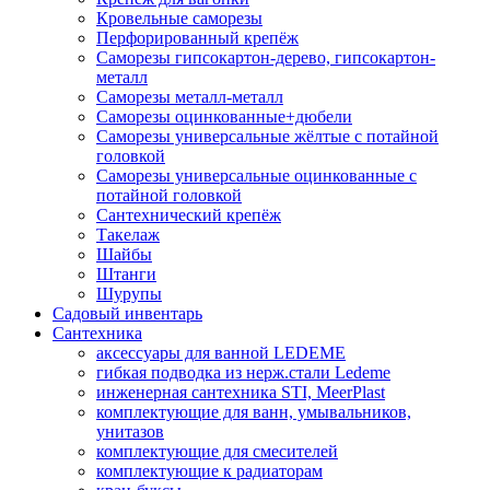
Кровельные саморезы
Перфорированный крепёж
Саморезы гипсокартон-дерево, гипсокартон-
металл
Саморезы металл-металл
Саморезы оцинкованные+дюбели
Саморезы универсальные жёлтые с потайной
головкой
Саморезы универсальные оцинкованные с
потайной головкой
Сантехнический крепёж
Такелаж
Шайбы
Штанги
Шурупы
Садовый инвентарь
Сантехника
аксессуары для ванной LEDEME
гибкая подводка из нерж.стали Ledeme
инженерная сантехника STI, MeerPlast
комплектующие для ванн, умывальников,
унитазов
комплектующие для смесителей
комплектующие к радиаторам