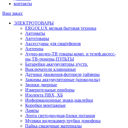
контакты
Ваш заказ:
ЭЛЕКТРОТОВАРЫ
ERGOLUX мелкая бытовая техника
Автоматы
Автотовары
Аксессуары для смартфонов
Антенны
Аудио-видео-ТВ товары,комп. и телеф.аксесс-
ры,ТВ-тюнеры,ПУЛЬТЫ
Батарейки,аккумуляторы,з/устр.
Выключатели клавишные
Датчики движения,фотореле,таймеры
Зажимы аккумуляторные (крокодилы)
Звонки дверные
Измерительные приборы
Изолента ПВХ, ХБ
Информационные знаки,наклейки
Коробки монтажные
Лампы
Лента светодиодная,блоки питания
Муляжи видеокамер,трубки домофона
Пайка,смазочные материалы