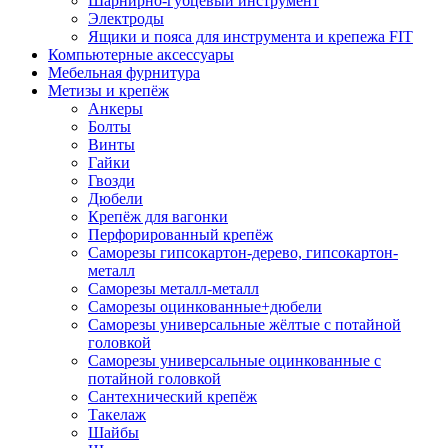
Шарнирно-губцевый инструмент
Электроды
Ящики и пояса для инструмента и крепежа FIT
Компьютерные аксессуары
Мебельная фурнитура
Метизы и крепёж
Анкеры
Болты
Винты
Гайки
Гвозди
Дюбели
Крепёж для вагонки
Перфорированный крепёж
Саморезы гипсокартон-дерево, гипсокартон-
металл
Саморезы металл-металл
Саморезы оцинкованные+дюбели
Саморезы универсальные жёлтые с потайной
головкой
Саморезы универсальные оцинкованные с
потайной головкой
Сантехнический крепёж
Такелаж
Шайбы