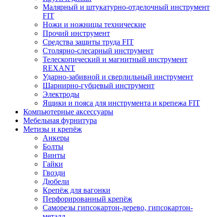
Малярный и штукатурно-отделочный инструмент
FIT
Ножи и ножницы технические
Прочий инструмент
Средства защиты труда FIT
Столярно-слесарный инструмент
Телескопический и магнитный инструмент
REXANT
Ударно-забивной и сверлильный инструмент
Шарнирно-губцевый инструмент
Электроды
Ящики и пояса для инструмента и крепежа FIT
Компьютерные аксессуары
Мебельная фурнитура
Метизы и крепёж
Анкеры
Болты
Винты
Гайки
Гвозди
Дюбели
Крепёж для вагонки
Перфорированный крепёж
Саморезы гипсокартон-дерево, гипсокартон-
металл