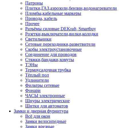
Патроны
Плитки,ГАЗ,аэрозоли,бензин,водонагреватели
Пломбы,кабельные маркеры
Провода, кабель
Прочее
Разъёмы силовые DEKraft, Smartbuy
Розетки,выключатели,вилки,колодки
Светильники
Сетевые переходники,разветвители
Скобы электроустановочные
Соединение для проводов
Стяжки,бандажи,хомуты
ТЭНы
Термоусадочная трубка
Тёплый пол
Удлинители
Фильтры сетевые
Фонари
ЧАСЫ электронные
Шнуры электрические
Щитки для автоматов
Замки и дверная фурнитура
Всё для окон
Замки велосипедные
Замки врезные