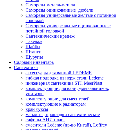
Саморезы металл-металл
Саморезы оцинкованные+дюбели
Саморезы универсальные жёлтые с потайной
головкой
Саморезы универсальные оцинкованные с
потайной головкой
Сантехнический крепёж
Такелаж
Шайбы
Штанги
Шурупы
Садовый инвентарь
Сантехника
аксессуары для ванной LEDEME
гибкая подводка из нерж.стали Ledeme
инженерная сантехника STI, MeerPlast
комплектующие для ванн, умывальников,
унитазов
комплектующие для смесителей
комплектующие к радиаторам
кран-буксы
манжеты, прокладки сантехнические
сифоны АНИ пласт
смесители Ledeme (пр-во Китай), Loffrey