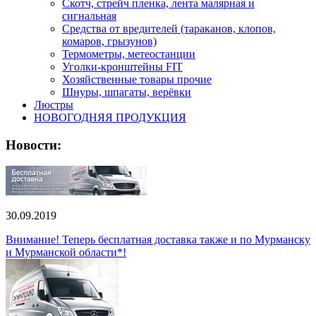
Скотч, стрейч пленка, лента малярная и
сигнальная
Средства от вредителей (тараканов, клопов,
комаров, грызунов)
Термометры, метеостанции
Уголки-кронштейны FIT
Хозяйственные товары прочие
Шнуры, шпагаты, верёвки
Люстры
НОВОГОДНЯЯ ПРОДУКЦИЯ
Новости:
30.09.2019
Внимание! Теперь бесплатная доставка также и по Мурманску
и Мурманской области*!