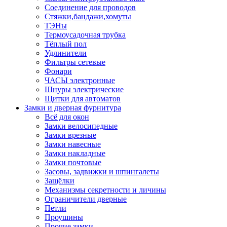
Соединение для проводов
Стяжки,бандажи,хомуты
ТЭНы
Термоусадочная трубка
Тёплый пол
Удлинители
Фильтры сетевые
Фонари
ЧАСЫ электронные
Шнуры электрические
Щитки для автоматов
Замки и дверная фурнитура
Всё для окон
Замки велосипедные
Замки врезные
Замки навесные
Замки накладные
Замки почтовые
Засовы, задвижки и шпингалеты
Защёлки
Механизмы секретности и личины
Ограничители дверные
Петли
Проушины
Прочие замки