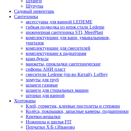
Штанги
Шурупы
Садовый инвентарь
Сантехника
аксессуары для ванной LEDEME
гибкая подводка из нерж.стали Ledeme
инженерная сантехника STI, MeerPlast
комплектующие для ванн, умывальников,
унитазов
комплектующие для смесителей
комплектующие к радиаторам
кран-буксы
манжеты, прокладки сантехнические
сифоны АНИ пласт
смесители Ledeme (пр-во Китай), Loffrey
хомуты для труб
шланги газовые
шланги для стиральных машин
шторки для ванной
Хозтовары
Клей, герметик, клеевые пистолеты и стержни
Колёса, покрышки, запасные камеры, подшипники
Крючки-вешалки
Ножницы и шилья FIT
Перчатки Х/Б г.Иваново