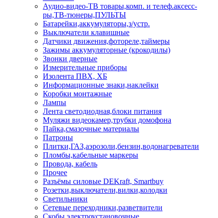
Аудио-видео-ТВ товары,комп. и телеф.аксесс-
ры,ТВ-тюнеры,ПУЛЬТЫ
Батарейки,аккумуляторы,з/устр.
Выключатели клавишные
Датчики движения,фотореле,таймеры
Зажимы аккумуляторные (крокодилы)
Звонки дверные
Измерительные приборы
Изолента ПВХ, ХБ
Информационные знаки,наклейки
Коробки монтажные
Лампы
Лента светодиодная,блоки питания
Муляжи видеокамер,трубки домофона
Пайка,смазочные материалы
Патроны
Плитки,ГАЗ,аэрозоли,бензин,водонагреватели
Пломбы,кабельные маркеры
Провода, кабель
Прочее
Разъёмы силовые DEKraft, Smartbuy
Розетки,выключатели,вилки,колодки
Светильники
Сетевые переходники,разветвители
Скобы электроустановочные