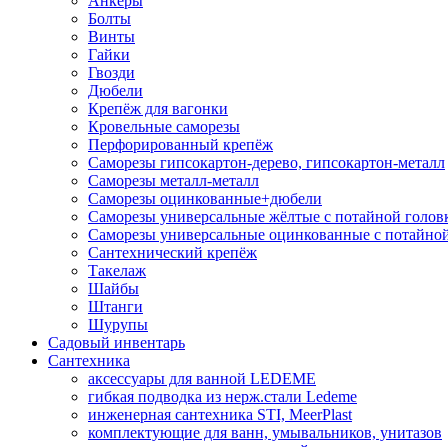
Анкеры
Болты
Винты
Гайки
Гвозди
Дюбели
Крепёж для вагонки
Кровельные саморезы
Перфорированный крепёж
Саморезы гипсокартон-дерево, гипсокартон-металл
Саморезы металл-металл
Саморезы оцинкованные+дюбели
Саморезы универсальные жёлтые с потайной голов
Саморезы универсальные оцинкованные с потайной
Сантехнический крепёж
Такелаж
Шайбы
Штанги
Шурупы
Садовый инвентарь
Сантехника
аксессуары для ванной LEDEME
гибкая подводка из нерж.стали Ledeme
инженерная сантехника STI, MeerPlast
комплектующие для ванн, умывальников, унитазов