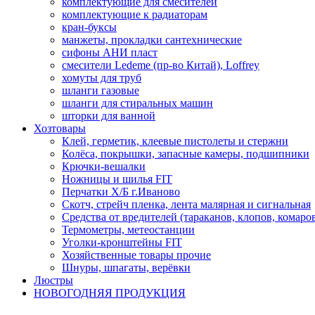
комплектующие для смесителей
комплектующие к радиаторам
кран-буксы
манжеты, прокладки сантехнические
сифоны АНИ пласт
смесители Ledeme (пр-во Китай), Loffrey
хомуты для труб
шланги газовые
шланги для стиральных машин
шторки для ванной
Хозтовары
Клей, герметик, клеевые пистолеты и стержни
Колёса, покрышки, запасные камеры, подшипники
Крючки-вешалки
Ножницы и шилья FIT
Перчатки Х/Б г.Иваново
Скотч, стрейч пленка, лента малярная и сигнальная
Средства от вредителей (тараканов, клопов, комаро
Термометры, метеостанции
Уголки-кронштейны FIT
Хозяйственные товары прочие
Шнуры, шпагаты, верёвки
Люстры
НОВОГОДНЯЯ ПРОДУКЦИЯ