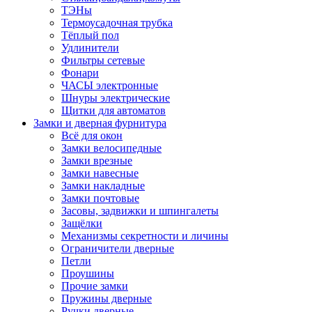
ТЭНы
Термоусадочная трубка
Тёплый пол
Удлинители
Фильтры сетевые
Фонари
ЧАСЫ электронные
Шнуры электрические
Щитки для автоматов
Замки и дверная фурнитура
Всё для окон
Замки велосипедные
Замки врезные
Замки навесные
Замки накладные
Замки почтовые
Засовы, задвижки и шпингалеты
Защёлки
Механизмы секретности и личины
Ограничители дверные
Петли
Проушины
Прочие замки
Пружины дверные
Ручки дверные