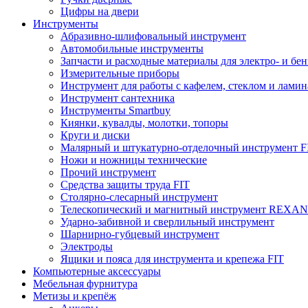
Цифры на двери
Инструменты
Абразивно-шлифовальный инструмент
Автомобильные инструменты
Запчасти и расходные материалы для электро- и бе
Измерительные приборы
Инструмент для работы с кафелем, стеклом и лами
Инструмент сантехника
Инструменты Smartbuy
Киянки, кувалды, молотки, топоры
Круги и диски
Малярный и штукатурно-отделочный инструмент F
Ножи и ножницы технические
Прочий инструмент
Средства защиты труда FIT
Столярно-слесарный инструмент
Телескопический и магнитный инструмент REXA
Ударно-забивной и сверлильный инструмент
Шарнирно-губцевый инструмент
Электроды
Ящики и пояса для инструмента и крепежа FIT
Компьютерные аксессуары
Мебельная фурнитура
Метизы и крепёж