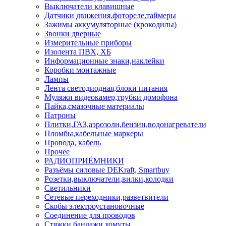
Выключатели клавишные
Датчики движения,фотореле,таймеры
Зажимы аккумуляторные (крокодилы)
Звонки дверные
Измерительные приборы
Изолента ПВХ, ХБ
Информационные знаки,наклейки
Коробки монтажные
Лампы
Лента светодиодная,блоки питания
Муляжи видеокамер,трубки домофона
Пайка,смазочные материалы
Патроны
Плитки,ГАЗ,аэрозоли,бензин,водонагреватели
Пломбы,кабельные маркеры
Провода, кабель
Прочее
РАДИОПРИЁМНИКИ
Разъёмы силовые DEKraft, Smartbuy
Розетки,выключатели,вилки,колодки
Светильники
Сетевые переходники,разветвители
Скобы электроустановочные
Соединение для проводов
Стяжки,бандажи,хомуты