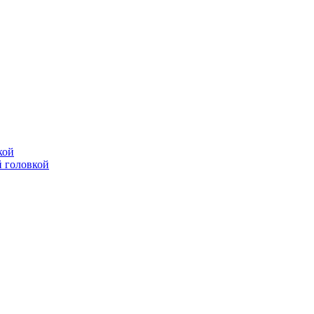
кой
 головкой