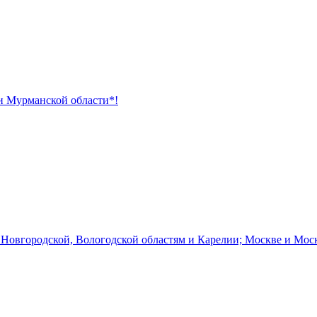
 и Мурманской области*!
 Новгородской, Вологодской областям и Карелии; Москве и Мос