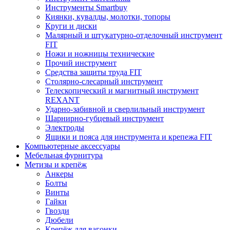
Инструменты Smartbuy
Киянки, кувалды, молотки, топоры
Круги и диски
Малярный и штукатурно-отделочный инструмент
FIT
Ножи и ножницы технические
Прочий инструмент
Средства защиты труда FIT
Столярно-слесарный инструмент
Телескопический и магнитный инструмент
REXANT
Ударно-забивной и сверлильный инструмент
Шарнирно-губцевый инструмент
Электроды
Ящики и пояса для инструмента и крепежа FIT
Компьютерные аксессуары
Мебельная фурнитура
Метизы и крепёж
Анкеры
Болты
Винты
Гайки
Гвозди
Дюбели
Крепёж для вагонки