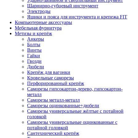
Ударно-забивной и сверлильный инструмент
Шарнирно-губцевый инструмент
Электроды
Ящики и пояса для инструмента и крепежа FIT
Компьютерные аксессуары
Мебельная фурнитура
Метизы и крепёж
Анкеры
Болты
Винты
Гайки
Гвозди
Дюбели
Крепёж для вагонки
Кровельные саморезы
Перфорированный крепёж
Саморезы гипсокартон-дерево, гипсокартон-
металл
Саморезы металл-металл
Саморезы оцинкованные+дюбели
Саморезы универсальные жёлтые с потайной
головкой
Саморезы универсальные оцинкованные с
потайной головкой
Сантехнический крепёж