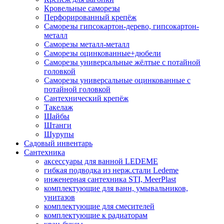
Кровельные саморезы
Перфорированный крепёж
Саморезы гипсокартон-дерево, гипсокартон-
металл
Саморезы металл-металл
Саморезы оцинкованные+дюбели
Саморезы универсальные жёлтые с потайной
головкой
Саморезы универсальные оцинкованные с
потайной головкой
Сантехнический крепёж
Такелаж
Шайбы
Штанги
Шурупы
Садовый инвентарь
Сантехника
аксессуары для ванной LEDEME
гибкая подводка из нерж.стали Ledeme
инженерная сантехника STI, MeerPlast
комплектующие для ванн, умывальников,
унитазов
комплектующие для смесителей
комплектующие к радиаторам