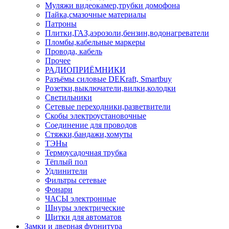
Муляжи видеокамер,трубки домофона
Пайка,смазочные материалы
Патроны
Плитки,ГАЗ,аэрозоли,бензин,водонагреватели
Пломбы,кабельные маркеры
Провода, кабель
Прочее
РАДИОПРИЁМНИКИ
Разъёмы силовые DEKraft, Smartbuy
Розетки,выключатели,вилки,колодки
Светильники
Сетевые переходники,разветвители
Скобы электроустановочные
Соединение для проводов
Стяжки,бандажи,хомуты
ТЭНы
Термоусадочная трубка
Тёплый пол
Удлинители
Фильтры сетевые
Фонари
ЧАСЫ электронные
Шнуры электрические
Щитки для автоматов
Замки и дверная фурнитура