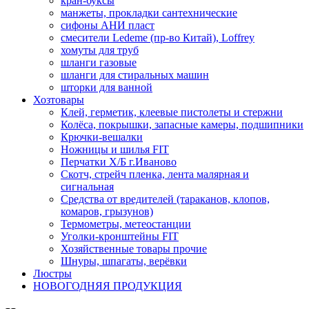
кран-буксы
манжеты, прокладки сантехнические
сифоны АНИ пласт
смесители Ledeme (пр-во Китай), Loffrey
хомуты для труб
шланги газовые
шланги для стиральных машин
шторки для ванной
Хозтовары
Клей, герметик, клеевые пистолеты и стержни
Колёса, покрышки, запасные камеры, подшипники
Крючки-вешалки
Ножницы и шилья FIT
Перчатки Х/Б г.Иваново
Скотч, стрейч пленка, лента малярная и
сигнальная
Средства от вредителей (тараканов, клопов,
комаров, грызунов)
Термометры, метеостанции
Уголки-кронштейны FIT
Хозяйственные товары прочие
Шнуры, шпагаты, верёвки
Люстры
НОВОГОДНЯЯ ПРОДУКЦИЯ