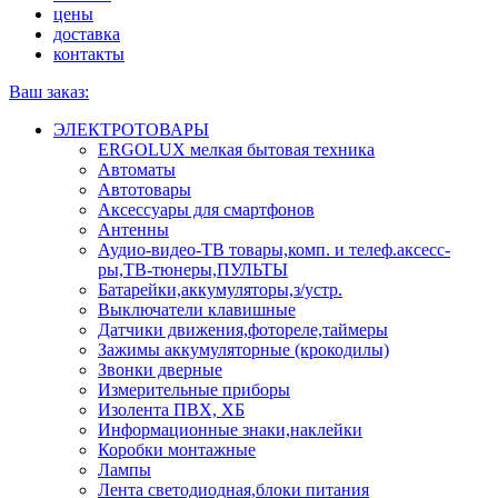
цены
доставка
контакты
Ваш заказ:
ЭЛЕКТРОТОВАРЫ
ERGOLUX мелкая бытовая техника
Автоматы
Автотовары
Аксессуары для смартфонов
Антенны
Аудио-видео-ТВ товары,комп. и телеф.аксесс-
ры,ТВ-тюнеры,ПУЛЬТЫ
Батарейки,аккумуляторы,з/устр.
Выключатели клавишные
Датчики движения,фотореле,таймеры
Зажимы аккумуляторные (крокодилы)
Звонки дверные
Измерительные приборы
Изолента ПВХ, ХБ
Информационные знаки,наклейки
Коробки монтажные
Лампы
Лента светодиодная,блоки питания