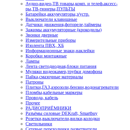
Аудио-видео-ТВ товары,комп. и телеф.аксесс-
ры,ТВ-тюнеры,ПУЛЬТЫ
Батарейки,аккумуляторы,з/устр.
Выключатели клавишные
Датчики движения,фотореле,таймеры
Зажимы аккумуляторные (крокодилы)
Звонки дверные
Измерительные приборы
Изолента ПВХ, ХБ
Информационные знаки,наклейки
Коробки монтажные
Лампы
Лента светодиодная,блоки питания
Муляжи видеокамер,трубки домофона
Пайка,смазочные материалы
Патроны
Плитки,ГАЗ,аэрозоли,бензин,водонагреватели
Пломбы,кабельные маркеры
Провода, кабель
Прочее
РАДИОПРИЁМНИКИ
Разъёмы силовые DEKraft, Smartbuy
Розетки,выключатели,вилки,колодки
Светильники
Сетевые переходники,разветвители