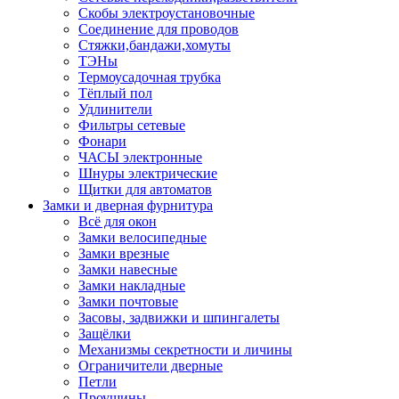
Скобы электроустановочные
Соединение для проводов
Стяжки,бандажи,хомуты
ТЭНы
Термоусадочная трубка
Тёплый пол
Удлинители
Фильтры сетевые
Фонари
ЧАСЫ электронные
Шнуры электрические
Щитки для автоматов
Замки и дверная фурнитура
Всё для окон
Замки велосипедные
Замки врезные
Замки навесные
Замки накладные
Замки почтовые
Засовы, задвижки и шпингалеты
Защёлки
Механизмы секретности и личины
Ограничители дверные
Петли
Проушины