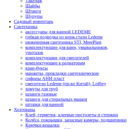
Такелаж
Шайбы
Штанги
Шурупы
Садовый инвентарь
Сантехника
аксессуары для ванной LEDEME
гибкая подводка из нерж.стали Ledeme
инженерная сантехника STI, MeerPlast
комплектующие для ванн, умывальников,
унитазов
комплектующие для смесителей
комплектующие к радиаторам
кран-буксы
манжеты, прокладки сантехнические
сифоны АНИ пласт
смесители Ledeme (пр-во Китай), Loffrey
хомуты для труб
шланги газовые
шланги для стиральных машин
шторки для ванной
Хозтовары
Клей, герметик, клеевые пистолеты и стержни
Колёса, покрышки, запасные камеры, подшипники
Крючки-вешалки