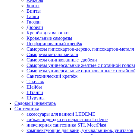
Анкеры
Болты
Винты
Гайки
Гвозди
Дюбели
Крепёж для вагонки
Кровельные саморезы
Перфорированный крепёж
Саморезы гипсокартон-дерево, гипсокартон-металл
Саморезы металл-металл
Саморезы оцинкованные+дюбели
Саморезы универсальные жёлтые с потайной голов
Саморезы универсальные оцинкованные с потайной
Сантехнический крепёж
Такелаж
Шайбы
Штанги
Шурупы
Садовый инвентарь
Сантехника
аксессуары для ванной LEDEME
гибкая подводка из нерж.стали Ledeme
инженерная сантехника STI, MeerPlast
комплектующие для ванн, умывальников, унитазов