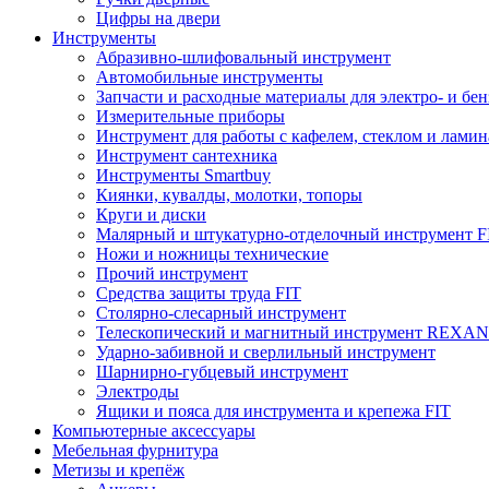
Цифры на двери
Инструменты
Абразивно-шлифовальный инструмент
Автомобильные инструменты
Запчасти и расходные материалы для электро- и бе
Измерительные приборы
Инструмент для работы с кафелем, стеклом и лами
Инструмент сантехника
Инструменты Smartbuy
Киянки, кувалды, молотки, топоры
Круги и диски
Малярный и штукатурно-отделочный инструмент F
Ножи и ножницы технические
Прочий инструмент
Средства защиты труда FIT
Столярно-слесарный инструмент
Телескопический и магнитный инструмент REXA
Ударно-забивной и сверлильный инструмент
Шарнирно-губцевый инструмент
Электроды
Ящики и пояса для инструмента и крепежа FIT
Компьютерные аксессуары
Мебельная фурнитура
Метизы и крепёж