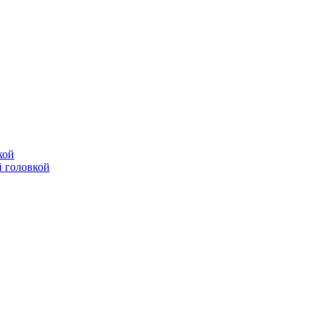
кой
 головкой