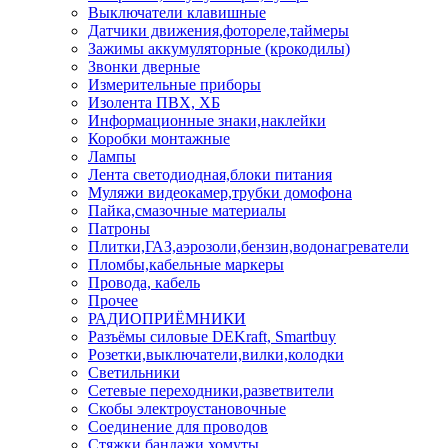
Выключатели клавишные
Датчики движения,фотореле,таймеры
Зажимы аккумуляторные (крокодилы)
Звонки дверные
Измерительные приборы
Изолента ПВХ, ХБ
Информационные знаки,наклейки
Коробки монтажные
Лампы
Лента светодиодная,блоки питания
Муляжи видеокамер,трубки домофона
Пайка,смазочные материалы
Патроны
Плитки,ГАЗ,аэрозоли,бензин,водонагреватели
Пломбы,кабельные маркеры
Провода, кабель
Прочее
РАДИОПРИЁМНИКИ
Разъёмы силовые DEKraft, Smartbuy
Розетки,выключатели,вилки,колодки
Светильники
Сетевые переходники,разветвители
Скобы электроустановочные
Соединение для проводов
Стяжки,бандажи,хомуты