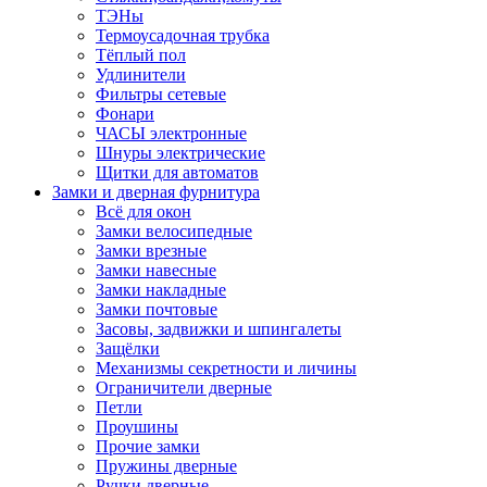
ТЭНы
Термоусадочная трубка
Тёплый пол
Удлинители
Фильтры сетевые
Фонари
ЧАСЫ электронные
Шнуры электрические
Щитки для автоматов
Замки и дверная фурнитура
Всё для окон
Замки велосипедные
Замки врезные
Замки навесные
Замки накладные
Замки почтовые
Засовы, задвижки и шпингалеты
Защёлки
Механизмы секретности и личины
Ограничители дверные
Петли
Проушины
Прочие замки
Пружины дверные
Ручки дверные