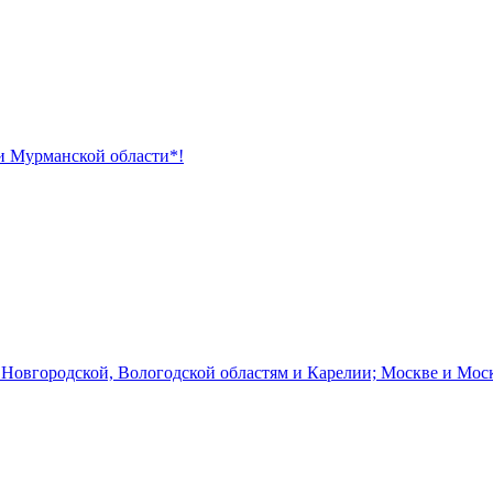
 и Мурманской области*!
 Новгородской, Вологодской областям и Карелии; Москве и Мос