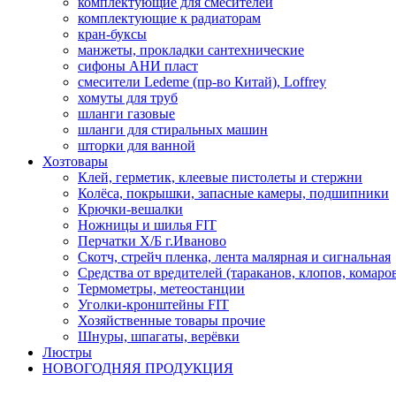
комплектующие для смесителей
комплектующие к радиаторам
кран-буксы
манжеты, прокладки сантехнические
сифоны АНИ пласт
смесители Ledeme (пр-во Китай), Loffrey
хомуты для труб
шланги газовые
шланги для стиральных машин
шторки для ванной
Хозтовары
Клей, герметик, клеевые пистолеты и стержни
Колёса, покрышки, запасные камеры, подшипники
Крючки-вешалки
Ножницы и шилья FIT
Перчатки Х/Б г.Иваново
Скотч, стрейч пленка, лента малярная и сигнальная
Средства от вредителей (тараканов, клопов, комаро
Термометры, метеостанции
Уголки-кронштейны FIT
Хозяйственные товары прочие
Шнуры, шпагаты, верёвки
Люстры
НОВОГОДНЯЯ ПРОДУКЦИЯ