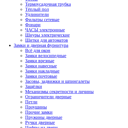
Термоусадочная трубка
Тёплый пол
Удлинители
Фильтры сетевые
Фонари
ЧАСЫ электронные
Шнуры электрические
Щитки для автоматов
Замки и дверная фурнитура
Всё для окон
Замки велосипедные
Замки врезные
Замки навесные
Замки накладные
Замки почтовые
Засовы, задвижки и шпингалеты
Защёлки
Механизмы секретности и личины
Ограничители дверные
Петли
Проушины
Прочие замки
Пружины дверные
Ручки дверные
Цифры на двери