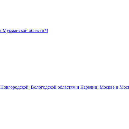
 и Мурманской области*!
 Новгородской, Вологодской областям и Карелии; Москве и Мос