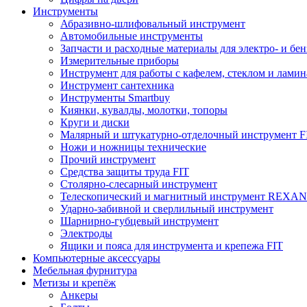
Инструменты
Абразивно-шлифовальный инструмент
Автомобильные инструменты
Запчасти и расходные материалы для электро- и бе
Измерительные приборы
Инструмент для работы с кафелем, стеклом и лами
Инструмент сантехника
Инструменты Smartbuy
Киянки, кувалды, молотки, топоры
Круги и диски
Малярный и штукатурно-отделочный инструмент F
Ножи и ножницы технические
Прочий инструмент
Средства защиты труда FIT
Столярно-слесарный инструмент
Телескопический и магнитный инструмент REXA
Ударно-забивной и сверлильный инструмент
Шарнирно-губцевый инструмент
Электроды
Ящики и пояса для инструмента и крепежа FIT
Компьютерные аксессуары
Мебельная фурнитура
Метизы и крепёж
Анкеры