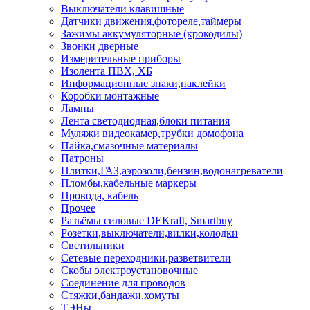
Выключатели клавишные
Датчики движения,фотореле,таймеры
Зажимы аккумуляторные (крокодилы)
Звонки дверные
Измерительные приборы
Изолента ПВХ, ХБ
Информационные знаки,наклейки
Коробки монтажные
Лампы
Лента светодиодная,блоки питания
Муляжи видеокамер,трубки домофона
Пайка,смазочные материалы
Патроны
Плитки,ГАЗ,аэрозоли,бензин,водонагреватели
Пломбы,кабельные маркеры
Провода, кабель
Прочее
Разъёмы силовые DEKraft, Smartbuy
Розетки,выключатели,вилки,колодки
Светильники
Сетевые переходники,разветвители
Скобы электроустановочные
Соединение для проводов
Стяжки,бандажи,хомуты
ТЭНы