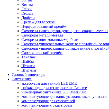
Болты
Винты
Гайки
Гвозди
Дюбели
Крепёж для вагонки
Перфорированный крепёж
Саморезы гипсокартон-дерево, гипсокартон-металл
Саморезы металл-металл
Саморезы оцинкованные+дюбели
Саморезы универсальные жёлтые с потайной голов
Саморезы универсальные оцинкованные с потайной
Сантехнический крепёж
Такелаж
Шайбы
Штанги
Шурупы
Садовый инвентарь
Сантехника
аксессуары для ванной LEDEME
гибкая подводка из нерж.стали Ledeme
инженерная сантехника STI, MeerPlast
комплектующие для ванн, умывальников, унитазов
комплектующие для смесителей
комплектующие к радиаторам