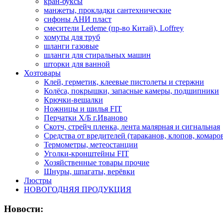
кран-буксы
манжеты, прокладки сантехнические
сифоны АНИ пласт
смесители Ledeme (пр-во Китай), Loffrey
хомуты для труб
шланги газовые
шланги для стиральных машин
шторки для ванной
Хозтовары
Клей, герметик, клеевые пистолеты и стержни
Колёса, покрышки, запасные камеры, подшипники
Крючки-вешалки
Ножницы и шилья FIT
Перчатки Х/Б г.Иваново
Скотч, стрейч пленка, лента малярная и сигнальная
Средства от вредителей (тараканов, клопов, комаро
Термометры, метеостанции
Уголки-кронштейны FIT
Хозяйственные товары прочие
Шнуры, шпагаты, верёвки
Люстры
НОВОГОДНЯЯ ПРОДУКЦИЯ
Новости: