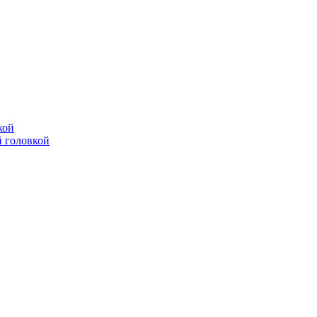
кой
 головкой