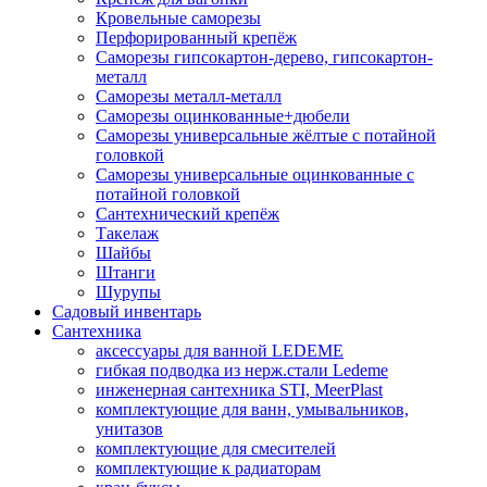
Кровельные саморезы
Перфорированный крепёж
Саморезы гипсокартон-дерево, гипсокартон-
металл
Саморезы металл-металл
Саморезы оцинкованные+дюбели
Саморезы универсальные жёлтые с потайной
головкой
Саморезы универсальные оцинкованные с
потайной головкой
Сантехнический крепёж
Такелаж
Шайбы
Штанги
Шурупы
Садовый инвентарь
Сантехника
аксессуары для ванной LEDEME
гибкая подводка из нерж.стали Ledeme
инженерная сантехника STI, MeerPlast
комплектующие для ванн, умывальников,
унитазов
комплектующие для смесителей
комплектующие к радиаторам