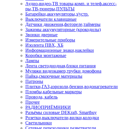
Аудио-видео-ТВ товары,комп. и телеф.аксесс-
ры,ТВ-тюнеры,ПУЛЬТЫ
Батарейки,аккумуляторы,з/устр.
Выключатели клавишные
Датчики движения,фотореле,таймеры
Зажимы аккумуляторные (крокодилы)
Звонки дверные
Измерительные приборы
Изолента ПВХ, ХБ
Информационные знаки,наклейки
Коробки монтажные
Лампы
Лента светодиодная,блоки питания
Муляжи видеокамер,трубки домофона
Пайка,смазочные материалы
Патроны
Плитки,ГАЗ,аэрозоли,бензин,водонагреватели
Пломбы,кабельные маркеры
Провода, кабель
Прочее
РАДИОПРИЁМНИКИ
Разъёмы силовые DEKraft, Smartbuy
Розетки,выключатели,вилки,колодки
Светильники
Сетевые переходники,разветвители