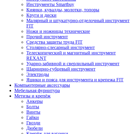
Инструменты Smartbuy
Киянки, кувалды, молотки, топоры
Круги и диски
Малярный и штукатурно-отделочный инструмент
FIT
Ножи и ножницы технические
Прочий инструмент
Средства защиты труда FIT
Столярно-слесарный инструмент
Телескопический и магнитный инструмент
REXANT
Ударно-забивной и сверлильный инструмент
Шарнирно-губцевый инструмент
Электроды
Ящики и пояса для инструмента и крепежа FIT
Компьютерные аксессуары
Мебельная фурнитура
Метизы и крепёж
Анкеры
Болты
Винты
Гайки
Гвозди
Дюбели
Крепёж для вагонки