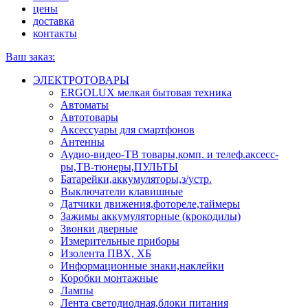
цены
доставка
контакты
Ваш заказ:
ЭЛЕКТРОТОВАРЫ
ERGOLUX мелкая бытовая техника
Автоматы
Автотовары
Аксессуары для смартфонов
Антенны
Аудио-видео-ТВ товары,комп. и телеф.аксесс-
ры,ТВ-тюнеры,ПУЛЬТЫ
Батарейки,аккумуляторы,з/устр.
Выключатели клавишные
Датчики движения,фотореле,таймеры
Зажимы аккумуляторные (крокодилы)
Звонки дверные
Измерительные приборы
Изолента ПВХ, ХБ
Информационные знаки,наклейки
Коробки монтажные
Лампы
Лента светодиодная,блоки питания