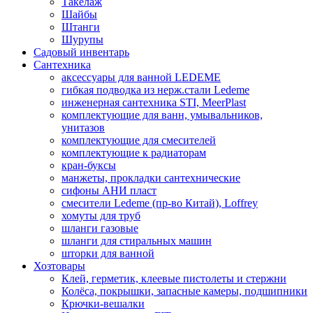
Такелаж
Шайбы
Штанги
Шурупы
Садовый инвентарь
Сантехника
аксессуары для ванной LEDEME
гибкая подводка из нерж.стали Ledeme
инженерная сантехника STI, MeerPlast
комплектующие для ванн, умывальников,
унитазов
комплектующие для смесителей
комплектующие к радиаторам
кран-буксы
манжеты, прокладки сантехнические
сифоны АНИ пласт
смесители Ledeme (пр-во Китай), Loffrey
хомуты для труб
шланги газовые
шланги для стиральных машин
шторки для ванной
Хозтовары
Клей, герметик, клеевые пистолеты и стержни
Колёса, покрышки, запасные камеры, подшипники
Крючки-вешалки