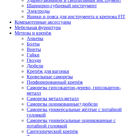
Ударно-забивной и сверлильный инструмент
Шарнирно-губцевый инструмент
Электроды
Ящики и пояса для инструмента и крепежа FIT
Компьютерные аксессуары
Мебельная фурнитура
Метизы и крепёж
Анкеры
Болты
Винты
Гайки
Гвозди
Дюбели
Крепёж для вагонки
Кровельные саморезы
Перфорированный крепёж
Саморезы гипсокартон-дерево, гипсокартон-
металл
Саморезы металл-металл
Саморезы оцинкованные+дюбели
Саморезы универсальные жёлтые с потайной
головкой
Саморезы универсальные оцинкованные с
потайной головкой
Сантехнический крепёж