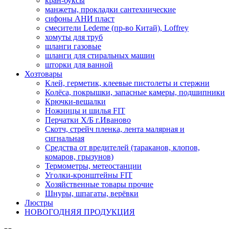
кран-буксы
манжеты, прокладки сантехнические
сифоны АНИ пласт
смесители Ledeme (пр-во Китай), Loffrey
хомуты для труб
шланги газовые
шланги для стиральных машин
шторки для ванной
Хозтовары
Клей, герметик, клеевые пистолеты и стержни
Колёса, покрышки, запасные камеры, подшипники
Крючки-вешалки
Ножницы и шилья FIT
Перчатки Х/Б г.Иваново
Скотч, стрейч пленка, лента малярная и
сигнальная
Средства от вредителей (тараканов, клопов,
комаров, грызунов)
Термометры, метеостанции
Уголки-кронштейны FIT
Хозяйственные товары прочие
Шнуры, шпагаты, верёвки
Люстры
НОВОГОДНЯЯ ПРОДУКЦИЯ