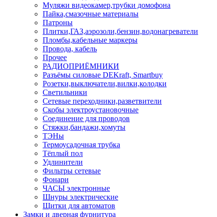
Муляжи видеокамер,трубки домофона
Пайка,смазочные материалы
Патроны
Плитки,ГАЗ,аэрозоли,бензин,водонагреватели
Пломбы,кабельные маркеры
Провода, кабель
Прочее
РАДИОПРИЁМНИКИ
Разъёмы силовые DEKraft, Smartbuy
Розетки,выключатели,вилки,колодки
Светильники
Сетевые переходники,разветвители
Скобы электроустановочные
Соединение для проводов
Стяжки,бандажи,хомуты
ТЭНы
Термоусадочная трубка
Тёплый пол
Удлинители
Фильтры сетевые
Фонари
ЧАСЫ электронные
Шнуры электрические
Щитки для автоматов
Замки и дверная фурнитура