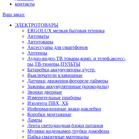
контакты
Ваш заказ:
ЭЛЕКТРОТОВАРЫ
ERGOLUX мелкая бытовая техника
Автоматы
Автотовары
Аксессуары для смартфонов
Антенны
Аудио-видео-ТВ товары,комп. и телеф.аксесс-
ры,ТВ-тюнеры,ПУЛЬТЫ
Батарейки,аккумуляторы,з/устр.
Выключатели клавишные
Датчики движения,фотореле,таймеры
Зажимы аккумуляторные (крокодилы)
Звонки дверные
Измерительные приборы
Изолента ПВХ, ХБ
Информационные знаки,наклейки
Коробки монтажные
Лампы
Лента светодиодная,блоки питания
Муляжи видеокамер,трубки домофона
Пайка,смазочные материалы