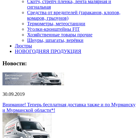
Скотч, стрейч пленка, лента малярная и
сигнальная
Средства от вредителей (тараканов, клопов,
комаров, грызунов)
Термометры, метеостанции
Уголки-кронштейны FIT
Хозяйственные товары прочие
Шнуры, шпагаты, верёвки
Люстры
НОВОГОДНЯЯ ПРОДУКЦИЯ
Новости:
30.09.2019
Внимание! Теперь бесплатная доставка также и по Мурманску
и Мурманской области*!