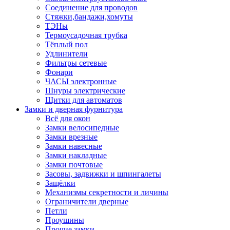
Соединение для проводов
Стяжки,бандажи,хомуты
ТЭНы
Термоусадочная трубка
Тёплый пол
Удлинители
Фильтры сетевые
Фонари
ЧАСЫ электронные
Шнуры электрические
Щитки для автоматов
Замки и дверная фурнитура
Всё для окон
Замки велосипедные
Замки врезные
Замки навесные
Замки накладные
Замки почтовые
Засовы, задвижки и шпингалеты
Защёлки
Механизмы секретности и личины
Ограничители дверные
Петли
Проушины
Прочие замки