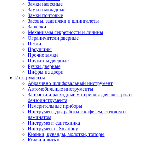
Замки навесные
Замки накладные
Замки почтовые
Засовы, задвижки и шпингалеты
Защёлки
Механизмы секретности и личины
Ограничители дверные
Петли
Проушины
Прочие замки
Пружины дверные
Ручки дверные
Цифры на двери
Инструменты
Абразивно-шлифовальный инструмент
Автомобильные инструменты
Запчасти и расходные материалы для электро- и
бензоинструмента
Измерительные приборы
Инструмент для работы с кафелем, стеклом и
ламинатом
Инструмент сантехника
Инструменты Smartbuy
Киянки, кувалды, молотки, топоры
Круги и диски