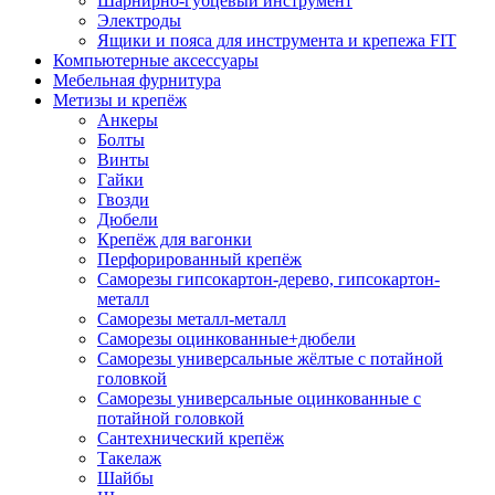
Шарнирно-губцевый инструмент
Электроды
Ящики и пояса для инструмента и крепежа FIT
Компьютерные аксессуары
Мебельная фурнитура
Метизы и крепёж
Анкеры
Болты
Винты
Гайки
Гвозди
Дюбели
Крепёж для вагонки
Перфорированный крепёж
Саморезы гипсокартон-дерево, гипсокартон-
металл
Саморезы металл-металл
Саморезы оцинкованные+дюбели
Саморезы универсальные жёлтые с потайной
головкой
Саморезы универсальные оцинкованные с
потайной головкой
Сантехнический крепёж
Такелаж
Шайбы