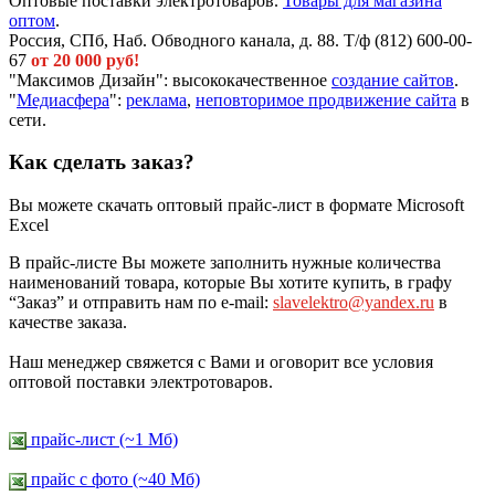
Оптовые поставки электротоваров.
Товары для магазина
оптом
.
Россия, СПб, Наб. Обводного канала, д. 88. Т/ф (812) 600-00-
67
от 20 000 руб!
"Максимов Дизайн": высококачественное
создание сайтов
.
"
Медиасфера
":
реклама
,
неповторимое продвижение сайта
в
сети.
Как сделать заказ?
Вы можете скачать оптовый прайс-лист в формате Microsoft
Excel
В прайс-листе Вы можете заполнить нужные количества
наименований товара, которые Вы хотите купить, в графу
“Заказ” и отправить нам по e-mail:
slavelektro@yandex.ru
в
качестве заказа.
Наш менеджер свяжется с Вами и оговорит все условия
оптовой поставки электротоваров.
прайс-лист (~1 Мб)
прайс c фото (~40 Мб)