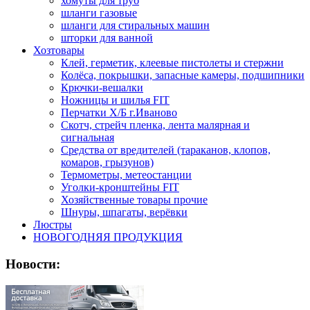
хомуты для труб
шланги газовые
шланги для стиральных машин
шторки для ванной
Хозтовары
Клей, герметик, клеевые пистолеты и стержни
Колёса, покрышки, запасные камеры, подшипники
Крючки-вешалки
Ножницы и шилья FIT
Перчатки Х/Б г.Иваново
Скотч, стрейч пленка, лента малярная и
сигнальная
Средства от вредителей (тараканов, клопов,
комаров, грызунов)
Термометры, метеостанции
Уголки-кронштейны FIT
Хозяйственные товары прочие
Шнуры, шпагаты, верёвки
Люстры
НОВОГОДНЯЯ ПРОДУКЦИЯ
Новости: