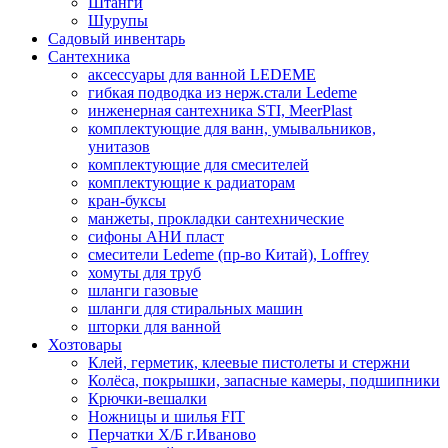
Штанги
Шурупы
Садовый инвентарь
Сантехника
аксессуары для ванной LEDEME
гибкая подводка из нерж.стали Ledeme
инженерная сантехника STI, MeerPlast
комплектующие для ванн, умывальников,
унитазов
комплектующие для смесителей
комплектующие к радиаторам
кран-буксы
манжеты, прокладки сантехнические
сифоны АНИ пласт
смесители Ledeme (пр-во Китай), Loffrey
хомуты для труб
шланги газовые
шланги для стиральных машин
шторки для ванной
Хозтовары
Клей, герметик, клеевые пистолеты и стержни
Колёса, покрышки, запасные камеры, подшипники
Крючки-вешалки
Ножницы и шилья FIT
Перчатки Х/Б г.Иваново