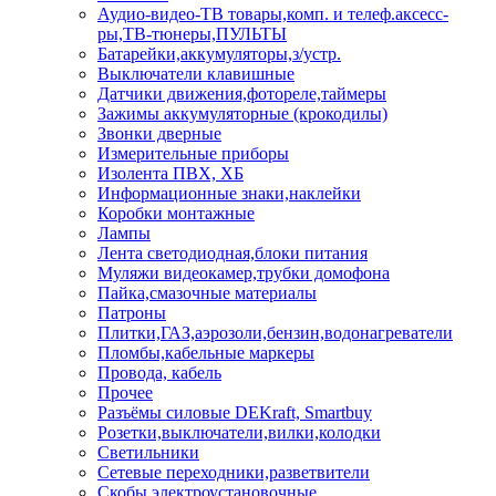
Аудио-видео-ТВ товары,комп. и телеф.аксесс-
ры,ТВ-тюнеры,ПУЛЬТЫ
Батарейки,аккумуляторы,з/устр.
Выключатели клавишные
Датчики движения,фотореле,таймеры
Зажимы аккумуляторные (крокодилы)
Звонки дверные
Измерительные приборы
Изолента ПВХ, ХБ
Информационные знаки,наклейки
Коробки монтажные
Лампы
Лента светодиодная,блоки питания
Муляжи видеокамер,трубки домофона
Пайка,смазочные материалы
Патроны
Плитки,ГАЗ,аэрозоли,бензин,водонагреватели
Пломбы,кабельные маркеры
Провода, кабель
Прочее
Разъёмы силовые DEKraft, Smartbuy
Розетки,выключатели,вилки,колодки
Светильники
Сетевые переходники,разветвители
Скобы электроустановочные