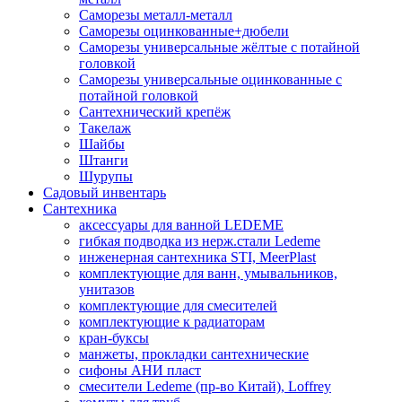
Саморезы металл-металл
Саморезы оцинкованные+дюбели
Саморезы универсальные жёлтые с потайной
головкой
Саморезы универсальные оцинкованные с
потайной головкой
Сантехнический крепёж
Такелаж
Шайбы
Штанги
Шурупы
Садовый инвентарь
Сантехника
аксессуары для ванной LEDEME
гибкая подводка из нерж.стали Ledeme
инженерная сантехника STI, MeerPlast
комплектующие для ванн, умывальников,
унитазов
комплектующие для смесителей
комплектующие к радиаторам
кран-буксы
манжеты, прокладки сантехнические
сифоны АНИ пласт
смесители Ledeme (пр-во Китай), Loffrey