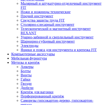
Малярный и штукатурно-отделочный инструмент
FIT
Ножи и ножницы технические
Прочий инструмент
Средства защиты труда FIT
Столярно-слесарный инструмент
Телескопический и магнитный инструмент
REXANT
Ударно-забивной и сверлильный инструмент
Шарнирно-губцевый инструмент
Электроды
Ящики и пояса для инструмента и крепежа FIT
Компьютерные аксессуары
Мебельная фурнитура
Метизы и крепёж
Анкеры
Болты
Винты
Гайки
Гвозди
Дюбели
Крепёж для вагонки
Перфорированный крепёж
Саморезы гипсокартон-дерево, гипсокартон-
металл