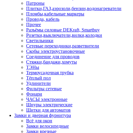
Патроны
Плитки,ГАЗ,аэрозоли,бензин,водонагреватели
Пломбы,кабельные маркеры
Провода, кабель
Прочее
Разъёмы силовые DEKraft, Smartbuy
Розетки,выключатели,вилки,колодки
Светильники
Сетевые переходники,разветвители
Скобы электроустановочные
Соединение для проводов
Стяжки,бандажи,хомуты
ТЭНы
Термоусадочная трубка
Тёплый пол
Удлинители
Фильтры сетевые
Фонари
ЧАСЫ электронные
Шнуры электрические
Щитки для автоматов
Замки и дверная фурнитура
Всё для окон
Замки велосипедные
Замки врезные