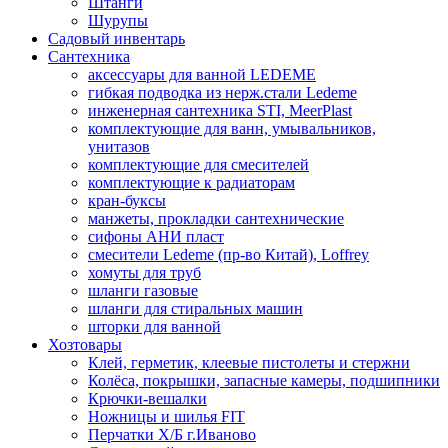
Штанги
Шурупы
Садовый инвентарь
Сантехника
аксессуары для ванной LEDEME
гибкая подводка из нерж.стали Ledeme
инженерная сантехника STI, MeerPlast
комплектующие для ванн, умывальников,
унитазов
комплектующие для смесителей
комплектующие к радиаторам
кран-буксы
манжеты, прокладки сантехнические
сифоны АНИ пласт
смесители Ledeme (пр-во Китай), Loffrey
хомуты для труб
шланги газовые
шланги для стиральных машин
шторки для ванной
Хозтовары
Клей, герметик, клеевые пистолеты и стержни
Колёса, покрышки, запасные камеры, подшипники
Крючки-вешалки
Ножницы и шилья FIT
Перчатки Х/Б г.Иваново