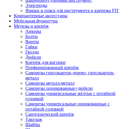
Шарнирно-губцевый инструмент
Электроды
Ящики и пояса для инструмента и крепежа FIT
Компьютерные аксессуары
Мебельная фурнитура
Метизы и крепёж
Анкеры
Болты
Винты
Гайки
Гвозди
Дюбели
Крепёж для вагонки
Перфорированный крепёж
Саморезы гипсокартон-дерево, гипсокартон-
металл
Саморезы металл-металл
Саморезы оцинкованные+дюбели
Саморезы универсальные жёлтые с потайной
головкой
Саморезы универсальные оцинкованные с
потайной головкой
Сантехнический крепёж
Такелаж
Шайбы