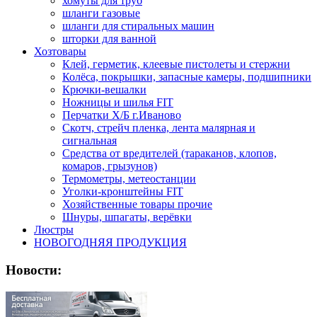
хомуты для труб
шланги газовые
шланги для стиральных машин
шторки для ванной
Хозтовары
Клей, герметик, клеевые пистолеты и стержни
Колёса, покрышки, запасные камеры, подшипники
Крючки-вешалки
Ножницы и шилья FIT
Перчатки Х/Б г.Иваново
Скотч, стрейч пленка, лента малярная и
сигнальная
Средства от вредителей (тараканов, клопов,
комаров, грызунов)
Термометры, метеостанции
Уголки-кронштейны FIT
Хозяйственные товары прочие
Шнуры, шпагаты, верёвки
Люстры
НОВОГОДНЯЯ ПРОДУКЦИЯ
Новости: