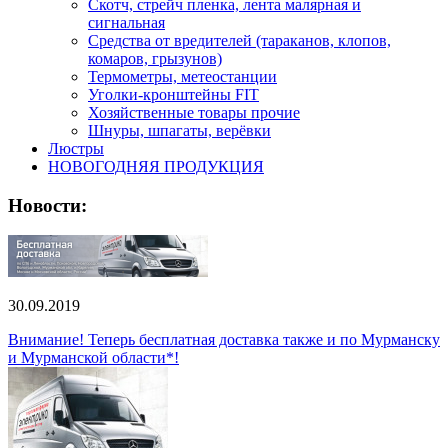
Скотч, стрейч пленка, лента малярная и
сигнальная
Средства от вредителей (тараканов, клопов,
комаров, грызунов)
Термометры, метеостанции
Уголки-кронштейны FIT
Хозяйственные товары прочие
Шнуры, шпагаты, верёвки
Люстры
НОВОГОДНЯЯ ПРОДУКЦИЯ
Новости:
30.09.2019
Внимание! Теперь бесплатная доставка также и по Мурманску
и Мурманской области*!