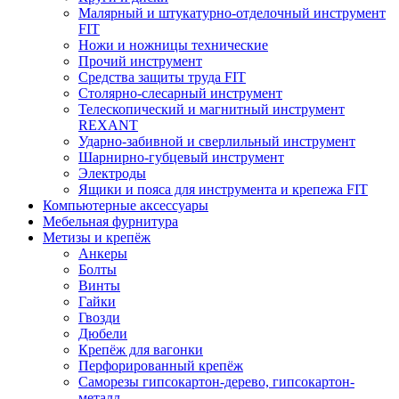
Малярный и штукатурно-отделочный инструмент
FIT
Ножи и ножницы технические
Прочий инструмент
Средства защиты труда FIT
Столярно-слесарный инструмент
Телескопический и магнитный инструмент
REXANT
Ударно-забивной и сверлильный инструмент
Шарнирно-губцевый инструмент
Электроды
Ящики и пояса для инструмента и крепежа FIT
Компьютерные аксессуары
Мебельная фурнитура
Метизы и крепёж
Анкеры
Болты
Винты
Гайки
Гвозди
Дюбели
Крепёж для вагонки
Перфорированный крепёж
Саморезы гипсокартон-дерево, гипсокартон-
металл