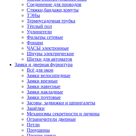
Соединение для проводов
Стяжки,бандажи,хомуты
ТЭНы
Термоусадочная трубка
Тёплый пол
Удлинители
Фильтры сетевые
Фонари
ЧАСЫ электронные
Шнуры электрические
Щитки для автоматов
Замки и дверная фурнитура
Всё для окон
Замки велосипедные
Замки врезные
Замки навесные
Замки накладные
Замки почтовые
Засовы, задвижки и шпингалеты
Защёлки
Механизмы секретности и личины
Ограничители дверные
Петли
Проушины
Прочие замки