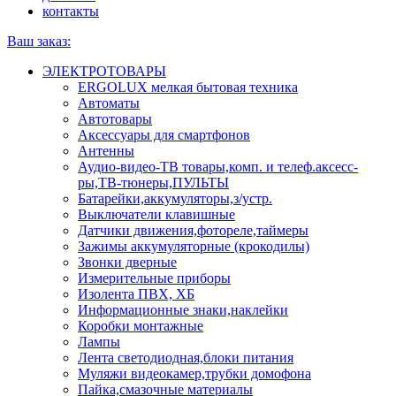
контакты
Ваш заказ:
ЭЛЕКТРОТОВАРЫ
ERGOLUX мелкая бытовая техника
Автоматы
Автотовары
Аксессуары для смартфонов
Антенны
Аудио-видео-ТВ товары,комп. и телеф.аксесс-
ры,ТВ-тюнеры,ПУЛЬТЫ
Батарейки,аккумуляторы,з/устр.
Выключатели клавишные
Датчики движения,фотореле,таймеры
Зажимы аккумуляторные (крокодилы)
Звонки дверные
Измерительные приборы
Изолента ПВХ, ХБ
Информационные знаки,наклейки
Коробки монтажные
Лампы
Лента светодиодная,блоки питания
Муляжи видеокамер,трубки домофона
Пайка,смазочные материалы