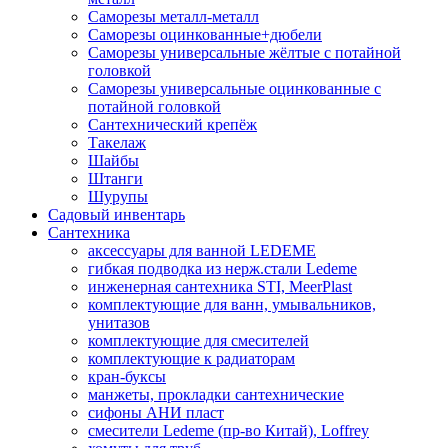
Саморезы металл-металл
Саморезы оцинкованные+дюбели
Саморезы универсальные жёлтые с потайной
головкой
Саморезы универсальные оцинкованные с
потайной головкой
Сантехнический крепёж
Такелаж
Шайбы
Штанги
Шурупы
Садовый инвентарь
Сантехника
аксессуары для ванной LEDEME
гибкая подводка из нерж.стали Ledeme
инженерная сантехника STI, MeerPlast
комплектующие для ванн, умывальников,
унитазов
комплектующие для смесителей
комплектующие к радиаторам
кран-буксы
манжеты, прокладки сантехнические
сифоны АНИ пласт
смесители Ledeme (пр-во Китай), Loffrey