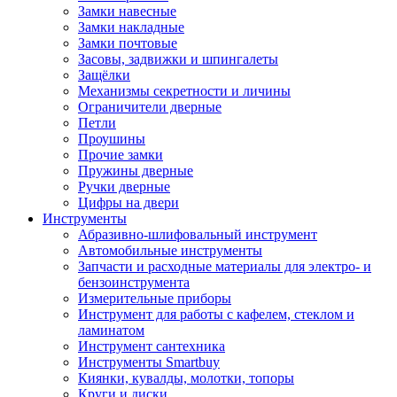
Замки навесные
Замки накладные
Замки почтовые
Засовы, задвижки и шпингалеты
Защёлки
Механизмы секретности и личины
Ограничители дверные
Петли
Проушины
Прочие замки
Пружины дверные
Ручки дверные
Цифры на двери
Инструменты
Абразивно-шлифовальный инструмент
Автомобильные инструменты
Запчасти и расходные материалы для электро- и
бензоинструмента
Измерительные приборы
Инструмент для работы с кафелем, стеклом и
ламинатом
Инструмент сантехника
Инструменты Smartbuy
Киянки, кувалды, молотки, топоры
Круги и диски