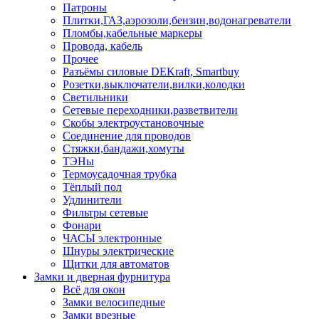
Патроны
Плитки,ГАЗ,аэрозоли,бензин,водонагреватели
Пломбы,кабельные маркеры
Провода, кабель
Прочее
Разъёмы силовые DEKraft, Smartbuy
Розетки,выключатели,вилки,колодки
Светильники
Сетевые переходники,разветвители
Скобы электроустановочные
Соединение для проводов
Стяжки,бандажи,хомуты
ТЭНы
Термоусадочная трубка
Тёплый пол
Удлинители
Фильтры сетевые
Фонари
ЧАСЫ электронные
Шнуры электрические
Щитки для автоматов
Замки и дверная фурнитура
Всё для окон
Замки велосипедные
Замки врезные