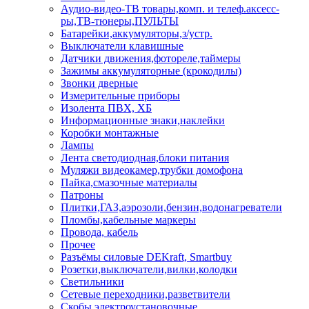
Аудио-видео-ТВ товары,комп. и телеф.аксесс-
ры,ТВ-тюнеры,ПУЛЬТЫ
Батарейки,аккумуляторы,з/устр.
Выключатели клавишные
Датчики движения,фотореле,таймеры
Зажимы аккумуляторные (крокодилы)
Звонки дверные
Измерительные приборы
Изолента ПВХ, ХБ
Информационные знаки,наклейки
Коробки монтажные
Лампы
Лента светодиодная,блоки питания
Муляжи видеокамер,трубки домофона
Пайка,смазочные материалы
Патроны
Плитки,ГАЗ,аэрозоли,бензин,водонагреватели
Пломбы,кабельные маркеры
Провода, кабель
Прочее
Разъёмы силовые DEKraft, Smartbuy
Розетки,выключатели,вилки,колодки
Светильники
Сетевые переходники,разветвители
Скобы электроустановочные